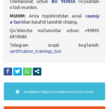
Chempionat uchun
BU YERDA
roʻyxatdan
oʻtish mumkin.
MUHIM:
Ariza topshirishdan avval
rasmiy
eʼlon
bilan batafsil tanishib chiqing.
Qo‘shimcha ma’lumotlar uchun: +99895
6818686
Telegram orqali bog‘lanish:
certification_trainings_bot
Yangiliklarni
telegram
kanalimizda kuzatib boring