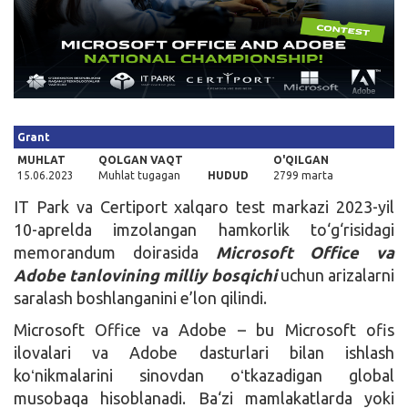
Kirish
Grant
MUHLAT
QOLGAN VAQT
O'QILGAN
15.06.2023
Muhlat tugagan
HUDUD
2799 marta
IT Park va Certiport xalqaro test markazi 2023-yil
10-aprelda imzolangan hamkorlik to‘g‘risidagi
memorandum doirasida
Microsoft Office va
Adobe tanlovining milliy bosqichi
uchun arizalarni
saralash boshlanganini e’lon qilindi.
Microsoft Office va Adobe – bu Microsoft ofis
ilovalari va Adobe dasturlari bilan ishlash
koʻnikmalarini sinovdan oʻtkazadigan global
musobaqa hisoblanadi. Ba‘zi mamlakatlarda yoki