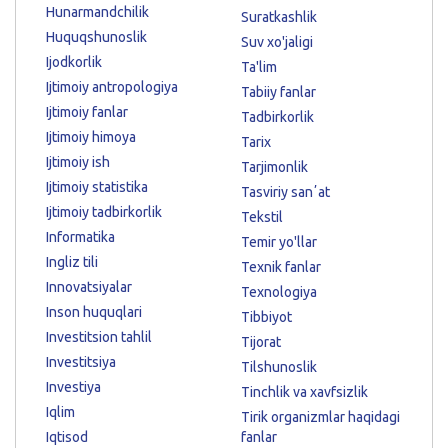
Hunarmandchilik
Suratkashlik
Huquqshunoslik
Suv xo'jaligi
Ijodkorlik
Ta'lim
Ijtimoiy antropologiya
Tabiiy fanlar
Ijtimoiy fanlar
Tadbirkorlik
Ijtimoiy himoya
Tarix
Ijtimoiy ish
Tarjimonlik
Ijtimoiy statistika
Tasviriy sanʼat
Ijtimoiy tadbirkorlik
Tekstil
Informatika
Temir yo'llar
Ingliz tili
Texnik fanlar
Innovatsiyalar
Texnologiya
Inson huquqlari
Tibbiyot
Investitsion tahlil
Tijorat
Investitsiya
Tilshunoslik
Investiya
Tinchlik va xavfsizlik
Iqlim
Tirik organizmlar haqidagi
Iqtisod
fanlar