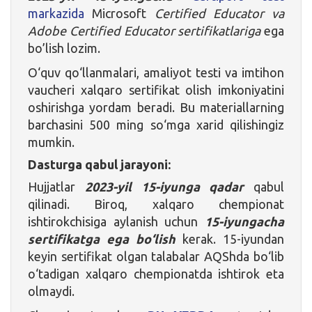
markazida
Microsoft
Certified Educator va
Adobe Certified Educator sertifikatlariga
ega
bo’lish lozim.
O‘quv qo‘llanmalari, amaliyot testi va imtihon
vaucheri xalqaro sertifikat olish imkoniyatini
oshirishga yordam beradi. Bu materiallarning
barchasini 500 ming so‘mga xarid qilishingiz
mumkin.
Dasturga qabul jarayoni:
Hujjatlar
2023-yil 15-iyunga qadar
qabul
qilinadi. Biroq, xalqaro chempionat
ishtirokchisiga aylanish uchun
15-iyungacha
sertifikatga ega bo‘lish
kerak. 15-iyundan
keyin sertifikat olgan talabalar AQShda bo‘lib
o‘tadigan xalqaro chempionatda ishtirok eta
olmaydi.