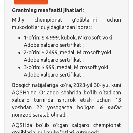
Grantning manfaatli jihatlari:
Milliy chempionat g‘oliblarini uchun
mukodotlar quyidagilardan iborat:
1-o‘rin: $ 4 999, kubok, Microsoft yoki
Adobe xalqaro sertifikati;
2-o‘rin: $ 2499, medal, Microsoft yoki
Adobe xalqaro sertifikati;
3-o‘rin: $ 999, medal, Microsoft yoki
Adobe xalqaro sertifikati.
Bosqich natijalariga ko‘ra, 2023-yil 30-iyul kuni
AQSHning Orlando shahrida bo‘lib o‘tadigan
xalqaro turnirda ishtirok etish uchun 13
yoshdan 22 yoshgacha bo‘lgan
6 nafar
nomzod saralab olinadi.
AQSHda boʻlib oʻtgan xalqaro chempionat
gʻoliblarini pul mukofotlari kutmoqda: