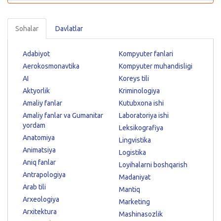
Sohalar
Davlatlar
Adabiyot
Kompyuter fanlari
Aerokosmonavtika
Kompyuter muhandisligi
AI
Koreys tili
Aktyorlik
Kriminologiya
Amaliy fanlar
Kutubxona ishi
Amaliy fanlar va Gumanitar
Laboratoriya ishi
yordam
Leksikografiya
Anatomiya
Lingvistika
Animatsiya
Logistika
Aniq fanlar
Loyihalarni boshqarish
Antrapologiya
Madaniyat
Arab tili
Mantiq
Arxeologiya
Marketing
Arxitektura
Mashinasozlik