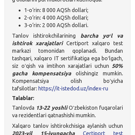
1-o‘rin: 8 000 AQSh dollari;
2-o‘rin: 4 000 AQSh dollari;
3-o‘rin: 2 000 AQSh dollari.
Tanlov ishtirokchilarining
barcha yoʻl va
ishtirok xarajatlari
Certiport xalqaro test
markazi tomonidan qoplanadi. Bundan
tashqari, xalqaro IT sertifikatiga ega boʻlgach,
siz oʻqish va imtihon xarajatlari uchun
50%
gacha kompensatsiya
olishingiz mumkin.
Kompensatsiya olish boʻyicha
tafsilotlar:
https://it-istedod.uz/index-ru
Talablar:
Tanlovda
13-22 yoshli
Oʻzbekiston fuqarolari
va rezidentlari qatnashishi mumkin.
Xalqaro tanlov ishtirokchisiga aylanish uchun
2023-yil 15-iyungacha
Certiport test