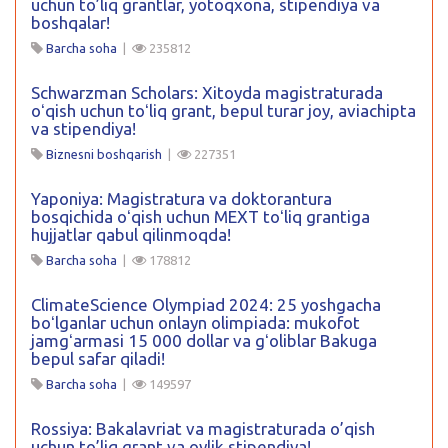
uchun to’liq grantlar, yotoqxona, stipendiya va
boshqalar!
Barcha soha
|
235812
Schwarzman Scholars: Xitoyda magistraturada
oʻqish uchun toʻliq grant, bepul turar joy, aviachipta
va stipendiya!
Biznesni boshqarish
|
227351
Yaponiya: Magistratura va doktorantura
bosqichida oʻqish uchun MEXT toʻliq grantiga
hujjatlar qabul qilinmoqda!
Barcha soha
|
178812
ClimateScience Olympiad 2024: 25 yoshgacha
boʻlganlar uchun onlayn olimpiada: mukofot
jamgʻarmasi 15 000 dollar va gʻoliblar Bakuga
bepul safar qiladi!
Barcha soha
|
149597
Rossiya: Bakalavriat va magistraturada o’qish
uchun to’liq grant va oylik stipendiya!