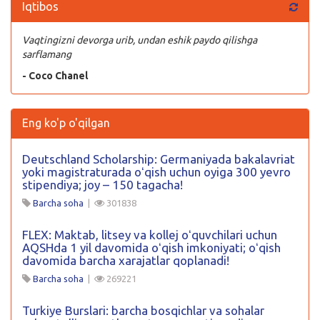
Iqtibos
Vaqtingizni devorga urib, undan eshik paydo qilishga
sarflamang
- Coco Chanel
Eng ko'p o'qilgan
Deutschland Scholarship: Germaniyada bakalavriat
yoki magistraturada oʻqish uchun oyiga 300 yevro
stipendiya; joy – 150 tagacha!
Barcha soha
|
301838
FLEX: Maktab, litsey va kollej oʻquvchilari uchun
AQSHda 1 yil davomida oʻqish imkoniyati; oʻqish
davomida barcha xarajatlar qoplanadi!
Barcha soha
|
269221
Turkiye Burslari: barcha bosqichlar va sohalar