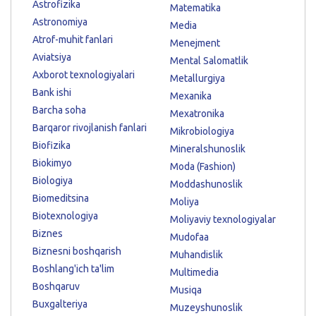
Astrofizika
Matematika
Astronomiya
Media
Atrof-muhit fanlari
Menejment
Aviatsiya
Mental Salomatlik
Axborot texnologiyalari
Metallurgiya
Bank ishi
Mexanika
Barcha soha
Mexatronika
Barqaror rivojlanish fanlari
Mikrobiologiya
Biofizika
Mineralshunoslik
Biokimyo
Moda (Fashion)
Biologiya
Moddashunoslik
Biomeditsina
Moliya
Biotexnologiya
Moliyaviy texnologiyalar
Biznes
Mudofaa
Biznesni boshqarish
Muhandislik
Boshlang'ich ta'lim
Multimedia
Boshqaruv
Musiqa
Buxgalteriya
Muzeyshunoslik