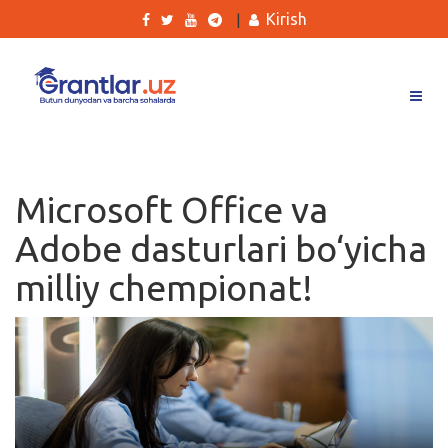
Kirish
|
Grantlar
Tanlovlar
Microsoft Office va
Ishlar
Adobe dasturlari bo‘yicha
Kurslar
milliy chempionat!
Blog
Yana
Qidirish