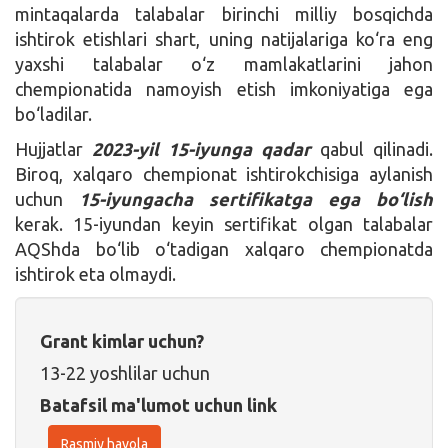
mintaqalarda talabalar birinchi milliy bosqichda
ishtirok etishlari shart, uning natijalariga ko‘ra eng
yaxshi talabalar o‘z mamlakatlarini jahon
chempionatida namoyish etish imkoniyatiga ega
bo‘ladilar.
Hujjatlar
2023-yil 15-iyunga qadar
qabul qilinadi.
Biroq, xalqaro chempionat ishtirokchisiga aylanish
uchun
15-iyungacha sertifikatga ega bo‘lish
kerak. 15-iyundan keyin sertifikat olgan talabalar
AQShda bo‘lib o‘tadigan xalqaro chempionatda
ishtirok eta olmaydi.
Grant kimlar uchun?
13-22 yoshlilar uchun
Batafsil ma'lumot uchun link
Rasmiy havola