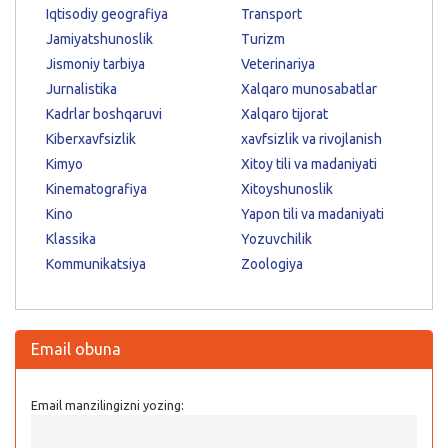
Iqtisodiy geografiya
Transport
Jamiyatshunoslik
Turizm
Jismoniy tarbiya
Veterinariya
Jurnalistika
Xalqaro munosabatlar
Kadrlar boshqaruvi
Xalqaro tijorat
Kiberxavfsizlik
xavfsizlik va rivojlanish
Kimyo
Xitoy tili va madaniyati
Kinematografiya
Xitoyshunoslik
Kino
Yapon tili va madaniyati
Klassika
Yozuvchilik
Kommunikatsiya
Zoologiya
Email obuna
Email manzilingizni yozing: