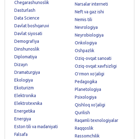
Chegarashunoslik
Narsalar interneti
Dasturlash
Neft va gaz ishi
Data Science
Nemis tili
Davlat boshqaruvi
Nevrologiya
Davlat siyosati
Neyrobiologiya
Demografiya
Onkologiya
Dinshunoslik
Oshpazlik
Diplomatiya
Oziq-ovqat sanoati
Dizayn
Oziq-ovqat xavfsizligi
Dramaturgiya
Oʻrmon xoʻjaligi
Ekologiya
Pedagogika
Ekoturizm
Planetologiya
Elektronika
Psixologiya
Elektrotexnika
Qishloq xo'jaligi
Energetika
Qurilish
Energiya
Raqamli texnologiyalar
Eston tili va madaniyati
Raqqoslik
Falsafa
Rassomchilik