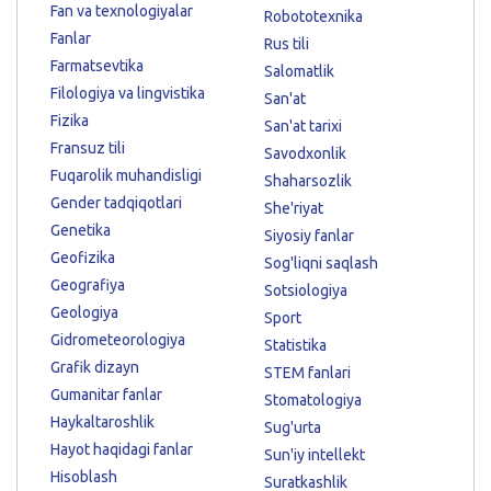
Fan va texnologiyalar
Robototexnika
Fanlar
Rus tili
Farmatsevtika
Salomatlik
Filologiya va lingvistika
San'at
Fizika
San'at tarixi
Fransuz tili
Savodxonlik
Fuqarolik muhandisligi
Shaharsozlik
Gender tadqiqotlari
She'riyat
Genetika
Siyosiy fanlar
Geofizika
Sog'liqni saqlash
Geografiya
Sotsiologiya
Geologiya
Sport
Gidrometeorologiya
Statistika
Grafik dizayn
STEM fanlari
Gumanitar fanlar
Stomatologiya
Haykaltaroshlik
Sug'urta
Hayot haqidagi fanlar
Sun'iy intellekt
Hisoblash
Suratkashlik