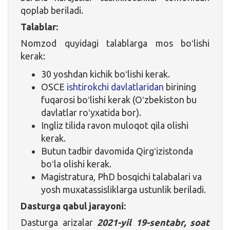
qoplab beriladi.
Talablar:
Nomzod quyidagi talablarga mos boʻlishi
kerak:
30 yoshdan kichik boʻlishi kerak.
OSCE
ishtirokchi davlatlaridan
birining
fuqarosi boʻlishi kerak (Oʻzbekiston bu
davlatlar roʻyxatida bor).
Ingliz tilida ravon muloqot qila olishi
kerak.
Butun tadbir davomida Qirgʻizistonda
boʻla olishi kerak.
Magistratura, PhD bosqichi talabalari va
yosh muxatassisliklarga ustunlik beriladi.
Dasturga qabul jarayoni:
Dasturga arizalar
2021-yil 19-sentabr, soat