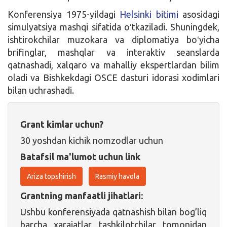
Konferensiya 1975-yildagi
Helsinki bitimi
asosidagi
simulyatsiya mashqi sifatida oʻtkaziladi. Shuningdek,
ishtirokchilar muzokara va diplomatiya boʻyicha
brifinglar, mashqlar va interaktiv seanslarda
qatnashadi, xalqaro va mahalliy ekspertlardan bilim
oladi va Bishkekdagi OSCE dasturi idorasi xodimlari
bilan uchrashadi.
Grant kimlar uchun?
30 yoshdan kichik nomzodlar uchun
Batafsil ma'lumot uchun link
Ariza topshirish
Rasmiy havola
Grantning manfaatli jihatlari:
Ushbu konferensiyada qatnashish bilan bog’liq
barcha xarajatlar tashkilotchilar tomonidan