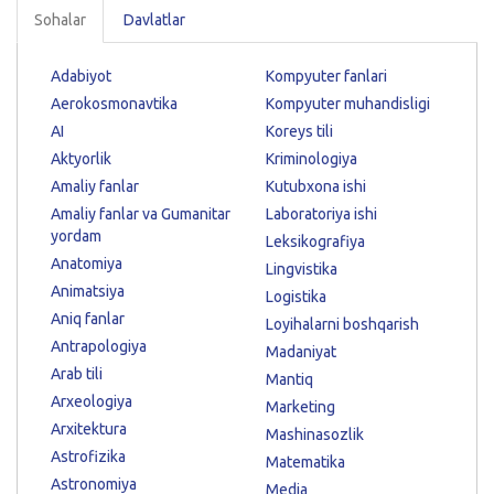
Sohalar
Davlatlar
Adabiyot
Kompyuter fanlari
Aerokosmonavtika
Kompyuter muhandisligi
AI
Koreys tili
Aktyorlik
Kriminologiya
Amaliy fanlar
Kutubxona ishi
Amaliy fanlar va Gumanitar
Laboratoriya ishi
yordam
Leksikografiya
Anatomiya
Lingvistika
Animatsiya
Logistika
Aniq fanlar
Loyihalarni boshqarish
Antrapologiya
Madaniyat
Arab tili
Mantiq
Arxeologiya
Marketing
Arxitektura
Mashinasozlik
Astrofizika
Matematika
Astronomiya
Media