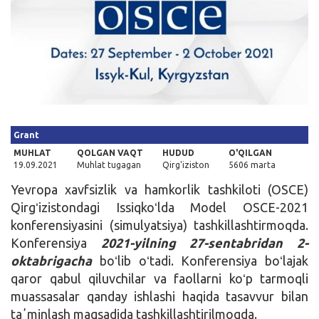
Kirish
Grant
MUHLAT
QOLGAN VAQT
HUDUD
O'QILGAN
19.09.2021
Muhlat tugagan
Qirg'iziston
5606 marta
Yevropa xavfsizlik va hamkorlik tashkiloti (OSCE)
Qirgʻizistondagi Issiqkoʻlda Model OSCE-2021
konferensiyasini (simulyatsiya) tashkillashtirmoqda.
Konferensiya
2021-yilning 27-sentabridan 2-
oktabrigacha
boʻlib oʻtadi. Konferensiya boʻlajak
qaror qabul qiluvchilar va faollarni koʻp tarmoqli
muassasalar qanday ishlashi haqida tasavvur bilan
taʼminlash maqsadida tashkillashtirilmoqda.