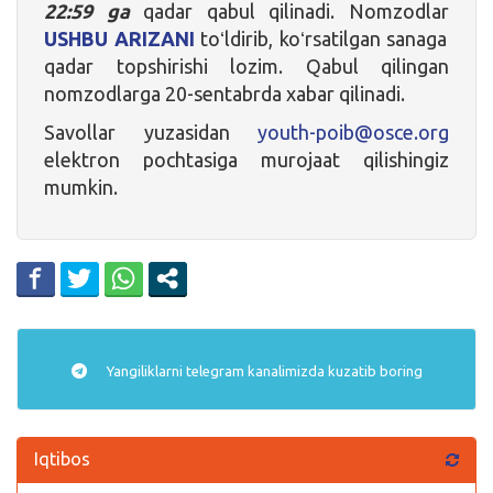
22:59 ga
qadar qabul qilinadi. Nomzodlar
USHBU ARIZANI
toʻldirib, koʻrsatilgan sanaga
qadar topshirishi lozim. Qabul qilingan
nomzodlarga 20-sentabrda xabar qilinadi.
Savollar yuzasidan
youth-poib@osce.org
elektron pochtasiga murojaat qilishingiz
mumkin.
Yangiliklarni
telegram
kanalimizda kuzatib boring
Iqtibos