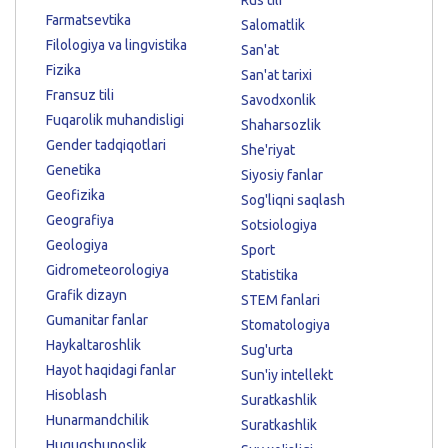
Farmatsevtika
Salomatlik
Filologiya va lingvistika
San'at
Fizika
San'at tarixi
Fransuz tili
Savodxonlik
Fuqarolik muhandisligi
Shaharsozlik
Gender tadqiqotlari
She'riyat
Genetika
Siyosiy fanlar
Geofizika
Sog'liqni saqlash
Geografiya
Sotsiologiya
Geologiya
Sport
Gidrometeorologiya
Statistika
Grafik dizayn
STEM fanlari
Gumanitar fanlar
Stomatologiya
Haykaltaroshlik
Sug'urta
Hayot haqidagi fanlar
Sun'iy intellekt
Hisoblash
Suratkashlik
Hunarmandchilik
Suratkashlik
Huquqshunoslik