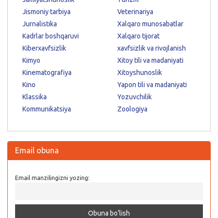
Jismoniy tarbiya
Veterinariya
Jurnalistika
Xalqaro munosabatlar
Kadrlar boshqaruvi
Xalqaro tijorat
Kiberxavfsizlik
xavfsizlik va rivojlanish
Kimyo
Xitoy tili va madaniyati
Kinematografiya
Xitoyshunoslik
Kino
Yapon tili va madaniyati
Klassika
Yozuvchilik
Kommunikatsiya
Zoologiya
Email obuna
Email manzilingizni yozing: