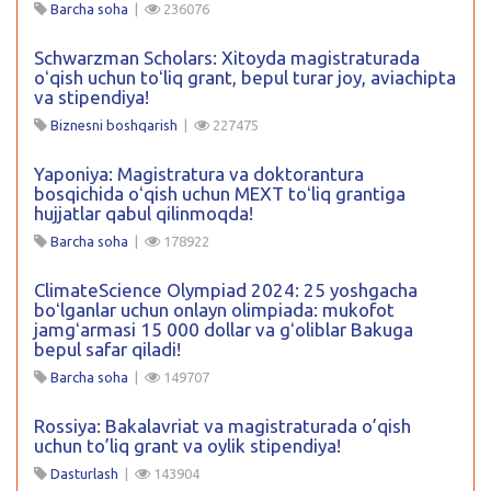
Barcha soha
|
236076
Schwarzman Scholars: Xitoyda magistraturada
oʻqish uchun toʻliq grant, bepul turar joy, aviachipta
va stipendiya!
Biznesni boshqarish
|
227475
Yaponiya: Magistratura va doktorantura
bosqichida oʻqish uchun MEXT toʻliq grantiga
hujjatlar qabul qilinmoqda!
Barcha soha
|
178922
ClimateScience Olympiad 2024: 25 yoshgacha
boʻlganlar uchun onlayn olimpiada: mukofot
jamgʻarmasi 15 000 dollar va gʻoliblar Bakuga
bepul safar qiladi!
Barcha soha
|
149707
Rossiya: Bakalavriat va magistraturada o’qish
uchun to’liq grant va oylik stipendiya!
Dasturlash
|
143904