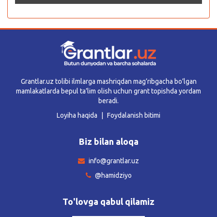
Grantlar.uz tolibi ilmlarga mashriqdan mag’ribgacha bo’lgan
mamlakatlarda bepul ta’lim olish uchun grant topishda yordam
beradi.
Loyiha haqida
Foydalanish bitimi
Biz bilan aloqa
info@grantlar.uz
@hamidziyo
To'lovga qabul qilamiz