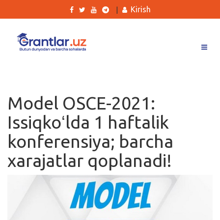
Kirish
|
Grantlar
Tanlovlar
Model OSCE-2021:
Ishlar
Issiqkoʻlda 1 haftalik
Kurslar
konferensiya; barcha
Blog
xarajatlar qoplanadi!
Yana
Qidirish