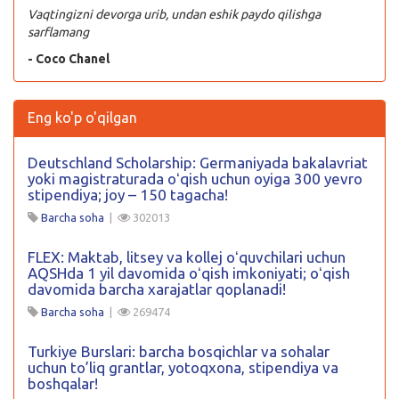
Vaqtingizni devorga urib, undan eshik paydo qilishga
sarflamang
- Coco Chanel
Eng ko'p o'qilgan
Deutschland Scholarship: Germaniyada bakalavriat
yoki magistraturada oʻqish uchun oyiga 300 yevro
stipendiya; joy – 150 tagacha!
Barcha soha
|
302013
FLEX: Maktab, litsey va kollej oʻquvchilari uchun
AQSHda 1 yil davomida oʻqish imkoniyati; oʻqish
davomida barcha xarajatlar qoplanadi!
Barcha soha
|
269474
Turkiye Burslari: barcha bosqichlar va sohalar
uchun to’liq grantlar, yotoqxona, stipendiya va
boshqalar!