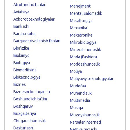
Atrof-muhit fanlari
Menejment
Aviatsiya
Mental Salomatlik
Axborot texnologiyalari
Metallurgiya
Bank ishi
Mexanika
Barcha soha
Mexatronika
Barqaror rivojlanish fanlari
Mikrobiologiya
Biofizika
Mineralshunoslik
Biokimyo
Moda (Fashion)
Biologiya
Moddashunoslik
Biomeditsina
Moliya
Biotexnologiya
Moliyaviy texnologiyalar
Biznes
Mudofaa
Biznesni boshqarish
Muhandislik
Boshlang'ich ta'lim
Multimedia
Boshqaruv
Musiqa
Buxgalteriya
Muzeyshunoslik
Chegarashunoslik
Narsalar interneti
Dasturlash
Neft va gaz ishi