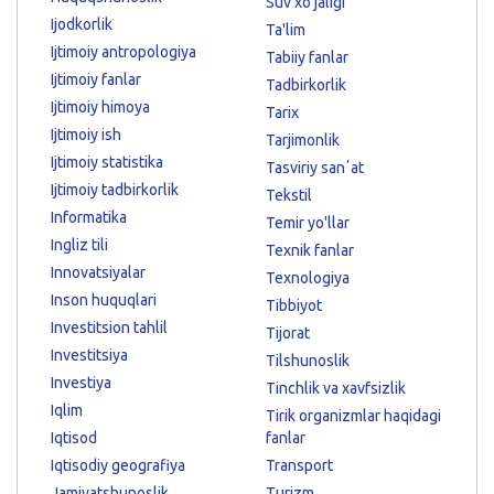
Suv xo'jaligi
Ijodkorlik
Ta'lim
Ijtimoiy antropologiya
Tabiiy fanlar
Ijtimoiy fanlar
Tadbirkorlik
Ijtimoiy himoya
Tarix
Ijtimoiy ish
Tarjimonlik
Ijtimoiy statistika
Tasviriy sanʼat
Ijtimoiy tadbirkorlik
Tekstil
Informatika
Temir yo'llar
Ingliz tili
Texnik fanlar
Innovatsiyalar
Texnologiya
Inson huquqlari
Tibbiyot
Investitsion tahlil
Tijorat
Investitsiya
Tilshunoslik
Investiya
Tinchlik va xavfsizlik
Iqlim
Tirik organizmlar haqidagi
Iqtisod
fanlar
Iqtisodiy geografiya
Transport
Jamiyatshunoslik
Turizm