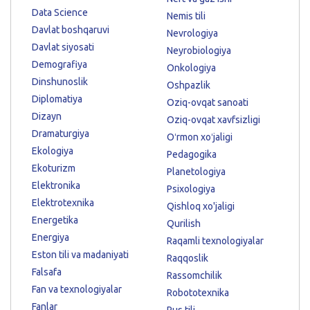
Data Science
Nemis tili
Davlat boshqaruvi
Nevrologiya
Davlat siyosati
Neyrobiologiya
Demografiya
Onkologiya
Dinshunoslik
Oshpazlik
Diplomatiya
Oziq-ovqat sanoati
Dizayn
Oziq-ovqat xavfsizligi
Dramaturgiya
Oʻrmon xoʻjaligi
Ekologiya
Pedagogika
Ekoturizm
Planetologiya
Elektronika
Psixologiya
Elektrotexnika
Qishloq xo'jaligi
Energetika
Qurilish
Energiya
Raqamli texnologiyalar
Eston tili va madaniyati
Raqqoslik
Falsafa
Rassomchilik
Fan va texnologiyalar
Robototexnika
Fanlar
Rus tili