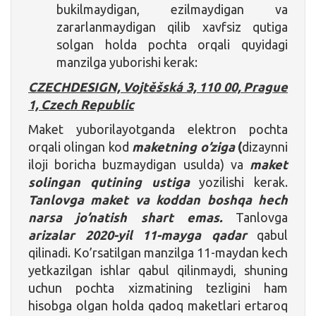
bukilmaydigan, ezilmaydigan va
zararlanmaydigan qilib xavfsiz qutiga
solgan holda pochta orqali quyidagi
manzilga yuborishi kerak:
CZECHDESIGN, Vojtěšská 3, 110 00, Prague
1, Czech Republic
Maket yuborilayotganda elektron pochta
orqali olingan kod
maketning o’ziga
(
dizaynni
iloji boricha buzmaydigan usulda) va
maket
solingan qutining ustiga
yozilishi kerak.
Tanlovga maket va koddan boshqa hech
narsa jo’natish shart emas.
Tanlovga
arizalar 2020-yil 11-mayga qadar
qabul
qilinadi. Ko’rsatilgan manzilga 11-maydan kech
yetkazilgan ishlar qabul qilinmaydi, shuning
uchun pochta xizmatining tezligini ham
hisobga olgan holda qadoq maketlari ertaroq