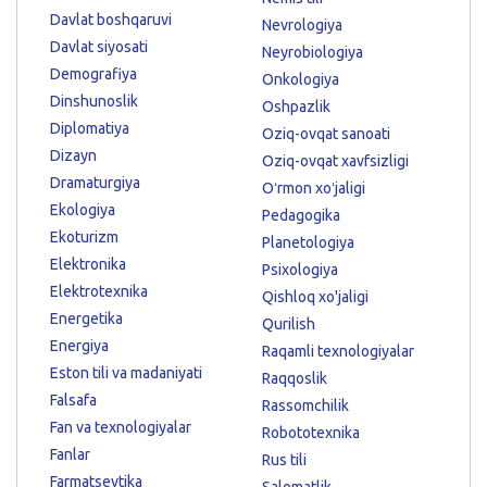
Davlat boshqaruvi
Nevrologiya
Davlat siyosati
Neyrobiologiya
Demografiya
Onkologiya
Dinshunoslik
Oshpazlik
Diplomatiya
Oziq-ovqat sanoati
Dizayn
Oziq-ovqat xavfsizligi
Dramaturgiya
Oʻrmon xoʻjaligi
Ekologiya
Pedagogika
Ekoturizm
Planetologiya
Elektronika
Psixologiya
Elektrotexnika
Qishloq xo'jaligi
Energetika
Qurilish
Energiya
Raqamli texnologiyalar
Eston tili va madaniyati
Raqqoslik
Falsafa
Rassomchilik
Fan va texnologiyalar
Robototexnika
Fanlar
Rus tili
Farmatsevtika
Salomatlik