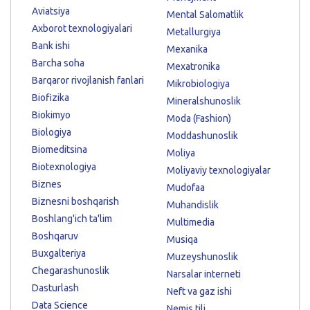
Aviatsiya
Mental Salomatlik
Axborot texnologiyalari
Metallurgiya
Bank ishi
Mexanika
Barcha soha
Mexatronika
Barqaror rivojlanish fanlari
Mikrobiologiya
Biofizika
Mineralshunoslik
Biokimyo
Moda (Fashion)
Biologiya
Moddashunoslik
Biomeditsina
Moliya
Biotexnologiya
Moliyaviy texnologiyalar
Biznes
Mudofaa
Biznesni boshqarish
Muhandislik
Boshlang'ich ta'lim
Multimedia
Boshqaruv
Musiqa
Buxgalteriya
Muzeyshunoslik
Chegarashunoslik
Narsalar interneti
Dasturlash
Neft va gaz ishi
Data Science
Nemis tili