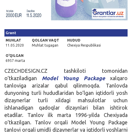
Kirish
Grant
MUHLAT
QOLGAN VAQT
HUDUD
11.05.2020
Muhlat tugagan
Chexiya Respublikasi
O'QILGAN
6957 marta
CZECHDESIGN.CZ tashkiloti tomonidan
o’tkaziladigan
Model Young Package
xalqaro
tanloviga arizalar qabul qilinmoqda. Tanlovda
dunyoning turli hududlaridan bo’lgan iqtidorli yosh
dizaynerlar turli xildagi mahsulotlar uchun
ishlanadigan qadoqlar dizaynlari bilan ishtirok
etadilar. Tanlov ilk marta 1996-yilda Chexiyada
o’tkazilgan. Tanlov orqali Model Young Package
tanlovi orqali umidli dizaynerlar va iqtidorli yoshlarni