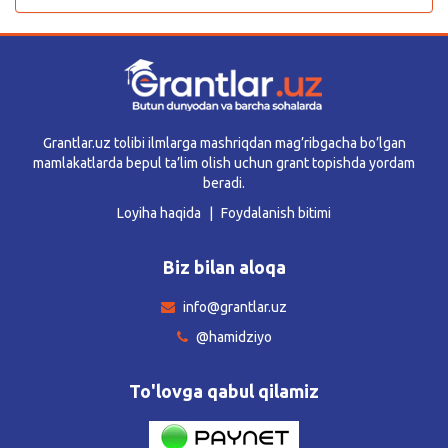
Grantlar.uz tolibi ilmlarga mashriqdan mag’ribgacha bo’lgan
mamlakatlarda bepul ta’lim olish uchun grant topishda yordam
beradi.
Loyiha haqida
Foydalanish bitimi
Biz bilan aloqa
info@grantlar.uz
@hamidziyo
To'lovga qabul qilamiz