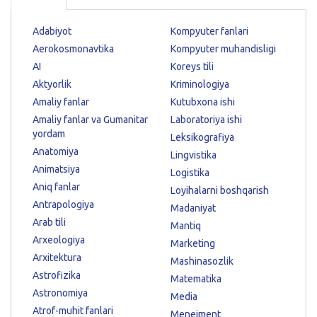
Adabiyot
Kompyuter fanlari
Aerokosmonavtika
Kompyuter muhandisligi
AI
Koreys tili
Aktyorlik
Kriminologiya
Amaliy fanlar
Kutubxona ishi
Amaliy fanlar va Gumanitar
Laboratoriya ishi
yordam
Leksikografiya
Anatomiya
Lingvistika
Animatsiya
Logistika
Aniq fanlar
Loyihalarni boshqarish
Antrapologiya
Madaniyat
Arab tili
Mantiq
Arxeologiya
Marketing
Arxitektura
Mashinasozlik
Astrofizika
Matematika
Astronomiya
Media
Atrof-muhit fanlari
Menejment