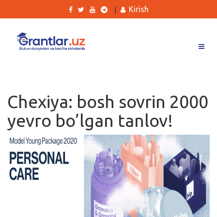
Kirish
|
Grantlar
Tanlovlar
Chexiya: bosh sovrin 2000
Ishlar
yevro bo’lgan tanlov!
Kurslar
Blog
Yana
Qidirish