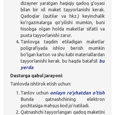
dizayner yaratgan haqiqiy qadoq g’oyasi
bilan bir xil maket tayyorlanishi kerak.
Qadoqlar (qutilar va hkz.) keyinchalik
ko’rgazmalarga qo’yilishi mumkin, buni
hisobga olgan holda maketlar sifatli va
puxta tayyorlanishi zarur.
Tanlovga taqdim etiladigan maketlar
poligrafiyada ishlov berish mumkin
bo’lgan karton va shu kabi materiallardan
tayyorlanishi kerak. bu haqda batafsil
bu
yerda
Dasturga qabul jarayoni:
Tanlovda ishtirok etish uchun:
Tanlov uchun
onlayn ro’yhatdan o’tish
Bunda qatnashchining elektron
pochtasiga mahsus kod jo’natiladi.
Qatnashchi tayyorlangan qadoq maketini