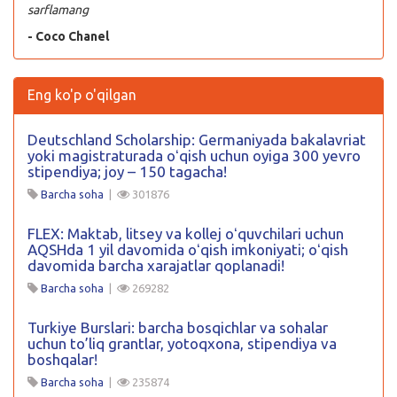
sarflamang
- Coco Chanel
Eng ko'p o'qilgan
Deutschland Scholarship: Germaniyada bakalavriat
yoki magistraturada oʻqish uchun oyiga 300 yevro
stipendiya; joy – 150 tagacha!
Barcha soha
|
301876
FLEX: Maktab, litsey va kollej oʻquvchilari uchun
AQSHda 1 yil davomida oʻqish imkoniyati; oʻqish
davomida barcha xarajatlar qoplanadi!
Barcha soha
|
269282
Turkiye Burslari: barcha bosqichlar va sohalar
uchun to’liq grantlar, yotoqxona, stipendiya va
boshqalar!
Barcha soha
|
235874