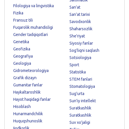
Filologiya va lingvistika
San'at
Fizika
San'at tarixi
Fransuz tili
Savodxonlik
Fuqarolik muhandisligi
Shaharsozlik
Gender tadqiqotlari
She'riyat
Genetika
Siyosiy fanlar
Geofizika
Sog'liqni saqlash
Geografiya
Sotsiologiya
Geologiya
Sport
Gidrometeorologiya
Statistika
Grafik dizayn
STEM fanlari
Gumanitar fanlar
Stomatologiya
Haykaltaroshlik
Sug'urta
Hayot haqidagi fanlar
Sun'iy intellekt
Hisoblash
Suratkashlik
Hunarmandchilik
Suratkashlik
Huquqshunoslik
Suv xo'jaligi
Ijodkorlik