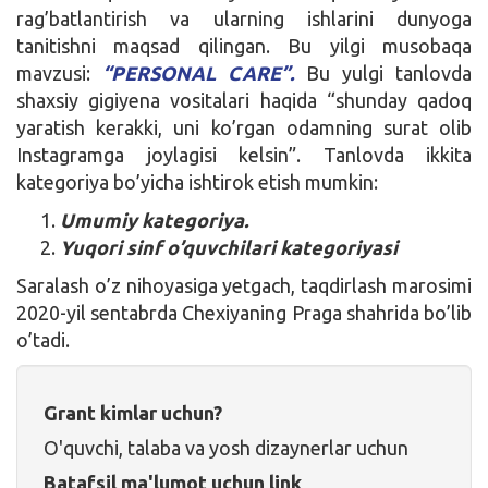
rag’batlantirish va ularning ishlarini dunyoga
tanitishni maqsad qilingan. Bu yilgi musobaqa
mavzusi:
“PERSONAL CARE”.
Bu yulgi tanlovda
shaxsiy gigiyena vositalari haqida “shunday qadoq
yaratish kerakki, uni ko’rgan odamning surat olib
Instagramga joylagisi kelsin”. Tanlovda ikkita
kategoriya bo’yicha ishtirok etish mumkin:
Umumiy kategoriya.
Yuqori sinf o’quvchilari kategoriyasi
Saralash o’z nihoyasiga yetgach, taqdirlash marosimi
2020-yil sentabrda Chexiyaning Praga shahrida bo’lib
o’tadi.
Grant kimlar uchun?
O'quvchi, talaba va yosh dizaynerlar uchun
Batafsil ma'lumot uchun link