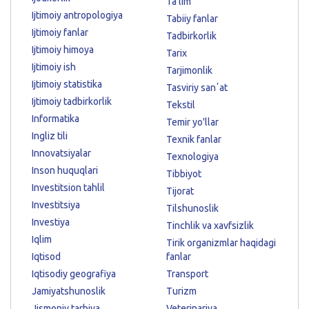
Ta'lim
Ijtimoiy antropologiya
Tabiiy fanlar
Ijtimoiy fanlar
Tadbirkorlik
Ijtimoiy himoya
Tarix
Ijtimoiy ish
Tarjimonlik
Ijtimoiy statistika
Tasviriy sanʼat
Ijtimoiy tadbirkorlik
Tekstil
Informatika
Temir yo'llar
Ingliz tili
Texnik fanlar
Innovatsiyalar
Texnologiya
Inson huquqlari
Tibbiyot
Investitsion tahlil
Tijorat
Investitsiya
Tilshunoslik
Investiya
Tinchlik va xavfsizlik
Iqlim
Tirik organizmlar haqidagi
Iqtisod
fanlar
Iqtisodiy geografiya
Transport
Jamiyatshunoslik
Turizm
Jismoniy tarbiya
Veterinariya