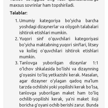
maxsus sovrinlar ham topshiriladi.
Talablar:
Umumiy kategoriya bo’yicha barcha
yoshdagi dizaynerlar va oliygoh talabalari
ishtirok etishlari mumkin.
Yuqori sinf o’quvchilari kategoriyasi
bo’yicha maktabning yuqori sinflari, litsey
va kollej o’quvchilari ishtirok etishlari
mumkin.
Tanlovga yuborilgan dizaynlar 1:1
o’lchov shkalasida bo’lishi va dizaynning
g’oyasini to’liq yetkazishi kerak. Masalan,
agar dizayner o’ylagan qadoq ma’lum
tarzda ochilishi yoki yopilishi kerak bo’lsa,
tanlovga yuborilgan maket ham to’liq
ochilib-yopilishi kerak, ya’ni maket iloji
boricha g’oyani ochib berishi zarur. Bunda