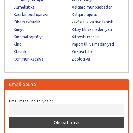
Jurnalistika
Xalqaro munosabatlar
Kadrlar boshqaruvi
Xalqaro tijorat
Kiberxavfsizlik
xavfsizlik va rivojlanish
Kimyo
Xitoy tili va madaniyati
Kinematografiya
Xitoyshunoslik
Kino
Yapon tili va madaniyati
Klassika
Yozuvchilik
Kommunikatsiya
Zoologiya
Email obuna
Email manzilingizni yozing: