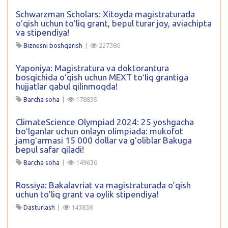
Schwarzman Scholars: Xitoyda magistraturada
oʻqish uchun toʻliq grant, bepul turar joy, aviachipta
va stipendiya!
Biznesni boshqarish
|
227380
Yaponiya: Magistratura va doktorantura
bosqichida oʻqish uchun MEXT toʻliq grantiga
hujjatlar qabul qilinmoqda!
Barcha soha
|
178835
ClimateScience Olympiad 2024: 25 yoshgacha
boʻlganlar uchun onlayn olimpiada: mukofot
jamgʻarmasi 15 000 dollar va gʻoliblar Bakuga
bepul safar qiladi!
Barcha soha
|
149636
Rossiya: Bakalavriat va magistraturada o’qish
uchun to’liq grant va oylik stipendiya!
Dasturlash
|
143838