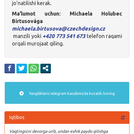
jo’natilishi kerak.
Ma’lumot uchun: Michaela Holubec
Birtusovága
michaela.birtusova@czechdesign.cz
manzili yoki
+420 773 541 673
telefon raqami
orqali murojaat qiling.
Yangiliklarni
telegram
kanalimizda kuzatib boring
Iqtibos
Vaqtingizni devorga urib, undan eshik paydo qilishga