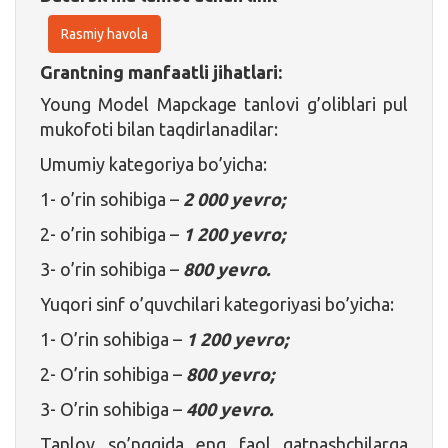
Rasmiy havola
Grantning manfaatli jihatlari:
Young Model Mapckage tanlovi g’oliblari pul
mukofoti bilan taqdirlanadilar:
Umumiy kategoriya bo’yicha:
1- o’rin sohibiga –
2 000 yevro;
2- o’rin sohibiga –
1 200 yevro;
3- o’rin sohibiga –
800 yevro.
Yuqori sinf o’quvchilari kategoriyasi bo’yicha:
1- O’rin sohibiga –
1 200 yevro;
2- O’rin sohibiga –
800 yevro;
3- O’rin sohibiga –
400 yevro.
Tanlov so’nggida eng faol qatnashchilarga