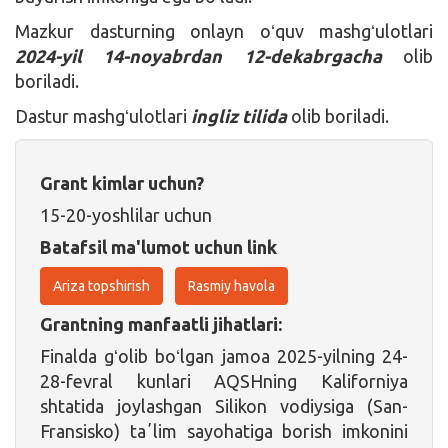
Mazkur dasturning onlayn oʻquv mashgʻulotlari
2024-yil 14-noyabrdan 12-dekabrgacha
olib
boriladi.
Dastur mashgʻulotlari
ingliz tilida
olib boriladi.
Grant kimlar uchun?
15-20-yoshlilar uchun
Batafsil ma'lumot uchun link
Ariza topshirish
Rasmiy havola
Grantning manfaatli jihatlari:
Finalda gʻolib boʻlgan jamoa 2025-yilning 24-
28-fevral kunlari AQSHning Kaliforniya
shtatida joylashgan Silikon vodiysiga (San-
Fransisko) taʼlim sayohatiga borish imkonini