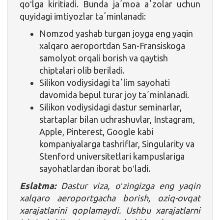
qoʻlga kiritiadi. Bunda jaʼmoa aʼzolar uchun
quyidagi imtiyozlar taʼminlanadi:
Nomzod yashab turgan joyga eng yaqin
xalqaro aeroportdan San-Fransiskoga
samolyot orqali borish va qaytish
chiptalari olib beriladi.
Silikon vodiysidagi taʼlim sayohati
davomida bepul turar joy taʼminlanadi.
Silikon vodiysidagi dastur seminarlar,
startaplar bilan uchrashuvlar, Instagram,
Apple, Pinterest, Google kabi
kompaniyalarga tashriflar, Singularity va
Stenford universitetlari kampuslariga
sayohatlardan iborat boʻladi.
Eslatma:
Dastur viza, oʻzingizga eng yaqin
xalqaro aeroportgacha borish, oziq-ovqat
xarajatlarini qoplamaydi. Ushbu xarajatlarni