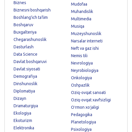
Biznes
Mudofaa
Biznesni boshqarish
Muhandislik
Boshlang'ich ta'lim
Multimedia
Boshqaruv
Musiqa
Buxgalteriya
Muzeyshunoslik
Chegarashunoslik
Narsalar interneti
Dasturlash
Neft va gaz ishi
Data Science
Nemis tili
Davlat boshqaruvi
Nevrologiya
Davlat siyosati
Neyrobiologiya
Demografiya
Onkologiya
Dinshunoslik
Oshpazlik
Diplomatiya
Oziq-ovqat sanoati
Dizayn
Oziq-ovqat xavfsizligi
Dramaturgiya
Oʻrmon xoʻjaligi
Ekologiya
Pedagogika
Ekoturizm
Planetologiya
Elektronika
Psixologiya