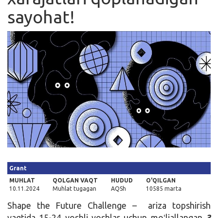
sayohat!
Kirish
Grant
MUHLAT
QOLGAN VAQT
HUDUD
O'QILGAN
10.11.2024
Muhlat tugagan
AQSh
10585 marta
Shape the Future Challenge – ariza topshirish
vaqtida 15-24 yoshli yoshlar uchun moʻljallangan
3