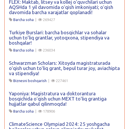
FLEX: Maktab, litsey va kollej oʻquvchilari uchun
AQSHda 1 yil davomida oʻqish imkoniyati; oʻqish
davomida barcha xarajatlar qoplanadi!
Barcha soha
|
269427
Turkiye Burslari: barcha bosqichlar va sohalar
uchun to’liq grantlar, yotoqxona, stipendiya va
boshqalar!
Barcha soha
|
236034
Schwarzman Scholars: Xitoyda magistraturada
oʻqish uchun toʻliq grant, bepul turar joy, aviachipta
va stipendiya!
Biznesni boshqarish
|
227461
Yaponiya: Magistratura va doktorantura
bosqichida oʻqish uchun MEXT toʻliq grantiga
hujjatlar qabul qilinmoqda!
Barcha soha
|
178906
ClimateScience Olympiad 2024: 25 yoshgacha