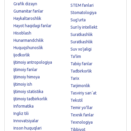
Grafik dizayn
STEM fanlari
Gumanitar fanlar
Stomatologiya
Haykaltaroshlik
Sug'urta
Hayot haqidagi fanlar
Sun'iy intellekt
Hisoblash
Suratkashlik
Hunarmandchilik
Suratkashlik
Huquqshunoslik
Suv xo'jaligi
Ijodkorlik
Ta'lim
Ijtimoiy antropologiya
Tabiiy fanlar
Ijtimoiy fanlar
Tadbirkorlik
Ijtimoiy himoya
Tarix
Ijtimoiy ish
Tarjimonlik
Ijtimoiy statistika
Tasviriy sanʼat
Ijtimoiy tadbirkorlik
Tekstil
Informatika
Temir yo'llar
Ingliz tili
Texnik fanlar
Innovatsiyalar
Texnologiya
Inson huquqlari
Tibbiyot