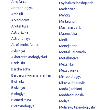
Aniq fanlar
Loyihalarni boshqarish
Antrapologiya
Madaniyat
Arab tili
Mantiq
Arxeologiya
Marketing
Arxitektura
Mashinasozlik
Astrofizika
Matematika
Astronomiya
Media
Atrof-muhit fanlari
Menejment
Aviatsiya
Mental Salomatlik
Axborot texnologiyalari
Metallurgiya
Bank ishi
Mexanika
Barcha soha
Mexatronika
Barqaror rivojlanish fanlari
Mikrobiologiya
Biofizika
Mineralshunoslik
Biokimyo
Moda (Fashion)
Biologiya
Moddashunoslik
Biomeditsina
Moliya
Biotexnologiya
Moliyaviy texnologiyalar