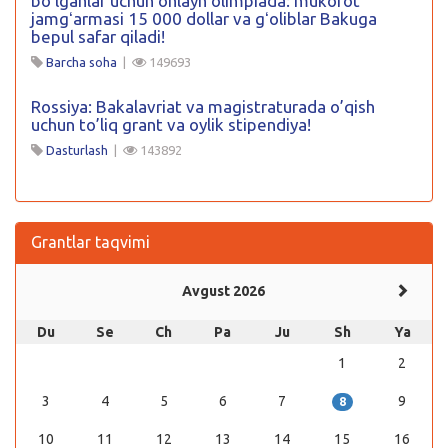
boʻlganlar uchun onlayn olimpiada: mukofot
jamgʻarmasi 15 000 dollar va gʻoliblar Bakuga
bepul safar qiladi!
Barcha soha
|
149693
Rossiya: Bakalavriat va magistraturada o’qish
uchun to’liq grant va oylik stipendiya!
Dasturlash
|
143892
Grantlar taqvimi
Avgust 2026
Du
Se
Ch
Pa
Ju
Sh
Ya
1
2
3
4
5
6
7
9
8
10
11
12
13
14
15
16