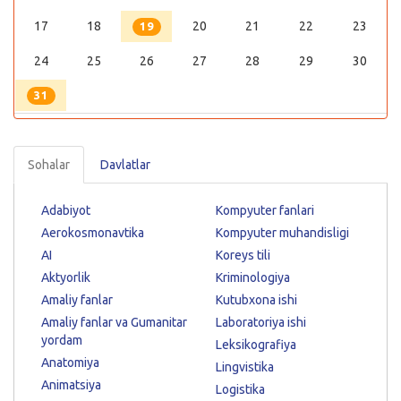
17
18
20
21
22
23
19
24
25
26
27
28
29
30
31
Sohalar
Davlatlar
Adabiyot
Kompyuter fanlari
Aerokosmonavtika
Kompyuter muhandisligi
AI
Koreys tili
Aktyorlik
Kriminologiya
Amaliy fanlar
Kutubxona ishi
Amaliy fanlar va Gumanitar
Laboratoriya ishi
yordam
Leksikografiya
Anatomiya
Lingvistika
Animatsiya
Logistika