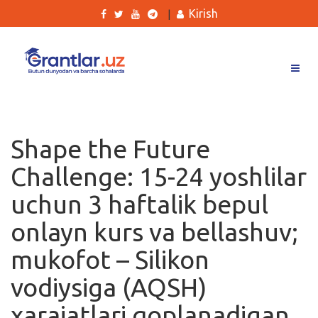
Kirish
|
Grantlar
Tanlovlar
Shape the Future
Ishlar
Challenge: 15-24 yoshlilar
Kurslar
uchun 3 haftalik bepul
Blog
onlayn kurs va bellashuv;
Yana
mukofot – Silikon
vodiysiga (AQSH)
xarajatlari qoplanadigan
Qidirish