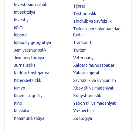
Investitsion tahlil
Tijorat
Investitsiya
Tilshunoslik
Investiya
Tinchlik va xavfsizlik
Iqlim
Tirik organizmlar haqidagi
Iqtisod
fanlar
Iqtisodiy geografiya
Transport
Jamiyatshunoslik
Turizm
Jismoniy tarbiya
Veterinariya
Jurnalistika
Xalqaro munosabatlar
Kadrlar boshqaruvi
Xalqaro tijorat
Kiberxavfsizlik
xavfsizlik va rivojlanish
Kimyo
Xitoy tili va madaniyati
Kinematografiya
Xitoyshunoslik
Kino
Yapon tili va madaniyati
Klassika
Yozuvchilik
Kommunikatsiya
Zoologiya