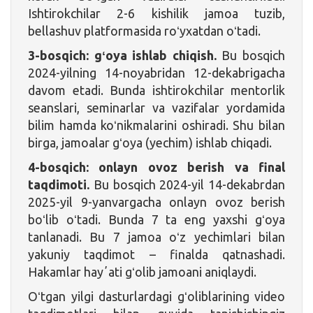
Ishtirokchilar 2-6 kishilik jamoa tuzib,
bellashuv platformasida roʻyxatdan oʻtadi.
3-bosqich: gʻoya ishlab chiqish.
Bu bosqich
2024-yilning 14-noyabridan 12-dekabrigacha
davom etadi. Bunda ishtirokchilar mentorlik
seanslari, seminarlar va vazifalar yordamida
bilim hamda koʻnikmalarini oshiradi. Shu bilan
birga, jamoalar gʻoya (yechim) ishlab chiqadi.
4-bosqich: onlayn ovoz berish va final
taqdimoti.
Bu bosqich 2024-yil 14-dekabrdan
2025-yil 9-yanvargacha onlayn ovoz berish
boʻlib oʻtadi. Bunda 7 ta eng yaxshi gʻoya
tanlanadi. Bu 7 jamoa oʻz yechimlari bilan
yakuniy taqdimot – finalda qatnashadi.
Hakamlar hayʼati gʻolib jamoani aniqlaydi.
Oʻtgan yilgi dasturlardagi gʻoliblarining video