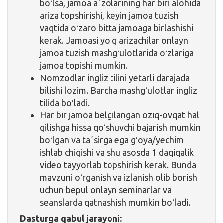
boʻlsa, jamoa aʼzolarining har biri alohida
ariza topshirishi, keyin jamoa tuzish
vaqtida oʻzaro bitta jamoaga birlashishi
kerak. Jamoasi yoʻq arizachilar onlayn
jamoa tuzish mashgʻulotlarida oʻzlariga
jamoa topishi mumkin.
Nomzodlar ingliz tilini yetarli darajada
bilishi lozim. Barcha mashgʻulotlar ingliz
tilida boʻladi.
Har bir jamoa belgilangan oziq-ovqat hal
qilishga hissa qoʻshuvchi bajarish mumkin
boʻlgan va taʼsirga ega gʻoya/yechim
ishlab chiqishi va shu asosda 1 daqiqalik
video tayyorlab topshirish kerak. Bunda
mavzuni oʻrganish va izlanish olib borish
uchun bepul onlayn seminarlar va
seanslarda qatnashish mumkin boʻladi.
Dasturga qabul jarayoni: