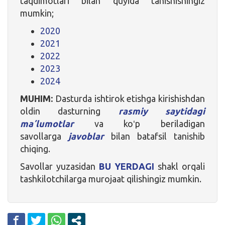
taqdimotlari bilan quyida tanishishingiz
mumkin;
2020
2021
2022
2023
2024
MUHIM:
Dasturda ishtirok etishga kirishishdan
oldin dasturning
rasmiy saytidagi
maʼlumotlar
va koʻp beriladigan
savollarga
javoblar
bilan batafsil tanishib
chiqing.
Savollar yuzasidan
BU YERDAGI
shakl orqali
tashkilotchilarga murojaat qilishingiz mumkin.