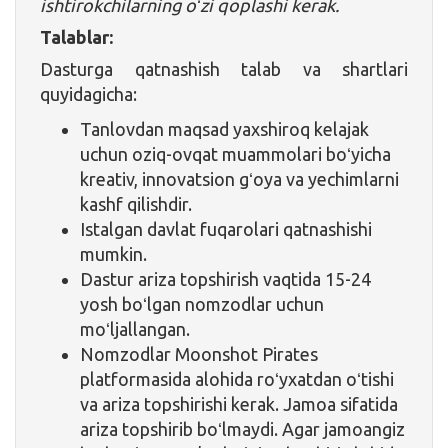
ishtirokchilarning oʻzi qoplashi kerak.
Talablar:
Dasturga qatnashish talab va shartlari
quyidagicha:
Tanlovdan maqsad yaxshiroq kelajak
uchun oziq-ovqat muammolari boʻyicha
kreativ, innovatsion gʻoya va yechimlarni
kashf qilishdir.
Istalgan davlat fuqarolari qatnashishi
mumkin.
Dastur ariza topshirish vaqtida 15-24
yosh boʻlgan nomzodlar uchun
moʻljallangan.
Nomzodlar Moonshot Pirates
platformasida alohida roʻyxatdan oʻtishi
va ariza topshirishi kerak. Jamoa sifatida
ariza topshirib boʻlmaydi. Agar jamoangiz