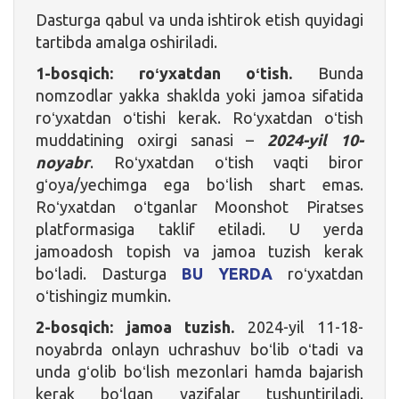
Dasturga qabul va unda ishtirok etish quyidagi
tartibda amalga oshiriladi.
1-bosqich:
roʻyxatdan oʻtish.
Bunda
nomzodlar yakka shaklda yoki jamoa sifatida
roʻyxatdan oʻtishi kerak. Roʻyxatdan oʻtish
muddatining oxirgi sanasi –
2024-yil 10-
noyabr
. Roʻyxatdan oʻtish vaqti biror
gʻoya/yechimga ega boʻlish shart emas.
Roʻyxatdan oʻtganlar Moonshot Piratses
platformasiga taklif etiladi. U yerda
jamoadosh topish va jamoa tuzish kerak
boʻladi. Dasturga
BU YERDA
roʻyxatdan
oʻtishingiz mumkin.
2-bosqich: jamoa tuzish.
2024-yil 11-18-
noyabrda onlayn uchrashuv boʻlib oʻtadi va
unda gʻolib boʻlish mezonlari hamda bajarish
kerak boʻlgan vazifalar tushuntiriladi.