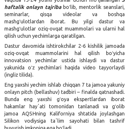
haftalik onlayn tajriba
boʻlib, mentorlik seanslari,
seminarlar, qisqa videolar va boshqa
mashgʻulotlardan iborat. Bu yilgi dastur va
mashgʻulotlar oziq-ovqat muammolari va ularni hal
qilish uchun yechimlarga qaratilgan.
Dastur davomida ishtirokchilar 2-6 kishilik jamoada
oziq-ovqat muammolarini hal qilish boʻyicha
innovatsion yechimlar ustida ishlaydi va dastur
yakunida oʻz yechimlari haqida video tayyorlaydi
(ingliz tilida).
Eng yaxshi yechim ishlab chiqqan 7 ta jamoa yakuniy
onlayn pitch (bellashuv) tadbiri – finalda qatnashadi.
Bunda eng yaxshi gʻoya ekspertlardan iborat
hakamlar hayʼati tomonidan tanlanadi va gʻolib
jamoa AQSHning Kaliforniya shtatida joylashgan
Silikon vodiysiga taʼlim sayohati bilan tashrif
buyurish imkoniga ega boʻladi.