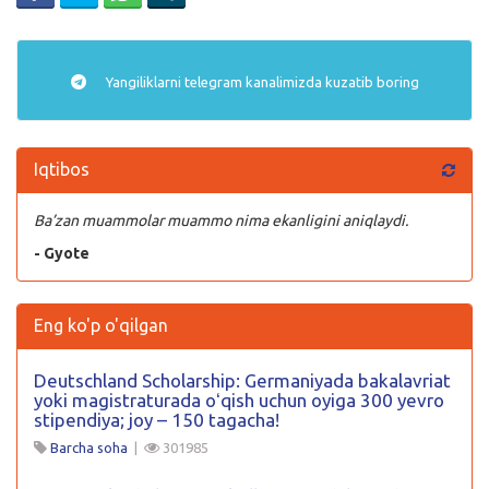
Yangiliklarni
telegram
kanalimizda kuzatib boring
Iqtibos
Ba’zan muammolar muammo nima ekanligini aniqlaydi.
- Gyote
Eng ko'p o'qilgan
Deutschland Scholarship: Germaniyada bakalavriat
yoki magistraturada oʻqish uchun oyiga 300 yevro
stipendiya; joy – 150 tagacha!
Barcha soha
|
301985