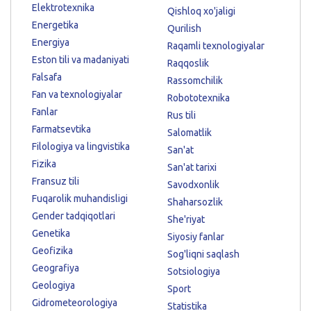
Elektrotexnika
Qishloq xo'jaligi
Energetika
Qurilish
Energiya
Raqamli texnologiyalar
Eston tili va madaniyati
Raqqoslik
Falsafa
Rassomchilik
Fan va texnologiyalar
Robototexnika
Fanlar
Rus tili
Farmatsevtika
Salomatlik
Filologiya va lingvistika
San'at
Fizika
San'at tarixi
Fransuz tili
Savodxonlik
Fuqarolik muhandisligi
Shaharsozlik
Gender tadqiqotlari
She'riyat
Genetika
Siyosiy fanlar
Geofizika
Sog'liqni saqlash
Geografiya
Sotsiologiya
Geologiya
Sport
Gidrometeorologiya
Statistika