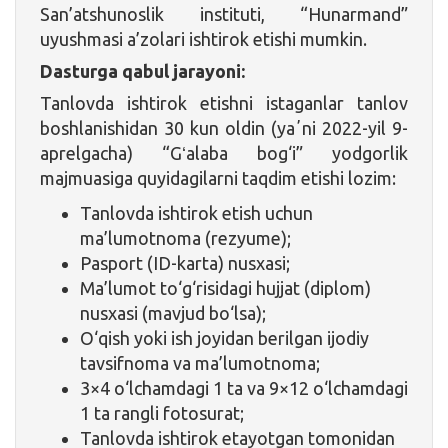
San’atshunoslik instituti, “Hunarmand”
uyushmasi a’zolari ishtirok etishi mumkin.
Dasturga qabul jarayoni:
Tanlovda ishtirok etishni istaganlar tanlov
boshlanishidan 30 kun oldin (yaʼni 2022-yil 9-
aprelgacha) “Gʻalaba bog‘i” yodgorlik
majmuasiga quyidagilarni taqdim etishi lozim:
Tanlovda ishtirok etish uchun
ma’lumotnoma (rezyume);
Pasport (ID-karta) nusxasi;
Ma’lumot to‘g‘risidagi hujjat (diplom)
nusxasi (mavjud bo‘lsa);
O‘qish yoki ish joyidan berilgan ijodiy
tavsifnoma va ma’lumotnoma;
3×4 o‘lchamdagi 1 ta va 9×12 o‘lchamdagi
1 ta rangli fotosurat;
Tanlovda ishtirok etayotgan tomonidan