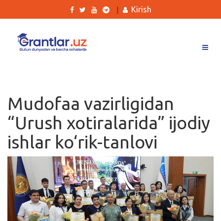
Kirish
|
Grantlar
Tanlovlar
Mudofaa vazirligidan
Ishlar
“Urush xotiralarida” ijodiy
Kurslar
ishlar ko‘rik-tanlovi
Blog
Yana
Qidirish