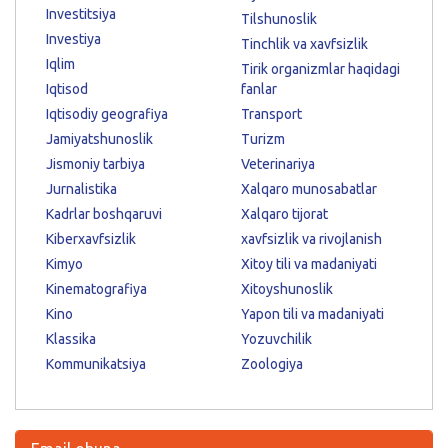
Investitsiya
Tilshunoslik
Investiya
Tinchlik va xavfsizlik
Iqlim
Tirik organizmlar haqidagi
Iqtisod
fanlar
Iqtisodiy geografiya
Transport
Jamiyatshunoslik
Turizm
Jismoniy tarbiya
Veterinariya
Jurnalistika
Xalqaro munosabatlar
Kadrlar boshqaruvi
Xalqaro tijorat
Kiberxavfsizlik
xavfsizlik va rivojlanish
Kimyo
Xitoy tili va madaniyati
Kinematografiya
Xitoyshunoslik
Kino
Yapon tili va madaniyati
Klassika
Yozuvchilik
Kommunikatsiya
Zoologiya