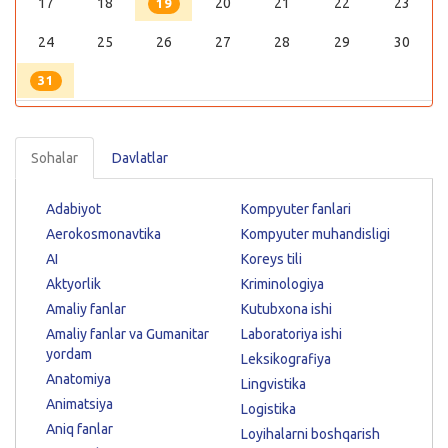
17
18
20
21
22
23
19
24
25
26
27
28
29
30
31
Sohalar
Davlatlar
Adabiyot
Kompyuter fanlari
Aerokosmonavtika
Kompyuter muhandisligi
AI
Koreys tili
Aktyorlik
Kriminologiya
Amaliy fanlar
Kutubxona ishi
Amaliy fanlar va Gumanitar
Laboratoriya ishi
yordam
Leksikografiya
Anatomiya
Lingvistika
Animatsiya
Logistika
Aniq fanlar
Loyihalarni boshqarish