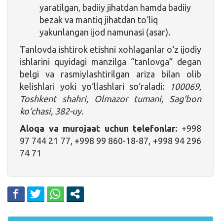
yaratilgan, badiiy jihatdan hamda badiiy
bezak va mantiq jihatdan to‘liq
yakunlangan ijod namunasi (asar).
Tanlovda ishtirok etishni xohlaganlar o‘z ijodiy
ishlarini quyidagi manzilga “tanlovga” degan
belgi va rasmiylashtirilgan ariza bilan olib
kelishlari yoki yo‘llashlari so‘raladi:
100069,
Toshkent shahri, Olmazor tumani, Sag‘bon
ko‘chasi, 382-uy.
Aloqa va murojaat uchun telefonlar:
+998
97 744 21 77, +998 99 860-18-87, +998 94 296
74 71