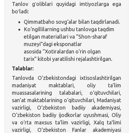
Tanlov gʻoliblari quyidagi imtiyozlarga ega
boʻladi:
Qimmatbaho sovg‘alar bilan taqdirlanadi.
Ko‘ngillilarning ushbu tanlovga taqdim
etilgan materiallari va “Shon-sharaf
muzeyi”dagi eksponatlar
asosida “Xotiralardan o‘rin olgan
tarix” kitobi yaratilishi rejalashtirilgan.
Talablar:
Tanlovda O‘zbekistondagi ixtisoslashtirilgan
madaniyat maktablari, oliy ta’lim
muassasalarining talabalari, o‘qituvchilari,
san’at maktablarining o‘qituvchilari, Madaniyat
vazirligi, O‘zbekiston badiiy akademiyasi,
O‘zbekiston badiiy ijodkorlar uyushmasi, Oliy
va o‘rta maxsus ta’lim vazirligi, Xalq ta’limi
vazirligi, O‘zbekiston Fanlar akademiyasi