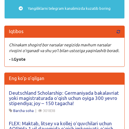
Yangiliklarni
telegram
kanalimizda kuzatib boring
Iqtibos
Chinakam shogird bor narsalar negizida mavhum narsalar
rivojini o’rganadi va shu yo’l bilan ustoziga yaqinlashib boradi.
- I.Gyote
Eng ko'p o'qilgan
Deutschland Scholarship: Germaniyada bakalavriat
yoki magistraturada oʻqish uchun oyiga 300 yevro
stipendiya; joy – 150 tagacha!
Barcha soha
|
301838
FLEX: Maktab, litsey va kollej oʻquvchilari uchun
AQSHda 1 yil davomida oʻqish imkoniyati; oʻqish