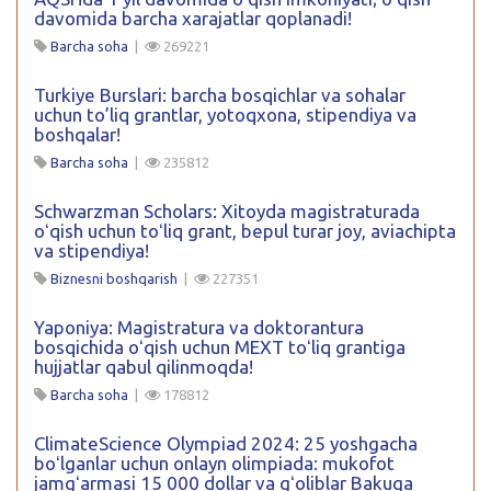
davomida barcha xarajatlar qoplanadi!
Barcha soha
|
269221
Turkiye Burslari: barcha bosqichlar va sohalar
uchun to’liq grantlar, yotoqxona, stipendiya va
boshqalar!
Barcha soha
|
235812
Schwarzman Scholars: Xitoyda magistraturada
oʻqish uchun toʻliq grant, bepul turar joy, aviachipta
va stipendiya!
Biznesni boshqarish
|
227351
Yaponiya: Magistratura va doktorantura
bosqichida oʻqish uchun MEXT toʻliq grantiga
hujjatlar qabul qilinmoqda!
Barcha soha
|
178812
ClimateScience Olympiad 2024: 25 yoshgacha
boʻlganlar uchun onlayn olimpiada: mukofot
jamgʻarmasi 15 000 dollar va gʻoliblar Bakuga