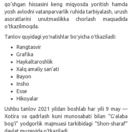
qo‘shgan hissasini keng miqyosda yoritish hamda
yosh avlodni vatanparvarlik ruhida tarbiyalash, urush
asoratlarini unutmaslikka chorlash maqsadida
o‘tkazilmoqda.
Tanlov quyidagi yoʻnalishlar boʻyicha oʻtkaziladi:
Rangtasvir
Grafika
Haykaltaroshlik
Xalq amaliy san’ati
Bayon
Insho
Esse
Hikoyalar
Ushbu tanlov 2021 yildan boshlab har yili 9 may —
Xotira va qadrlash kuni munosabati bilan “Gʻalaba
bog‘i” yodgorlik majmuasi tarkibidagi “Shon-sharaf”
davlat muzeyida o‘tkaziladi.