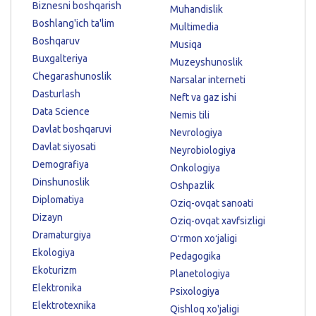
Biznesni boshqarish
Muhandislik
Boshlang'ich ta'lim
Multimedia
Boshqaruv
Musiqa
Buxgalteriya
Muzeyshunoslik
Chegarashunoslik
Narsalar interneti
Dasturlash
Neft va gaz ishi
Data Science
Nemis tili
Davlat boshqaruvi
Nevrologiya
Davlat siyosati
Neyrobiologiya
Demografiya
Onkologiya
Dinshunoslik
Oshpazlik
Diplomatiya
Oziq-ovqat sanoati
Dizayn
Oziq-ovqat xavfsizligi
Dramaturgiya
Oʻrmon xoʻjaligi
Ekologiya
Pedagogika
Ekoturizm
Planetologiya
Elektronika
Psixologiya
Elektrotexnika
Qishloq xo'jaligi