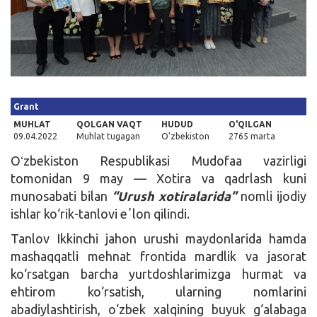
Kirish
Grant
MUHLAT
QOLGAN VAQT
HUDUD
O'QILGAN
09.04.2022
Muhlat tugagan
O'zbekiston
2765 marta
Oʻzbekiston Respublikasi Mudofaa vazirligi
tomonidan 9 may — Xotira va qadrlash kuni
munosabati bilan
“Urush xotiralarida”
nomli ijodiy
ishlar ko‘rik-tanlovi eʼlon qilindi.
Tanlov Ikkinchi jahon urushi maydonlarida hamda
mashaqqatli mehnat frontida mardlik va jasorat
ko‘rsatgan barcha yurtdoshlarimizga hurmat va
ehtirom ko‘rsatish, ularning nomlarini
abadiylashtirish, o‘zbek xalqining buyuk g‘alabaga