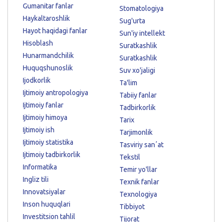
Gumanitar fanlar
Stomatologiya
Haykaltaroshlik
Sug'urta
Hayot haqidagi fanlar
Sun'iy intellekt
Hisoblash
Suratkashlik
Hunarmandchilik
Suratkashlik
Huquqshunoslik
Suv xo'jaligi
Ijodkorlik
Ta'lim
Ijtimoiy antropologiya
Tabiiy fanlar
Ijtimoiy fanlar
Tadbirkorlik
Ijtimoiy himoya
Tarix
Ijtimoiy ish
Tarjimonlik
Ijtimoiy statistika
Tasviriy sanʼat
Ijtimoiy tadbirkorlik
Tekstil
Informatika
Temir yo'llar
Ingliz tili
Texnik fanlar
Innovatsiyalar
Texnologiya
Inson huquqlari
Tibbiyot
Investitsion tahlil
Tijorat