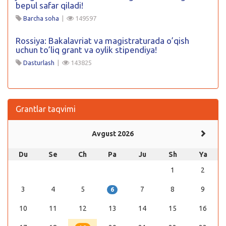
bepul safar qiladi!
Barcha soha
|
149597
Rossiya: Bakalavriat va magistraturada o’qish
uchun to’liq grant va oylik stipendiya!
Dasturlash
|
143825
Grantlar taqvimi
Avgust 2026
Du
Se
Ch
Pa
Ju
Sh
Ya
1
2
3
4
5
7
8
9
6
10
11
12
13
14
15
16