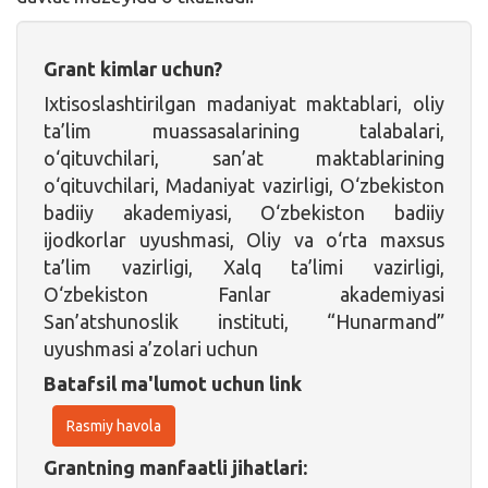
Grant kimlar uchun?
Ixtisoslashtirilgan madaniyat maktablari, oliy
ta’lim muassasalarining talabalari,
o‘qituvchilari, san’at maktablarining
o‘qituvchilari, Madaniyat vazirligi, O‘zbekiston
badiiy akademiyasi, O‘zbekiston badiiy
ijodkorlar uyushmasi, Oliy va o‘rta maxsus
ta’lim vazirligi, Xalq ta’limi vazirligi,
O‘zbekiston Fanlar akademiyasi
San’atshunoslik instituti, “Hunarmand”
uyushmasi a’zolari uchun
Batafsil ma'lumot uchun link
Rasmiy havola
Grantning manfaatli jihatlari: