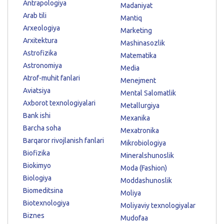
Antrapologiya
Madaniyat
Arab tili
Mantiq
Arxeologiya
Marketing
Arxitektura
Mashinasozlik
Astrofizika
Matematika
Astronomiya
Media
Atrof-muhit fanlari
Menejment
Aviatsiya
Mental Salomatlik
Axborot texnologiyalari
Metallurgiya
Bank ishi
Mexanika
Barcha soha
Mexatronika
Barqaror rivojlanish fanlari
Mikrobiologiya
Biofizika
Mineralshunoslik
Biokimyo
Moda (Fashion)
Biologiya
Moddashunoslik
Biomeditsina
Moliya
Biotexnologiya
Moliyaviy texnologiyalar
Biznes
Mudofaa