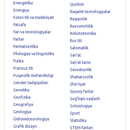
Energetika
Qurilish
Energiya
Raqamli texnologiyalar
Eston tili va madaniyati
Raqqoslik
Falsafa
Rassomchilik
Fan va texnologiyalar
Robototexnika
Fanlar
Rus tili
Farmatsevtika
Salomatlik
Filologiya va lingvistika
San'at
Fizika
San'at tarixi
Fransuz tili
Savodxonlik
Fuqarolik muhandisligi
Shaharsozlik
Gender tadqiqotlari
She'riyat
Genetika
Siyosiy fanlar
Geofizika
Sog'liqni saqlash
Geografiya
Sotsiologiya
Geologiya
Sport
Gidrometeorologiya
Statistika
Grafik dizayn
STEM fanlari