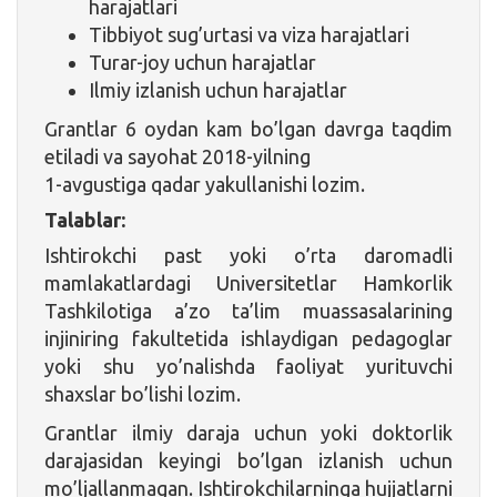
harajatlari
Tibbiyot sug’urtasi va viza harajatlari
Turar-joy uchun harajatlar
Ilmiy izlanish uchun harajatlar
Grantlar 6 oydan kam bo’lgan davrga taqdim
etiladi va sayohat 2018-yilning
1-avgustiga qadar yakullanishi lozim.
Talablar:
Ishtirokchi past yoki o’rta daromadli
mamlakatlardagi Universitetlar Hamkorlik
Tashkilotiga a’zo ta’lim muassasalarining
injiniring fakultetida ishlaydigan pedagoglar
yoki shu yo’nalishda faoliyat yurituvchi
shaxslar bo’lishi lozim.
Grantlar ilmiy daraja uchun yoki doktorlik
darajasidan keyingi bo’lgan izlanish uchun
mo’ljallanmagan. Ishtirokchilarninga hujjatlarni