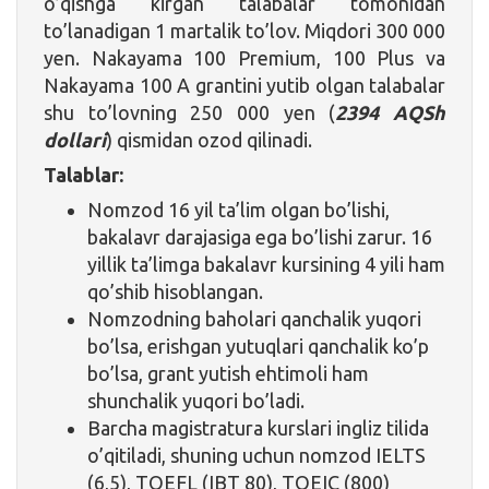
o’qishga kirgan talabalar tomonidan
to’lanadigan 1 martalik to’lov. Miqdori 300 000
yen. Nakayama 100 Premium, 100 Plus va
Nakayama 100 A grantini yutib olgan talabalar
shu to’lovning 250 000 yen (
2394 AQSh
dollari
) qismidan ozod qilinadi.
Talablar:
Nomzod 16 yil ta’lim olgan bo’lishi,
bakalavr darajasiga ega bo’lishi zarur. 16
yillik ta’limga bakalavr kursining 4 yili ham
qo’shib hisoblangan.
Nomzodning baholari qanchalik yuqori
bo’lsa, erishgan yutuqlari qanchalik ko’p
bo’lsa, grant yutish ehtimoli ham
shunchalik yuqori bo’ladi.
Barcha magistratura kurslari ingliz tilida
o’qitiladi, shuning uchun nomzod IELTS
(6,5), TOEFL (IBT 80), TOEIC (800)