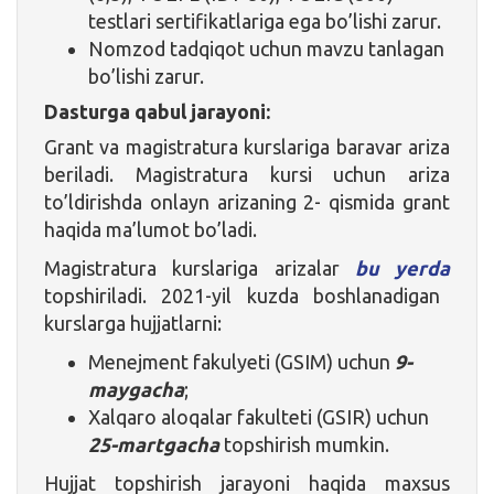
testlari sertifikatlariga ega bo’lishi zarur.
Nomzod tadqiqot uchun mavzu tanlagan
bo’lishi zarur.
Dasturga qabul jarayoni:
Grant va magistratura kurslariga baravar ariza
beriladi. Magistratura kursi uchun ariza
to’ldirishda onlayn arizaning 2- qismida grant
haqida ma’lumot bo’ladi.
Magistratura kurslariga arizalar
bu yerda
topshiriladi. 2021-yil kuzda boshlanadigan
kurslarga hujjatlarni:
Menejment fakulyeti (GSIM) uchun
9-
maygacha
;
Xalqaro aloqalar fakulteti (GSIR) uchun
25-martgacha
topshirish mumkin.
Hujjat topshirish jarayoni haqida maxsus