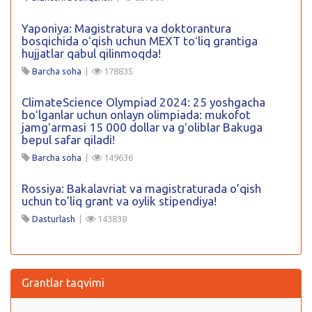
Yaponiya: Magistratura va doktorantura
bosqichida oʻqish uchun MEXT toʻliq grantiga
hujjatlar qabul qilinmoqda!
Barcha soha
|
178835
ClimateScience Olympiad 2024: 25 yoshgacha
boʻlganlar uchun onlayn olimpiada: mukofot
jamgʻarmasi 15 000 dollar va gʻoliblar Bakuga
bepul safar qiladi!
Barcha soha
|
149636
Rossiya: Bakalavriat va magistraturada o’qish
uchun to’liq grant va oylik stipendiya!
Dasturlash
|
143838
Grantlar taqvimi