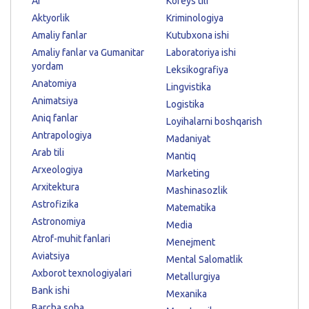
AI
Koreys tili
Aktyorlik
Kriminologiya
Amaliy fanlar
Kutubxona ishi
Amaliy fanlar va Gumanitar
Laboratoriya ishi
yordam
Leksikografiya
Anatomiya
Lingvistika
Animatsiya
Logistika
Aniq fanlar
Loyihalarni boshqarish
Antrapologiya
Madaniyat
Arab tili
Mantiq
Arxeologiya
Marketing
Arxitektura
Mashinasozlik
Astrofizika
Matematika
Astronomiya
Media
Atrof-muhit fanlari
Menejment
Aviatsiya
Mental Salomatlik
Axborot texnologiyalari
Metallurgiya
Bank ishi
Mexanika
Barcha soha