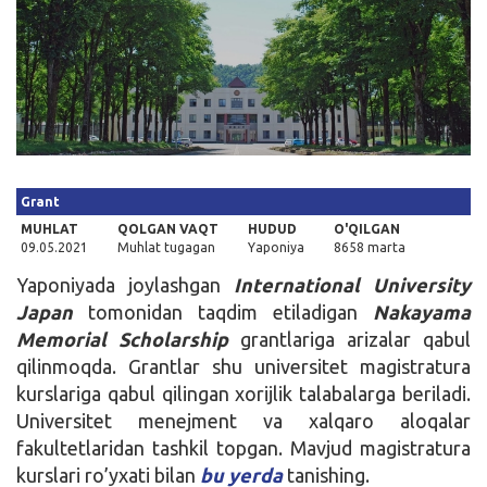
Kirish
Grant
MUHLAT
QOLGAN VAQT
HUDUD
O'QILGAN
09.05.2021
Muhlat tugagan
Yaponiya
8658 marta
Yaponiyada joylashgan
International University
Japan
tomonidan taqdim etiladigan
Nakayama
Memorial Scholarship
grantlariga arizalar qabul
qilinmoqda. Grantlar shu universitet magistratura
kurslariga qabul qilingan xorijlik talabalarga beriladi.
Universitet menejment va xalqaro aloqalar
fakultetlaridan tashkil topgan. Mavjud magistratura
kurslari ro’yxati bilan
bu yerda
tanishing.