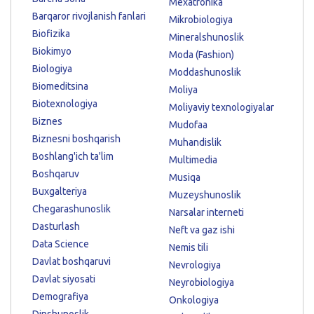
Mexatronika
Barqaror rivojlanish fanlari
Mikrobiologiya
Biofizika
Mineralshunoslik
Biokimyo
Moda (Fashion)
Biologiya
Moddashunoslik
Biomeditsina
Moliya
Biotexnologiya
Moliyaviy texnologiyalar
Biznes
Mudofaa
Biznesni boshqarish
Muhandislik
Boshlang'ich ta'lim
Multimedia
Boshqaruv
Musiqa
Buxgalteriya
Muzeyshunoslik
Chegarashunoslik
Narsalar interneti
Dasturlash
Neft va gaz ishi
Data Science
Nemis tili
Davlat boshqaruvi
Nevrologiya
Davlat siyosati
Neyrobiologiya
Demografiya
Onkologiya