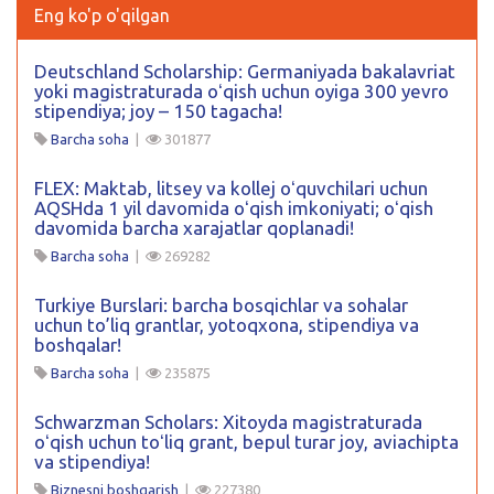
Eng ko'p o'qilgan
Deutschland Scholarship: Germaniyada bakalavriat
yoki magistraturada oʻqish uchun oyiga 300 yevro
stipendiya; joy – 150 tagacha!
Barcha soha
|
301877
FLEX: Maktab, litsey va kollej oʻquvchilari uchun
AQSHda 1 yil davomida oʻqish imkoniyati; oʻqish
davomida barcha xarajatlar qoplanadi!
Barcha soha
|
269282
Turkiye Burslari: barcha bosqichlar va sohalar
uchun to’liq grantlar, yotoqxona, stipendiya va
boshqalar!
Barcha soha
|
235875
Schwarzman Scholars: Xitoyda magistraturada
oʻqish uchun toʻliq grant, bepul turar joy, aviachipta
va stipendiya!
Biznesni boshqarish
|
227380