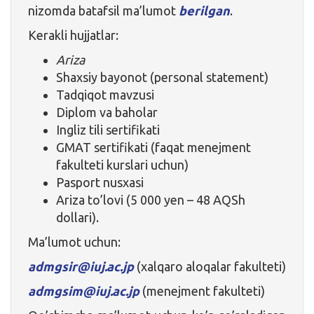
nizomda batafsil ma’lumot
berilgan
.
Kerakli hujjatlar:
Ariza
Shaxsiy bayonot (personal statement)
Tadqiqot mavzusi
Diplom va baholar
Ingliz tili sertifikati
GMAT sertifikati (faqat menejment
fakulteti kurslari uchun)
Pasport nusxasi
Ariza to’lovi (5 000 yen – 48 AQSh
dollari).
Ma’lumot uchun:
admgsir@iuj.ac.jp
(xalqaro aloqalar fakulteti)
admgsim@iuj.ac.jp
(menejment fakulteti)