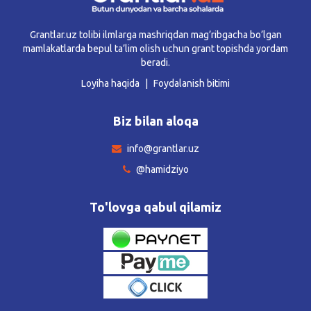
Grantlar.uz tolibi ilmlarga mashriqdan mag’ribgacha bo’lgan
mamlakatlarda bepul ta’lim olish uchun grant topishda yordam
beradi.
Loyiha haqida
Foydalanish bitimi
Biz bilan aloqa
info@grantlar.uz
@hamidziyo
To'lovga qabul qilamiz