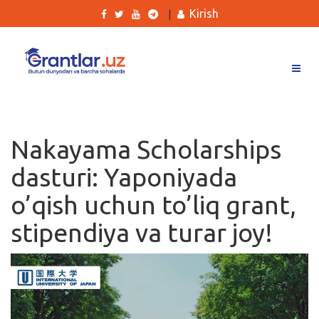
Kirish
|
Grantlar
Tanlovlar
Nakayama Scholarships
Ishlar
dasturi: Yaponiyada
Kurslar
o’qish uchun to’liq grant,
Blog
stipendiya va turar joy!
Yana
Qidirish