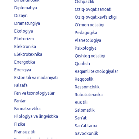
Dinshunoslik
Oshpazlik
Diplomatiya
Oziq-ovqat sanoati
Dizayn
Oziq-ovqat xavfsizligi
Dramaturgiya
Oʻrmon xoʻjaligi
Ekologiya
Pedagogika
Ekoturizm
Planetologiya
Elektronika
Psixologiya
Elektrotexnika
Qishloq xo'jaligi
Energetika
Qurilish
Energiya
Raqamli texnologiyalar
Eston tili va madaniyati
Raqqoslik
Falsafa
Rassomchilik
Fan va texnologiyalar
Robototexnika
Fanlar
Rus tili
Farmatsevtika
Salomatlik
Filologiya va lingvistika
San'at
Fizika
San'at tarixi
Fransuz tili
Savodxonlik