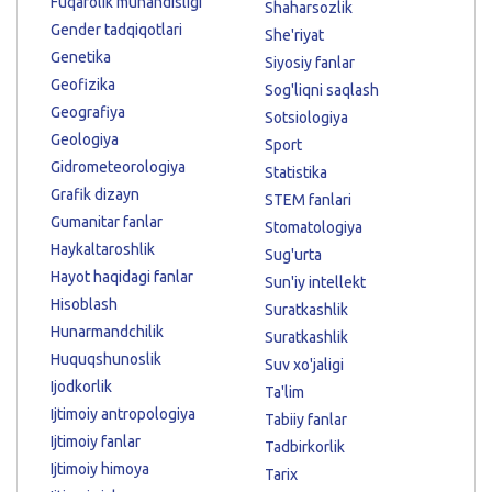
Fuqarolik muhandisligi
Shaharsozlik
Gender tadqiqotlari
She'riyat
Genetika
Siyosiy fanlar
Geofizika
Sog'liqni saqlash
Geografiya
Sotsiologiya
Geologiya
Sport
Gidrometeorologiya
Statistika
Grafik dizayn
STEM fanlari
Gumanitar fanlar
Stomatologiya
Haykaltaroshlik
Sug'urta
Hayot haqidagi fanlar
Sun'iy intellekt
Hisoblash
Suratkashlik
Hunarmandchilik
Suratkashlik
Huquqshunoslik
Suv xo'jaligi
Ijodkorlik
Ta'lim
Ijtimoiy antropologiya
Tabiiy fanlar
Ijtimoiy fanlar
Tadbirkorlik
Ijtimoiy himoya
Tarix