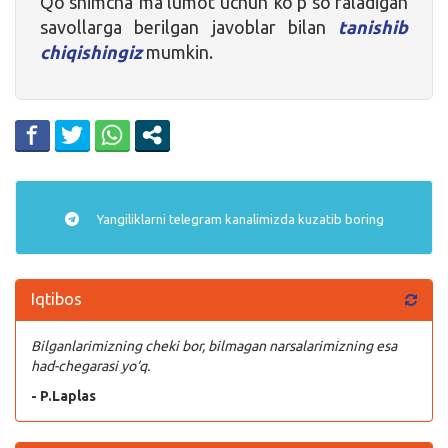
Qo’shimcha ma’lumot uchun ko’p so’raladigan
savollarga berilgan javoblar bilan
tanishib
chiqishingiz
mumkin.
Yangiliklarni
telegram
kanalimizda kuzatib boring
Iqtibos
Bilganlarimizning cheki bor, bilmagan narsalarimizning esa
had-chegarasi yo‘q.
- P.Laplas