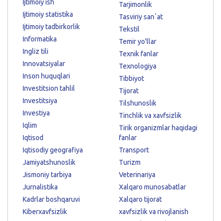
Ijtimoiy ish
Tarjimonlik
Ijtimoiy statistika
Tasviriy sanʼat
Ijtimoiy tadbirkorlik
Tekstil
Informatika
Temir yo'llar
Ingliz tili
Texnik fanlar
Innovatsiyalar
Texnologiya
Inson huquqlari
Tibbiyot
Investitsion tahlil
Tijorat
Investitsiya
Tilshunoslik
Investiya
Tinchlik va xavfsizlik
Iqlim
Tirik organizmlar haqidagi
Iqtisod
fanlar
Iqtisodiy geografiya
Transport
Jamiyatshunoslik
Turizm
Jismoniy tarbiya
Veterinariya
Jurnalistika
Xalqaro munosabatlar
Kadrlar boshqaruvi
Xalqaro tijorat
Kiberxavfsizlik
xavfsizlik va rivojlanish