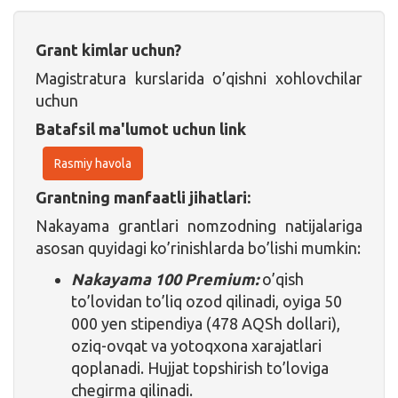
Grant kimlar uchun?
Magistratura kurslarida o’qishni xohlovchilar
uchun
Batafsil ma'lumot uchun link
Rasmiy havola
Grantning manfaatli jihatlari:
Nakayama grantlari nomzodning natijalariga
asosan quyidagi ko’rinishlarda bo’lishi mumkin:
Nakayama 100 Premium:
o’qish
to’lovidan to’liq ozod qilinadi, oyiga 50
000 yen stipendiya (478 AQSh dollari),
oziq-ovqat va yotoqxona xarajatlari
qoplanadi. Hujjat topshirish to’loviga
chegirma qilinadi.