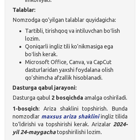
Talablar:
Nomzodga qo’yilgan talablar quyidagicha:
Tartibli, tirishqoq va intiluvchan boʻlish
lozim.
Qoniqarli ingliz tili ko’nikmasiga ega
boʻlish kerak.
Microsoft Office, Canva, va CapCut
dasturlaridan yaxshi foydalana olish
qo’shimcha afzallik hisoblanadi.
Dasturga qabul jarayoni:
Dasturga qabul
2 bosqichda
amalga oshiriladi.
1-bosqich
: Ariza shaklini topshirish. Bunda
nomzodlar
maxsus ariza shaklini
ingliz tilida
to’ldirishi va topshirishi kerak. Arizalar
2024-
yil 24-maygacha
topshirilishi lozim.