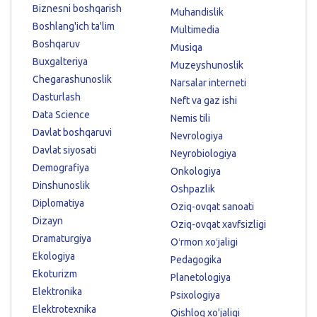
Biznesni boshqarish
Muhandislik
Boshlang'ich ta'lim
Multimedia
Boshqaruv
Musiqa
Buxgalteriya
Muzeyshunoslik
Chegarashunoslik
Narsalar interneti
Dasturlash
Neft va gaz ishi
Data Science
Nemis tili
Davlat boshqaruvi
Nevrologiya
Davlat siyosati
Neyrobiologiya
Demografiya
Onkologiya
Dinshunoslik
Oshpazlik
Diplomatiya
Oziq-ovqat sanoati
Dizayn
Oziq-ovqat xavfsizligi
Dramaturgiya
Oʻrmon xoʻjaligi
Ekologiya
Pedagogika
Ekoturizm
Planetologiya
Elektronika
Psixologiya
Elektrotexnika
Qishloq xo'jaligi