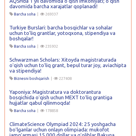
AQSHda 1 yil davomida oʻqish imkoniyati; oʻqish
davomida barcha xarajatlar qoplanadi!
Barcha soha
|
269337
Turkiye Burslari: barcha bosqichlar va sohalar
uchun to’liq grantlar, yotoqxona, stipendiya va
boshqalar!
Barcha soha
|
235932
Schwarzman Scholars: Xitoyda magistraturada
oʻqish uchun toʻliq grant, bepul turar joy, aviachipta
va stipendiya!
Biznesni boshqarish
|
227408
Yaponiya: Magistratura va doktorantura
bosqichida oʻqish uchun MEXT toʻliq grantiga
hujjatlar qabul qilinmoqda!
Barcha soha
|
178858
ClimateScience Olympiad 2024: 25 yoshgacha
boʻlganlar uchun onlayn olimpiada: mukofot
jamgʻarmasi 15 000 dollar va gʻoliblar Bakuga