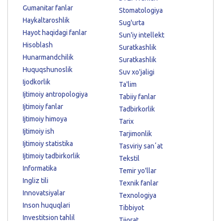
Gumanitar fanlar
Stomatologiya
Haykaltaroshlik
Sug'urta
Hayot haqidagi fanlar
Sun'iy intellekt
Hisoblash
Suratkashlik
Hunarmandchilik
Suratkashlik
Huquqshunoslik
Suv xo'jaligi
Ijodkorlik
Ta'lim
Ijtimoiy antropologiya
Tabiiy fanlar
Ijtimoiy fanlar
Tadbirkorlik
Ijtimoiy himoya
Tarix
Ijtimoiy ish
Tarjimonlik
Ijtimoiy statistika
Tasviriy sanʼat
Ijtimoiy tadbirkorlik
Tekstil
Informatika
Temir yo'llar
Ingliz tili
Texnik fanlar
Innovatsiyalar
Texnologiya
Inson huquqlari
Tibbiyot
Investitsion tahlil
Tijorat