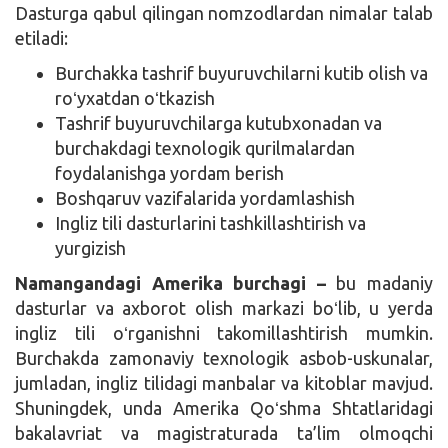
Dasturga qabul qilingan nomzodlardan nimalar talab
etiladi:
Burchakka tashrif buyuruvchilarni kutib olish va
roʻyxatdan oʻtkazish
Tashrif buyuruvchilarga kutubxonadan va
burchakdagi texnologik qurilmalardan
foydalanishga yordam berish
Boshqaruv vazifalarida yordamlashish
Ingliz tili dasturlarini tashkillashtirish va
yurgizish
Namangandagi Amerika burchagi –
bu madaniy
dasturlar va axborot olish markazi boʻlib, u yerda
ingliz tili oʻrganishni takomillashtirish mumkin.
Burchakda zamonaviy texnologik asbob-uskunalar,
jumladan, ingliz tilidagi manbalar va kitoblar mavjud.
Shuningdek, unda Amerika Qoʻshma Shtatlaridagi
bakalavriat va magistraturada ta’lim olmoqchi