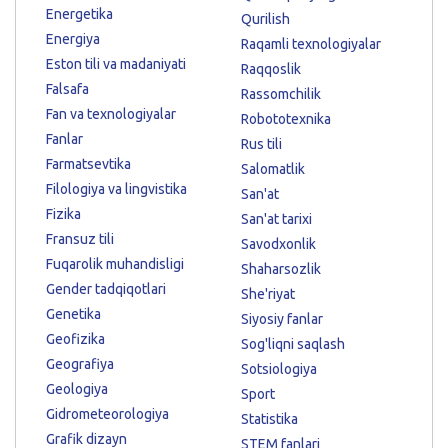
Energetika
Qurilish
Energiya
Raqamli texnologiyalar
Eston tili va madaniyati
Raqqoslik
Falsafa
Rassomchilik
Fan va texnologiyalar
Robototexnika
Fanlar
Rus tili
Farmatsevtika
Salomatlik
Filologiya va lingvistika
San'at
Fizika
San'at tarixi
Fransuz tili
Savodxonlik
Fuqarolik muhandisligi
Shaharsozlik
Gender tadqiqotlari
She'riyat
Genetika
Siyosiy fanlar
Geofizika
Sog'liqni saqlash
Geografiya
Sotsiologiya
Geologiya
Sport
Gidrometeorologiya
Statistika
Grafik dizayn
STEM fanlari