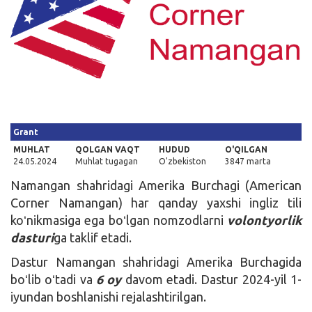
Kirish
Grant
MUHLAT
QOLGAN VAQT
HUDUD
O'QILGAN
24.05.2024
Muhlat tugagan
O'zbekiston
3847 marta
Namangan shahridagi Amerika Burchagi (American
Corner Namangan) har qanday yaxshi ingliz tili
koʻnikmasiga ega boʻlgan nomzodlarni
volontyorlik
dasturi
ga taklif etadi.
Dastur Namangan shahridagi Amerika Burchagida
boʻlib oʻtadi va
6 oy
davom etadi. Dastur 2024-yil 1-
iyundan boshlanishi rejalashtirilgan.