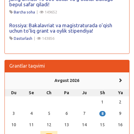
bepul safar qiladi!
Barcha soha
|
149652
Rossiya: Bakalavriat va magistraturada o’qish
uchun to’liq grant va oylik stipendiya!
Dasturlash
|
143856
Grantlar taqvimi
Avgust 2026
Du
Se
Ch
Pa
Ju
Sh
Ya
1
2
3
4
5
6
7
9
8
10
11
12
13
14
15
16