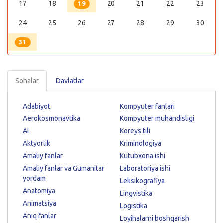
17
18
20
21
22
23
19
24
25
26
27
28
29
30
31
Sohalar
Davlatlar
Adabiyot
Kompyuter fanlari
Aerokosmonavtika
Kompyuter muhandisligi
AI
Koreys tili
Aktyorlik
Kriminologiya
Amaliy fanlar
Kutubxona ishi
Amaliy fanlar va Gumanitar
Laboratoriya ishi
yordam
Leksikografiya
Anatomiya
Lingvistika
Animatsiya
Logistika
Aniq fanlar
Loyihalarni boshqarish