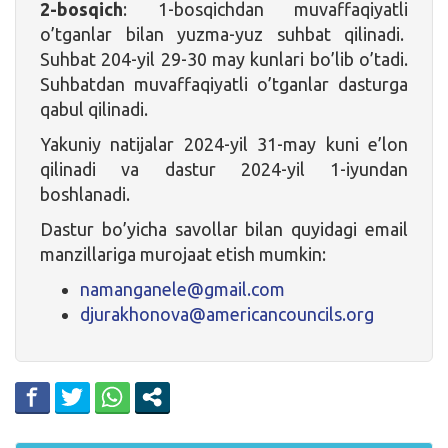
2-bosqich
: 1-bosqichdan muvaffaqiyatli
o’tganlar bilan yuzma-yuz suhbat qilinadi.
Suhbat 204-yil 29-30 may kunlari bo’lib o’tadi.
Suhbatdan muvaffaqiyatli o’tganlar dasturga
qabul qilinadi.
Yakuniy natijalar 2024-yil 31-may kuni e’lon
qilinadi va dastur 2024-yil 1-iyundan
boshlanadi.
Dastur bo’yicha savollar bilan quyidagi email
manzillariga murojaat etish mumkin:
namanganele@gmail.com
djurakhonova@americancouncils.org