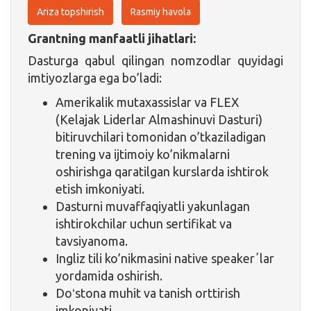
Ariza topshirish
Rasmiy havola
Grantning manfaatli jihatlari:
Dasturga qabul qilingan nomzodlar quyidagi
imtiyozlarga ega bo’ladi:
Amerikalik mutaxassislar va FLEX
(Kelajak Liderlar Almashinuvi Dasturi)
bitiruvchilari tomonidan o’tkaziladigan
trening va ijtimoiy ko’nikmalarni
oshirishga qaratilgan kurslarda ishtirok
etish imkoniyati.
Dasturni muvaffaqiyatli yakunlagan
ishtirokchilar uchun sertifikat va
tavsiyanoma.
Ingliz tili ko’nikmasini native speakerʼlar
yordamida oshirish.
Doʻstona muhit va tanish orttirish
imkoniyati.