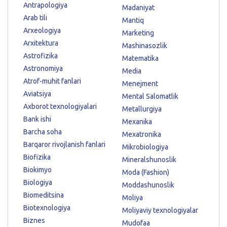
Antrapologiya
Madaniyat
Arab tili
Mantiq
Arxeologiya
Marketing
Arxitektura
Mashinasozlik
Astrofizika
Matematika
Astronomiya
Media
Atrof-muhit fanlari
Menejment
Aviatsiya
Mental Salomatlik
Axborot texnologiyalari
Metallurgiya
Bank ishi
Mexanika
Barcha soha
Mexatronika
Barqaror rivojlanish fanlari
Mikrobiologiya
Biofizika
Mineralshunoslik
Biokimyo
Moda (Fashion)
Biologiya
Moddashunoslik
Biomeditsina
Moliya
Biotexnologiya
Moliyaviy texnologiyalar
Biznes
Mudofaa