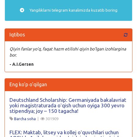
Yangiliklarni
telegram
kanalimizda kuzatib boring
Iqtibos
Qiyin fanlar yo’q, faqat hazm etilishi qiyin bo’lgan izohlargina
bor.
- A.I.Gersen
Eng ko'p o'qilgan
Deutschland Scholarship: Germaniyada bakalavriat
yoki magistraturada oʻqish uchun oyiga 300 yevro
stipendiya; joy – 150 tagacha!
Barcha soha
|
301909
FLEX: Maktab, litsey va kollej oʻquvchilari uchun