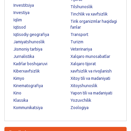
Investitsiya
Tilshunoslik
Investiya
Tinchlik va xavfsizlik
Iqlim
Tirik organizmlar haqidagi
Iqtisod
fanlar
Iqtisodiy geografiya
Transport
Jamiyatshunoslik
Turizm
Jismoniy tarbiya
Veterinariya
Jurnalistika
Xalqaro munosabatlar
Kadrlar boshqaruvi
Xalqaro tijorat
Kiberxavfsizlik
xavfsizlik va rivojlanish
Kimyo
Xitoy tili va madaniyati
Kinematografiya
Xitoyshunoslik
Kino
Yapon tili va madaniyati
Klassika
Yozuvchilik
Kommunikatsiya
Zoologiya