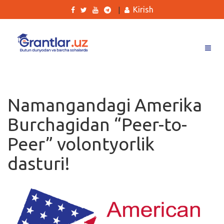
Kirish
|
Grantlar
Tanlovlar
Namangandagi Amerika
Ishlar
Burchagidan “Peer-to-
Kurslar
Peer” volontyorlik
Blog
dasturi!
Yana
Qidirish