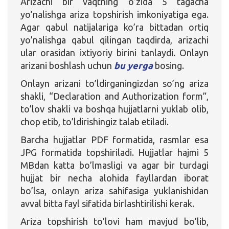
Arizachi bir vaqtning o’zida 5 tagacha
yo’nalishga ariza topshirish imkoniyatiga ega.
Agar qabul natijalariga ko’ra bittadan ortiq
yo’nalishga qabul qilingan taqdirda, arizachi
ular orasidan ixtiyoriy birini tanlaydi. Onlayn
arizani boshlash uchun
bu yerga
bosing.
Onlayn arizani to’ldirganingizdan so’ng ariza
shakli, “Declaration and Authorization form”,
to’lov shakli va boshqa hujjatlarni yuklab olib,
chop etib, to’ldirishingiz talab etiladi.
Barcha hujjatlar PDF formatida, rasmlar esa
JPG formatida topshiriladi. Hujjatlar hajmi 5
MBdan katta bo’lmasligi va agar bir turdagi
hujjat bir necha alohida fayllardan iborat
bo’lsa, onlayn ariza sahifasiga yuklanishidan
avval bitta fayl sifatida birlashtirilishi kerak.
Ariza topshirish to’lovi ham mavjud bo’lib,