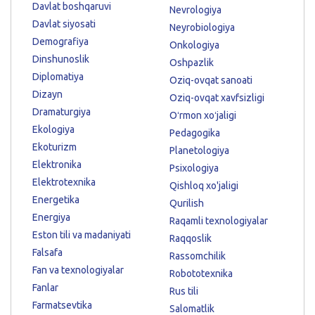
Davlat boshqaruvi
Nevrologiya
Davlat siyosati
Neyrobiologiya
Demografiya
Onkologiya
Dinshunoslik
Oshpazlik
Diplomatiya
Oziq-ovqat sanoati
Dizayn
Oziq-ovqat xavfsizligi
Dramaturgiya
Oʻrmon xoʻjaligi
Ekologiya
Pedagogika
Ekoturizm
Planetologiya
Elektronika
Psixologiya
Elektrotexnika
Qishloq xo'jaligi
Energetika
Qurilish
Energiya
Raqamli texnologiyalar
Eston tili va madaniyati
Raqqoslik
Falsafa
Rassomchilik
Fan va texnologiyalar
Robototexnika
Fanlar
Rus tili
Farmatsevtika
Salomatlik