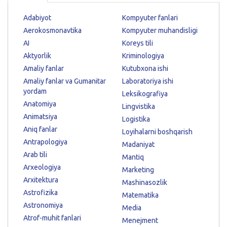
Adabiyot
Kompyuter fanlari
Aerokosmonavtika
Kompyuter muhandisligi
AI
Koreys tili
Aktyorlik
Kriminologiya
Amaliy fanlar
Kutubxona ishi
Amaliy fanlar va Gumanitar
Laboratoriya ishi
yordam
Leksikografiya
Anatomiya
Lingvistika
Animatsiya
Logistika
Aniq fanlar
Loyihalarni boshqarish
Antrapologiya
Madaniyat
Arab tili
Mantiq
Arxeologiya
Marketing
Arxitektura
Mashinasozlik
Astrofizika
Matematika
Astronomiya
Media
Atrof-muhit fanlari
Menejment