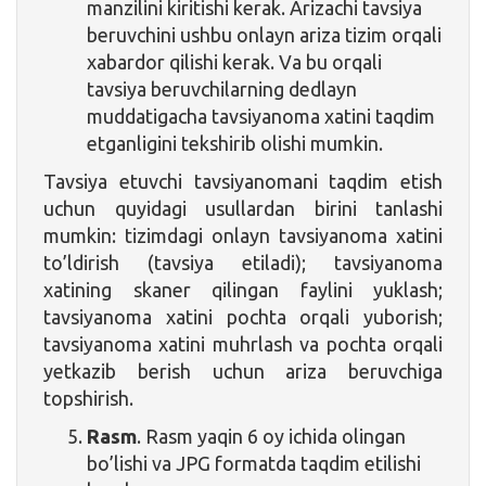
manzilini kiritishi kerak. Arizachi tavsiya
beruvchini ushbu onlayn ariza tizim orqali
xabardor qilishi kerak. Va bu orqali
tavsiya beruvchilarning dedlayn
muddatigacha tavsiyanoma xatini taqdim
etganligini tekshirib olishi mumkin.
Tavsiya etuvchi tavsiyanomani taqdim etish
uchun quyidagi usullardan birini tanlashi
mumkin: tizimdagi onlayn tavsiyanoma xatini
to’ldirish (tavsiya etiladi); tavsiyanoma
xatining skaner qilingan faylini yuklash;
tavsiyanoma xatini pochta orqali yuborish;
tavsiyanoma xatini muhrlash va pochta orqali
yetkazib berish uchun ariza beruvchiga
topshirish.
Rasm
. Rasm yaqin 6 oy ichida olingan
bo’lishi va JPG formatda taqdim etilishi