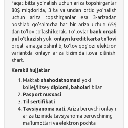
faqat bitta yo’nalish uchun ariza topshirganlar
80$ miqdorida, 3 ta va undan ortiq yo’nalish
uchun ariza topshirganlar esa 3-arizadan
boshlab qo’shimcha har bir ariza uchun 65$
dan to’lov to’lashi kerak. To’lovlar
bank orqali
pul o’tkazish
yoki
onlayn kredit karta to’lovi
orqali amalga oshirilib, to’lov qog’ozi elektron
variantda onlayn ariza tizimida ilova qilinishi
shart.
Kerakli hujjatlar
Maktab
shahodatnomasi
yoki
kollej/litsey
diplomi, baholari
bilan
Pasport nusxasi
Til sertifikati
Tavsiyanoma xati.
Ariza beruvchi onlayn
ariza tizimida tavsiyanoma beruvchining
ma’lumotlari va elektron pochta