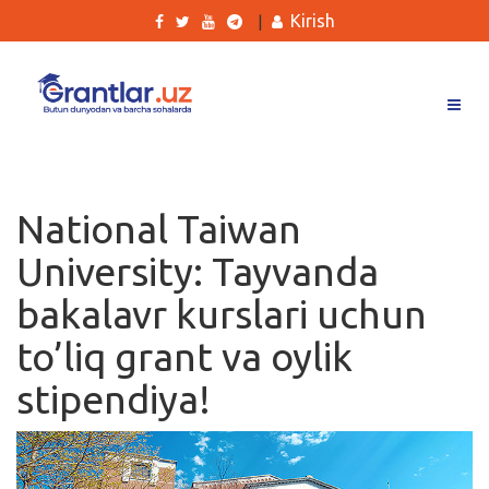
Kirish
|
Grantlar
Tanlovlar
National Taiwan
Ishlar
University: Tayvanda
Kurslar
bakalavr kurslari uchun
Blog
to’liq grant va oylik
Yana
stipendiya!
Qidirish