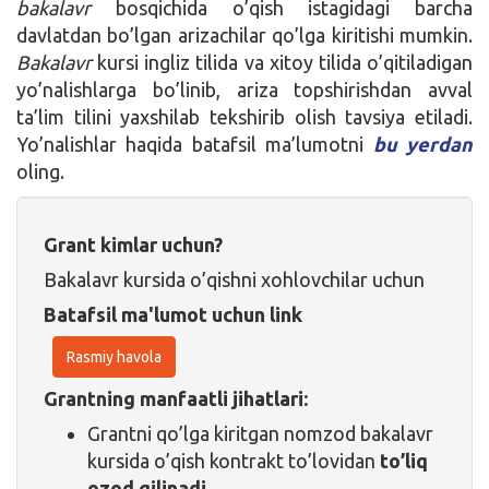
bakalavr
bosqichida o’qish istagidagi barcha
davlatdan bo’lgan arizachilar qo’lga kiritishi mumkin.
Bakalavr
kursi ingliz tilida va xitoy tilida o’qitiladigan
yo’nalishlarga bo’linib, ariza topshirishdan avval
ta’lim tilini yaxshilab tekshirib olish tavsiya etiladi.
Yo’nalishlar haqida batafsil ma’lumotni
bu yerdan
oling.
Grant kimlar uchun?
Bakalavr kursida o’qishni xohlovchilar uchun
Batafsil ma'lumot uchun link
Rasmiy havola
Grantning manfaatli jihatlari:
Grantni qo’lga kiritgan nomzod bakalavr
kursida o’qish kontrakt to’lovidan
to’liq
ozod qilinadi
.