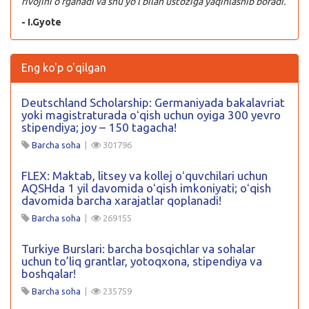
rivojini o’rganadi va shu yo’l bilan ustoziga yaqinlashib boradi.
- I.Gyote
Eng ko'p o'qilgan
Deutschland Scholarship: Germaniyada bakalavriat
yoki magistraturada oʻqish uchun oyiga 300 yevro
stipendiya; joy – 150 tagacha!
Barcha soha
|
301796
FLEX: Maktab, litsey va kollej oʻquvchilari uchun
AQSHda 1 yil davomida oʻqish imkoniyati; oʻqish
davomida barcha xarajatlar qoplanadi!
Barcha soha
|
269155
Turkiye Burslari: barcha bosqichlar va sohalar
uchun to’liq grantlar, yotoqxona, stipendiya va
boshqalar!
Barcha soha
|
235759