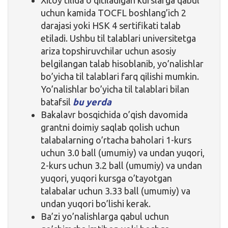
uchun kamida TOCFL boshlang’ich 2
darajasi yoki HSK 4 sertifikati talab
etiladi. Ushbu til talablari universitetga
ariza topshiruvchilar uchun asosiy
belgilangan talab hisoblanib, yo’nalishlar
bo’yicha til talablari farq qilishi mumkin.
Yo’nalishlar bo’yicha til talablari bilan
batafsil
bu yerda
Bakalavr bosqichida o’qish davomida
grantni doimiy saqlab qolish uchun
talabalarning o’rtacha baholari 1-kurs
uchun 3.0 ball (umumiy) va undan yuqori,
2-kurs uchun 3.2 ball (umumiy) va undan
yuqori, yuqori kursga o’tayotgan
talabalar uchun 3.33 ball (umumiy) va
undan yuqori bo’lishi kerak.
Ba’zi yo’nalishlarga qabul uchun