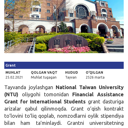
Kirish
Grant
MUHLAT
QOLGAN VAQT
HUDUD
O'QILGAN
25.02.2021
Muhlat tugagan
Tayvan
2526 marta
Tayvanda joylashgan
National Taiwan University
(NTU)
oliygohi tomonidan
Financial Assistance
Grant for International Students
grant dasturiga
arizalar qabul qilinmoqda. Grant o’qish kontrakt
to’lovini to’liq qoplab, nomzodlarni oylik stipendiya
bilan ham ta’minlaydi. Grantni universitetning