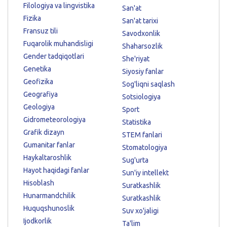
Filologiya va lingvistika
San'at
Fizika
San'at tarixi
Fransuz tili
Savodxonlik
Fuqarolik muhandisligi
Shaharsozlik
Gender tadqiqotlari
She'riyat
Genetika
Siyosiy fanlar
Geofizika
Sog'liqni saqlash
Geografiya
Sotsiologiya
Geologiya
Sport
Gidrometeorologiya
Statistika
Grafik dizayn
STEM fanlari
Gumanitar fanlar
Stomatologiya
Haykaltaroshlik
Sug'urta
Hayot haqidagi fanlar
Sun'iy intellekt
Hisoblash
Suratkashlik
Hunarmandchilik
Suratkashlik
Huquqshunoslik
Suv xo'jaligi
Ijodkorlik
Ta'lim