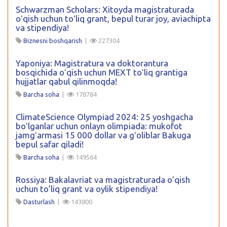
Schwarzman Scholars: Xitoyda magistraturada
oʻqish uchun toʻliq grant, bepul turar joy, aviachipta
va stipendiya!
Biznesni boshqarish
|
227304
Yaponiya: Magistratura va doktorantura
bosqichida oʻqish uchun MEXT toʻliq grantiga
hujjatlar qabul qilinmoqda!
Barcha soha
|
178784
ClimateScience Olympiad 2024: 25 yoshgacha
boʻlganlar uchun onlayn olimpiada: mukofot
jamgʻarmasi 15 000 dollar va gʻoliblar Bakuga
bepul safar qiladi!
Barcha soha
|
149564
Rossiya: Bakalavriat va magistraturada o’qish
uchun to’liq grant va oylik stipendiya!
Dasturlash
|
143800