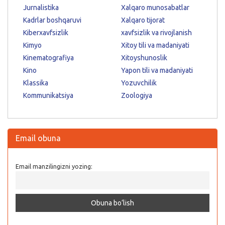
Jurnalistika
Xalqaro munosabatlar
Kadrlar boshqaruvi
Xalqaro tijorat
Kiberxavfsizlik
xavfsizlik va rivojlanish
Kimyo
Xitoy tili va madaniyati
Kinematografiya
Xitoyshunoslik
Kino
Yapon tili va madaniyati
Klassika
Yozuvchilik
Kommunikatsiya
Zoologiya
Email obuna
Email manzilingizni yozing: