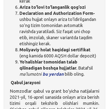
kerak
Ariza to’lovi to
’langanlik qog’ozi
Declaration and Authorization Form-
ushbu hujjat onlayn ariza to’ldirilgandan
so’ng tizim tomonidan avtomatik
ravishda yaratiladi. Siz faqat uni chop
etib, imzolab, skaner variantda taqdim
etishingiz kerak.
Moliyaviy holat haqidagi sertifikat
(eng kamida 6000 AQSH dollar depozit)
Yo’nalishlar tomonidan talab
qilinadigan boshqa hujjatlar.
Batafsil
ma’lumotni
bu yerdan
bilib oling.
Qabul jarayoni
Nomzodlar qabul va grant bo’yicha natijalarni
2021-yil, 16-aprel sanasida onlayn ariza berish
tizimi orqali tekshirib olishlari mumkin.