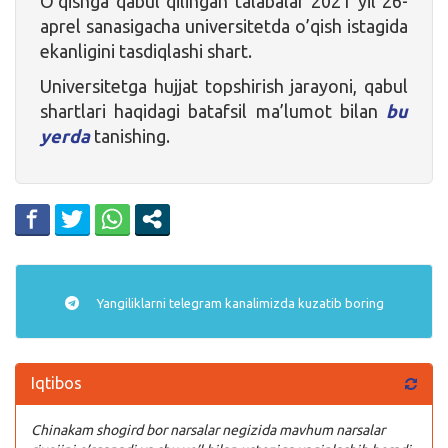
O’qishga qabul qilingan talabalar 2021 yil 26-
aprel sanasigacha universitetda o’qish istagida
ekanligini tasdiqlashi shart.
Universitetga hujjat topshirish jarayoni, qabul
shartlari haqidagi batafsil ma’lumot bilan
bu
yerda
tanishing.
Yangiliklarni
telegram
kanalimizda kuzatib boring
Iqtibos
Chinakam shogird bor narsalar negizida mavhum narsalar