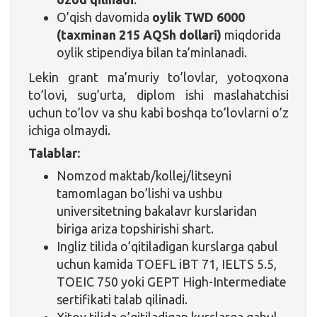
O’qish davomida
oylik TWD 6000
(taxminan 215 AQSh dollari)
miqdorida
oylik stipendiya bilan ta’minlanadi.
Lekin grant ma’muriy to’lovlar, yotoqxona
to’lovi, sug’urta, diplom ishi maslahatchisi
uchun to’lov va shu kabi boshqa to’lovlarni o’z
ichiga olmaydi.
Talablar:
Nomzod maktab/kollej/litseyni
tamomlagan bo’lishi va ushbu
universitetning bakalavr kurslaridan
biriga ariza topshirishi shart.
Ingliz tilida o’qitiladigan kurslarga qabul
uchun kamida TOEFL iBT 71, IELTS 5.5,
TOEIC 750 yoki GEPT High-Intermediate
sertifikati talab qilinadi.
Xitoy tilida o’qitiladigan kurslarga qabul