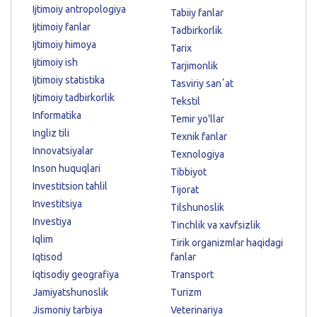
Ijtimoiy antropologiya
Tabiiy fanlar
Ijtimoiy fanlar
Tadbirkorlik
Ijtimoiy himoya
Tarix
Ijtimoiy ish
Tarjimonlik
Ijtimoiy statistika
Tasviriy sanʼat
Ijtimoiy tadbirkorlik
Tekstil
Informatika
Temir yo'llar
Ingliz tili
Texnik fanlar
Innovatsiyalar
Texnologiya
Inson huquqlari
Tibbiyot
Investitsion tahlil
Tijorat
Investitsiya
Tilshunoslik
Investiya
Tinchlik va xavfsizlik
Iqlim
Tirik organizmlar haqidagi
Iqtisod
fanlar
Iqtisodiy geografiya
Transport
Jamiyatshunoslik
Turizm
Jismoniy tarbiya
Veterinariya