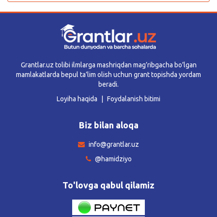
Grantlar.uz tolibi ilmlarga mashriqdan mag’ribgacha bo’lgan
mamlakatlarda bepul ta’lim olish uchun grant topishda yordam
beradi.
Loyiha haqida
Foydalanish bitimi
Biz bilan aloqa
info@grantlar.uz
@hamidziyo
To'lovga qabul qilamiz