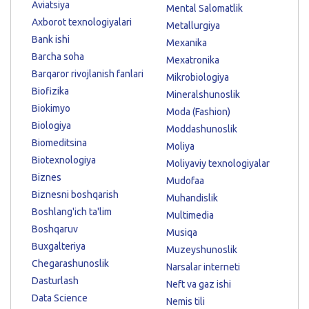
Aviatsiya
Mental Salomatlik
Axborot texnologiyalari
Metallurgiya
Bank ishi
Mexanika
Barcha soha
Mexatronika
Barqaror rivojlanish fanlari
Mikrobiologiya
Biofizika
Mineralshunoslik
Biokimyo
Moda (Fashion)
Biologiya
Moddashunoslik
Biomeditsina
Moliya
Biotexnologiya
Moliyaviy texnologiyalar
Biznes
Mudofaa
Biznesni boshqarish
Muhandislik
Boshlang'ich ta'lim
Multimedia
Boshqaruv
Musiqa
Buxgalteriya
Muzeyshunoslik
Chegarashunoslik
Narsalar interneti
Dasturlash
Neft va gaz ishi
Data Science
Nemis tili