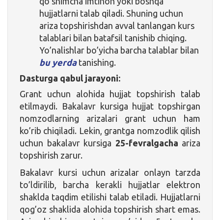
qo’shimcha imtihon yoki boshqa
hujjatlarni talab qiladi. Shuning uchun
ariza topshirishdan avval tanlangan kurs
talablari bilan batafsil tanishib chiqing.
Yo’nalishlar bo’yicha barcha talablar bilan
bu yerda
tanishing.
Dasturga qabul jarayoni:
Grant uchun alohida hujjat topshirish talab
etilmaydi. Bakalavr kursiga hujjat topshirgan
nomzodlarning arizalari grant uchun ham
ko’rib chiqiladi. Lekin, grantga nomzodlik qilish
uchun bakalavr kursiga
25-fevralgacha
ariza
topshirish zarur.
Bakalavr kursi uchun arizalar onlayn tarzda
to’ldirilib, barcha kerakli hujjatlar elektron
shaklda taqdim etilishi talab etiladi. Hujjatlarni
qog’oz shaklida alohida topshirish shart emas.