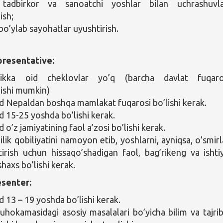
 tadbirkor va sanoatchi yoshlar bilan uchrashuvl
ish;
bo’ylab sayohatlar uyushtirish.
resentative:
likka oid cheklovlar yo’q (barcha davlat fuqaro
ishi mumkin)
Nepaldan boshqa mamlakat fuqarosi bo’lishi kerak.
15-25 yoshda bo’lishi kerak.
o’z jamiyatining faol a’zosi bo’lishi kerak.
lik qobiliyatini namoyon etib, yoshlarni, ayniqsa, o’smirl
ntirish uchun hissaqo’shadigan faol, bag’rikeng va ishti
haxs bo’lishi kerak.
senter:
13 – 19 yoshda bo’lishi kerak.
hokamasidagi asosiy masalalari bo’yicha bilim va tajri