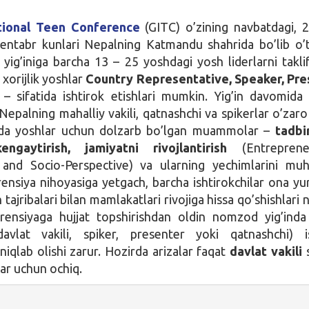
ational Teen Conference
(GITC) o’zining navbatdagi, 2
sentabr kunlari Nepalning Katmandu shahrida bo’lib o’
 yig’iniga barcha 13 – 25 yoshdagi yosh liderlarni taklif
xorijlik yoshlar
Country Representative, Speaker, Pre
– sifatida ishtirok etishlari mumkin. Yig’in davomida
, Nepalning mahalliy vakili, qatnashchi va spikerlar o’zaro
rda yoshlar uchun dolzarb bo’lgan muammolar –
tadbir
engaytirish, jamiyatni rivojlantirish
(Entreprene
nd Socio-Perspective) va ularning yechimlarini mu
rensiya nihoyasiga yetgach, barcha ishtirokchilar ona yur
n tajribalari bilan mamlakatlari rivojiga hissa qo’shishlari
erensiyaga hujjat topshirishdan oldin nomzod yig’ind
avlat vakili, spiker, presenter yoki qatnashchi) i
niqlab olishi zarur. Hozirda arizalar faqat
davlat vakili
s
lar uchun ochiq.