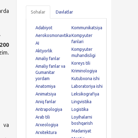
arda
Sohalar
Davlatlar
Adabiyot
Kommunikatsiya
.
Aerokosmonavtika
Kompyuter
fanlari
AI
200
Kompyuter
Aktyorlik
im.
muhandisligi
Amaliy fanlar
Koreys tili
Amaliy fanlar va
Kriminologiya
Gumanitar
yordam
Kutubxona ishi
Anatomiya
Laboratoriya ishi
Animatsiya
Leksikografiya
Aniq fanlar
Lingvistika
Antrapologiya
Logistika
Arab tili
Loyihalarni
boshqarish
a va
Arxeologiya
Madaniyat
Arxitektura