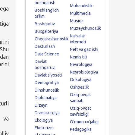
boshqarish
Muhandislik
 ega
Boshlang'ich
Multimedia
ta'lim
Musiqa
tiga
Boshqaruv
Muzeyshunoslik
Buxgalteriya
Narsalar
Chegarashunoslik
rini
interneti
Dasturlash
 Shu
Neft va gaz ishi
Data Science
sdan
Nemis tili
Davlat
rini
Nevrologiya
boshqaruvi
Neyrobiologiya
Davlat siyosati
Onkologiya
Demografiya
Oshpazlik
Dinshunoslik
Oziq-ovqat
Diplomatiya
sanoati
urli
Dizayn
Oziq-ovqat
Dramaturgiya
xavfsizligi
l va
Ekologiya
Oʻrmon xoʻjaligi
Ekoturizm
Pedagogika
lliy