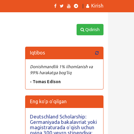
Kirish
|
Qidirish
Iqtibos
Donishmandlik 1% ilhomlanish va
99% harakatga bog’liq
- Tomas Edison
Eng ko'p o'qilgan
Deutschland Scholarship:
Germaniyada bakalavriat yoki
magistraturada oʻqish uchun
oyiga 300 yevro stipendiya;