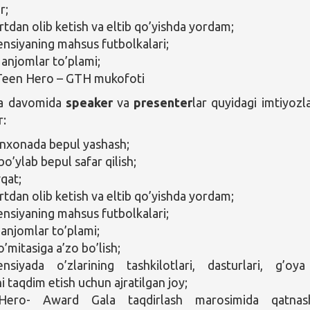
r;
tdan olib ketish va eltib qo’yishda yordam;
nsiyaning mahsus futbolkalari;
anjomlar to’plami;
Teen Hero – GTH mukofoti
ya davomida
speaker
va
presenter
lar quyidagi imtiyozl
r:
xonada bepul yashash;
o’ylab bepul safar qilish;
qat;
tdan olib ketish va eltib qo’yishda yordam;
nsiyaning mahsus futbolkalari;
anjomlar to’plami;
’mitasiga a’zo bo’lish;
nsiyada o’zlarining tashkilotlari, dasturlari, g’oy
ni taqdim etish uchun ajratilgan joy;
ero- Award Gala taqdirlash marosimida qatnash