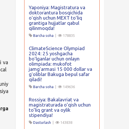
Yaponiya: Magistratura va
doktorantura bosqichida
oʻqish uchun MEXT toʻliq
grantiga hujjatlar qabul
qilinmoqda!
Barcha soha
|
178835
ClimateScience Olympiad
2024: 25 yoshgacha
boʻlganlar uchun onlayn
i va
olimpiada: mukofot
jamgʻarmasi 15 000 dollar va
cal
gʻoliblar Bakuga bepul safar
qiladi!
uniy
Barcha soha
|
149636
siya
Rossiya: Bakalavriat va
magistraturada o’qish uchun
arga
to’liq grant va oylik
stipendiya!
Dasturlash
|
143838