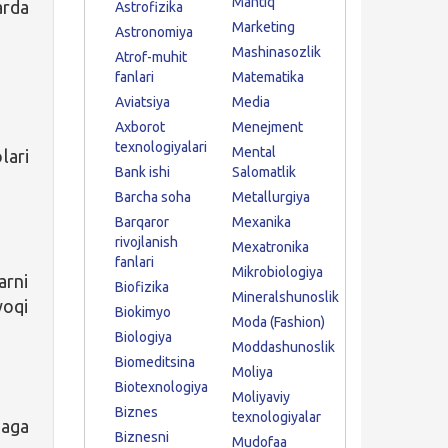
Mantiq
arda
Astrofizika
Marketing
Astronomiya
Mashinasozlik
Atrof-muhit
fanlari
Matematika
Aviatsiya
Media
Axborot
Menejment
texnologiyalari
Mental
lari
Bank ishi
Salomatlik
Barcha soha
Metallurgiya
Barqaror
Mexanika
rivojlanish
Mexatronika
fanlari
Mikrobiologiya
arni
Biofizika
Mineralshunoslik
yoqi
Biokimyo
Moda (Fashion)
Biologiya
Moddashunoslik
Biomeditsina
Moliya
Biotexnologiya
Moliyaviy
Biznes
texnologiyalar
baga
Biznesni
Mudofaa