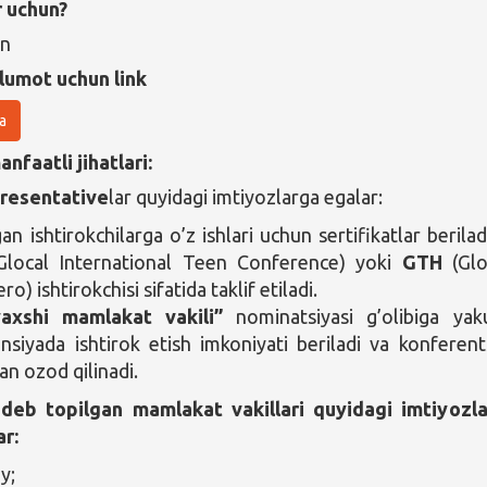
r uchun?
un
lumot uchun link
a
nfaatli jihatlari:
resentative
lar quyidagi imtiyozlarga egalar:
n ishtirokchilarga o’z ishlari uchun sertifikatlar berilad
local International Teen Conference) yoki
GTH
(Glo
o) ishtirokchisi sifatida taklif etiladi.
axshi mamlakat vakili”
nominatsiyasi g’olibiga yak
nsiyada ishtirok etish imkoniyati beriladi va konferent
an ozod qilinadi.
deb topilgan mamlakat vakillari quyidagi imtiyozl
ar:
y;