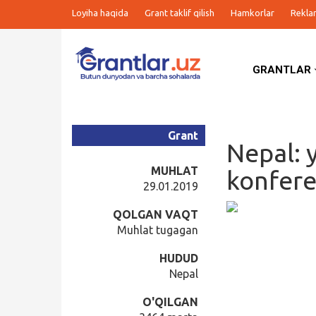
Loyiha haqida
Grant taklif qilish
Hamkorlar
Rekla
GRANTLAR
Grantlar
Tanlovlar
Grant
Nepal: 
Ishlar
MUHLAT
konfere
29.01.2019
Kurslar
QOLGAN VAQT
Muhlat tugagan
Blog
HUDUD
Nepal
Yana
O'QILGAN