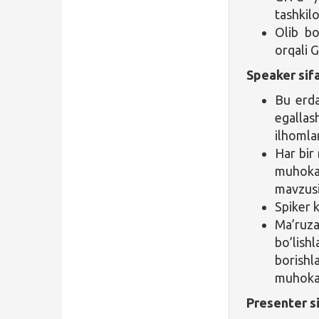
tashkilo
Olib bo
orqali 
Speaker sifa
Bu erda
egalla
ilhomlan
Har bir 
muhoka
mavzusi 
Spiker 
Ma’ruza
bo’lish
borish
muhokam
Presenter si