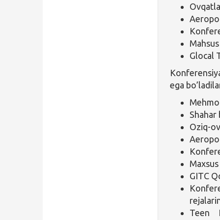
Ovqatla
Aeropor
Konfere
Mahsus 
Glocal 
Konferensi
ega bo’ladila
Mehmon
Shahar b
Oziq-ov
Aeropor
Konfere
Maxsus 
GITC Qo
Konfere
rejalari
Teen H