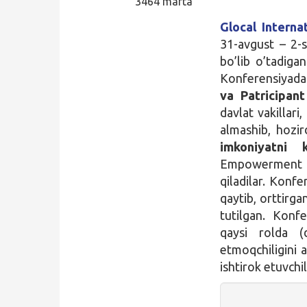
3464 marta
Glocal Intern
Qidirish
31-avgust – 2-
Kirish
bo’lib o’tadigan
Konferensiyada 
va Patricipant
davlat vakillari
almashib, hozi
imkoniyatni k
Empowerment a
qiladilar. Konfe
qaytib, orttirga
tutilgan. Konf
qaysi rolda (d
etmoqchiligini a
ishtirok etuvchi