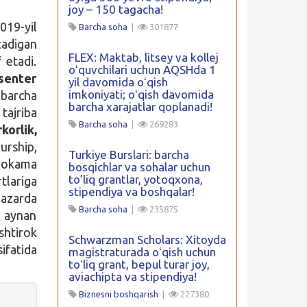
joy – 150 tagacha!
019-yil
Barcha soha
|
301877
tadigan
FLEX: Maktab, litsey va kollej
 etadi.
oʻquvchilari uchun AQSHda 1
senter
yil davomida oʻqish
imkoniyati; oʻqish davomida
 barcha
barcha xarajatlar qoplanadi!
 tajriba
Barcha soha
|
269283
korlik,
urship,
Turkiye Burslari: barcha
hokama
bosqichlar va sohalar uchun
to’liq grantlar, yotoqxona,
tlariga
stipendiya va boshqalar!
 nazarda
Barcha soha
|
235875
a aynan
shtirok
Schwarzman Scholars: Xitoyda
ifatida
magistraturada oʻqish uchun
toʻliq grant, bepul turar joy,
aviachipta va stipendiya!
Biznesni boshqarish
|
227380