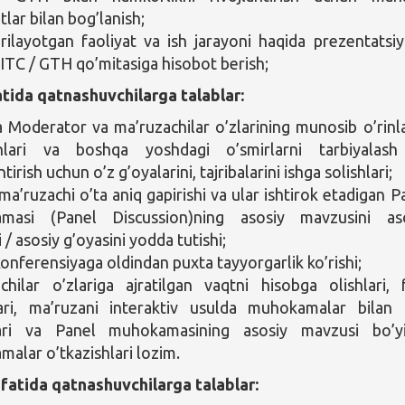
tlar bilan bog’lanish;
rilayotgan faoliyat va ish jarayoni haqida prezentatsiy
GITC / GTH qo’mitasiga hisobot berish;
tida qatnashuvchilarga talablar:
 Moderator va ma’ruzachilar o’zlarining munosib o’rinla
shlari va boshqa yoshdagi o’smirlarni tarbiyalas
tirish uchun o’z g’oyalarini, tajribalarini ishga solishlari;
ma’ruzachi o’ta aniq gapirishi va ular ishtirok etadigan P
masi (Panel Discussion)ning asosiy mavzusini as
/ asosiy g’oyasini yodda tutishi;
konferensiyaga oldindan puxta tayyorgarlik ko’rishi;
chilar o’zlariga ajratilgan vaqtni hisobga olishlari, 
lari, ma’ruzani interaktiv usulda muhokamalar bilan 
lari va Panel muhokamasining asosiy mavzusi bo’y
alar o’tkazishlari lozim.
fatida qatnashuvchilarga talablar: