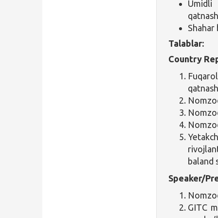
Umidli
qatnash
Shahar 
Talablar:
Country Rep
Fuqaro
qatnash
Nomzod 
Nomzod 
Nomzod 
Yetakchi
rivojla
baland s
Speaker/Pre
Nomzod 
GITC mu