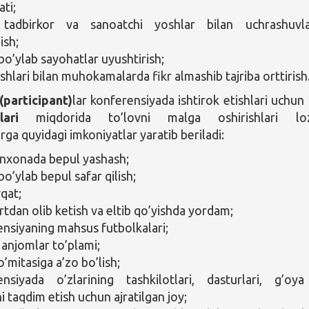
ati;
 tadbirkor va sanoatchi yoshlar bilan uchrashuvl
ish;
bo’ylab sayohatlar uyushtirish;
hlari bilan muhokamalarda fikr almashib tajriba orttirish
(participant)
lar konferensiyada ishtirok etishlari uchun
ari
miqdorida to’lovni malga oshirishlari loz
ga quyidagi imkoniyatlar yaratib beriladi:
xonada bepul yashash;
o’ylab bepul safar qilish;
qat;
tdan olib ketish va eltib qo’yishda yordam;
nsiyaning mahsus futbolkalari;
anjomlar to’plami;
’mitasiga a’zo bo’lish;
nsiyada o’zlarining tashkilotlari, dasturlari, g’oy
ni taqdim etish uchun ajratilgan joy;