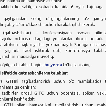
lishi hamda uni namoyish eta olishi;
haklida ko’rsatilgan sohada kamida 6 oylik tajribaga
a qaytganidan so’ng o’rganganlarining o’z jamiya
r ijobiy ta’sir o’tkazishi uchun harakat qilishi kerak.
(qatnashchilar) – konferensiyada asosan bilimla
 tajriba orttirish istagidagi yoshlardan iborat bo’ladi.
rga alohida majburiyatlar yukmanmaydi. Shunga qarama
ar yig’inda faol ishtirok etib, konferensiya talabla
bajarishlari maqsadga muvofiq.
’yilgan talablar haqida
bu yerda
to’liq tanishing.
i sifatida qatnashchilarga talablar:
a GTHni rag’batlantirish uchun o’z mamlakatida t
rni amalga oshirish;
 tadbirlar orqali GITC uchun potentsial spiker, vaki
chilarni kashf etish;
 GTH bilan hamkorlikni rivojlantirish uchun maha