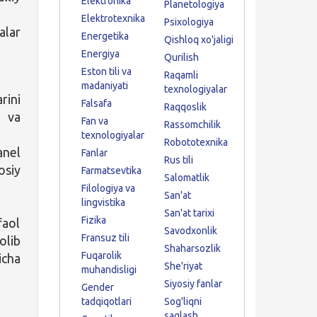
Elektronika
Planetologiya
Elektrotexnika
Psixologiya
alar
Energetika
Qishloq xo'jaligi
Energiya
Qurilish
Eston tili va
Raqamli
madaniyati
texnologiyalar
rini
Falsafa
Raqqoslik
h va
Fan va
Rassomchilik
texnologiyalar
Robototexnika
anel
Fanlar
Rus tili
osiy
Farmatsevtika
Salomatlik
Filologiya va
San'at
lingvistika
San'at tarixi
Fizika
faol
Savodxonlik
Fransuz tili
olib
Shaharsozlik
Fuqarolik
icha
She'riyat
muhandisligi
Siyosiy fanlar
Gender
tadqiqotlari
Sog'liqni
saqlash