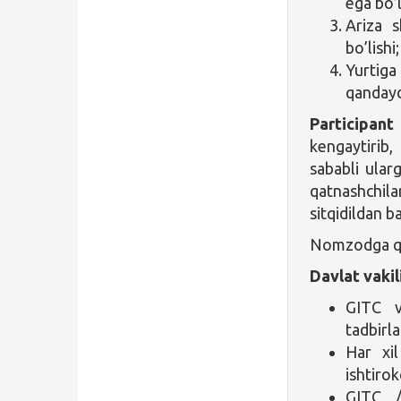
ega bo’
Ariza s
bo’lishi;
Yurtig
qandaydi
Participant
kengaytirib,
sababli ula
qatnashchil
sitqidildan 
Nomzodga qo
Davlat vakil
GITC v
tadbirla
Har xil
ishtirok
GITC /