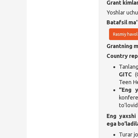
Grant kimla
Yoshlar uch
Batafsil ma'
Rasmiy havol
Grantning ma
Country rep
Tanlanga
GITC
(G
Teen Her
“Eng y
konfere
to’lovid
Eng yaxshi 
ega bo’ladil
Turar jo