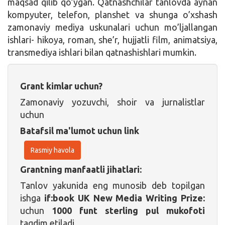
maqsad qilib qo’ygan. Qatnashchilar tanlovda aynan
kompyuter, telefon, planshet va shunga o’xshash
zamonaviy mediya uskunalari uchun mo’ljallangan
ishlari- hikoya, roman, she’r, hujjatli film, animatsiya,
transmediya ishlari bilan qatnashishlari mumkin.
Grant kimlar uchun?
Zamonaviy yozuvchi, shoir va jurnalistlar
uchun
Batafsil ma'lumot uchun link
Rasmiy havola
Grantning manfaatli jihatlari:
Tanlov yakunida eng munosib deb topilgan
ishga
if:book UK New Media Writing Prize:
uchun
1000 funt sterling pul mukofoti
taqdim etiladi.