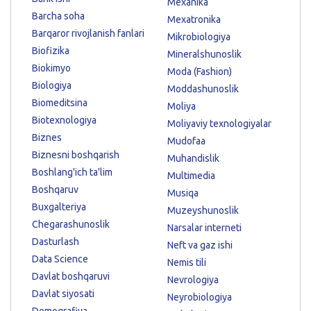
Mexanika
Barcha soha
Mexatronika
Barqaror rivojlanish fanlari
Mikrobiologiya
Biofizika
Mineralshunoslik
Biokimyo
Moda (Fashion)
Biologiya
Moddashunoslik
Biomeditsina
Moliya
Biotexnologiya
Moliyaviy texnologiyalar
Biznes
Mudofaa
Biznesni boshqarish
Muhandislik
Boshlang'ich ta'lim
Multimedia
Boshqaruv
Musiqa
Buxgalteriya
Muzeyshunoslik
Chegarashunoslik
Narsalar interneti
Dasturlash
Neft va gaz ishi
Data Science
Nemis tili
Davlat boshqaruvi
Nevrologiya
Davlat siyosati
Neyrobiologiya
Demografiya