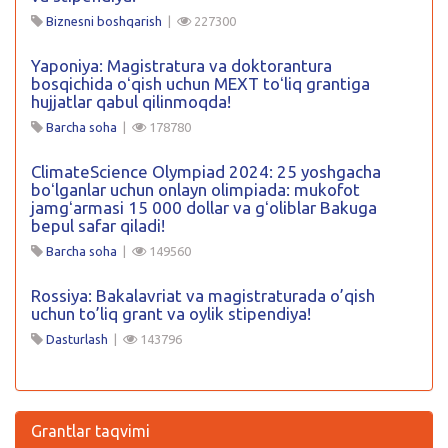
Biznesni boshqarish
|
227300
Yaponiya: Magistratura va doktorantura
bosqichida oʻqish uchun MEXT toʻliq grantiga
hujjatlar qabul qilinmoqda!
Barcha soha
|
178780
ClimateScience Olympiad 2024: 25 yoshgacha
boʻlganlar uchun onlayn olimpiada: mukofot
jamgʻarmasi 15 000 dollar va gʻoliblar Bakuga
bepul safar qiladi!
Barcha soha
|
149560
Rossiya: Bakalavriat va magistraturada o’qish
uchun to’liq grant va oylik stipendiya!
Dasturlash
|
143796
Grantlar taqvimi