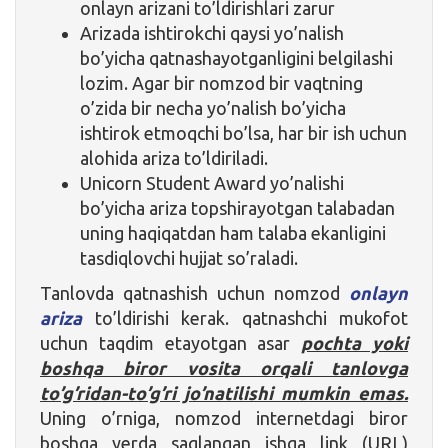
onlayn arizani to’ldirishlari zarur
Arizada ishtirokchi qaysi yo’nalish
bo’yicha qatnashayotganligini belgilashi
lozim. Agar bir nomzod bir vaqtning
o’zida bir necha yo’nalish bo’yicha
ishtirok etmoqchi bo’lsa, har bir ish uchun
alohida ariza to’ldiriladi.
Unicorn Student Award yo’nalishi
bo’yicha ariza topshirayotgan talabadan
uning haqiqatdan ham talaba ekanligini
tasdiqlovchi hujjat so’raladi.
Tanlovda qatnashish uchun nomzod
onlayn
ariza
to’ldirishi kerak. qatnashchi mukofot
uchun taqdim etayotgan asar
pochta yoki
boshqa biror vosita orqali tanlovga
to’g’ridan-to’g’ri jo’natilishi mumkin emas.
Uning o’rniga, nomzod internetdagi biror
boshqa yerda saqlangan ishga link (URL)