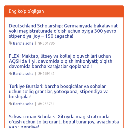
Eng ko'p o'qilgan
Deutschland Scholarship: Germaniyada bakalavriat
yoki magistraturada oʻqish uchun oyiga 300 yevro
stipendiya; joy – 150 tagacha!
Barcha soha
|
301786
FLEX: Maktab, litsey va kollej oʻquvchilari uchun
AQSHda 1 yil davomida oʻqish imkoniyati; oʻqish
davomida barcha xarajatlar qoplanadi!
Barcha soha
|
269142
Turkiye Burslari: barcha bosqichlar va sohalar
uchun to’liq grantlar, yotoqxona, stipendiya va
boshqalar!
Barcha soha
|
235751
Schwarzman Scholars: Xitoyda magistraturada
oʻqish uchun toʻliq grant, bepul turar joy, aviachipta
va stipendiya!