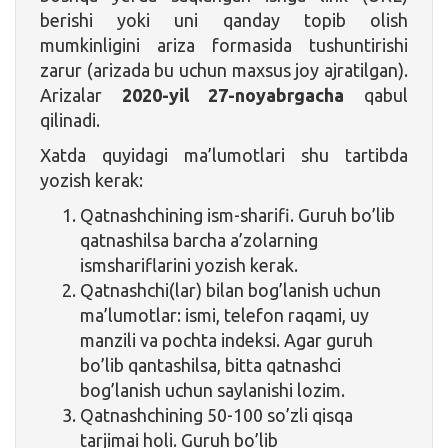
berishi yoki uni qanday topib olish
mumkinligini ariza formasida tushuntirishi
zarur (arizada bu uchun maxsus joy ajratilgan).
Arizalar
2020-yil 27-noyabrgacha
qabul
qilinadi.
Xatda quyidagi ma’lumotlari shu tartibda
yozish kerak:
Qatnashchining ism-sharifi. Guruh bo’lib
qatnashilsa barcha a’zolarning
ismshariflarini yozish kerak.
Qatnashchi(lar) bilan bog’lanish uchun
ma’lumotlar: ismi, telefon raqami, uy
manzili va pochta indeksi. Agar guruh
bo’lib qantashilsa, bitta qatnashci
bog’lanish uchun saylanishi lozim.
Qatnashchining 50-100 so’zli qisqa
tarjimai holi. Guruh bo’lib