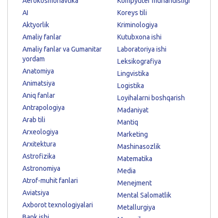
Aerokosmonavtika
Kompyuter muhandisligi
AI
Koreys tili
Aktyorlik
Kriminologiya
Amaliy fanlar
Kutubxona ishi
Amaliy fanlar va Gumanitar
Laboratoriya ishi
yordam
Leksikografiya
Anatomiya
Lingvistika
Animatsiya
Logistika
Aniq fanlar
Loyihalarni boshqarish
Antrapologiya
Madaniyat
Arab tili
Mantiq
Arxeologiya
Marketing
Arxitektura
Mashinasozlik
Astrofizika
Matematika
Astronomiya
Media
Atrof-muhit fanlari
Menejment
Aviatsiya
Mental Salomatlik
Axborot texnologiyalari
Metallurgiya
Bank ishi