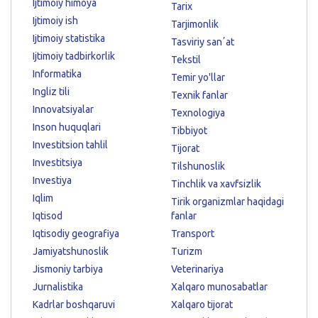
Ijtimoiy himoya
Tarix
Ijtimoiy ish
Tarjimonlik
Ijtimoiy statistika
Tasviriy sanʼat
Ijtimoiy tadbirkorlik
Tekstil
Informatika
Temir yo'llar
Ingliz tili
Texnik fanlar
Innovatsiyalar
Texnologiya
Inson huquqlari
Tibbiyot
Investitsion tahlil
Tijorat
Investitsiya
Tilshunoslik
Investiya
Tinchlik va xavfsizlik
Iqlim
Tirik organizmlar haqidagi
Iqtisod
fanlar
Iqtisodiy geografiya
Transport
Jamiyatshunoslik
Turizm
Jismoniy tarbiya
Veterinariya
Jurnalistika
Xalqaro munosabatlar
Kadrlar boshqaruvi
Xalqaro tijorat