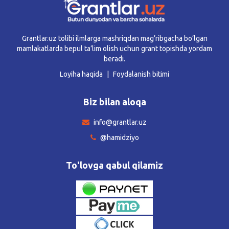
Grantlar.uz tolibi ilmlarga mashriqdan mag’ribgacha bo’lgan
mamlakatlarda bepul ta’lim olish uchun grant topishda yordam
beradi.
Loyiha haqida
Foydalanish bitimi
Biz bilan aloqa
info@grantlar.uz
@hamidziyo
To'lovga qabul qilamiz