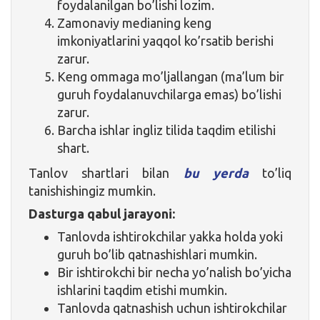
foydalanilgan bo’lishi lozim.
Zamonaviy medianing keng
imkoniyatlarini yaqqol ko’rsatib berishi
zarur.
Keng ommaga mo’ljallangan (ma’lum bir
guruh foydalanuvchilarga emas) bo’lishi
zarur.
Barcha ishlar ingliz tilida taqdim etilishi
shart.
Tanlov shartlari bilan
bu yerda
to’liq
tanishishingiz mumkin.
Dasturga qabul jarayoni:
Tanlovda ishtirokchilar yakka holda yoki
guruh bo’lib qatnashishlari mumkin.
Bir ishtirokchi bir necha yo’nalish bo’yicha
ishlarini taqdim etishi mumkin.
Tanlovda qatnashish uchun ishtirokchilar