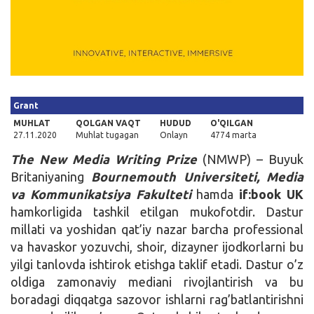
Kirish
Grant
MUHLAT
QOLGAN VAQT
HUDUD
O'QILGAN
27.11.2020
Muhlat tugagan
Onlayn
4774 marta
The New Media Writing Prize
(NMWP) – Buyuk
Britaniyaning
Bournemouth Universiteti, Media
va Kommunikatsiya Fakulteti
hamda
if:book UK
hamkorligida tashkil etilgan mukofotdir. Dastur
millati va yoshidan qat’iy nazar barcha professional
va havaskor yozuvchi, shoir, dizayner ijodkorlarni bu
yilgi tanlovda ishtirok etishga taklif etadi. Dastur o’z
oldiga zamonaviy mediani rivojlantirish va bu
boradagi diqqatga sazovor ishlarni rag’batlantirishni