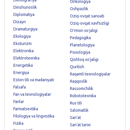
Onkologiya
Dinshunoslik
Oshpazlik
Diplomatiya
Oziq-ovqat sanoati
Dizayn
Oziq-ovqat xavfsizligi
Dramaturgiya
Oʻrmon xoʻjaligi
Ekologiya
Pedagogika
Ekoturizm
Planetologiya
Elektronika
Psixologiya
Elektrotexnika
Qishloq xo'jaligi
Energetika
Qurilish
Energiya
Raqamli texnologiyalar
Eston tili va madaniyati
Raqqoslik
Falsafa
Rassomchilik
Fan va texnologiyalar
Robototexnika
Fanlar
Rus tili
Farmatsevtika
Salomatlik
Filologiya va lingvistika
San'at
Fizika
San'at tarixi