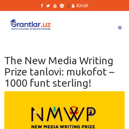
Kirish
|
Grantlar
Tanlovlar
The New Media Writing
Ishlar
Prize tanlovi: mukofot –
Kurslar
1000 funt sterling!
Blog
Yana
Qidirish