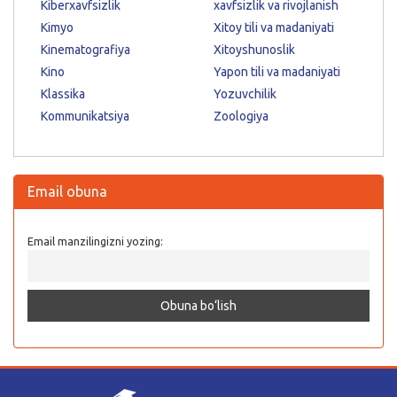
Kiberxavfsizlik
xavfsizlik va rivojlanish
Kimyo
Xitoy tili va madaniyati
Kinematografiya
Xitoyshunoslik
Kino
Yapon tili va madaniyati
Klassika
Yozuvchilik
Kommunikatsiya
Zoologiya
Email obuna
Email manzilingizni yozing: