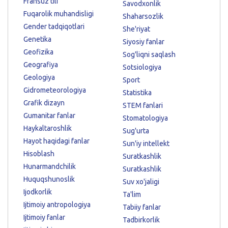
Fransuz tili
Savodxonlik
Fuqarolik muhandisligi
Shaharsozlik
Gender tadqiqotlari
She'riyat
Genetika
Siyosiy fanlar
Geofizika
Sog'liqni saqlash
Geografiya
Sotsiologiya
Geologiya
Sport
Gidrometeorologiya
Statistika
Grafik dizayn
STEM fanlari
Gumanitar fanlar
Stomatologiya
Haykaltaroshlik
Sug'urta
Hayot haqidagi fanlar
Sun'iy intellekt
Hisoblash
Suratkashlik
Hunarmandchilik
Suratkashlik
Huquqshunoslik
Suv xo'jaligi
Ijodkorlik
Ta'lim
Ijtimoiy antropologiya
Tabiiy fanlar
Ijtimoiy fanlar
Tadbirkorlik