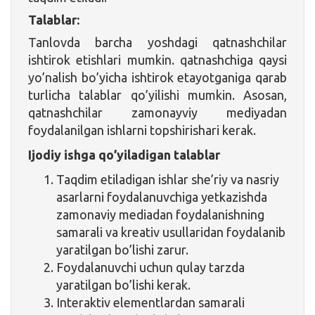
Talablar:
Tanlovda barcha yoshdagi qatnashchilar
ishtirok etishlari mumkin. qatnashchiga qaysi
yo’nalish bo’yicha ishtirok etayotganiga qarab
turlicha talablar qo’yilishi mumkin. Asosan,
qatnashchilar zamonayviy mediyadan
foydalanilgan ishlarni topshirishari kerak.
Ijodiy ishga qo’yiladigan talablar
Taqdim etiladigan ishlar she’riy va nasriy
asarlarni foydalanuvchiga yetkazishda
zamonaviy mediadan foydalanishning
samarali va kreativ usullaridan foydalanib
yaratilgan bo’lishi zarur.
Foydalanuvchi uchun qulay tarzda
yaratilgan bo’lishi kerak.
Interaktiv elementlardan samarali