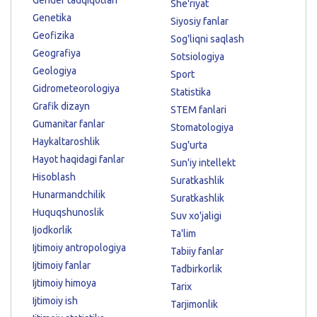
She'riyat
Genetika
Siyosiy fanlar
Geofizika
Sog'liqni saqlash
Geografiya
Sotsiologiya
Geologiya
Sport
Gidrometeorologiya
Statistika
Grafik dizayn
STEM fanlari
Gumanitar fanlar
Stomatologiya
Haykaltaroshlik
Sug'urta
Hayot haqidagi fanlar
Sun'iy intellekt
Hisoblash
Suratkashlik
Hunarmandchilik
Suratkashlik
Huquqshunoslik
Suv xo'jaligi
Ijodkorlik
Ta'lim
Ijtimoiy antropologiya
Tabiiy fanlar
Ijtimoiy fanlar
Tadbirkorlik
Ijtimoiy himoya
Tarix
Ijtimoiy ish
Tarjimonlik