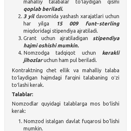
mahalliy talabalar toʻlaydigan qismi
qoplab beriladi.
3 yil
davomida yashash xarajatlari uchun
har yilga
15 009 funt
–
sterling
miqdoridagi stipendiya ajratiladi.
Grant uchun ajratiladigan
stipendiya
hajmi oshishi mumkin.
Nomzodga tadqiqot uchun
kerakli
jihozlar
uchun ham pul beriladi.
Kontraktning chet ellik va mahalliy talaba
toʻlaydigan hajmdagi farqini talabaning oʻzi
toʻlashi kerak.
Talablar:
Nomzodlar quyidagi talablarga mos boʻlishi
kerak:
Nomzod istalgan davlat fuqarosi bo‘lishi
mumkin.