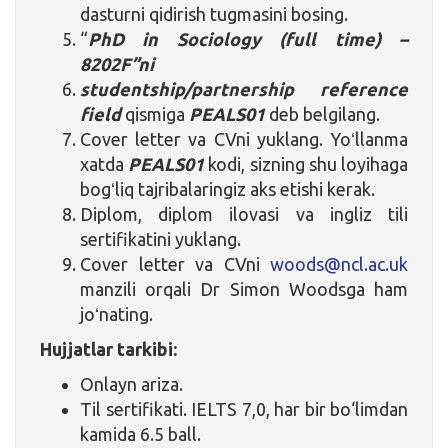
dasturni qidirish tugmasini bosing.
“
PhD in Sociology (full time) –
8202F”ni
studentship/partnership reference
field
qismiga
PEALS01
deb belgilang.
Cover letter va CVni yuklang. Yoʻllanma
xatda
PEALS01
kodi, sizning shu loyihaga
bogʻliq tajribalaringiz aks etishi kerak.
Diplom, diplom ilovasi va ingliz tili
sertifikatini yuklang.
Cover letter va CVni
woods@ncl.ac.uk
manzili orqali Dr Simon Woodsga ham
joʻnating.
Hujjatlar tarkibi:
Onlayn ariza.
Til sertifikati. IELTS 7,0, har bir bo‘limdan
kamida 6.5 ball.