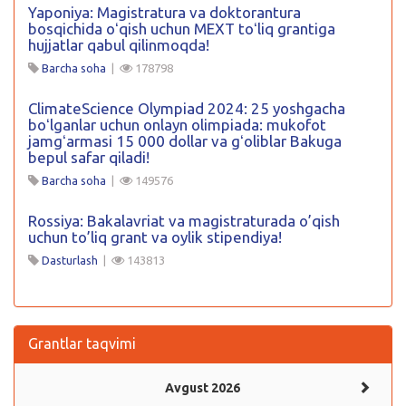
Yaponiya: Magistratura va doktorantura
bosqichida oʻqish uchun MEXT toʻliq grantiga
hujjatlar qabul qilinmoqda!
Barcha soha
|
178798
ClimateScience Olympiad 2024: 25 yoshgacha
boʻlganlar uchun onlayn olimpiada: mukofot
jamgʻarmasi 15 000 dollar va gʻoliblar Bakuga
bepul safar qiladi!
Barcha soha
|
149576
Rossiya: Bakalavriat va magistraturada o’qish
uchun to’liq grant va oylik stipendiya!
Dasturlash
|
143813
Grantlar taqvimi
Avgust 2026