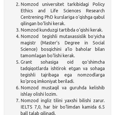
Nomzod universitet tarkibidagi Policy
Ethics and Life Sciences Research
Centrening PhD kurslariga o‘qishga qabul
qilingan bo‘lishi kerak.
Nomzod kunduzgi tartibda o‘qishi kerak.
Nomzod tegishli mutaxassislik boʻyicha
magistr (Master’s Degree in Social
Science) bosqichini a’lo baholar bilan
tamomlagan bo‘lishi kerak.
Grant sohasiga oid qo‘shimcha
tadqiqotlarda ishtirok etgan va sohaga
tegishli tajribaga ega nomzodlarga
ko‘proq imkoniyat beriladi.
Nomzod mustaqil va guruhda kelishib
ishlay olishi lozim.
Nomzod ingliz tilini yaxshi bilishi zarur.
IELTS 7,0, har bir bo‘limdan kamida 6.5
ball talab qilinadi.