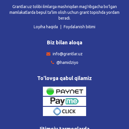
Grantlar.uz tolibi ilmlarga mashriqdan mag’ribgacha bo’lgan
mamlakatlarda bepul ta’lim olish uchun grant topishda yordam
beradi.
Loyiha haqida
Foydalanish bitimi
Biz bilan aloqa
info@grantlar.uz
@hamidziyo
To'lovga qabul qilamiz
Ijtimoiy tarmoqlarda