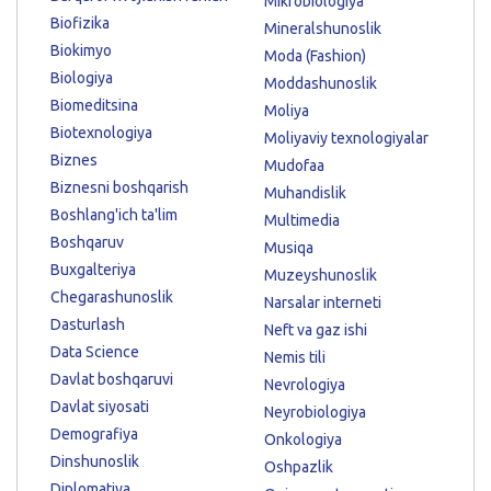
Mikrobiologiya
Biofizika
Mineralshunoslik
Biokimyo
Moda (Fashion)
Biologiya
Moddashunoslik
Biomeditsina
Moliya
Biotexnologiya
Moliyaviy texnologiyalar
Biznes
Mudofaa
Biznesni boshqarish
Muhandislik
Boshlang'ich ta'lim
Multimedia
Boshqaruv
Musiqa
Buxgalteriya
Muzeyshunoslik
Chegarashunoslik
Narsalar interneti
Dasturlash
Neft va gaz ishi
Data Science
Nemis tili
Davlat boshqaruvi
Nevrologiya
Davlat siyosati
Neyrobiologiya
Demografiya
Onkologiya
Dinshunoslik
Oshpazlik
Diplomatiya