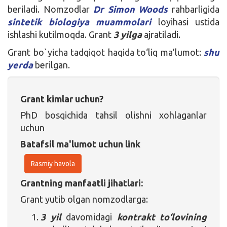
beriladi. Nomzodlar
Dr Simon Woods
rahbarligida
sintetik biologiya muammolari
loyihasi ustida
ishlashi kutilmoqda. Grant
3 yilga
ajratiladi.
Grant bo`yicha tadqiqot haqida to‘liq ma’lumot:
shu
yerda
berilgan.
Grant kimlar uchun?
PhD bosqichida tahsil olishni xohlaganlar
uchun
Batafsil ma'lumot uchun link
Rasmiy havola
Grantning manfaatli jihatlari:
Grant yutib olgan nomzodlarga:
3 yil
davomidagi
kontrakt to‘lovining