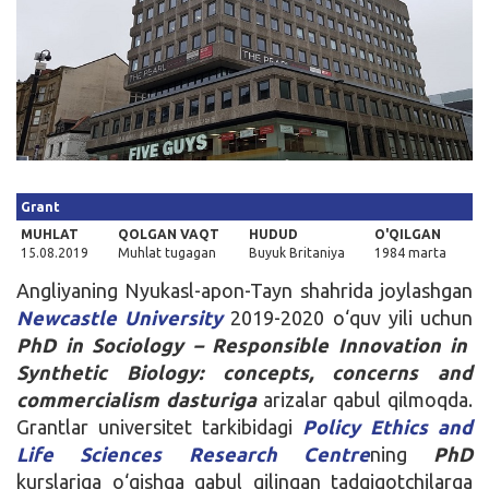
Kirish
Grant
MUHLAT
QOLGAN VAQT
HUDUD
O'QILGAN
15.08.2019
Muhlat tugagan
Buyuk Britaniya
1984 marta
Angliyaning Nyukasl-apon-Tayn shahrida joylashgan
Newcastle University
2019-2020 o‘quv yili uchun
PhD in Sociology – Responsible Innovation in
Synthetic Biology: concepts, concerns and
commercialism dasturiga
arizalar qabul qilmoqda.
Grantlar universitet tarkibidagi
Policy Ethics and
Life Sciences Research Centre
ning
PhD
kurslariga o‘qishga qabul qilingan tadqiqotchilarga