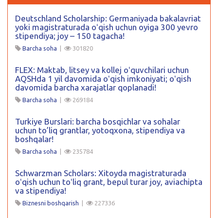
Deutschland Scholarship: Germaniyada bakalavriat
yoki magistraturada oʻqish uchun oyiga 300 yevro
stipendiya; joy – 150 tagacha!
Barcha soha
|
301820
FLEX: Maktab, litsey va kollej oʻquvchilari uchun
AQSHda 1 yil davomida oʻqish imkoniyati; oʻqish
davomida barcha xarajatlar qoplanadi!
Barcha soha
|
269184
Turkiye Burslari: barcha bosqichlar va sohalar
uchun to’liq grantlar, yotoqxona, stipendiya va
boshqalar!
Barcha soha
|
235784
Schwarzman Scholars: Xitoyda magistraturada
oʻqish uchun toʻliq grant, bepul turar joy, aviachipta
va stipendiya!
Biznesni boshqarish
|
227336