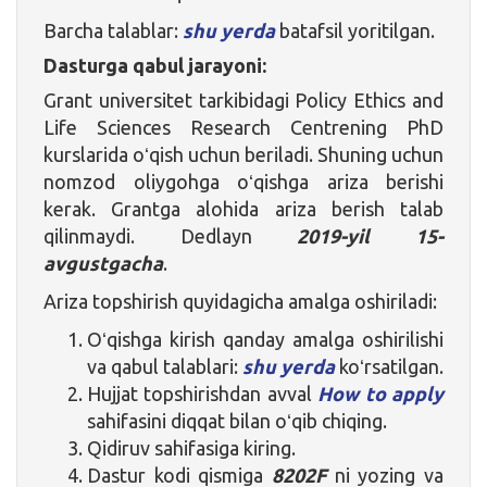
Barcha talablar:
shu yerda
batafsil yoritilgan.
Dasturga qabul jarayoni:
Grant universitet tarkibidagi Policy Ethics and
Life Sciences Research Centrening PhD
kurslarida oʻqish uchun beriladi. Shuning uchun
nomzod oliygohga oʻqishga ariza berishi
kerak. Grantga alohida ariza berish talab
qilinmaydi. Dedlayn
2019-yil 15-
avgustgacha
.
Ariza topshirish quyidagicha amalga oshiriladi:
Oʻqishga kirish qanday amalga oshirilishi
va qabul talablari:
shu yerda
koʻrsatilgan.
Hujjat topshirishdan avval
How to apply
sahifasini diqqat bilan oʻqib chiqing.
Qidiruv sahifasiga kiring.
Dastur kodi qismiga
8202F
ni yozing va