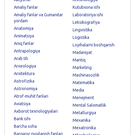
Amaliy fanlar
Kutubxona ishi
Amaliy fanlar va Gumanitar
Laboratoriya ishi
yordam
Leksikografiya
Anatomiya
Lingvistika
Animatsiya
Logistika
Aniq fanlar
Loyihalarni boshqarish
Antrapologiya
Madaniyat
Arab tili
Mantiq
Arxeologiya
Marketing
Arxitektura
Mashinasozlik
Astrofizika
Matematika
Astronomiya
Media
Atrof-muhit fanlari
Menejment
Aviatsiya
Mental Salomatlik
Axborot texnologiyalari
Metallurgiya
Bank ishi
Mexanika
Barcha soha
Mexatronika
Barqaror rivojlanish fanlari