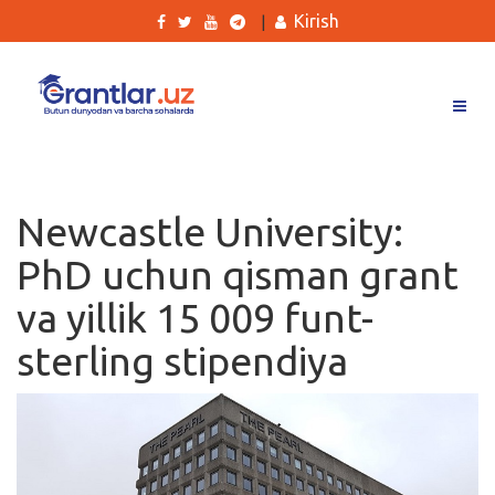
Kirish
|
Grantlar
Tanlovlar
Newcastle University:
Ishlar
PhD uchun qisman grant
Kurslar
va yillik 15 009 funt-
Blog
sterling stipendiya
Yana
Qidirish