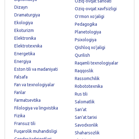
Oziq-ovqat sanoati
Dizayn
Oziq-ovqat xavfsizligi
Dramaturgiya
Oʻrmon xoʻjaligi
Ekologiya
Pedagogika
Ekoturizm
Planetologiya
Elektronika
Psixologiya
Elektrotexnika
Qishloq xo'jaligi
Energetika
Qurilish
Energiya
Raqamli texnologiyalar
Eston tili va madaniyati
Raqqoslik
Falsafa
Rassomchilik
Fan va texnologiyalar
Robototexnika
Fanlar
Rus tili
Farmatsevtika
Salomatlik
Filologiya va lingvistika
San'at
Fizika
San'at tarixi
Fransuz tili
Savodxonlik
Fuqarolik muhandisligi
Shaharsozlik
Gender tadqiqotlari