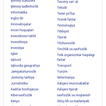
Ijtimoiy statistika
Tasviriy sanʼat
Ijtimoiy tadbirkorlik
Tekstil
Informatika
Temir yo'llar
Ingliz tili
Texnik fanlar
Innovatsiyalar
Texnologiya
Inson huquqlari
Tibbiyot
Investitsion tahlil
Tijorat
Investitsiya
Tilshunoslik
Investiya
Tinchlik va xavfsizlik
Iqlim
Tirik organizmlar haqidagi
Iqtisod
fanlar
Iqtisodiy geografiya
Transport
Jamiyatshunoslik
Turizm
Jismoniy tarbiya
Veterinariya
Jurnalistika
Xalqaro munosabatlar
Kadrlar boshqaruvi
Xalqaro tijorat
Kiberxavfsizlik
xavfsizlik va rivojlanish
Kimyo
Xitoy tili va madaniyati