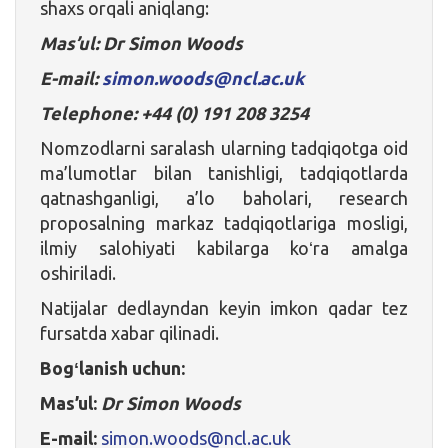
shaxs orqali aniqlang:
Mas’ul: Dr Simon Woods
E-mail:
simon.woods@ncl.ac.uk
Telephone: +44 (0) 191 208 3254
Nomzodlarni saralash ularning tadqiqotga oid
ma’lumotlar bilan tanishligi, tadqiqotlarda
qatnashganligi, a’lo baholari, research
proposalning markaz tadqiqotlariga mosligi,
ilmiy salohiyati kabilarga koʻra amalga
oshiriladi.
Natijalar dedlayndan keyin imkon qadar tez
fursatda xabar qilinadi.
Bogʻlanish uchun:
Mas’ul:
Dr Simon Woods
E-mail:
simon.woods@ncl.ac.uk