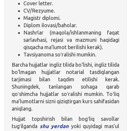
Cover letter.
CV/Rezyume.
Magistr diplomi.
Diplom ilovasi/baholar.
Nashrlar (maqola/ishlanmaning faqat
sarlavhasi, rejasi va mazmuni haqidagi
qisqacha ma’lumot berilishi kerak).
Tavsiyanoma soʻralishi mumkin.
Barcha hujjatlar ingliz tilida bo‘lishi, ingliz tilida
bo‘lmagan hujjatlar notarial tasdiqlangan
tarjimasi bilan taqdim etilishi kerak.
Shuningdek, tanlangan sohaga qarab
qoʻshimcha hujjatlar soʻralishi mumkin. Toʻliq
ma’lumotlarni sizni qiziqtirgan kurs sahifasidan
aniqlang.
Hujjat topshirish bilan bogʻliq savollar
tugʻilganda
shu yerdan
yoki quyidagi mas’ul