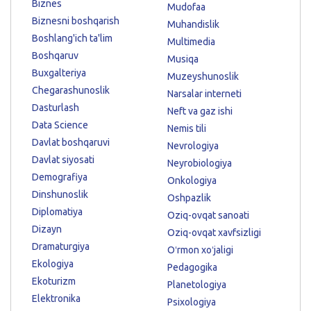
Biznes
Mudofaa
Biznesni boshqarish
Muhandislik
Boshlang'ich ta'lim
Multimedia
Boshqaruv
Musiqa
Buxgalteriya
Muzeyshunoslik
Chegarashunoslik
Narsalar interneti
Dasturlash
Neft va gaz ishi
Data Science
Nemis tili
Davlat boshqaruvi
Nevrologiya
Davlat siyosati
Neyrobiologiya
Demografiya
Onkologiya
Dinshunoslik
Oshpazlik
Diplomatiya
Oziq-ovqat sanoati
Dizayn
Oziq-ovqat xavfsizligi
Dramaturgiya
Oʻrmon xoʻjaligi
Ekologiya
Pedagogika
Ekoturizm
Planetologiya
Elektronika
Psixologiya