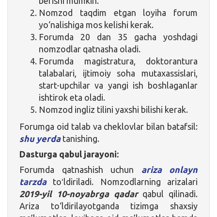
berishi mumkin.
Nomzod taqdim etgan loyiha forum
yo‘nalishiga mos kelishi kerak.
Forumda 20 dan 35 gacha yoshdagi
nomzodlar qatnasha oladi.
Forumda magistratura, doktorantura
talabalari, ijtimoiy soha mutaxassislari,
start-upchilar va yangi ish boshlaganlar
ishtirok eta oladi.
Nomzod ingliz tilini yaxshi bilishi kerak.
Forumga oid talab va cheklovlar bilan batafsil:
shu yerda
tanishing.
Dasturga qabul jarayoni:
Forumda qatnashish uchun
ariza onlayn
tarzda
toʻldiriladi. Nomzodlarning arizalari
2019-yil 10-noyabrga qadar
qabul qilinadi.
Ariza to‘ldirilayotganda tizimga shaxsiy