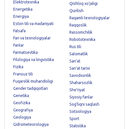
Elektrotexnika
Qishloq xo'jaligi
Energetika
Qurilish
Energiya
Raqamli texnologiyalar
Eston tili va madaniyati
Raqqoslik
Falsafa
Rassomchilik
Fan va texnologiyalar
Robototexnika
Fanlar
Rus tili
Farmatsevtika
Salomatlik
Filologiya va lingvistika
San'at
Fizika
San'at tarixi
Fransuz tili
Savodxonlik
Fuqarolik muhandisligi
Shaharsozlik
Gender tadqiqotlari
She'riyat
Genetika
Siyosiy fanlar
Geofizika
Sog'liqni saqlash
Geografiya
Sotsiologiya
Geologiya
Sport
Gidrometeorologiya
Statistika