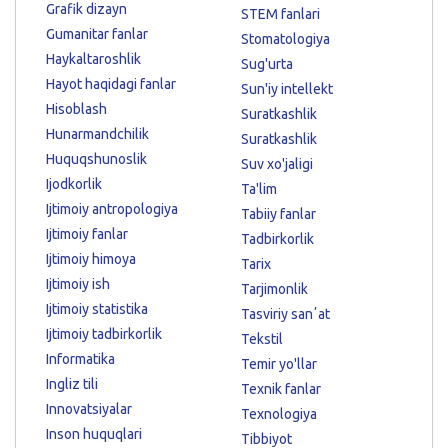
Grafik dizayn
STEM fanlari
Gumanitar fanlar
Stomatologiya
Haykaltaroshlik
Sug'urta
Hayot haqidagi fanlar
Sun'iy intellekt
Hisoblash
Suratkashlik
Hunarmandchilik
Suratkashlik
Huquqshunoslik
Suv xo'jaligi
Ijodkorlik
Ta'lim
Ijtimoiy antropologiya
Tabiiy fanlar
Ijtimoiy fanlar
Tadbirkorlik
Ijtimoiy himoya
Tarix
Ijtimoiy ish
Tarjimonlik
Ijtimoiy statistika
Tasviriy sanʼat
Ijtimoiy tadbirkorlik
Tekstil
Informatika
Temir yo'llar
Ingliz tili
Texnik fanlar
Innovatsiyalar
Texnologiya
Inson huquqlari
Tibbiyot