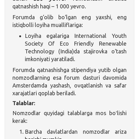
qatnashish haqi – 1 000 yevro.
Forumda g‘olib bo‘lgan eng yaxshi, eng
istiqbolli loyiha mualliflariga:
Loyiha egalariga International Youth
Society Of Eco Friendly Renewable
Technology (India)da stajirovka o‘tash
imkoniyati yaratiladi.
Forumda qatnashishga stipendiya yutib olgan
nomzodlarning esa forum dasturi davomida
Amsterdamda yashash, ovqatlanish va safar
xarajatlari qoplab beriladi.
Talablar:
Nomzodlar quyidagi talablarga mos boʻlishi
kerak:
Barcha davlatlardan nomzodlar ariza