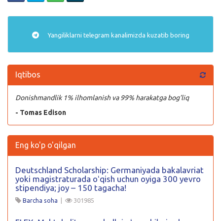
Yangiliklarni
telegram
kanalimizda kuzatib boring
Iqtibos
Donishmandlik 1% ilhomlanish va 99% harakatga bog’liq
- Tomas Edison
Eng ko'p o'qilgan
Deutschland Scholarship: Germaniyada bakalavriat
yoki magistraturada oʻqish uchun oyiga 300 yevro
stipendiya; joy – 150 tagacha!
Barcha soha
|
301985