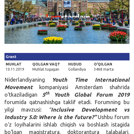
Kirish
Grant
MUHLAT
QOLGAN VAQT
HUDUD
O'QILGAN
10.11.2019
Muhlat tugagan
Gollandiya
3468 marta
Niderlandiyaning
Youth Time International
Movement
kompaniyasi Amsterdam shahrida
th
o‘tkaziladigan
5
Youth Global Forum 2019
forumida qatnashishga taklif etadi. Forumning bu
yilgi mavzusi:
“
Inclusive Development vs
Industry 5.0: Where is the future?”
Ushbu forum
o‘z loyihalarini ishlab chiqish va boshlash istagida
bo‘lgan magistratura, doktorantura talabalari,