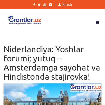
Kirish
|
Grantlar
Tanlovlar
Niderlandiya: Yoshlar
Ishlar
forumi; yutuq –
Kurslar
Amsterdamga sayohat va
Blog
Hindistonda stajirovka!
Yana
Qidirish