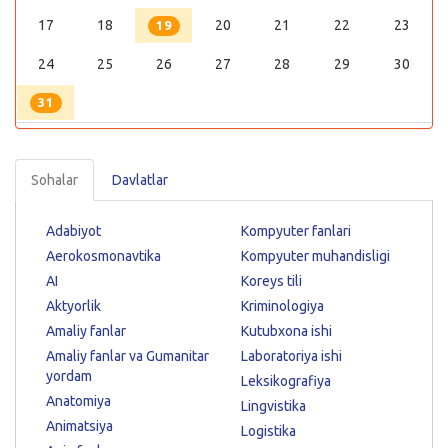
17
18
20
21
22
23
19
24
25
26
27
28
29
30
31
Sohalar
Davlatlar
Adabiyot
Kompyuter fanlari
Aerokosmonavtika
Kompyuter muhandisligi
AI
Koreys tili
Aktyorlik
Kriminologiya
Amaliy fanlar
Kutubxona ishi
Amaliy fanlar va Gumanitar
Laboratoriya ishi
yordam
Leksikografiya
Anatomiya
Lingvistika
Animatsiya
Logistika