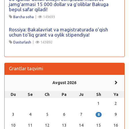
jamgʻarmasi 15 000 dollar va gʻoliblar Bakuga
bepul safar qiladi!
Barcha soha
|
149693
Rossiya: Bakalavriat va magistraturada o’qish
uchun to’liq grant va oylik stipendiya!
Dasturlash
|
143892
Grantlar taqvimi
Avgust 2026
Du
Se
Ch
Pa
Ju
Sh
Ya
1
2
3
4
5
6
7
9
8
10
11
12
13
14
15
16