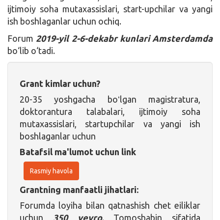
ijtimoiy soha mutaxassislari, start-upchilar va yangi
ish boshlaganlar uchun ochiq.
Forum
2019-yil 2-6-dekabr kunlari Amsterdamda
bo‘lib o‘tadi.
Grant kimlar uchun?
20-35 yoshgacha boʻlgan magistratura,
doktorantura talabalari, ijtimoiy soha
mutaxassislari, startupchilar va yangi ish
boshlaganlar uchun
Batafsil ma'lumot uchun link
Rasmiy havola
Grantning manfaatli jihatlari:
Forumda loyiha bilan qatnashish chet eiliklar
uchun
350 yevro
. Tomoshabin sifatida