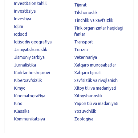
Investitsion tahlil
Tijorat
Investitsiya
Tilshunoslik
Investiya
Tinchlik va xavfsizlik
Iqlim
Tirik organizmlar haqidagi
Iqtisod
fanlar
Iqtisodiy geografiya
Transport
Jamiyatshunoslik
Turizm
Jismoniy tarbiya
Veterinariya
Jurnalistika
Xalqaro munosabatlar
Kadrlar boshqaruvi
Xalqaro tijorat
Kiberxavfsizlik
xavfsizlik va rivojlanish
Kimyo
Xitoy tili va madaniyati
Kinematografiya
Xitoyshunoslik
Kino
Yapon tili va madaniyati
Klassika
Yozuvchilik
Kommunikatsiya
Zoologiya