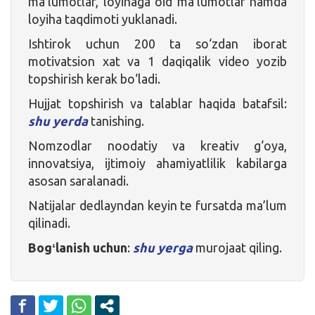
ma’lumotlar, loyihaga oid ma’lumotlar hamda
loyiha taqdimoti yuklanadi.
Ishtirok uchun 200 ta so‘zdan iborat
motivatsion xat va 1 daqiqalik video yozib
topshirish kerak bo‘ladi.
Hujjat topshirish va talablar haqida batafsil:
shu yerda
tanishing.
Nomzodlar noodatiy va kreativ g‘oya,
innovatsiya, ijtimoiy ahamiyatlilik kabilarga
asosan saralanadi.
Natijalar dedlayndan keyin te fursatda ma’lum
qilinadi.
Bogʻlanish uchun
:
shu yerga
murojaat qiling.