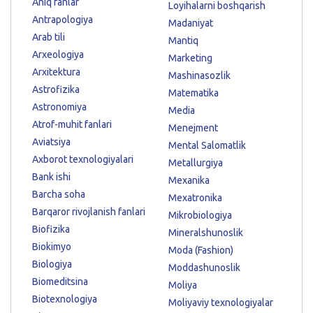
Aniq fanlar
Loyihalarni boshqarish
Antrapologiya
Madaniyat
Arab tili
Mantiq
Arxeologiya
Marketing
Arxitektura
Mashinasozlik
Astrofizika
Matematika
Astronomiya
Media
Atrof-muhit fanlari
Menejment
Aviatsiya
Mental Salomatlik
Axborot texnologiyalari
Metallurgiya
Bank ishi
Mexanika
Barcha soha
Mexatronika
Barqaror rivojlanish fanlari
Mikrobiologiya
Biofizika
Mineralshunoslik
Biokimyo
Moda (Fashion)
Biologiya
Moddashunoslik
Biomeditsina
Moliya
Biotexnologiya
Moliyaviy texnologiyalar