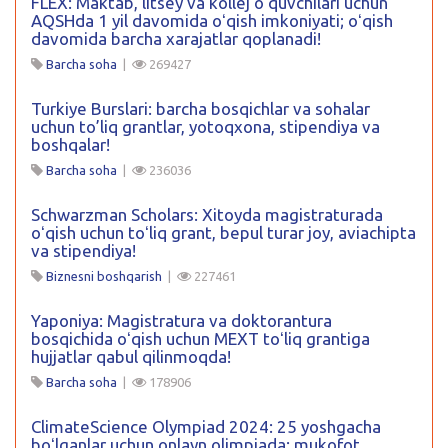
FLEX: Maktab, litsey va kollej oʻquvchilari uchun
AQSHda 1 yil davomida oʻqish imkoniyati; oʻqish
davomida barcha xarajatlar qoplanadi!
Barcha soha
|
269427
Turkiye Burslari: barcha bosqichlar va sohalar
uchun to’liq grantlar, yotoqxona, stipendiya va
boshqalar!
Barcha soha
|
236036
Schwarzman Scholars: Xitoyda magistraturada
oʻqish uchun toʻliq grant, bepul turar joy, aviachipta
va stipendiya!
Biznesni boshqarish
|
227461
Yaponiya: Magistratura va doktorantura
bosqichida oʻqish uchun MEXT toʻliq grantiga
hujjatlar qabul qilinmoqda!
Barcha soha
|
178906
ClimateScience Olympiad 2024: 25 yoshgacha
boʻlganlar uchun onlayn olimpiada: mukofot