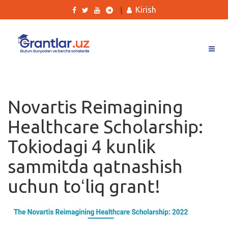
Kirish
|
Grantlar
Tanlovlar
Novartis Reimagining
Ishlar
Healthcare Scholarship:
Kurslar
Tokiodagi 4 kunlik
Blog
sammitda qatnashish
Yana
uchun toʻliq grant!
Qidirish