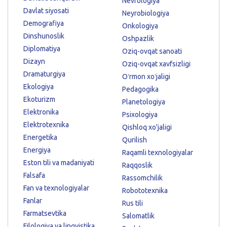
Nevrologiya
Davlat siyosati
Neyrobiologiya
Demografiya
Onkologiya
Dinshunoslik
Oshpazlik
Diplomatiya
Oziq-ovqat sanoati
Dizayn
Oziq-ovqat xavfsizligi
Dramaturgiya
Oʻrmon xoʻjaligi
Ekologiya
Pedagogika
Ekoturizm
Planetologiya
Elektronika
Psixologiya
Elektrotexnika
Qishloq xo'jaligi
Energetika
Qurilish
Energiya
Raqamli texnologiyalar
Eston tili va madaniyati
Raqqoslik
Falsafa
Rassomchilik
Fan va texnologiyalar
Robototexnika
Fanlar
Rus tili
Farmatsevtika
Salomatlik
Filologiya va lingvistika