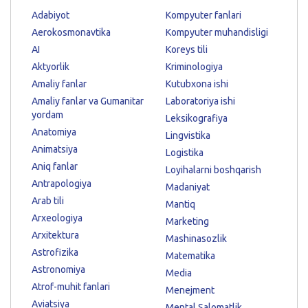
Adabiyot
Kompyuter fanlari
Aerokosmonavtika
Kompyuter muhandisligi
AI
Koreys tili
Aktyorlik
Kriminologiya
Amaliy fanlar
Kutubxona ishi
Amaliy fanlar va Gumanitar
Laboratoriya ishi
yordam
Leksikografiya
Anatomiya
Lingvistika
Animatsiya
Logistika
Aniq fanlar
Loyihalarni boshqarish
Antrapologiya
Madaniyat
Arab tili
Mantiq
Arxeologiya
Marketing
Arxitektura
Mashinasozlik
Astrofizika
Matematika
Astronomiya
Media
Atrof-muhit fanlari
Menejment
Aviatsiya
Mental Salomatlik