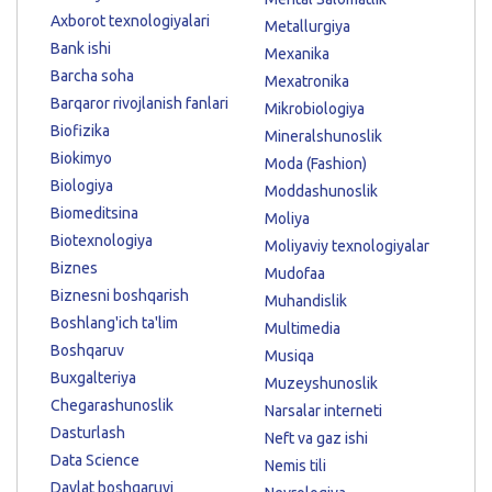
Axborot texnologiyalari
Metallurgiya
Bank ishi
Mexanika
Barcha soha
Mexatronika
Barqaror rivojlanish fanlari
Mikrobiologiya
Biofizika
Mineralshunoslik
Biokimyo
Moda (Fashion)
Biologiya
Moddashunoslik
Biomeditsina
Moliya
Biotexnologiya
Moliyaviy texnologiyalar
Biznes
Mudofaa
Biznesni boshqarish
Muhandislik
Boshlang'ich ta'lim
Multimedia
Boshqaruv
Musiqa
Buxgalteriya
Muzeyshunoslik
Chegarashunoslik
Narsalar interneti
Dasturlash
Neft va gaz ishi
Data Science
Nemis tili
Davlat boshqaruvi