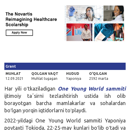
Kirish
Grant
MUHLAT
QOLGAN VAQT
HUDUD
O'QILGAN
12.09.2021
Muhlat tugagan
Yaponiya
2592 marta
Har yili oʻtkaziladigan
One Young World sammiti
ijtimoiy taʼsirni tezlashtirish ustida ish olib
borayotgan barcha mamlakarlar va sohalardan
boʻlgan yorqin iqtidorlarni toʻplaydi.
2022-yildagi One Young World sammiti Yaponiya
poytaxti Tokioda, 22-25-may kunlari boʻlib oʻtadi va