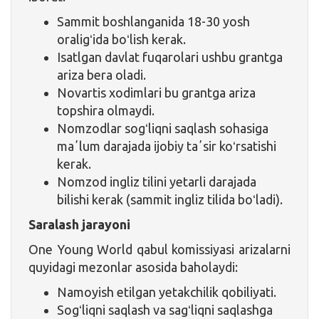
Sammit boshlanganida 18-30 yosh
oraligʻida boʻlish kerak.
Isatlgan davlat fuqarolari ushbu grantga
ariza bera oladi.
Novartis xodimlari bu grantga ariza
topshira olmaydi.
Nomzodlar sogʻliqni saqlash sohasiga
maʼlum darajada ijobiy taʼsir koʻrsatishi
kerak.
Nomzod ingliz tilini yetarli darajada
bilishi kerak (sammit ingliz tilida boʻladi).
Saralash jarayoni
One Young World qabul komissiyasi arizalarni
quyidagi mezonlar asosida baholaydi:
Namoyish etilgan yetakchilik qobiliyati.
Sogʻliqni saqlash va sagʻliqni saqlashga