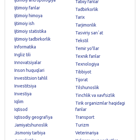
Tabiiy fanlar
Ijtimoiy fanlar
Tadbirkorlik
Ijtimoiy himoya
Tarix
Ijtimoiy ish
Tarjimonlik
Ijtimoiy statistika
Tasviriy sanʼat
Ijtimoiy tadbirkorlik
Tekstil
Informatika
Temir yo'llar
Ingliz tili
Texnik fanlar
Innovatsiyalar
Texnologiya
Inson huquqlari
Tibbiyot
Investitsion tahlil
Tijorat
Investitsiya
Tilshunoslik
Investiya
Tinchlik va xavfsizlik
Iqlim
Tirik organizmlar haqidagi
Iqtisod
fanlar
Iqtisodiy geografiya
Transport
Jamiyatshunoslik
Turizm
Jismoniy tarbiya
Veterinariya