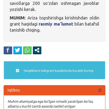
savollarga 200 soʻzdan oshmagan javoblar
yozishi kerak.
MUHIM:
Ariza topshirishga kirishishdan oldin
grant haqidagi
rasmiy maʼlumot
bilan batafsil
tanishib chiqing.
Yangiliklarni
telegram
kanalimizda kuzatib boring
Iqtibos
Muhim ahamiyatga ega bo’lgan nimaiki yaratilgan bo’lsa,
albatta u kuchli tartib asosida tashkil etilgan