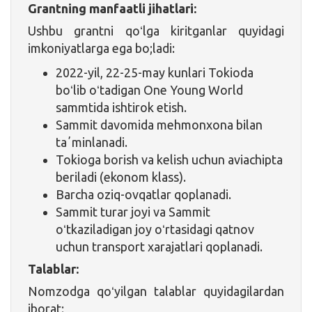
Grantning manfaatli jihatlari:
Ushbu grantni qoʻlga kiritganlar quyidagi
imkoniyatlarga ega bo;ladi:
2022-yil, 22-25-may kunlari Tokioda
boʻlib oʻtadigan One Young World
sammtida ishtirok etish.
Sammit davomida mehmonxona bilan
taʼminlanadi.
Tokioga borish va kelish uchun aviachipta
beriladi (ekonom klass).
Barcha oziq-ovqatlar qoplanadi.
Sammit turar joyi va Sammit
oʻtkaziladigan joy oʻrtasidagi qatnov
uchun transport xarajatlari qoplanadi.
Talablar:
Nomzodga qoʻyilgan talablar quyidagilardan
iborat: