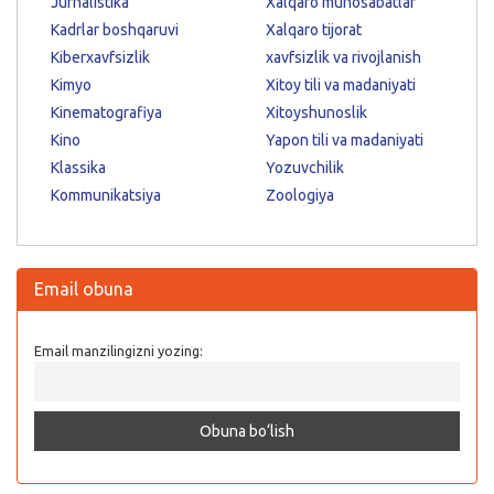
Jurnalistika
Xalqaro munosabatlar
Kadrlar boshqaruvi
Xalqaro tijorat
Kiberxavfsizlik
xavfsizlik va rivojlanish
Kimyo
Xitoy tili va madaniyati
Kinematografiya
Xitoyshunoslik
Kino
Yapon tili va madaniyati
Klassika
Yozuvchilik
Kommunikatsiya
Zoologiya
Email obuna
Email manzilingizni yozing: