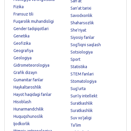
San'at
Fizika
San'at tarixi
Fransuz tili
Savodxonlik
Fuqarolik muhandisligi
Shaharsozlik
Gender tadqiqotlari
She'riyat
Genetika
Siyosiy fanlar
Geofizika
Sog'liqni saqlash
Geografiya
Sotsiologiya
Geologiya
Sport
Gidrometeorologiya
Statistika
Grafik dizayn
STEM fanlari
Gumanitar fanlar
Stomatologiya
Haykaltaroshlik
Sug'urta
Hayot haqidagi fanlar
Sun'iy intellekt
Hisoblash
Suratkashlik
Hunarmandchilik
Suratkashlik
Huquqshunoslik
Suv xo'jaligi
Ijodkorlik
Ta'lim
Ijtimoiy antropologiya