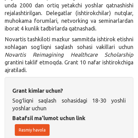
unda 2000 dan ortiq yetakchi yoshlar qatnashishi
rejalashtirilgan. Delegatlar (ishtirokchilar) nutqlar,
muhokama forumlari, netvorking va seminarlardan
iborat 4 kunlik tadbirlarda qatnashadi.
Novartis tashkiloti mazkur sammitda ishtirok etishni
xohlagan sogʻliqni saqlash sohasi vakillari uchun
Novartis Reimagining Healthcare Scholarship
grantini taklif etmoqda. Grant 10 nafar ishtirokchiga
ajratiladi.
Grant kimlar uchun?
Sogʻliqni saqlash sohasidagi 18-30 yoshli
yoshlar uchun
Batafsil ma'lumot uchun link
Rasmiy havola