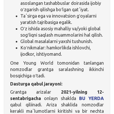
asoslangan tashabbuslar doirasida ijobiy
oʻzgarish qilishga boʻlgan qatʼiyat.
Taʼsirga ega va innovatsion gʻoyalarni
yaratish tajribasiga egalik.
Oʻz ishida asosiy mahalliy va/yoki global
sogʻliqni saqlash muammolarini hal qilish.
Global masalalarni yaxshi tushunish.
Koʻnikmalar: hamkorlikda ishlovchi,
ijodkor, ishtiyomand.
One Young World tomonidan tanlangan
nomzodlar grantga saralashning ikkinchi
bosqichiga oʻtadi.
Dasturga qabul jarayoni:
Grantga arizalar
2021-yilning 12-
sentabrigacha
onlayn shaklda
BU YERDA
qabul qiliinadi. Ariza shaklida nomzodlar
kerakli maʼlumotlarni kiritishi va bir nechta