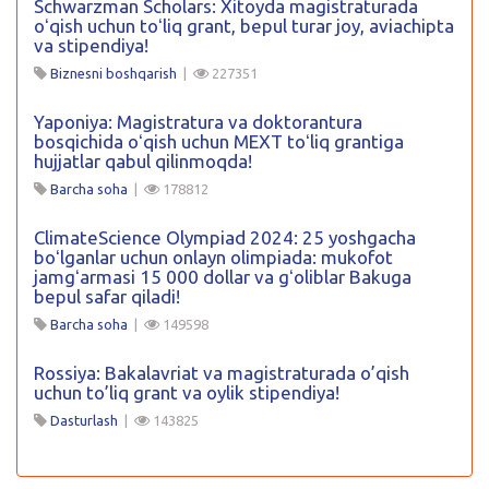
Schwarzman Scholars: Xitoyda magistraturada
oʻqish uchun toʻliq grant, bepul turar joy, aviachipta
va stipendiya!
Biznesni boshqarish
|
227351
Yaponiya: Magistratura va doktorantura
bosqichida oʻqish uchun MEXT toʻliq grantiga
hujjatlar qabul qilinmoqda!
Barcha soha
|
178812
ClimateScience Olympiad 2024: 25 yoshgacha
boʻlganlar uchun onlayn olimpiada: mukofot
jamgʻarmasi 15 000 dollar va gʻoliblar Bakuga
bepul safar qiladi!
Barcha soha
|
149598
Rossiya: Bakalavriat va magistraturada o’qish
uchun to’liq grant va oylik stipendiya!
Dasturlash
|
143825