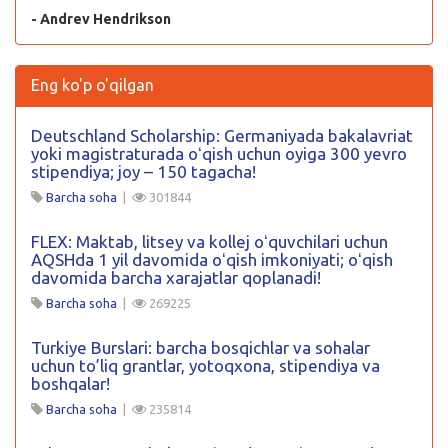
- Andrev Hendrikson
Eng ko'p o'qilgan
Deutschland Scholarship: Germaniyada bakalavriat
yoki magistraturada oʻqish uchun oyiga 300 yevro
stipendiya; joy – 150 tagacha!
Barcha soha
|
301844
FLEX: Maktab, litsey va kollej oʻquvchilari uchun
AQSHda 1 yil davomida oʻqish imkoniyati; oʻqish
davomida barcha xarajatlar qoplanadi!
Barcha soha
|
269225
Turkiye Burslari: barcha bosqichlar va sohalar
uchun to’liq grantlar, yotoqxona, stipendiya va
boshqalar!
Barcha soha
|
235814