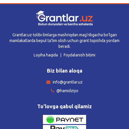
Grantlar.uz tolibi ilmlarga mashriqdan mag’ribgacha bo’lgan
mamlakatlarda bepul ta’lim olish uchun grant topishda yordam
beradi.
Loyiha haqida
Foydalanish bitimi
Biz bilan aloqa
info@grantlar.uz
@hamidziyo
To'lovga qabul qilamiz