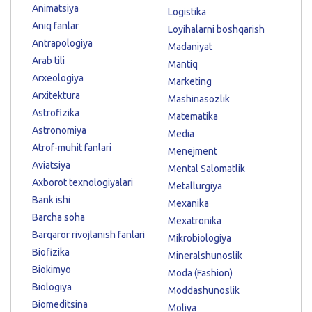
Animatsiya
Logistika
Aniq fanlar
Loyihalarni boshqarish
Antrapologiya
Madaniyat
Arab tili
Mantiq
Arxeologiya
Marketing
Arxitektura
Mashinasozlik
Astrofizika
Matematika
Astronomiya
Media
Atrof-muhit fanlari
Menejment
Aviatsiya
Mental Salomatlik
Axborot texnologiyalari
Metallurgiya
Bank ishi
Mexanika
Barcha soha
Mexatronika
Barqaror rivojlanish fanlari
Mikrobiologiya
Biofizika
Mineralshunoslik
Biokimyo
Moda (Fashion)
Biologiya
Moddashunoslik
Biomeditsina
Moliya