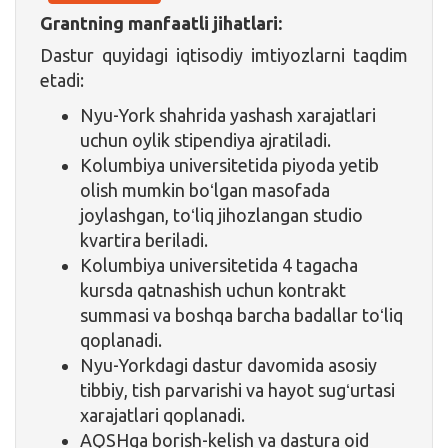
Grantning manfaatli jihatlari:
Dastur quyidagi iqtisodiy imtiyozlarni taqdim
etadi:
Nyu-York shahrida yashash xarajatlari
uchun oylik stipendiya ajratiladi.
Kolumbiya universitetida piyoda yetib
olish mumkin boʻlgan masofada
joylashgan, toʻliq jihozlangan studio
kvartira beriladi.
Kolumbiya universitetida 4 tagacha
kursda qatnashish uchun kontrakt
summasi va boshqa barcha badallar toʻliq
qoplanadi.
Nyu-Yorkdagi dastur davomida asosiy
tibbiy, tish parvarishi va hayot sugʻurtasi
xarajatlari qoplanadi.
AQSHga borish-kelish va dastura oid