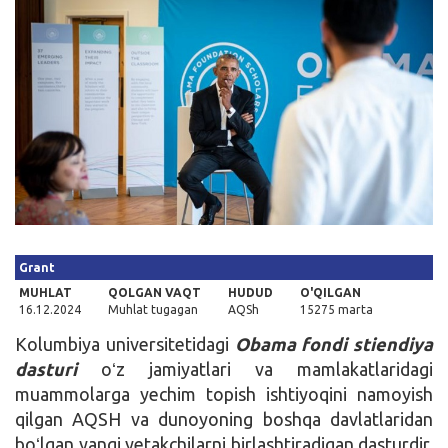
Kirish
Grant
MUHLAT
QOLGAN VAQT
HUDUD
O'QILGAN
16.12.2024
Muhlat tugagan
AQSh
15275 marta
Kolumbiya universitetidagi
Obama fondi stiendiya
dasturi
oʻz jamiyatlari va mamlakatlaridagi
muammolarga yechim topish ishtiyoqini namoyish
qilgan AQSH va dunoyoning boshqa davlatlaridan
boʻlgan yangi yetakchilarni birlashtiradigan dasturdir.