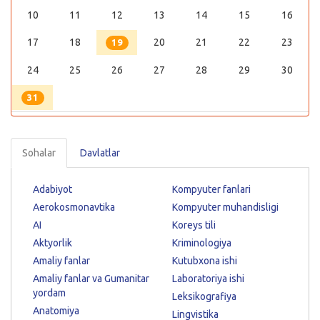
10
11
12
13
14
15
16
17
18
20
21
22
23
19
24
25
26
27
28
29
30
31
Sohalar
Davlatlar
Adabiyot
Kompyuter fanlari
Aerokosmonavtika
Kompyuter muhandisligi
AI
Koreys tili
Aktyorlik
Kriminologiya
Amaliy fanlar
Kutubxona ishi
Amaliy fanlar va Gumanitar
Laboratoriya ishi
yordam
Leksikografiya
Anatomiya
Lingvistika