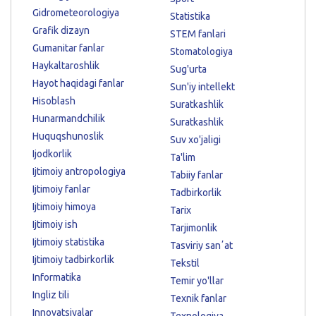
Gidrometeorologiya
Statistika
Grafik dizayn
STEM fanlari
Gumanitar fanlar
Stomatologiya
Haykaltaroshlik
Sug'urta
Hayot haqidagi fanlar
Sun'iy intellekt
Hisoblash
Suratkashlik
Hunarmandchilik
Suratkashlik
Huquqshunoslik
Suv xo'jaligi
Ijodkorlik
Ta'lim
Ijtimoiy antropologiya
Tabiiy fanlar
Ijtimoiy fanlar
Tadbirkorlik
Ijtimoiy himoya
Tarix
Ijtimoiy ish
Tarjimonlik
Ijtimoiy statistika
Tasviriy sanʼat
Ijtimoiy tadbirkorlik
Tekstil
Informatika
Temir yo'llar
Ingliz tili
Texnik fanlar
Innovatsiyalar
Texnologiya