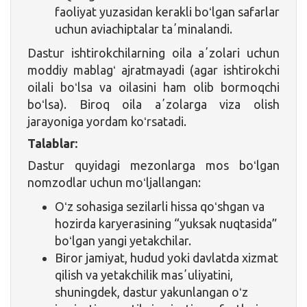
faoliyat yuzasidan kerakli boʻlgan safarlar
uchun aviachiptalar taʼminalandi.
Dastur ishtirokchilarning oila aʼzolari uchun
moddiy mablagʻ ajratmayadi (agar ishtirokchi
oilali boʻlsa va oilasini ham olib bormoqchi
boʻlsa). Biroq oila aʼzolarga viza olish
jarayoniga yordam koʻrsatadi.
Talablar:
Dastur quyidagi mezonlarga mos boʻlgan
nomzodlar uchun moʻljallangan:
Oʻz sohasiga sezilarli hissa qoʻshgan va
hozirda karyerasining “yuksak nuqtasida”
boʻlgan yangi yetakchilar.
Biror jamiyat, hudud yoki davlatda xizmat
qilish va yetakchilik masʼuliyatini,
shuningdek, dastur yakunlangan oʻz