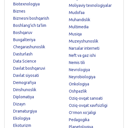
Biotexnologiya
Moliyaviy texnologiyalar
Biznes
Mudofaa
Biznesni boshqarish
Muhandislik
Boshlang'ich ta'lim
Multimedia
Boshqaruv
Musiqa
Buxgalteriya
Muzeyshunoslik
Chegarashunoslik
Narsalar interneti
Dasturlash
Neft va gaz ishi
Data Science
Nemis tili
Davlat boshqaruvi
Nevrologiya
Davlat siyosati
Neyrobiologiya
Demografiya
Onkologiya
Dinshunoslik
Oshpazlik
Diplomatiya
Oziq-ovqat sanoati
Dizayn
Oziq-ovqat xavfsizligi
Dramaturgiya
Oʻrmon xoʻjaligi
Ekologiya
Pedagogika
Ekoturizm
Planetologiya