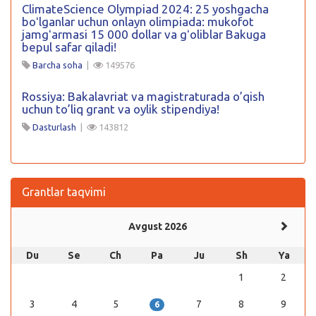
ClimateScience Olympiad 2024: 25 yoshgacha
boʻlganlar uchun onlayn olimpiada: mukofot
jamgʻarmasi 15 000 dollar va gʻoliblar Bakuga
bepul safar qiladi!
Barcha soha
|
149576
Rossiya: Bakalavriat va magistraturada o’qish
uchun to’liq grant va oylik stipendiya!
Dasturlash
|
143812
Grantlar taqvimi
Avgust 2026
Du
Se
Ch
Pa
Ju
Sh
Ya
1
2
3
4
5
7
8
9
6