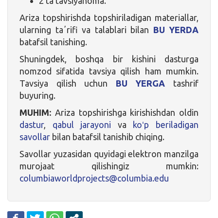
2 ta tavsiyanoma.
Ariza topshirishda topshiriladigan materiallar,
ularning taʼrifi va talablari bilan
BU YERDA
batafsil tanishing.
Shuningdek, boshqa bir kishini dasturga
nomzod sifatida tavsiya qilish ham mumkin.
Tavsiya qilish uchun
BU YERGA
tashrif
buyuring.
MUHIM:
Ariza topshirishga kirishishdan oldin
dastur
,
qabul jarayoni
va
koʻp beriladigan
savollar
bilan batafsil tanishib chiqing.
Savollar yuzasidan quyidagi elektron manzilga
murojaat qilishingiz mumkin:
columbiaworldprojects@columbia.edu