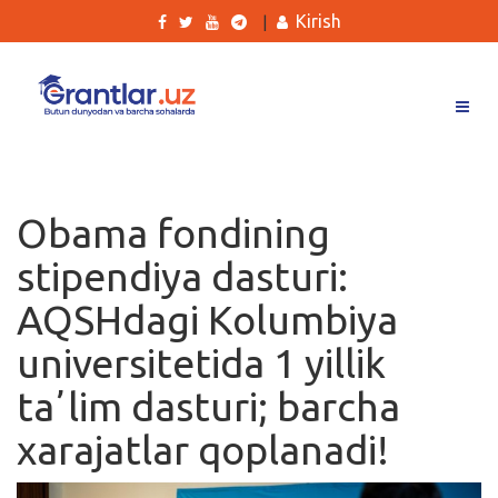
Kirish
|
Grantlar
Tanlovlar
Obama fondining
Ishlar
stipendiya dasturi:
Kurslar
AQSHdagi Kolumbiya
Blog
universitetida 1 yillik
Yana
taʼlim dasturi; barcha
xarajatlar qoplanadi!
Qidirish