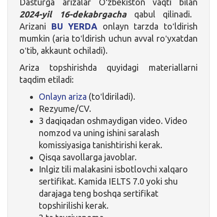
Dasturga arizalar Oʻzbekiston vaqti bilan
2024-yil 16-dekabrgacha
qabul qilinadi.
Arizani
BU YERDA
onlayn tarzda toʻldirish
mumkin (aria toʻldirish uchun avval roʻyxatdan
oʻtib, akkaunt ochiladi).
Ariza topshirishda quyidagi materiallarni
taqdim etiladi:
Onlayn ariza
(toʻldiriladi).
Rezyume/CV.
3 daqiqadan oshmaydigan video. Video
nomzod va uning ishini saralash
komissiyasiga tanishtirishi kerak.
Qisqa savollarga javoblar.
Inlgiz tili malakasini isbotlovchi xalqaro
sertifikat. Kamida IELTS 7.0 yoki shu
darajaga teng boshqa sertifikat
topshirilishi kerak.