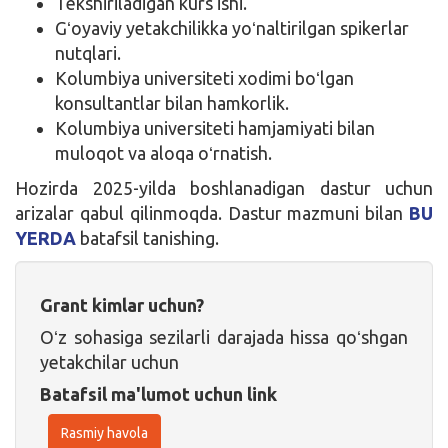
Tekshiriladigan kurs ishi.
Gʻoyaviy yetakchilikka yoʻnaltirilgan spikerlar
nutqlari.
Kolumbiya universiteti xodimi boʻlgan
konsultantlar bilan hamkorlik.
Kolumbiya universiteti hamjamiyati bilan
muloqot va aloqa oʻrnatish.
Hozirda 2025-yilda boshlanadigan dastur uchun
arizalar qabul qilinmoqda. Dastur mazmuni bilan
BU
YERDA
batafsil tanishing.
Grant kimlar uchun?
Oʻz sohasiga sezilarli darajada hissa qoʻshgan
yetakchilar uchun
Batafsil ma'lumot uchun link
Rasmiy havola