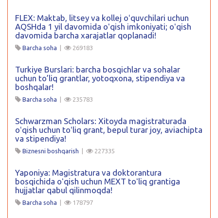
FLEX: Maktab, litsey va kollej oʻquvchilari uchun
AQSHda 1 yil davomida oʻqish imkoniyati; oʻqish
davomida barcha xarajatlar qoplanadi!
Barcha soha
|
269183
Turkiye Burslari: barcha bosqichlar va sohalar
uchun to’liq grantlar, yotoqxona, stipendiya va
boshqalar!
Barcha soha
|
235783
Schwarzman Scholars: Xitoyda magistraturada
oʻqish uchun toʻliq grant, bepul turar joy, aviachipta
va stipendiya!
Biznesni boshqarish
|
227335
Yaponiya: Magistratura va doktorantura
bosqichida oʻqish uchun MEXT toʻliq grantiga
hujjatlar qabul qilinmoqda!
Barcha soha
|
178797