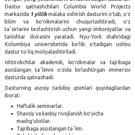
Dastur qatnashchilari Columbia World Projects
markazida
1 yillik
malaka oshirish dasturini oʻtab, oʻz
bilim va koʻnikmalarini chuqurlashtiradi, oʻz
taʼsirlarini tezlashtirish uchun yangi imkoniyatlar va
tanishlar doirasini yaratadi. Nyu-York shahridagi
Kolumbiya universitetida boʻlib oʻtadigan ushbu
dastur toʻliq moliyalashtiriladi.
Ishtirokchilar akademik, koʻnikmalar va tajribaga
asoslangan taʼlimni oʻzida birlashtirgan immersiv
dasturda qatnashadi.
Dasturning asosiy tarkibiy qismlari quyidagilardan
iborat:
Haftalik seminarlar.
Shaxsiy va kasbiy rivojlanish boʻyicha
mashgʻulotlar.
Tajribaga asoslangan taʼlim.