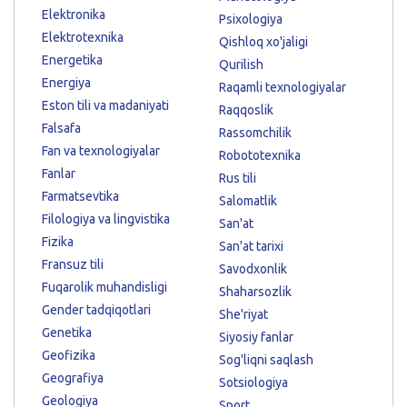
Elektronika
Psixologiya
Elektrotexnika
Qishloq xo'jaligi
Energetika
Qurilish
Energiya
Raqamli texnologiyalar
Eston tili va madaniyati
Raqqoslik
Falsafa
Rassomchilik
Fan va texnologiyalar
Robototexnika
Fanlar
Rus tili
Farmatsevtika
Salomatlik
Filologiya va lingvistika
San'at
Fizika
San'at tarixi
Fransuz tili
Savodxonlik
Fuqarolik muhandisligi
Shaharsozlik
Gender tadqiqotlari
She'riyat
Genetika
Siyosiy fanlar
Geofizika
Sog'liqni saqlash
Geografiya
Sotsiologiya
Geologiya
Sport