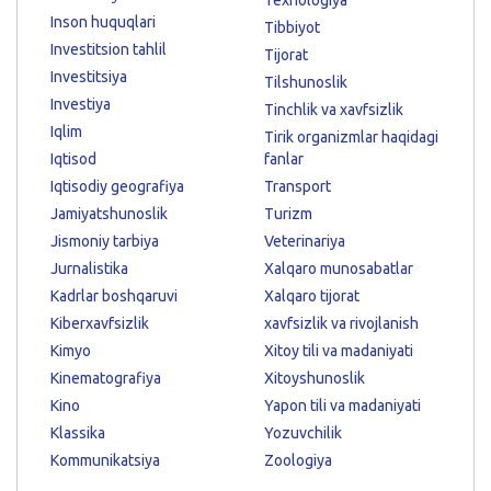
Inson huquqlari
Tibbiyot
Investitsion tahlil
Tijorat
Investitsiya
Tilshunoslik
Investiya
Tinchlik va xavfsizlik
Iqlim
Tirik organizmlar haqidagi
Iqtisod
fanlar
Iqtisodiy geografiya
Transport
Jamiyatshunoslik
Turizm
Jismoniy tarbiya
Veterinariya
Jurnalistika
Xalqaro munosabatlar
Kadrlar boshqaruvi
Xalqaro tijorat
Kiberxavfsizlik
xavfsizlik va rivojlanish
Kimyo
Xitoy tili va madaniyati
Kinematografiya
Xitoyshunoslik
Kino
Yapon tili va madaniyati
Klassika
Yozuvchilik
Kommunikatsiya
Zoologiya