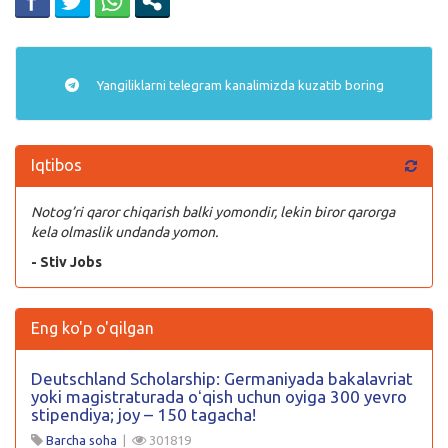
Yangiliklarni
telegram
kanalimizda kuzatib boring
Iqtibos
Notog’ri qaror chiqarish balki yomondir, lekin biror qarorga
kela olmaslik undanda yomon.
- Stiv Jobs
Eng ko'p o'qilgan
Deutschland Scholarship: Germaniyada bakalavriat
yoki magistraturada oʻqish uchun oyiga 300 yevro
stipendiya; joy – 150 tagacha!
Barcha soha
|
301819