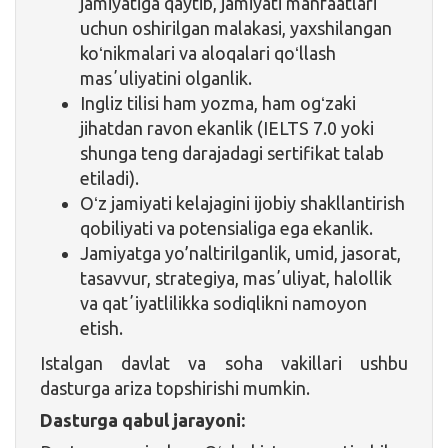
jamiyatiga qaytib, jamiyati manfaatlari
uchun oshirilgan malakasi, yaxshilangan
koʻnikmalari va aloqalari qoʻllash
masʼuliyatini olganlik.
Ingliz tilisi ham yozma, ham ogʻzaki
jihatdan ravon ekanlik (IELTS 7.0 yoki
shunga teng darajadagi sertifikat talab
etiladi).
Oʻz jamiyati kelajagini ijobiy shakllantirish
qobiliyati va potensialiga ega ekanlik.
Jamiyatga yo’naltirilganlik, umid, jasorat,
tasavvur, strategiya, masʼuliyat, halollik
va qatʼiyatlilikka sodiqlikni namoyon
etish.
Istalgan davlat va soha vakillari ushbu
dasturga ariza topshirishi mumkin.
Dasturga qabul jarayoni: