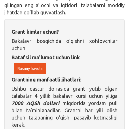
qilingan eng a’lochi va iqtidorli talabalarni moddiy
jihatdan qo’llab quvvatlash.
Grant kimlar uchun?
Bakalavr bosqichida o’qishni xohlovchilar
uchun
Batafsil ma'lumot uchun link
Rasmiy havola
Grantning manfaatli jihatlari:
Ushbu dastur doirasida grant yutib olgan
talabalar 4 yillik bakalavr kursi uchun yiliga
7000 AQSh dollari
miqdorida yordam puli
bilan ta’minlanadilar. Grantni har yili olish
uchun talabaning o’qishi pasayib ketmasligi
kerak.