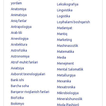
yordam
Leksikografiya
Anatomiya
Lingvistika
Animatsiya
Logistika
Aniq fanlar
Loyihalarni boshqarish
Antrapologiya
Madaniyat
Arab tili
Mantiq
Arxeologiya
Marketing
Arxitektura
Mashinasozlik
Astrofizika
Matematika
Astronomiya
Media
Atrof-muhit fanlari
Menejment
Aviatsiya
Mental Salomatlik
Axborot texnologiyalari
Metallurgiya
Bank ishi
Mexanika
Barcha soha
Mexatronika
Barqaror rivojlanish fanlari
Mikrobiologiya
Biofizika
Mineralshunoslik
Biokimyo
Moda (Fashion)