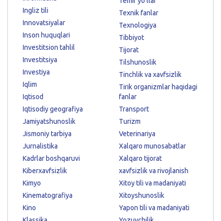
Temir yo'llar
Ingliz tili
Texnik fanlar
Innovatsiyalar
Texnologiya
Inson huquqlari
Tibbiyot
Investitsion tahlil
Tijorat
Investitsiya
Tilshunoslik
Investiya
Tinchlik va xavfsizlik
Iqlim
Tirik organizmlar haqidagi
Iqtisod
fanlar
Iqtisodiy geografiya
Transport
Jamiyatshunoslik
Turizm
Jismoniy tarbiya
Veterinariya
Jurnalistika
Xalqaro munosabatlar
Kadrlar boshqaruvi
Xalqaro tijorat
Kiberxavfsizlik
xavfsizlik va rivojlanish
Kimyo
Xitoy tili va madaniyati
Kinematografiya
Xitoyshunoslik
Kino
Yapon tili va madaniyati
Klassika
Yozuvchilik