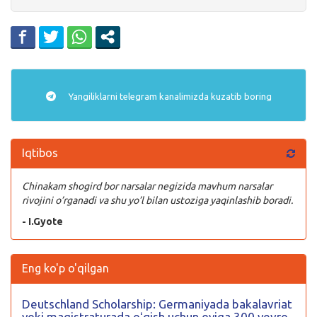
Yangiliklarni
telegram
kanalimizda kuzatib boring
Iqtibos
Chinakam shogird bor narsalar negizida mavhum narsalar
rivojini o’rganadi va shu yo’l bilan ustoziga yaqinlashib boradi.
- I.Gyote
Eng ko'p o'qilgan
Deutschland Scholarship: Germaniyada bakalavriat
yoki magistraturada oʻqish uchun oyiga 300 yevro