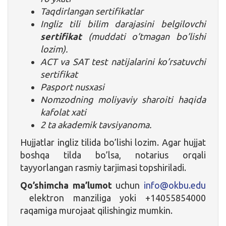
Taqdirlangan sertifikatlar
Ingliz tili bilim darajasini belgilovchi
sertifikat
(muddati o’tmagan bo’lishi
lozim).
ACT va SAT test natijalarini ko’rsatuvchi
sertifikat
Pasport nusxasi
Nomzodning moliyaviy sharoiti haqida
kafolat xati
2 ta akademik tavsiyanoma.
Hujjatlar ingliz tilida bo’lishi lozim. Agar hujjat
boshqa tilda bo’lsa, notarius orqali
tayyorlangan rasmiy tarjimasi topshiriladi.
Qo’shimcha ma’lumot
uchun
info@okbu.edu
elektron manziliga yoki +14055854000
raqamiga murojaat qilishingiz mumkin.