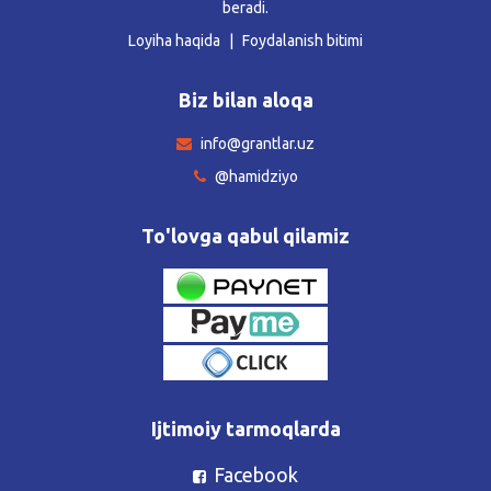
beradi.
Loyiha haqida
Foydalanish bitimi
Biz bilan aloqa
info@grantlar.uz
@hamidziyo
To'lovga qabul qilamiz
Ijtimoiy tarmoqlarda
Facebook