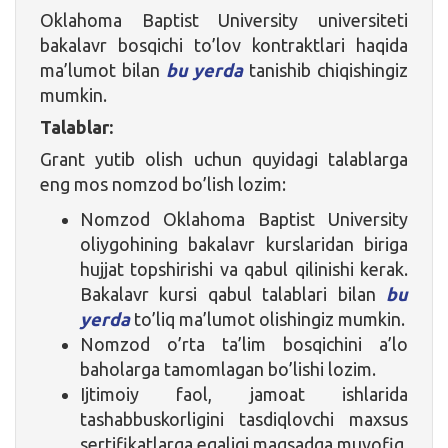
Oklahoma Baptist University universiteti
bakalavr bosqichi to’lov kontraktlari haqida
ma’lumot bilan
bu yerda
tanishib chiqishingiz
mumkin.
Talablar:
Grant yutib olish uchun quyidagi talablarga
eng mos nomzod bo’lish lozim:
Nomzod Oklahoma Baptist University
oliygohining bakalavr kurslaridan biriga
hujjat topshirishi va qabul qilinishi kerak.
Bakalavr kursi qabul talablari bilan
bu
yerda
to’liq ma’lumot olishingiz mumkin.
Nomzod o’rta ta’lim bosqichini a’lo
baholarga tamomlagan bo’lishi lozim.
Ijtimoiy faol, jamoat ishlarida
tashabbuskorligini tasdiqlovchi maxsus
sertifikatlarga egaligi maqsadga muvofiq.