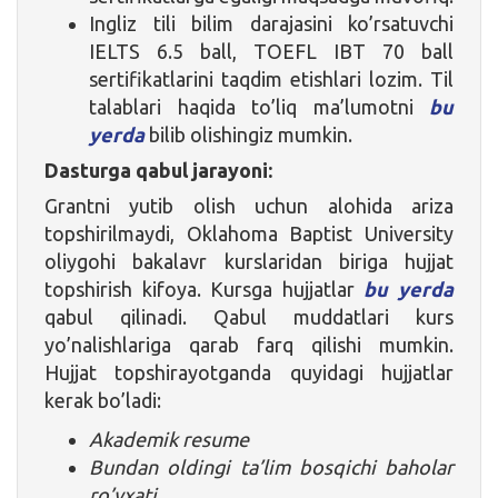
Ingliz tili bilim darajasini ko’rsatuvchi
IELTS 6.5 ball, TOEFL IBT 70 ball
sertifikatlarini taqdim etishlari lozim. Til
talablari haqida to’liq ma’lumotni
bu
yerda
bilib olishingiz mumkin.
Dasturga qabul jarayoni:
Grantni yutib olish uchun alohida ariza
topshirilmaydi, Oklahoma Baptist University
oliygohi bakalavr kurslaridan biriga hujjat
topshirish kifoya. Kursga hujjatlar
bu yerda
qabul qilinadi. Qabul muddatlari kurs
yo’nalishlariga qarab farq qilishi mumkin.
Hujjat topshirayotganda quyidagi hujjatlar
kerak bo’ladi:
Akademik resume
Bundan oldingi ta’lim bosqichi baholar
ro’yxati