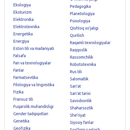
Ekologiya
Pedagogika
Ekoturizm
Planetologiya
Elektronika
Psixologiya
Elektrotexnika
Qishloq xo'jaligi
Energetika
Qurilish
Energiya
Raqamli texnologiyalar
Eston tili va madaniyati
Raqqoslik
Falsafa
Rassomchilik
Fan va texnologiyalar
Robototexnika
Fanlar
Rus tili
Farmatsevtika
Salomatlik
Filologiya va lingvistika
San'at
Fizika
San'at tarixi
Fransuz tili
Savodxonlik
Fuqarolik muhandisligi
Shaharsozlik
Gender tadqiqotlari
She'riyat
Genetika
Siyosiy fanlar
Geofizika
Sog'liqni saqlash