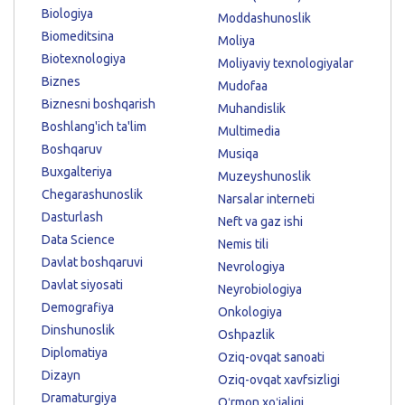
Biologiya
Moddashunoslik
Biomeditsina
Moliya
Biotexnologiya
Moliyaviy texnologiyalar
Biznes
Mudofaa
Biznesni boshqarish
Muhandislik
Boshlang'ich ta'lim
Multimedia
Boshqaruv
Musiqa
Buxgalteriya
Muzeyshunoslik
Chegarashunoslik
Narsalar interneti
Dasturlash
Neft va gaz ishi
Data Science
Nemis tili
Davlat boshqaruvi
Nevrologiya
Davlat siyosati
Neyrobiologiya
Demografiya
Onkologiya
Dinshunoslik
Oshpazlik
Diplomatiya
Oziq-ovqat sanoati
Dizayn
Oziq-ovqat xavfsizligi
Dramaturgiya
Oʻrmon xoʻjaligi