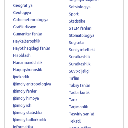
Geografiya
Sotsiologiya
Geologiya
Sport
Gidrometeorologiya
Statistika
Grafik dizayn
STEM fanlari
Gumanitar fanlar
Stomatologiya
Haykaltaroshlik
Sug'urta
Hayot haqidagi fanlar
Sun'iy intellekt
Hisoblash
Suratkashlik
Hunarmandchilik
Suratkashlik
Huquqshunoslik
Suv xo'jaligi
Ijodkorlik
Ta'lim
Ijtimoiy antropologiya
Tabiiy fanlar
Ijtimoiy fanlar
Tadbirkorlik
Ijtimoiy himoya
Tarix
Ijtimoiy ish
Tarjimonlik
Ijtimoiy statistika
Tasviriy sanʼat
Ijtimoiy tadbirkorlik
Tekstil
Informatika