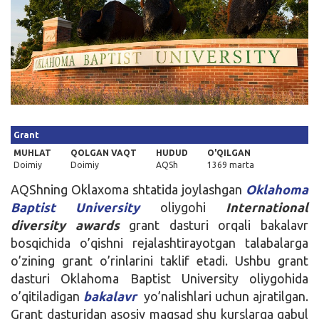
Kirish
Grant
MUHLAT
QOLGAN VAQT
HUDUD
O'QILGAN
Doimiy
Doimiy
AQSh
1369 marta
AQShning Oklaxoma shtatida joylashgan
Oklahoma
Baptist University
oliygohi
International
diversity awards
grant dasturi orqali bakalavr
bosqichida o’qishni rejalashtirayotgan talabalarga
o’zining grant o’rinlarini taklif etadi. Ushbu grant
dasturi Oklahoma Baptist University oliygohida
o’qitiladigan
bakalavr
yo’nalishlari uchun ajratilgan.
Grant dasturidan asosiy maqsad shu kurslarga qabul