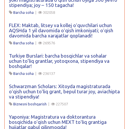
stipendiya; joy – 150 tagacha!
Barcha soha
|
302058
FLEX: Maktab, litsey va kollej oʻquvchilari uchun
AQSHda 1 yil davomida oʻqish imkoniyati; oʻqish
davomida barcha xarajatlar qoplanadi!
Barcha soha
|
269576
Turkiye Burslari: barcha bosqichlar va sohalar
uchun to’liq grantlar, yotoqxona, stipendiya va
boshqalar!
Barcha soha
|
236137
Schwarzman Scholars: Xitoyda magistraturada
oʻqish uchun toʻliq grant, bepul turar joy, aviachipta
va stipendiya!
Biznesni boshqarish
|
227507
Yaponiya: Magistratura va doktorantura
bosqichida oʻqish uchun MEXT toʻliq grantiga
hujjatlar qabul qilinmoqda!