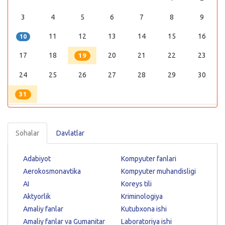
3
4
5
6
7
8
9
11
12
13
14
15
16
10
17
18
20
21
22
23
19
24
25
26
27
28
29
30
31
Sohalar
Davlatlar
Adabiyot
Kompyuter fanlari
Aerokosmonavtika
Kompyuter muhandisligi
AI
Koreys tili
Aktyorlik
Kriminologiya
Amaliy fanlar
Kutubxona ishi
Amaliy fanlar va Gumanitar
Laboratoriya ishi