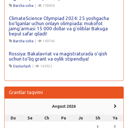
Barcha soha
|
178958
ClimateScience Olympiad 2024: 25 yoshgacha
boʻlganlar uchun onlayn olimpiada: mukofot
jamgʻarmasi 15 000 dollar va gʻoliblar Bakuga
bepul safar qiladi!
Barcha soha
|
149740
Rossiya: Bakalavriat va magistraturada o’qish
uchun to’liq grant va oylik stipendiya!
Dasturlash
|
143923
Grantlar taqvimi
Avgust 2026
Du
Se
Ch
Pa
Ju
Sh
Ya
1
2