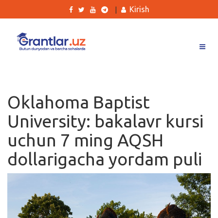
Kirish
|
Grantlar
Tanlovlar
Oklahoma Baptist
Ishlar
University: bakalavr kursi
Kurslar
uchun 7 ming AQSH
Blog
dollarigacha yordam puli
Yana
Qidirish