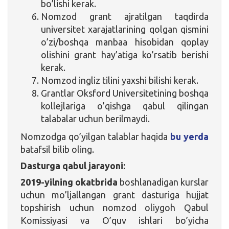
bo’lishi kerak.
Nomzod grant ajratilgan taqdirda
universitet xarajatlarining qolgan qismini
o’zi/boshqa manbaa hisobidan qoplay
olishini grant hay’atiga ko’rsatib berishi
kerak.
Nomzod ingliz tilini yaxshi bilishi kerak.
Grantlar Oksford Universitetining boshqa
kollejlariga o’qishga qabul qilingan
talabalar uchun berilmaydi.
Nomzodga qo’yilgan talablar haqida
bu yerda
batafsil bilib oling.
Dasturga qabul jarayoni:
2019-yilning okatbrida
boshlanadigan kurslar
uchun mo’ljallangan grant dasturiga hujjat
topshirish uchun nomzod oliygoh Qabul
Komissiyasi va O’quv ishlari bo’yicha