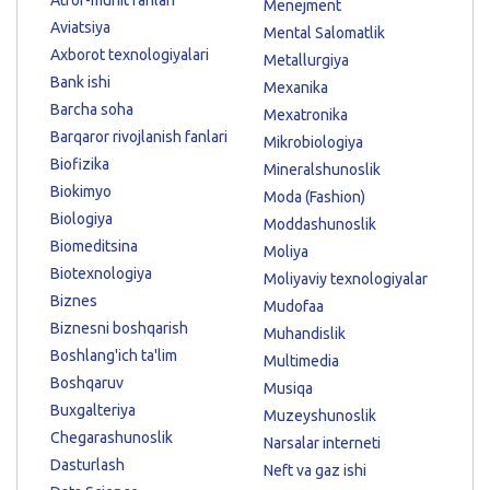
Menejment
Aviatsiya
Mental Salomatlik
Axborot texnologiyalari
Metallurgiya
Bank ishi
Mexanika
Barcha soha
Mexatronika
Barqaror rivojlanish fanlari
Mikrobiologiya
Biofizika
Mineralshunoslik
Biokimyo
Moda (Fashion)
Biologiya
Moddashunoslik
Biomeditsina
Moliya
Biotexnologiya
Moliyaviy texnologiyalar
Biznes
Mudofaa
Biznesni boshqarish
Muhandislik
Boshlang'ich ta'lim
Multimedia
Boshqaruv
Musiqa
Buxgalteriya
Muzeyshunoslik
Chegarashunoslik
Narsalar interneti
Dasturlash
Neft va gaz ishi