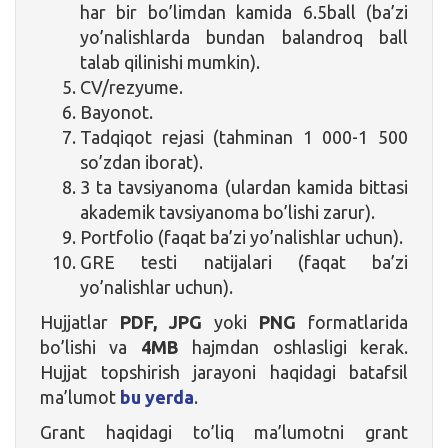
har bir bo’limdan kamida 6.5ball (ba’zi
yo’nalishlarda bundan balandroq ball
talab qilinishi mumkin).
CV/rezyume.
Bayonot.
Tadqiqot rejasi (tahminan 1 000-1 500
so’zdan iborat).
3 ta tavsiyanoma (ulardan kamida bittasi
akademik tavsiyanoma bo’lishi zarur).
Portfolio (faqat ba’zi yo’nalishlar uchun).
GRE testi natijalari (faqat ba’zi
yo’nalishlar uchun).
Hujjatlar
PDF, JPG
yoki
PNG
formatlarida
bo’lishi va
4MB
hajmdan oshlasligi kerak.
Hujjat topshirish jarayoni haqidagi batafsil
ma’lumot
bu yerda
.
Grant haqidagi to’liq ma’lumotni grant