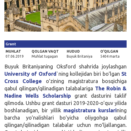
Kirish
Grant
MUHLAT
QOLGAN VAQT
HUDUD
O'QILGAN
07.06.2019
Muhlat tugagan
Buyuk Britaniya
5404 marta
Buyuk Britaniyaning Oksford shahrida joylashgan
University of Oxford
`ning kollejidan biri bo’lgan
St
Cross College
o’zining magistratura bosqichiga
qabul qilingan/qilinadigan talabalariga
The Robin &
Nadine Wells Scholarship
grant dasturini taklif
qilmoda. Ushbu grant dasturi 2019-2020-o’quv yilida
boshlanadigan, bir yillik
magistratura
kurslari
ning
barcha yo’nalishlari bo’yicha oliygohga qabul
qilingan/qilinadigan talabalar uchun mo’ljallangan.