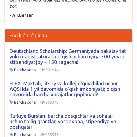
bor.
- A.I.Gersen
Eng ko'p o'qilgan
Deutschland Scholarship: Germaniyada bakalavriat
yoki magistraturada oʻqish uchun oyiga 300 yevro
stipendiya; joy – 150 tagacha!
Barcha soha
|
301914
FLEX: Maktab, litsey va kollej oʻquvchilari uchun
AQSHda 1 yil davomida oʻqish imkoniyati; oʻqish
davomida barcha xarajatlar qoplanadi!
Barcha soha
|
269340
Turkiye Burslari: barcha bosqichlar va sohalar
uchun to’liq grantlar, yotoqxona, stipendiya va
boshqalar!
Barcha soha
|
235933