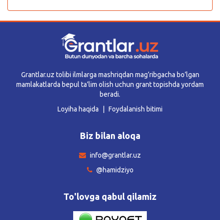
Grantlar.uz tolibi ilmlarga mashriqdan mag’ribgacha bo’lgan
mamlakatlarda bepul ta’lim olish uchun grant topishda yordam
beradi.
Loyiha haqida
Foydalanish bitimi
Biz bilan aloqa
info@grantlar.uz
@hamidziyo
To'lovga qabul qilamiz