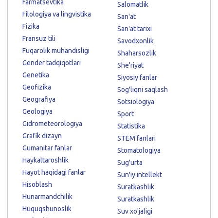
Farmatsevtika
Salomatlik
Filologiya va lingvistika
San'at
Fizika
San'at tarixi
Fransuz tili
Savodxonlik
Fuqarolik muhandisligi
Shaharsozlik
Gender tadqiqotlari
She'riyat
Genetika
Siyosiy fanlar
Geofizika
Sog'liqni saqlash
Geografiya
Sotsiologiya
Geologiya
Sport
Gidrometeorologiya
Statistika
Grafik dizayn
STEM fanlari
Gumanitar fanlar
Stomatologiya
Haykaltaroshlik
Sug'urta
Hayot haqidagi fanlar
Sun'iy intellekt
Hisoblash
Suratkashlik
Hunarmandchilik
Suratkashlik
Huquqshunoslik
Suv xo'jaligi