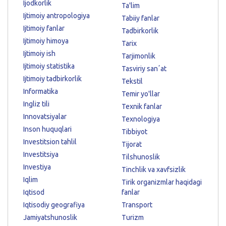
Ijodkorlik
Ta'lim
Ijtimoiy antropologiya
Tabiiy fanlar
Ijtimoiy fanlar
Tadbirkorlik
Ijtimoiy himoya
Tarix
Ijtimoiy ish
Tarjimonlik
Ijtimoiy statistika
Tasviriy sanʼat
Ijtimoiy tadbirkorlik
Tekstil
Informatika
Temir yo'llar
Ingliz tili
Texnik fanlar
Innovatsiyalar
Texnologiya
Inson huquqlari
Tibbiyot
Investitsion tahlil
Tijorat
Investitsiya
Tilshunoslik
Investiya
Tinchlik va xavfsizlik
Iqlim
Tirik organizmlar haqidagi
Iqtisod
fanlar
Iqtisodiy geografiya
Transport
Jamiyatshunoslik
Turizm