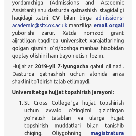
yordamchiga (Admissions and Academic
Assistant) shu dasturda qatnashish istagidaligi
haqidagi xatni
CV
bilan birga
admissions-
academic@stx.ox.ac.uk
manziliga
email orqali
yuborishi zarur. Xatda nomzod grant
aijratilgan taqdirda universitet xarajatlarining
qolgan qismini o’zi/boshqa manbaa hisobidan
qoplay olishini ham bayon etishi lozim.
Hujjatlar
2019-yil 7-iyungacha
qabul qilinadi.
Dasturda qatnashish uchun alohida ariza
shaklini to’ldirish talab etilmaydi.
Universitetga hujjat topshirish jarayoni:
St Cross College`ga hujjat topshirish
uchun avvalo o’zingizni qiziqtirgan
yo’nalish talablari va ularga hujjat
topshirish muddatlari bilan tanishib
chiqing. Oliygohning
magistratura