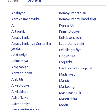
Sohalar
Davlatlar
Adabiyot
Kompyuter fanlari
Aerokosmonavtika
Kompyuter muhandisligi
AI
Koreys tili
Aktyorlik
Kriminologiya
Amaliy fanlar
Kutubxona ishi
Amaliy fanlar va Gumanitar
Laboratoriya ishi
yordam
Leksikografiya
Anatomiya
Lingvistika
Animatsiya
Logistika
Aniq fanlar
Loyihalarni boshqarish
Antrapologiya
Madaniyat
Arab tili
Mantiq
Arxeologiya
Marketing
Arxitektura
Mashinasozlik
Astrofizika
Matematika
Astronomiya
Media
Atrof-muhit fanlari