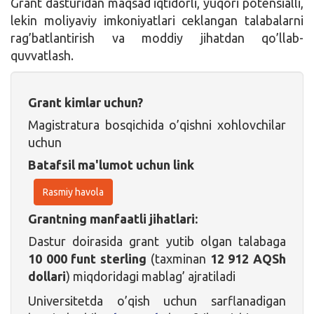
Grant dasturidan maqsad iqtidorli, yuqori potensialli,
lekin moliyaviy imkoniyatlari ceklangan talabalarni
rag’batlantirish va moddiy jihatdan qo’llab-
quvvatlash.
Grant kimlar uchun?
Magistratura bosqichida o’qishni xohlovchilar
uchun
Batafsil ma'lumot uchun link
Rasmiy havola
Grantning manfaatli jihatlari:
Dastur doirasida grant yutib olgan talabaga
10 000 funt sterling
(taxminan
12 912 AQSh
dollari
) miqdoridagi mablag’ ajratiladi
Universitetda o’qish uchun sarflanadigan