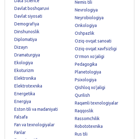
Data Science
Nemis tili
Davlat boshqaruvi
Nevrologiya
Davlat siyosati
Neyrobiologiya
Demografiya
Onkologiya
Dinshunoslik
Oshpazlik
Diplomatiya
Oziq-ovqat sanoati
Dizayn
Oziq-ovqat xavfsizligi
Dramaturgiya
Oʻrmon xoʻjaligi
Ekologiya
Pedagogika
Ekoturizm
Planetologiya
Elektronika
Psixologiya
Elektrotexnika
Qishloq xo'jaligi
Energetika
Qurilish
Energiya
Raqamli texnologiyalar
Eston tili va madaniyati
Raqqoslik
Falsafa
Rassomchilik
Fan va texnologiyalar
Robototexnika
Fanlar
Rus tili