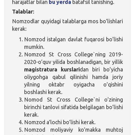
harajatlar bilan
bu yerda
batafsil tanishing.
Talablar:
Nomzodlar quyidagi talablarga mos bo’lishlari
kerak:
Nomzod istalgan davlat fuqarosi bo’lishi
mumkin.
Nomzod St Cross College`ning 2019-
2020-o’quv yilida boshlanadigan, bir yillik
magistratura
kurslari
dan biri bo’yicha
oliygohga qabul qilinishi hamda joriy
yilning oktabr oyigacha o’qishini
boshlashi kerak.
Nomod St Cross College`ni o’zining
birinchi tanlovi sifatida belgilagan bo’lishi
kerak.
Nomzod a’lochi bo’lishi kerak.
Nomzod moliyaviy ko’makka muhtoj