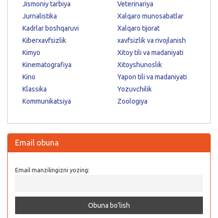
Jismoniy tarbiya
Veterinariya
Jurnalistika
Xalqaro munosabatlar
Kadrlar boshqaruvi
Xalqaro tijorat
Kiberxavfsizlik
xavfsizlik va rivojlanish
Kimyo
Xitoy tili va madaniyati
Kinematografiya
Xitoyshunoslik
Kino
Yapon tili va madaniyati
Klassika
Yozuvchilik
Kommunikatsiya
Zoologiya
Email obuna
Email manzilingizni yozing: