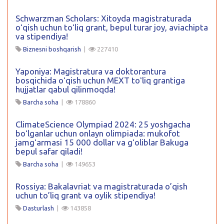
Schwarzman Scholars: Xitoyda magistraturada
oʻqish uchun toʻliq grant, bepul turar joy, aviachipta
va stipendiya!
Biznesni boshqarish
|
227410
Yaponiya: Magistratura va doktorantura
bosqichida oʻqish uchun MEXT toʻliq grantiga
hujjatlar qabul qilinmoqda!
Barcha soha
|
178860
ClimateScience Olympiad 2024: 25 yoshgacha
boʻlganlar uchun onlayn olimpiada: mukofot
jamgʻarmasi 15 000 dollar va gʻoliblar Bakuga
bepul safar qiladi!
Barcha soha
|
149653
Rossiya: Bakalavriat va magistraturada o’qish
uchun to’liq grant va oylik stipendiya!
Dasturlash
|
143858