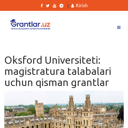
Kirish
|
Grantlar
Tanlovlar
Oksford Universiteti:
Ishlar
magistratura talabalari
Kurslar
uchun qisman grantlar
Blog
Yana
Qidirish