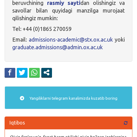
beruvchining
rasmiy sayti
dan­­­­­­­­­­ olishingiz va
savollar bilan quyidagi manzilga murojaat
qilishingiz mumkin:
Tel: +44 (0)1865 270059
Email:
admissions-academic@stx.ox.ac.uk
yoki
graduate.admissions@admin.ox.ac.uk
Yangiliklarni
telegram
kanalimizda kuzatib boring
Iqtibos
Qiyin fanlar yo’q, faqat hazm etilishi qiyin bo’lgan izohlargina