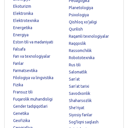
Pedagogika
Ekoturizm
Planetologiya
Elektronika
Psixologiya
Elektrotexnika
Qishloq xo'jaligi
Energetika
Qurilish
Energiya
Raqamli texnologiyalar
Eston tili va madaniyati
Raqqoslik
Falsafa
Rassomchilik
Fan va texnologiyalar
Robototexnika
Fanlar
Rus tili
Farmatsevtika
Salomatlik
Filologiya va lingvistika
San'at
Fizika
San'at tarixi
Fransuz tili
Savodxonlik
Fuqarolik muhandisligi
Shaharsozlik
Gender tadqiqotlari
She'riyat
Genetika
Siyosiy fanlar
Geofizika
Sog'liqni saqlash
Geografiya