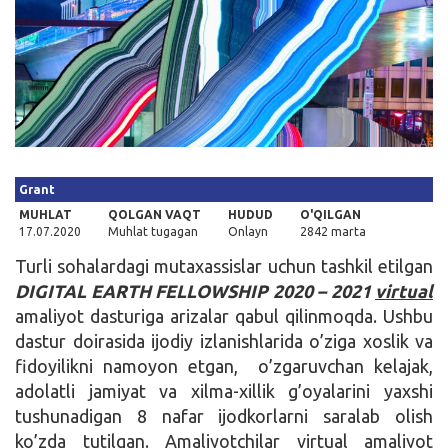
Kirish
Grant
MUHLAT
QOLGAN VAQT
HUDUD
O'QILGAN
17.07.2020
Muhlat tugagan
Onlayn
2842 marta
Turli sohalardagi mutaxassislar uchun tashkil etilgan
DIGITAL EARTH FELLOWSHIP 2020 – 2021
virtual
amaliyot dasturiga arizalar qabul qilinmoqda. Ushbu
dastur doirasida ijodiy izlanishlarida o’ziga xoslik va
fidoyilikni namoyon etgan, o’zgaruvchan kelajak,
adolatli jamiyat va xilma-xillik g’oyalarini yaxshi
tushunadigan 8 nafar ijodkorlarni saralab olish
ko’zda tutilgan. Amaliyotchilar virtual amaliyot