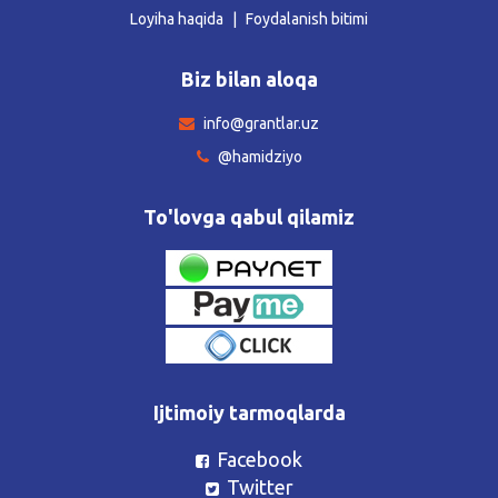
Loyiha haqida
Foydalanish bitimi
Biz bilan aloqa
info@grantlar.uz
@hamidziyo
To'lovga qabul qilamiz
Ijtimoiy tarmoqlarda
Facebook
Twitter