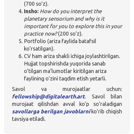
(700 so’z).
Insho:
How do you interpret the
planetary sensorium and why is it
important for you to explore this in your
practice now?
(200 so’z).
Portfolio (ariza faylida batafsil
ko’rsatilgan).
CV ham ariza shakli ichiga joylashtirilgan.
Hujjat topshirishda yuqorida sanab
o’tilgan ma’lumotlar kiritilgan ariza
faylining o’zini taqdim etish yetarli.
Savol va murojaatlar uchun:
fellowship@digitalearth.art
. Savol bilan
murojaat qilishdan avval ko’p so’raladigan
savollarga berilgan javoblarni
ko’rib chiqish
tavsiya etiladi.