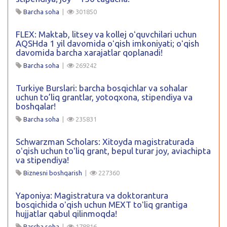
Barcha soha
|
301850
FLEX: Maktab, litsey va kollej oʻquvchilari uchun
AQSHda 1 yil davomida oʻqish imkoniyati; oʻqish
davomida barcha xarajatlar qoplanadi!
Barcha soha
|
269242
Turkiye Burslari: barcha bosqichlar va sohalar
uchun to’liq grantlar, yotoqxona, stipendiya va
boshqalar!
Barcha soha
|
235831
Schwarzman Scholars: Xitoyda magistraturada
oʻqish uchun toʻliq grant, bepul turar joy, aviachipta
va stipendiya!
Biznesni boshqarish
|
227360
Yaponiya: Magistratura va doktorantura
bosqichida oʻqish uchun MEXT toʻliq grantiga
hujjatlar qabul qilinmoqda!
Barcha soha
|
178816