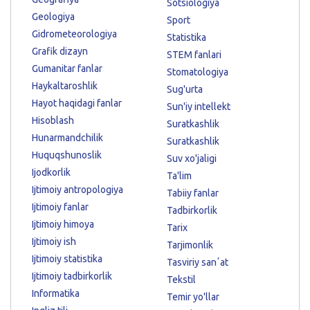
Sotsiologiya
Geologiya
Sport
Gidrometeorologiya
Statistika
Grafik dizayn
STEM fanlari
Gumanitar fanlar
Stomatologiya
Haykaltaroshlik
Sug'urta
Hayot haqidagi fanlar
Sun'iy intellekt
Hisoblash
Suratkashlik
Hunarmandchilik
Suratkashlik
Huquqshunoslik
Suv xo'jaligi
Ijodkorlik
Ta'lim
Ijtimoiy antropologiya
Tabiiy fanlar
Ijtimoiy fanlar
Tadbirkorlik
Ijtimoiy himoya
Tarix
Ijtimoiy ish
Tarjimonlik
Ijtimoiy statistika
Tasviriy sanʼat
Ijtimoiy tadbirkorlik
Tekstil
Informatika
Temir yo'llar