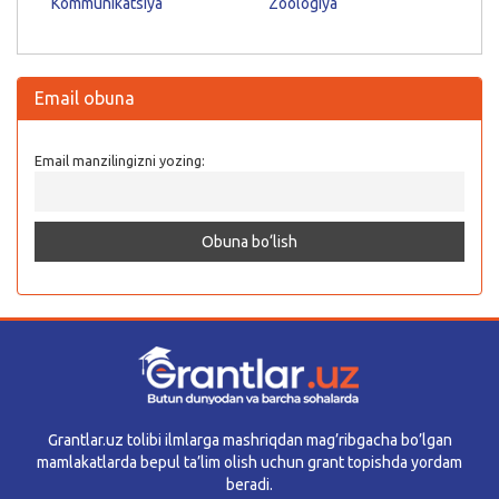
Kommunikatsiya
Zoologiya
Email obuna
Email manzilingizni yozing:
Grantlar.uz tolibi ilmlarga mashriqdan mag’ribgacha bo’lgan
mamlakatlarda bepul ta’lim olish uchun grant topishda yordam
beradi.