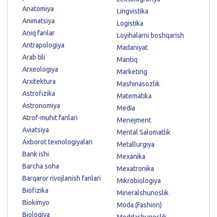
Anatomiya
Lingvistika
Animatsiya
Logistika
Aniq fanlar
Loyihalarni boshqarish
Antrapologiya
Madaniyat
Arab tili
Mantiq
Arxeologiya
Marketing
Arxitektura
Mashinasozlik
Astrofizika
Matematika
Astronomiya
Media
Atrof-muhit fanlari
Menejment
Aviatsiya
Mental Salomatlik
Axborot texnologiyalari
Metallurgiya
Bank ishi
Mexanika
Barcha soha
Mexatronika
Barqaror rivojlanish fanlari
Mikrobiologiya
Biofizika
Mineralshunoslik
Biokimyo
Moda (Fashion)
Biologiya
Moddashunoslik