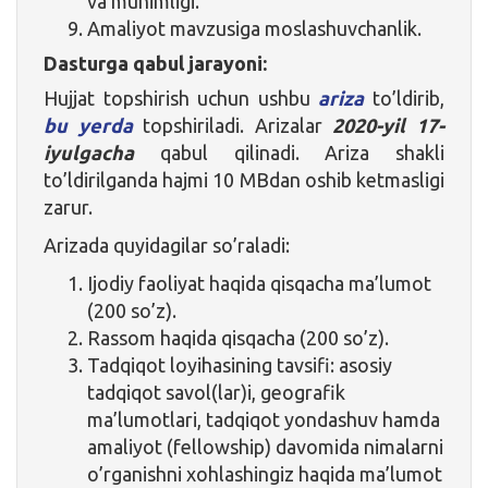
va muhimligi.
Amaliyot mavzusiga moslashuvchanlik.
Dasturga qabul jarayoni:
Hujjat topshirish uchun ushbu
ariza
to’ldirib,
bu yerda
topshiriladi. Arizalar
2020-yil 17-
iyulgacha
qabul qilinadi. Ariza shakli
to’ldirilganda hajmi 10 MBdan oshib ketmasligi
zarur.
Arizada quyidagilar so’raladi:
Ijodiy faoliyat haqida qisqacha ma’lumot
(200 so’z).
Rassom haqida qisqacha (200 so’z).
Tadqiqot loyihasining tavsifi: asosiy
tadqiqot savol(lar)i, geografik
ma’lumotlari, tadqiqot yondashuv hamda
amaliyot (fellowship) davomida nimalarni
o’rganishni xohlashingiz haqida ma’lumot