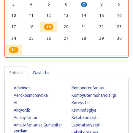
3
4
5
6
8
9
7
10
11
12
13
14
15
16
17
18
20
21
22
23
19
24
25
26
27
28
29
30
31
Sohalar
Davlatlar
Adabiyot
Kompyuter fanlari
Aerokosmonavtika
Kompyuter muhandisligi
AI
Koreys tili
Aktyorlik
Kriminologiya
Amaliy fanlar
Kutubxona ishi
Amaliy fanlar va Gumanitar
Laboratoriya ishi
yordam
Leksikografiya