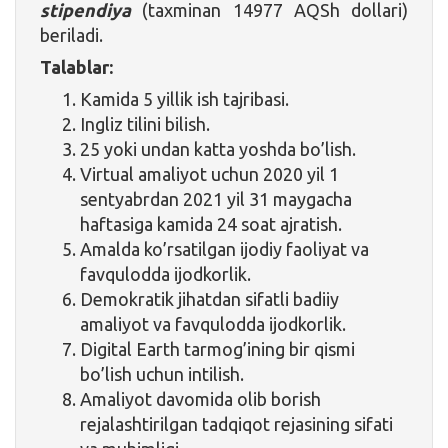
stipendiya
(taxminan 14977 AQSh dollari)
beriladi.
Talablar:
Kamida 5 yillik ish tajribasi.
Ingliz tilini bilish.
25 yoki undan katta yoshda bo’lish.
Virtual amaliyot uchun 2020 yil 1
sentyabrdan 2021 yil 31 maygacha
haftasiga kamida 24 soat ajratish.
Amalda ko’rsatilgan ijodiy faoliyat va
favqulodda ijodkorlik.
Demokratik jihatdan sifatli badiiy
amaliyot va favqulodda ijodkorlik.
Digital Earth tarmog’ining bir qismi
bo’lish uchun intilish.
Amaliyot davomida olib borish
rejalashtirilgan tadqiqot rejasining sifati