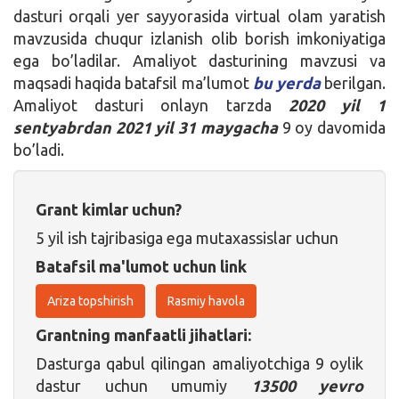
dasturi orqali yer sayyorasida virtual olam yaratish
mavzusida chuqur izlanish olib borish imkoniyatiga
ega bo’ladilar. Amaliyot dasturining mavzusi va
maqsadi haqida batafsil ma’lumot
bu yerda
berilgan.
Amaliyot dasturi onlayn tarzda
2020 yil 1
sentyabrdan 2021 yil 31 maygacha
9 oy davomida
bo’ladi.
Grant kimlar uchun?
5 yil ish tajribasiga ega mutaxassislar uchun
Batafsil ma'lumot uchun link
Ariza topshirish
Rasmiy havola
Grantning manfaatli jihatlari:
Dasturga qabul qilingan amaliyotchiga 9 oylik
dastur uchun umumiy
13500 yevro