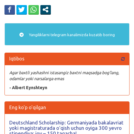
Yangiliklarni
telegram
kanalimizda kuzatib boring
Iqtibos
Agar baxtli yashashni istasangiz baxtni maqsadga bog’lang,
odamlar yoki narsalarga emas
- Albert Eynshteyn
Eng ko'p o'qilgan
Deutschland Scholarship: Germaniyada bakalavriat
yoki magistraturada oʻqish uchun oyiga 300 yevro
stipendiya; joy – 150 tagacha!