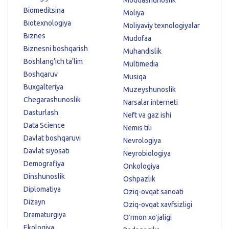
Biomeditsina
Moliya
Biotexnologiya
Moliyaviy texnologiyalar
Biznes
Mudofaa
Biznesni boshqarish
Muhandislik
Boshlang'ich ta'lim
Multimedia
Boshqaruv
Musiqa
Buxgalteriya
Muzeyshunoslik
Chegarashunoslik
Narsalar interneti
Dasturlash
Neft va gaz ishi
Data Science
Nemis tili
Davlat boshqaruvi
Nevrologiya
Davlat siyosati
Neyrobiologiya
Demografiya
Onkologiya
Dinshunoslik
Oshpazlik
Diplomatiya
Oziq-ovqat sanoati
Dizayn
Oziq-ovqat xavfsizligi
Dramaturgiya
Oʻrmon xoʻjaligi
Ekologiya