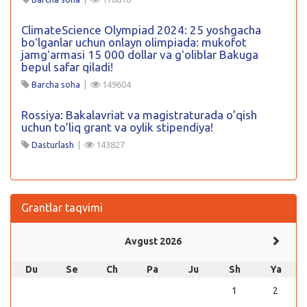
ClimateScience Olympiad 2024: 25 yoshgacha
boʻlganlar uchun onlayn olimpiada: mukofot
jamgʻarmasi 15 000 dollar va gʻoliblar Bakuga
bepul safar qiladi!
Barcha soha
|
149604
Rossiya: Bakalavriat va magistraturada o’qish
uchun to’liq grant va oylik stipendiya!
Dasturlash
|
143827
Grantlar taqvimi
Avgust 2026
Du
Se
Ch
Pa
Ju
Sh
Ya
1
2