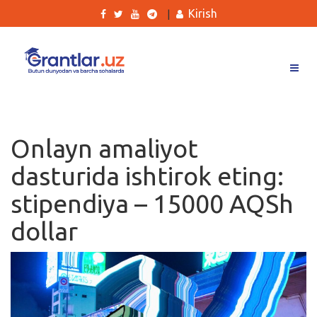
Kirish
|
Grantlar
Tanlovlar
Onlayn amaliyot
Ishlar
dasturida ishtirok eting:
Kurslar
stipendiya – 15000 AQSh
Blog
dollar
Yana
Qidirish