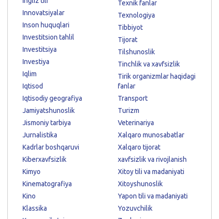
Ingliz tili
Texnik fanlar
Innovatsiyalar
Texnologiya
Inson huquqlari
Tibbiyot
Investitsion tahlil
Tijorat
Investitsiya
Tilshunoslik
Investiya
Tinchlik va xavfsizlik
Iqlim
Tirik organizmlar haqidagi
Iqtisod
fanlar
Iqtisodiy geografiya
Transport
Jamiyatshunoslik
Turizm
Jismoniy tarbiya
Veterinariya
Jurnalistika
Xalqaro munosabatlar
Kadrlar boshqaruvi
Xalqaro tijorat
Kiberxavfsizlik
xavfsizlik va rivojlanish
Kimyo
Xitoy tili va madaniyati
Kinematografiya
Xitoyshunoslik
Kino
Yapon tili va madaniyati
Klassika
Yozuvchilik