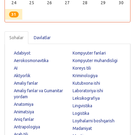
24
25
26
27
28
29
30
31
Sohalar
Davlatlar
Adabiyot
Kompyuter fanlari
Aerokosmonavtika
Kompyuter muhandisligi
AI
Koreys tili
Aktyorlik
Kriminologiya
Amaliy fanlar
Kutubxona ishi
Amaliy fanlar va Gumanitar
Laboratoriya ishi
yordam
Leksikografiya
Anatomiya
Lingvistika
Animatsiya
Logistika
Aniq fanlar
Loyihalarni boshqarish
Antrapologiya
Madaniyat
Arab tili