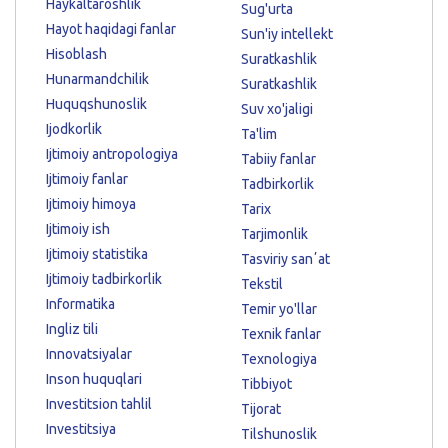
Haykaltaroshlik
Sug'urta
Hayot haqidagi fanlar
Sun'iy intellekt
Hisoblash
Suratkashlik
Hunarmandchilik
Suratkashlik
Huquqshunoslik
Suv xo'jaligi
Ijodkorlik
Ta'lim
Ijtimoiy antropologiya
Tabiiy fanlar
Ijtimoiy fanlar
Tadbirkorlik
Ijtimoiy himoya
Tarix
Ijtimoiy ish
Tarjimonlik
Ijtimoiy statistika
Tasviriy sanʼat
Ijtimoiy tadbirkorlik
Tekstil
Informatika
Temir yo'llar
Ingliz tili
Texnik fanlar
Innovatsiyalar
Texnologiya
Inson huquqlari
Tibbiyot
Investitsion tahlil
Tijorat
Investitsiya
Tilshunoslik