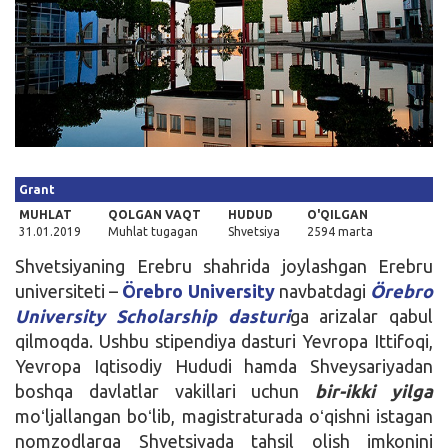
Kirish
Grant
MUHLAT
QOLGAN VAQT
HUDUD
O'QILGAN
31.01.2019
Muhlat tugagan
Shvetsiya
2594 marta
Shvetsiyaning Erebru shahrida joylashgan Erebru
universiteti –
Örebro University
navbatdagi
Örebro
University Scholarship dasturi
ga arizalar qabul
qilmoqda. Ushbu stipendiya dasturi Yevropa Ittifoqi,
Yevropa Iqtisodiy Hududi hamda Shveysariyadan
boshqa davlatlar vakillari uchun
bir-ikki yilga
moʻljallangan boʻlib, magistraturada oʻqishni istagan
nomzodlarga Shvetsiyada tahsil olish imkonini