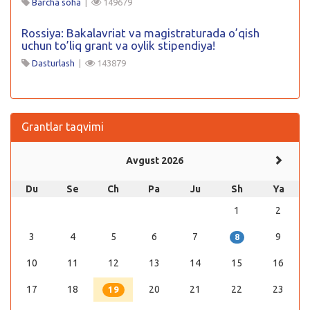
Barcha soha
|
149679
Rossiya: Bakalavriat va magistraturada o’qish
uchun to’liq grant va oylik stipendiya!
Dasturlash
|
143879
Grantlar taqvimi
Avgust 2026
Du
Se
Ch
Pa
Ju
Sh
Ya
1
2
3
4
5
6
7
9
8
10
11
12
13
14
15
16
17
18
20
21
22
23
19