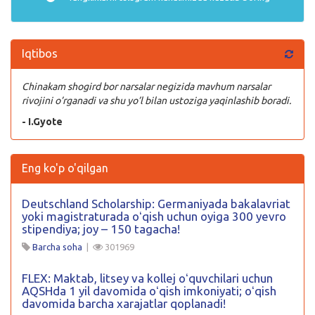
Iqtibos
Chinakam shogird bor narsalar negizida mavhum narsalar
rivojini o’rganadi va shu yo’l bilan ustoziga yaqinlashib boradi.
- I.Gyote
Eng ko'p o'qilgan
Deutschland Scholarship: Germaniyada bakalavriat
yoki magistraturada oʻqish uchun oyiga 300 yevro
stipendiya; joy – 150 tagacha!
Barcha soha
|
301969
FLEX: Maktab, litsey va kollej oʻquvchilari uchun
AQSHda 1 yil davomida oʻqish imkoniyati; oʻqish
davomida barcha xarajatlar qoplanadi!