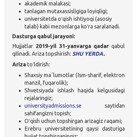
akademik malakasi;
tanlagan mutaxassisligiga loyiqligi;
universitetda oʻqish ishtiyoqi (asosiy
talab) kabi mezonlarga koʻra saralanadi.
Dasturga qabul jarayoni:
Hujjatlar
2019-yil 31-yanvarga qadar
qabul
qilinadi. Ariza topshirish:
SHU YERDA
.
Ariza
toʻldirish:
Shaxsiy maʼlumotlar (Ism-sharif, elektron
manzil, fuqarolik);
Shvetsiyada ishlash haqida kelgusidagi
rejalaringiz;
universityadmissions.se
saytidan
sahifangizni topish;
Oʻqish uchun topshirgan arizagiz raqami;
Erebru universitetining qaysi dasturiga
hujjat topshirganingiz;