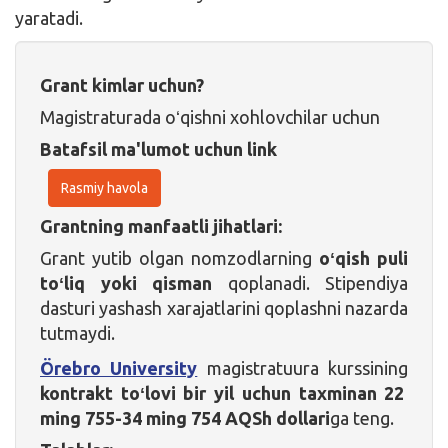
yaratadi.
Grant kimlar uchun?
Magistraturada oʻqishni xohlovchilar uchun
Batafsil ma'lumot uchun link
Rasmiy havola
Grantning manfaatli jihatlari:
Grant yutib olgan nomzodlarning
oʻqish puli
toʻliq yoki qisman
qoplanadi. Stipendiya
dasturi yashash xarajatlarini qoplashni nazarda
tutmaydi.
Örebro University
magistratuura kurssining
kontrakt toʻlovi bir yil uchun taxminan 22
ming 755-34 ming 754 AQSh dollari
ga teng.