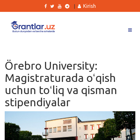
Kirish
|
Grantlar
Tanlovlar
Örebro University:
Ishlar
Magistraturada oʻqish
Kurslar
uchun toʻliq va qisman
Blog
stipendiyalar
Yana
Qidirish