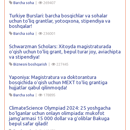
Barcha soha
|
269407
Turkiye Burslari: barcha bosqichlar va sohalar
uchun to’liq grantlar, yotoqxona, stipendiya va
boshqalar!
Barcha soha
|
236001
Schwarzman Scholars: Xitoyda magistraturada
oʻqish uchun toʻliq grant, bepul turar joy, aviachipta
va stipendiya!
Biznesni boshqarish
|
227445
Yaponiya: Magistratura va doktorantura
bosqichida oʻqish uchun MEXT toʻliq grantiga
hujjatlar qabul qilinmoqda!
Barcha soha
|
178895
ClimateScience Olympiad 2024: 25 yoshgacha
boʻlganlar uchun onlayn olimpiada: mukofot
jamgʻarmasi 15 000 dollar va gʻoliblar Bakuga
bepul safar qiladi!