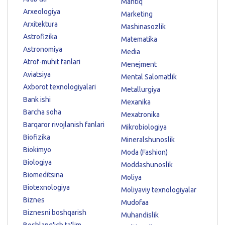
Mantiq
Arxeologiya
Marketing
Arxitektura
Mashinasozlik
Astrofizika
Matematika
Astronomiya
Media
Atrof-muhit fanlari
Menejment
Aviatsiya
Mental Salomatlik
Axborot texnologiyalari
Metallurgiya
Bank ishi
Mexanika
Barcha soha
Mexatronika
Barqaror rivojlanish fanlari
Mikrobiologiya
Biofizika
Mineralshunoslik
Biokimyo
Moda (Fashion)
Biologiya
Moddashunoslik
Biomeditsina
Moliya
Biotexnologiya
Moliyaviy texnologiyalar
Biznes
Mudofaa
Biznesni boshqarish
Muhandislik
Boshlang'ich ta'lim