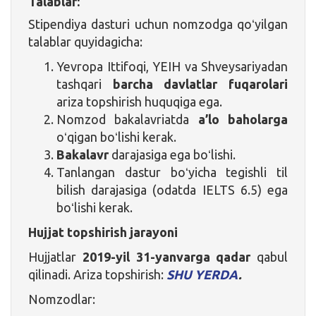
Talablar:
Stipendiya dasturi uchun nomzodga qoʻyilgan
talablar quyidagicha:
Yevropa Ittifoqi, YEIH va Shveysariyadan
tashqari
barcha davlatlar fuqarolari
ariza topshirish huquqiga ega.
Nomzod bakalavriatda
a’lo b
aholarga
oʻqigan boʻlishi kerak.
Bakalavr
darajasiga ega boʻlishi.
Tanlangan dastur boʻyicha tegishli til
bilish darajasiga (odatda IELTS 6.5) ega
boʻlishi kerak.
Hujjat topshirish jarayoni
Hujjatlar
2019-yil 31-yanvarga qadar
qabul
qilinadi. Ariza topshirish:
SHU YERDA
.
Nomzodlar: