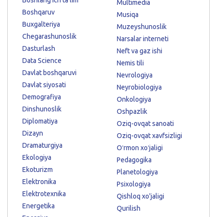
Multimedia
Boshqaruv
Musiqa
Buxgalteriya
Muzeyshunoslik
Chegarashunoslik
Narsalar interneti
Dasturlash
Neft va gaz ishi
Data Science
Nemis tili
Davlat boshqaruvi
Nevrologiya
Davlat siyosati
Neyrobiologiya
Demografiya
Onkologiya
Dinshunoslik
Oshpazlik
Diplomatiya
Oziq-ovqat sanoati
Dizayn
Oziq-ovqat xavfsizligi
Dramaturgiya
Oʻrmon xoʻjaligi
Ekologiya
Pedagogika
Ekoturizm
Planetologiya
Elektronika
Psixologiya
Elektrotexnika
Qishloq xo'jaligi
Energetika
Qurilish