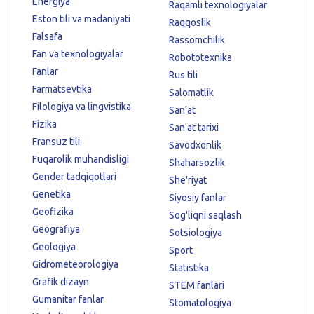
Energiya
Raqamli texnologiyalar
Eston tili va madaniyati
Raqqoslik
Falsafa
Rassomchilik
Fan va texnologiyalar
Robototexnika
Fanlar
Rus tili
Farmatsevtika
Salomatlik
Filologiya va lingvistika
San'at
Fizika
San'at tarixi
Fransuz tili
Savodxonlik
Fuqarolik muhandisligi
Shaharsozlik
Gender tadqiqotlari
She'riyat
Genetika
Siyosiy fanlar
Geofizika
Sog'liqni saqlash
Geografiya
Sotsiologiya
Geologiya
Sport
Gidrometeorologiya
Statistika
Grafik dizayn
STEM fanlari
Gumanitar fanlar
Stomatologiya