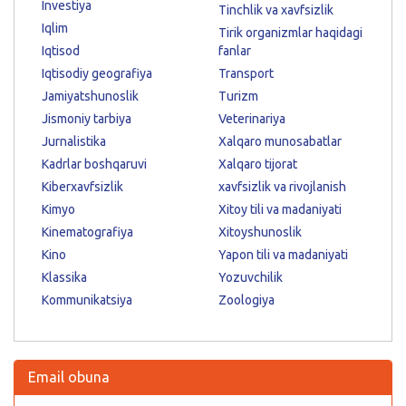
Investiya
Tinchlik va xavfsizlik
Iqlim
Tirik organizmlar haqidagi
Iqtisod
fanlar
Iqtisodiy geografiya
Transport
Jamiyatshunoslik
Turizm
Jismoniy tarbiya
Veterinariya
Jurnalistika
Xalqaro munosabatlar
Kadrlar boshqaruvi
Xalqaro tijorat
Kiberxavfsizlik
xavfsizlik va rivojlanish
Kimyo
Xitoy tili va madaniyati
Kinematografiya
Xitoyshunoslik
Kino
Yapon tili va madaniyati
Klassika
Yozuvchilik
Kommunikatsiya
Zoologiya
Email obuna