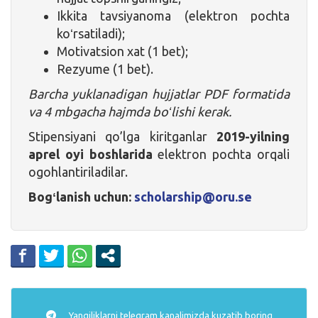
Ikkita tavsiyanoma (elektron pochta
koʻrsatiladi);
Motivatsion xat (1 bet);
Rezyume (1 bet).
Barcha yuklanadigan hujjatlar PDF formatida
va 4 mbgacha hajmda boʻlishi kerak.
Stipensiyani qo’lga kiritganlar
2019-yilning
aprel oyi boshlarida
elektron pochta orqali
ogohlantiriladilar.
Bogʻlanish uchun:
scholarship@oru.se
Yangiliklarni
telegram
kanalimizda kuzatib boring