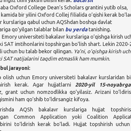
laba Oxford College Dean’s Scholars grantini yutib olsa,
 kamida bir yilini Oxford Collej filialida o’qishi kerak bo’la
r kurslariga qabul uchun AQShdan boshqa davlat
riga qo’yilgan talablar bilan
bu yerda
tanishing.
 Emory universiteti bakalavr kurslariga o’qishga kirish u
i SAT imtihonlarini topshirgan bo’lish shart. Lekin 2020-
li uchun bu talab bekor qilingan.
Ya’ni, o’qishga kirish uc
i SAT natijalarini taqdim etmaslik ham mumkin.
bul jarayoni:
b olish uchun Emory universiteti bakalavr kurslaridan bi
hirish kerak. Agar hujjatlarni
2020-yil 15-noyabrga
z, grant uchun nomzodlikka qo’yilasiz. Arizani to’ldiri
ismini ham qo’shib to’ldirsangiz kifoya.
irishda AQSh bakalavr kurslariga hujjat topshiri
adigan Common Application yoki Coalition Applica
 birini to’ldirish kerak bo’ladi. Hujjat topshirish uchu