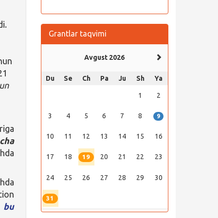
di.
Grantlar taqvimi
Avgust 2026
chun
21
Du
Se
Ch
Pa
Ju
Sh
Ya
hun
1
2
3
4
5
6
7
8
9
riga
10
11
12
13
14
15
16
cha
shda
17
18
20
21
22
23
19
24
25
26
27
28
29
30
shda
tion
31
n
bu