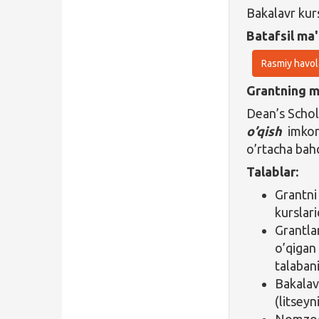
Bakalavr kur
Batafsil ma'
Rasmiy havol
Grantning ma
Dean’s Schola
o’qish
imkoni
o’rtacha baho
Talablar:
Grantni
kurslar
Grantla
o’qigan
talaban
Bakalav
(litseyn
Nomzod i