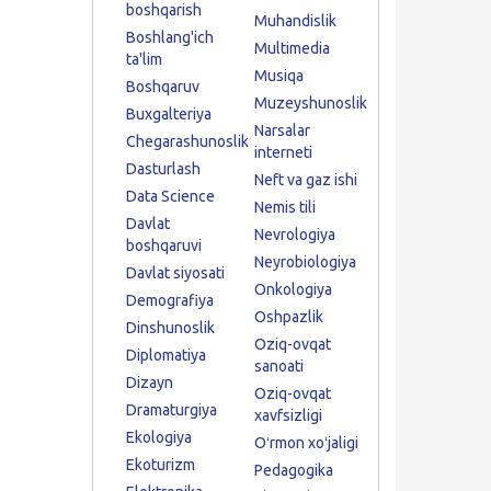
boshqarish
Muhandislik
Boshlang'ich
Multimedia
ta'lim
Musiqa
Boshqaruv
Muzeyshunoslik
Buxgalteriya
Narsalar
Chegarashunoslik
interneti
Dasturlash
Neft va gaz ishi
Data Science
Nemis tili
Davlat
Nevrologiya
boshqaruvi
Neyrobiologiya
Davlat siyosati
Onkologiya
Demografiya
Oshpazlik
Dinshunoslik
Oziq-ovqat
Diplomatiya
sanoati
Dizayn
Oziq-ovqat
Dramaturgiya
xavfsizligi
Ekologiya
Oʻrmon xoʻjaligi
Ekoturizm
Pedagogika