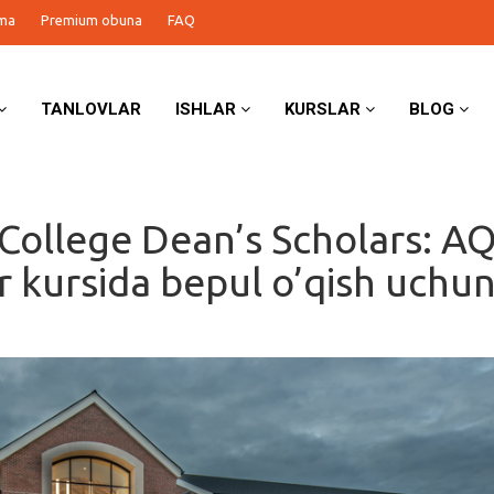
ma
Premium obuna
FAQ
TANLOVLAR
ISHLAR
KURSLAR
BLOG
College Dean’s Scholars: A
r kursida bepul o’qish uchu