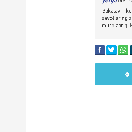
yerga
bosin
Bakalavr ku
savollarin
murojaat qil