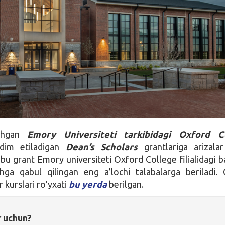
ashgan
Emory Universiteti tarkibidagi Oxford C
dim etiladigan
Dean’s Scholars
grantlariga arizala
bu grant Emory universiteti Oxford College filialidagi b
shga qabul qilingan eng a’lochi talabalarga beriladi.
 kurslari ro’yxati
bu yerda
berilgan.
r uchun?