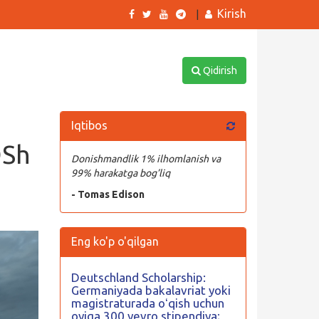
Kirish
|
Qidirish
Iqtibos
QSh
Donishmandlik 1% ilhomlanish va
n
99% harakatga bog’liq
- Tomas Edison
Eng ko'p o'qilgan
Deutschland Scholarship:
Germaniyada bakalavriat yoki
magistraturada oʻqish uchun
oyiga 300 yevro stipendiya;