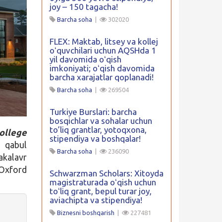
joy – 150 tagacha!
Barcha soha
|
302020
FLEX: Maktab, litsey va kollej
oʻquvchilari uchun AQSHda 1
yil davomida oʻqish
imkoniyati; oʻqish davomida
barcha xarajatlar qoplanadi!
Barcha soha
|
269504
Turkiye Burslari: barcha
bosqichlar va sohalar uchun
to’liq grantlar, yotoqxona,
ollege
stipendiya va boshqalar!
r qabul
Barcha soha
|
236090
akalavr
 Oxford
Schwarzman Scholars: Xitoyda
magistraturada oʻqish uchun
toʻliq grant, bepul turar joy,
aviachipta va stipendiya!
Biznesni boshqarish
|
227481