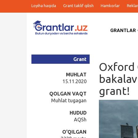
Loyiha haqida
Grant taklif qilish
Hamkorlar
Rekla
GRANTLAR
Grantlar
Tanlovlar
Grant
Oxford 
Ishlar
MUHLAT
bakalav
15.11.2020
grant!
Kurslar
QOLGAN VAQT
Muhlat tugagan
Blog
HUDUD
AQSh
Yana
O'QILGAN