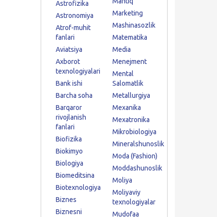
Mantiq
Astrofizika
Marketing
Astronomiya
Mashinasozlik
Atrof-muhit
fanlari
Matematika
Aviatsiya
Media
Axborot
Menejment
texnologiyalari
Mental
Bank ishi
Salomatlik
Barcha soha
Metallurgiya
Barqaror
Mexanika
rivojlanish
Mexatronika
fanlari
Mikrobiologiya
Biofizika
Mineralshunoslik
Biokimyo
Moda (Fashion)
Biologiya
Moddashunoslik
Biomeditsina
Moliya
Biotexnologiya
Moliyaviy
Biznes
texnologiyalar
Biznesni
Mudofaa