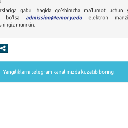
g.
rslariga qabul haqida qo’shimcha ma’lumot uchun 
giz bo’lsa
admission@emory.edu
elektron manzil
ishingiz mumkin.
Yangiliklarni
telegram
kanalimizda kuzatib boring