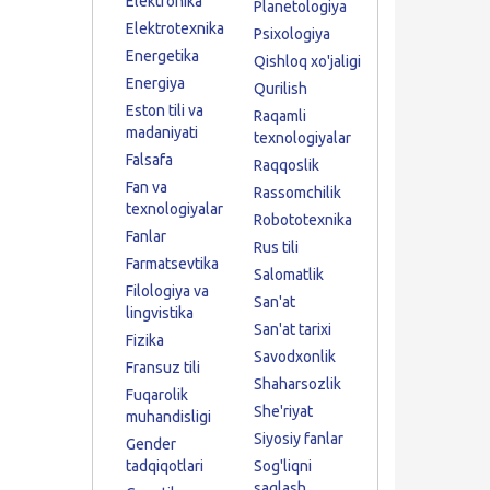
Elektronika
Planetologiya
Elektrotexnika
Psixologiya
Energetika
Qishloq xo'jaligi
Energiya
Qurilish
Eston tili va
Raqamli
madaniyati
texnologiyalar
Falsafa
Raqqoslik
Fan va
Rassomchilik
texnologiyalar
Robototexnika
Fanlar
Rus tili
Farmatsevtika
Salomatlik
Filologiya va
San'at
lingvistika
San'at tarixi
Fizika
Savodxonlik
Fransuz tili
Shaharsozlik
Fuqarolik
She'riyat
muhandisligi
Siyosiy fanlar
Gender
tadqiqotlari
Sog'liqni
saqlash