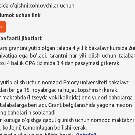
sida o’qishni xohlovchilar uchun
lumot uchun link
a
nfaatli jihatlari:
rs grantini yutib olgan talaba 4 yillik bakalavr kursida
be
yatiga ega bo’ladi. Grantni har yili olish uchun talaba
si 4 ballik GPA tizimida 3.4 dan pasaymasligi kerak.
 yutib olish uchun nomzod Emory universiteti bakalavr
idan biriga 15-noyabrgacha hujjat topshirishi kerak.
r maktabda (litseyda yoki kollejda) eng yuqori baholarga
 talabalarga beriladi. Grant belgilanishida yagona mezon
ing baholari hisoblanadi.
r kursiga o’qishga qabul qilinish uchun nomzod maktabni
i, kollejni) tamomlagan bo’lishi kerak.
ngliz tilini yaxshi bilishi kerak.
Batafsil