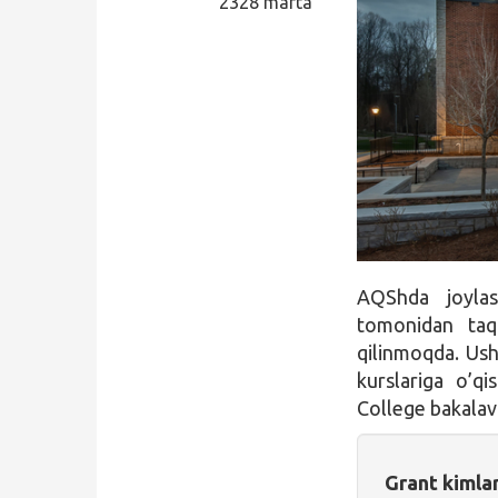
2328 marta
Qidirish
Kirish
AQShda joyl
tomonidan taq
qilinmoqda. Ush
kurslariga o’qi
College bakalavr
Grant kimla