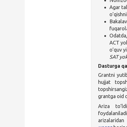
Agar ta
o’qishni
Bakalav
fuqarola
Odatda,
ACT yok
o’quv yi
SAT yok
Dasturga qa
Grantni yuti
hujjat tops
topshirsangi
grantga oid q
Ariza to’ld
foydalanil
arizalaridan