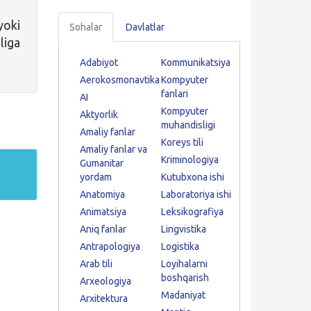
yoki
Sohalar
Davlatlar
iga
Adabiyot
Kommunikatsiya
Aerokosmonavtika
Kompyuter
fanlari
AI
Kompyuter
Aktyorlik
muhandisligi
Amaliy fanlar
Koreys tili
Amaliy fanlar va
Kriminologiya
Gumanitar
yordam
Kutubxona ishi
Anatomiya
Laboratoriya ishi
Animatsiya
Leksikografiya
Aniq fanlar
Lingvistika
Antrapologiya
Logistika
Arab tili
Loyihalarni
boshqarish
Arxeologiya
Madaniyat
Arxitektura