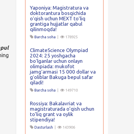
Yaponiya: Magistratura va
doktorantura bosqichida
oʻqish uchun MEXT toʻliq
grantiga hujjatlar qabul
qilinmoqda!
Barcha soha
|
178925
pul
ClimateScience Olympiad
ning
2024: 25 yoshgacha
boʻlganlar uchun onlayn
olimpiada: mukofot
jamgʻarmasi 15 000 dollar va
gʻoliblar Bakuga bepul safar
qiladi!
Barcha soha
|
149710
Rossiya: Bakalavriat va
magistraturada o’qish uchun
to’liq grant va oylik
stipendiya!
Dasturlash
|
143906