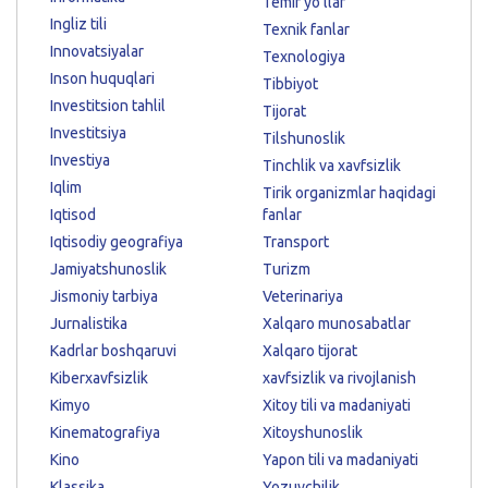
Temir yo'llar
Ingliz tili
Texnik fanlar
Innovatsiyalar
Texnologiya
Inson huquqlari
Tibbiyot
Investitsion tahlil
Tijorat
Investitsiya
Tilshunoslik
Investiya
Tinchlik va xavfsizlik
Iqlim
Tirik organizmlar haqidagi
Iqtisod
fanlar
Iqtisodiy geografiya
Transport
Jamiyatshunoslik
Turizm
Jismoniy tarbiya
Veterinariya
Jurnalistika
Xalqaro munosabatlar
Kadrlar boshqaruvi
Xalqaro tijorat
Kiberxavfsizlik
xavfsizlik va rivojlanish
Kimyo
Xitoy tili va madaniyati
Kinematografiya
Xitoyshunoslik
Kino
Yapon tili va madaniyati
Klassika
Yozuvchilik