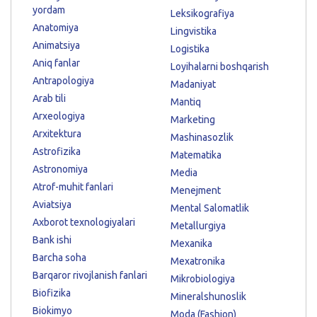
yordam
Leksikografiya
Anatomiya
Lingvistika
Animatsiya
Logistika
Aniq fanlar
Loyihalarni boshqarish
Antrapologiya
Madaniyat
Arab tili
Mantiq
Arxeologiya
Marketing
Arxitektura
Mashinasozlik
Astrofizika
Matematika
Astronomiya
Media
Atrof-muhit fanlari
Menejment
Aviatsiya
Mental Salomatlik
Axborot texnologiyalari
Metallurgiya
Bank ishi
Mexanika
Barcha soha
Mexatronika
Barqaror rivojlanish fanlari
Mikrobiologiya
Biofizika
Mineralshunoslik
Biokimyo
Moda (Fashion)