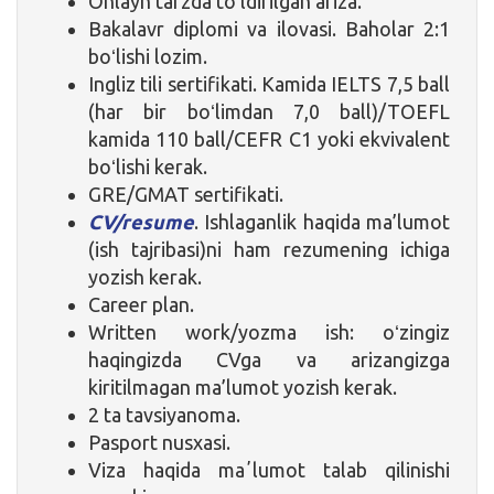
Onlayn tarzda toʻldirilgan ariza.
Bakalavr diplomi va ilovasi. Baholar 2:1
boʻlishi lozim.
Ingliz tili sertifikati. Kamida IELTS 7,5 ball
(har bir boʻlimdan 7,0 ball)/TOEFL
kamida 110 ball/CEFR C1 yoki ekvivalent
boʻlishi kerak.
GRE/GMAT sertifikati.
CV/resume
. Ishlaganlik haqida ma’lumot
(ish tajribasi)ni ham rezumening ichiga
yozish kerak.
Career plan.
Written work/yozma ish: oʻzingiz
haqingizda CVga va arizangizga
kiritilmagan ma’lumot yozish kerak.
2 ta tavsiyanoma.
Pasport nusxasi.
Viza haqida maʼlumot talab qilinishi