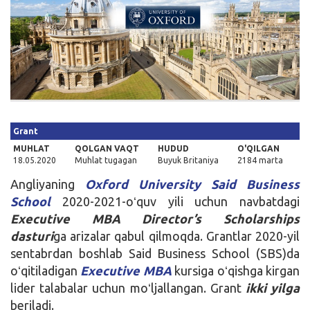
Kirish
Grant
MUHLAT
QOLGAN VAQT
HUDUD
O'QILGAN
18.05.2020
Muhlat tugagan
Buyuk Britaniya
2184 marta
Angliyaning
Oxford University Said Business
School
2020-2021-oʻquv yili uchun navbatdagi
Executive MBA Director’s Scholarships
dasturi
ga arizalar qabul qilmoqda. Grantlar 2020-yil
sentabrdan boshlab Said Business School (SBS)da
oʻqitiladigan
Executive MBA
kursiga oʻqishga kirgan
lider talabalar uchun moʻljallangan. Grant
ikki yilga
beriladi.