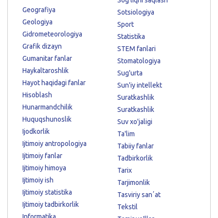
Geografiya
Sotsiologiya
Geologiya
Sport
Gidrometeorologiya
Statistika
Grafik dizayn
STEM fanlari
Gumanitar fanlar
Stomatologiya
Haykaltaroshlik
Sug'urta
Hayot haqidagi fanlar
Sun'iy intellekt
Hisoblash
Suratkashlik
Hunarmandchilik
Suratkashlik
Huquqshunoslik
Suv xo'jaligi
Ijodkorlik
Ta'lim
Ijtimoiy antropologiya
Tabiiy fanlar
Ijtimoiy fanlar
Tadbirkorlik
Ijtimoiy himoya
Tarix
Ijtimoiy ish
Tarjimonlik
Ijtimoiy statistika
Tasviriy sanʼat
Ijtimoiy tadbirkorlik
Tekstil
Informatika