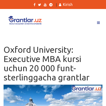
Kirish
|
Grantlar
Tanlovlar
Oxford University:
Ishlar
Executive MBA kursi
Kurslar
uchun 20 000 funt-
Blog
sterlinggacha grantlar
Yana
Qidirish