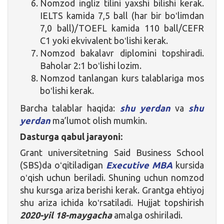
Nomzod ingliz tilini yaxshi bilishi kerak.
IELTS kamida 7,5 ball (har bir boʻlimdan
7,0 ball)/TOEFL kamida 110 ball/CEFR
C1 yoki ekvivalent boʻlishi kerak.
Nomzod bakalavr diplomini topshiradi.
Baholar 2:1 boʻlishi lozim.
Nomzod tanlangan kurs talablariga mos
boʻlishi kerak.
Barcha talablar haqida:
shu yerdan
va
shu
yerdan
ma’lumot olish mumkin.
Dasturga qabul jarayoni:
Grant universitetning Said Business School
(SBS)da oʻqitiladigan
Executive MBA
kursida
oʻqish uchun beriladi. Shuning uchun nomzod
shu kursga ariza berishi kerak. Grantga ehtiyoj
shu ariza ichida koʻrsatiladi. Hujjat topshirish
2020-yil 18-maygacha
amalga oshiriladi.