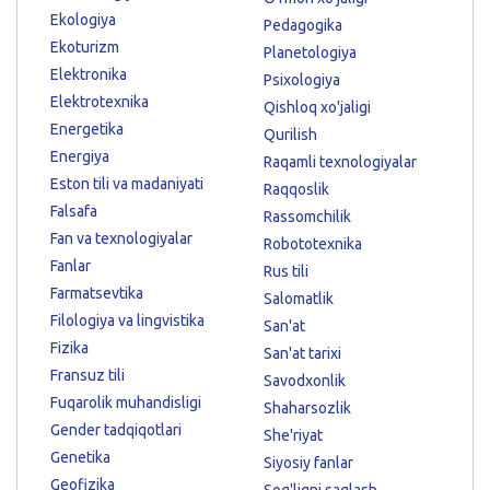
Ekologiya
Pedagogika
Ekoturizm
Planetologiya
Elektronika
Psixologiya
Elektrotexnika
Qishloq xo'jaligi
Energetika
Qurilish
Energiya
Raqamli texnologiyalar
Eston tili va madaniyati
Raqqoslik
Falsafa
Rassomchilik
Fan va texnologiyalar
Robototexnika
Fanlar
Rus tili
Farmatsevtika
Salomatlik
Filologiya va lingvistika
San'at
Fizika
San'at tarixi
Fransuz tili
Savodxonlik
Fuqarolik muhandisligi
Shaharsozlik
Gender tadqiqotlari
She'riyat
Genetika
Siyosiy fanlar
Geofizika
Sog'liqni saqlash