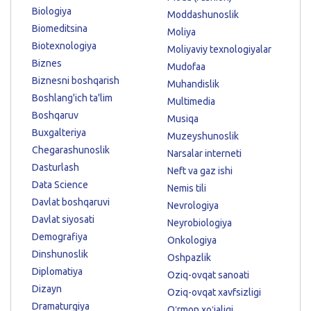
Biologiya
Moddashunoslik
Biomeditsina
Moliya
Biotexnologiya
Moliyaviy texnologiyalar
Biznes
Mudofaa
Biznesni boshqarish
Muhandislik
Boshlang'ich ta'lim
Multimedia
Boshqaruv
Musiqa
Buxgalteriya
Muzeyshunoslik
Chegarashunoslik
Narsalar interneti
Dasturlash
Neft va gaz ishi
Data Science
Nemis tili
Davlat boshqaruvi
Nevrologiya
Davlat siyosati
Neyrobiologiya
Demografiya
Onkologiya
Dinshunoslik
Oshpazlik
Diplomatiya
Oziq-ovqat sanoati
Dizayn
Oziq-ovqat xavfsizligi
Dramaturgiya
Oʻrmon xoʻjaligi