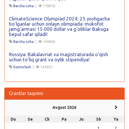
Barcha soha
|
178818
ClimateScience Olympiad 2024: 25 yoshgacha
boʻlganlar uchun onlayn olimpiada: mukofot
jamgʻarmasi 15 000 dollar va gʻoliblar Bakuga
bepul safar qiladi!
Barcha soha
|
149606
Rossiya: Bakalavriat va magistraturada o’qish
uchun to’liq grant va oylik stipendiya!
Dasturlash
|
143833
Grantlar taqvimi
Avgust 2026
Du
Se
Ch
Pa
Ju
Sh
Ya
1
2