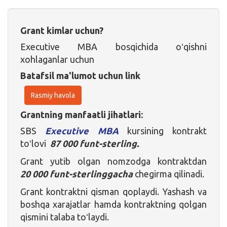
Grant kimlar uchun?
Executive MBA bosqichida oʻqishni
xohlaganlar uchun
Batafsil ma'lumot uchun link
Rasmiy havola
Grantning manfaatli jihatlari:
SBS
Executive MBA
kursining kontrakt
toʻlovi
87 000 funt-sterling.
Grant yutib olgan nomzodga kontraktdan
20 000 funt-sterlinggacha
chegirma qilinadi.
Grant kontraktni qisman qoplaydi. Yashash va
boshqa xarajatlar hamda kontraktning qolgan
qismini talaba toʻlaydi.