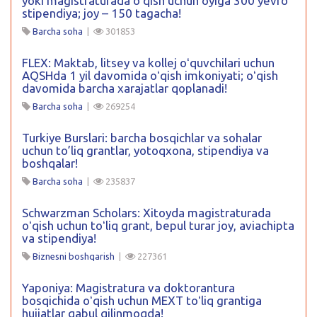
yoki magistraturada oʻqish uchun oyiga 300 yevro
stipendiya; joy – 150 tagacha!
Barcha soha
|
301853
FLEX: Maktab, litsey va kollej oʻquvchilari uchun
AQSHda 1 yil davomida oʻqish imkoniyati; oʻqish
davomida barcha xarajatlar qoplanadi!
Barcha soha
|
269254
Turkiye Burslari: barcha bosqichlar va sohalar
uchun to’liq grantlar, yotoqxona, stipendiya va
boshqalar!
Barcha soha
|
235837
Schwarzman Scholars: Xitoyda magistraturada
oʻqish uchun toʻliq grant, bepul turar joy, aviachipta
va stipendiya!
Biznesni boshqarish
|
227361
Yaponiya: Magistratura va doktorantura
bosqichida oʻqish uchun MEXT toʻliq grantiga
hujjatlar qabul qilinmoqda!