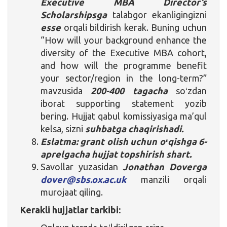
Executive MBA Director’s
Scholarshipsga
talabgor ekanligingizni
esse
orqali bildirish kerak. Buning uchun
“How will your background enhance the
diversity of the Executive MBA cohort,
and how will the programme benefit
your sector/region in the long-term?”
mavzusida
200-400 tagacha
soʻzdan
iborat supporting statement yozib
bering. Hujjat qabul komissiyasiga ma’qul
kelsa, sizni
suhbatga chaqirishadi.
Eslatma: grant olish uchun oʻqishga 6-
aprelgacha hujjat topshirish shart.
Savollar yuzasidan
Jonathan Doverga
dover@sbs.ox.ac.uk
manzili orqali
murojaat qiling.
Kerakli hujjatlar tarkibi: