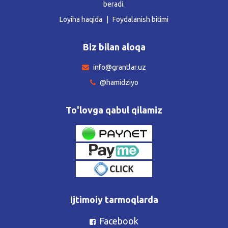
beradi.
Loyiha haqida
Foydalanish bitimi
Biz bilan aloqa
info@grantlar.uz
@hamidziyo
To'lovga qabul qilamiz
Ijtimoiy tarmoqlarda
Facebook