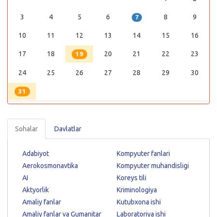
3
4
5
6
8
9
7
10
11
12
13
14
15
16
17
18
20
21
22
23
19
24
25
26
27
28
29
30
31
Sohalar
Davlatlar
Adabiyot
Kompyuter fanlari
Aerokosmonavtika
Kompyuter muhandisligi
AI
Koreys tili
Aktyorlik
Kriminologiya
Amaliy fanlar
Kutubxona ishi
Amaliy fanlar va Gumanitar
Laboratoriya ishi