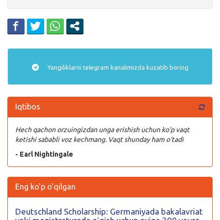
Yangiliklarni
telegram
kanalimizda kuzatib boring
Iqtibos
Hech qachon orzuingizdan unga erishish uchun ko’p vaqt
ketishi sababli voz kechmang. Vaqt shunday ham o’tadi
- Earl Nightingale
Eng ko'p o'qilgan
Deutschland Scholarship: Germaniyada bakalavriat