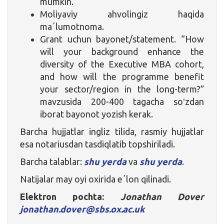
mumkin.
Moliyaviy ahvolingiz haqida
maʼlumotnoma.
Grant uchun bayonet/statement. “How
will your background enhance the
diversity of the Executive MBA cohort,
and how will the programme benefit
your sector/region in the long-term?”
mavzusida 200-400 tagacha soʻzdan
iborat bayonot yozish kerak.
Barcha hujjatlar ingliz tilida, rasmiy hujjatlar
esa notariusdan tasdiqlatib topshiriladi.
Barcha talablar:
shu yerda
va
shu yerda
.
Natijalar may oyi oxirida eʼlon qilinadi.
Elektron pochta:
Jonathan Dover
jonathan.dover@sbs.ox.ac.uk