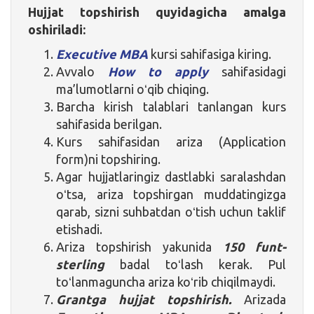
Hujjat
topshirish quyidagicha amalga
oshiriladi:
Executive MBA
kursi sahifasiga kiring.
Avvalo
How to apply
sahifasidagi
ma’lumotlarni oʻqib chiqing.
Barcha kirish talablari tanlangan kurs
sahifasida berilgan.
Kurs sahifasidan ariza (Application
form)ni topshiring.
Agar hujjatlaringiz dastlabki saralashdan
oʻtsa, ariza topshirgan muddatingizga
qarab, sizni suhbatdan oʻtish uchun taklif
etishadi.
Ariza topshirish yakunida
150 funt-
sterling
badal toʻlash kerak. Pul
toʻlanmaguncha ariza koʻrib chiqilmaydi.
Grantga hujjat topshirish.
Arizada