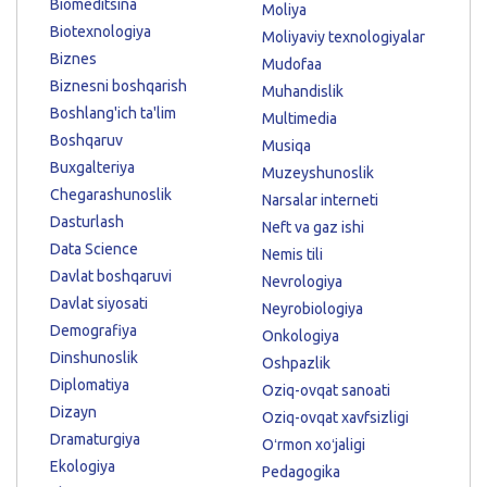
Biomeditsina
Moliya
Biotexnologiya
Moliyaviy texnologiyalar
Biznes
Mudofaa
Biznesni boshqarish
Muhandislik
Boshlang'ich ta'lim
Multimedia
Boshqaruv
Musiqa
Buxgalteriya
Muzeyshunoslik
Chegarashunoslik
Narsalar interneti
Dasturlash
Neft va gaz ishi
Data Science
Nemis tili
Davlat boshqaruvi
Nevrologiya
Davlat siyosati
Neyrobiologiya
Demografiya
Onkologiya
Dinshunoslik
Oshpazlik
Diplomatiya
Oziq-ovqat sanoati
Dizayn
Oziq-ovqat xavfsizligi
Dramaturgiya
Oʻrmon xoʻjaligi
Ekologiya
Pedagogika