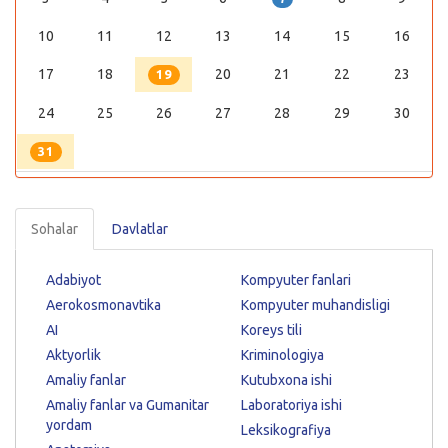
10
11
12
13
14
15
16
17
18
20
21
22
23
19
24
25
26
27
28
29
30
31
Sohalar
Davlatlar
Adabiyot
Kompyuter fanlari
Aerokosmonavtika
Kompyuter muhandisligi
AI
Koreys tili
Aktyorlik
Kriminologiya
Amaliy fanlar
Kutubxona ishi
Amaliy fanlar va Gumanitar
Laboratoriya ishi
yordam
Leksikografiya