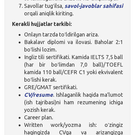
Savollar tugʻilsa,
savol-javoblar sahifasi
orqali aniqlik kiriting.
Kerakli hujjatlar tarkibi:
Onlayn tarzda toʻldirilgan ariza.
Bakalavr diplomi va ilovasi. Baholar 2:1
boʻlishi lozim.
Ingliz tili sertifikati. Kamida IELTS 7,5 ball
(har bir boʻlimdan 7,0 ball)/TOEFL
kamida 110 ball/CEFR C1 yoki ekvivalent
boʻlishi kerak.
GRE/GMAT sertifikati.
CV/resume
. Ishlaganlik haqida ma’lumot
(ish tajribasi)ni ham rezumening ichiga
yozish kerak.
Career plan.
Written work/yozma ish: oʻzingiz
haqingizda CVga va arizangizga