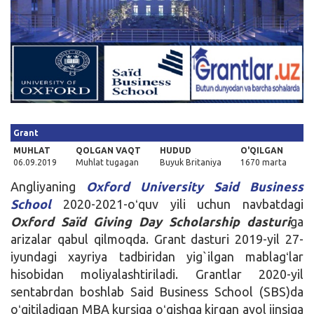
Kirish
Grant
MUHLAT
QOLGAN VAQT
HUDUD
O'QILGAN
06.09.2019
Muhlat tugagan
Buyuk Britaniya
1670 marta
Angliyaning
Oxford University Said Business
School
2020-2021-oʻquv yili uchun navbatdagi
Oxford Saïd Giving Day Scholarship dasturi
ga
arizalar qabul qilmoqda. Grant dasturi 2019-yil 27-
iyundagi xayriya tadbiridan yig`ilgan mablagʻlar
hisobidan moliyalashtiriladi. Grantlar 2020-yil
sentabrdan boshlab Said Business School (SBS)da
oʻqitiladigan MBA kursiga oʻqishga kirgan ayol jinsiga