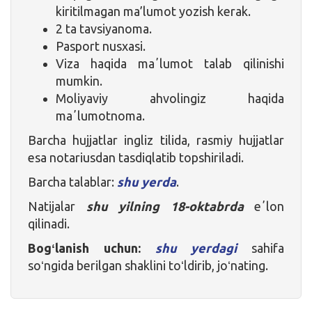
kiritilmagan ma’lumot yozish kerak.
2 ta tavsiyanoma.
Pasport nusxasi.
Viza haqida maʼlumot talab qilinishi
mumkin.
Moliyaviy ahvolingiz haqida
maʼlumotnoma.
Barcha hujjatlar ingliz tilida, rasmiy hujjatlar
esa notariusdan tasdiqlatib topshiriladi.
Barcha talablar:
shu yerda
.
Natijalar
shu yilning
18-oktabrda
eʼlon
qilinadi.
Bogʻlanish uchun:
shu yerdagi
sahifa
soʻngida berilgan shaklini toʻldirib, joʻnating.