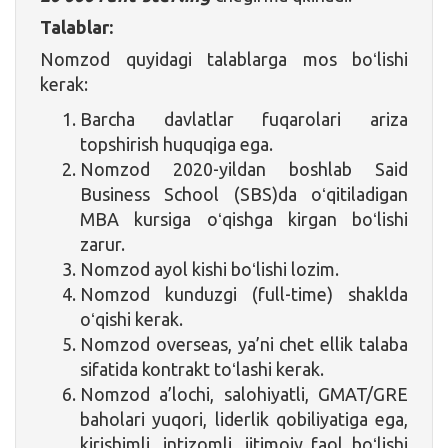
Talablar:
Nomzod quyidagi talablarga mos boʻlishi
kerak:
Barcha davlatlar fuqarolari ariza
topshirish huquqiga ega.
Nomzod 2020-yildan boshlab Said
Business School (SBS)da oʻqitiladigan
MBA kursiga oʻqishga kirgan boʻlishi
zarur.
Nomzod ayol kishi boʻlishi lozim.
Nomzod kunduzgi (full-time) shaklda
oʻqishi kerak.
Nomzod overseas, ya’ni chet ellik talaba
sifatida kontrakt toʻlashi kerak.
Nomzod a’lochi, salohiyatli, GMAT/GRE
baholari yuqori, liderlik qobiliyatiga ega,
kirishimli, intizomli, ijtimoiy faol boʻlishi