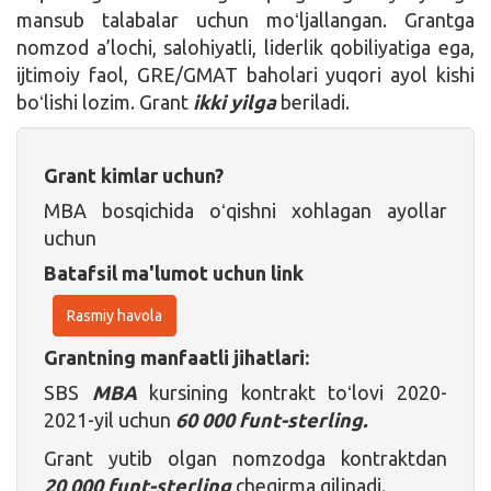
mansub talabalar uchun moʻljallangan. Grantga
nomzod a’lochi, salohiyatli, liderlik qobiliyatiga ega,
ijtimoiy faol, GRE/GMAT baholari yuqori ayol kishi
boʻlishi lozim. Grant
ikki yilga
beriladi.
Grant kimlar uchun?
MBA bosqichida oʻqishni xohlagan ayollar
uchun
Batafsil ma'lumot uchun link
Rasmiy havola
Grantning manfaatli jihatlari:
SBS
MBA
kursining kontrakt toʻlovi 2020-
2021-yil uchun
60 000 funt-sterling.
Grant yutib olgan nomzodga kontraktdan
20 000 funt-sterling
chegirma qilinadi.