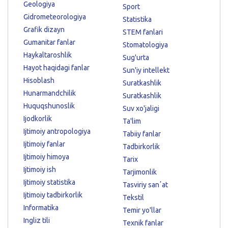
Geologiya
Sport
Gidrometeorologiya
Statistika
Grafik dizayn
STEM fanlari
Gumanitar fanlar
Stomatologiya
Haykaltaroshlik
Sug'urta
Hayot haqidagi fanlar
Sun'iy intellekt
Hisoblash
Suratkashlik
Hunarmandchilik
Suratkashlik
Huquqshunoslik
Suv xo'jaligi
Ijodkorlik
Ta'lim
Ijtimoiy antropologiya
Tabiiy fanlar
Ijtimoiy fanlar
Tadbirkorlik
Ijtimoiy himoya
Tarix
Ijtimoiy ish
Tarjimonlik
Ijtimoiy statistika
Tasviriy sanʼat
Ijtimoiy tadbirkorlik
Tekstil
Informatika
Temir yo'llar
Ingliz tili
Texnik fanlar