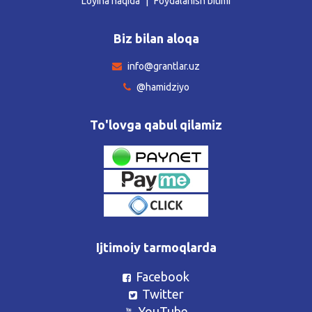
Loyiha haqida
Foydalanish bitimi
Biz bilan aloqa
info@grantlar.uz
@hamidziyo
To'lovga qabul qilamiz
Ijtimoiy tarmoqlarda
Facebook
Twitter
YouTube