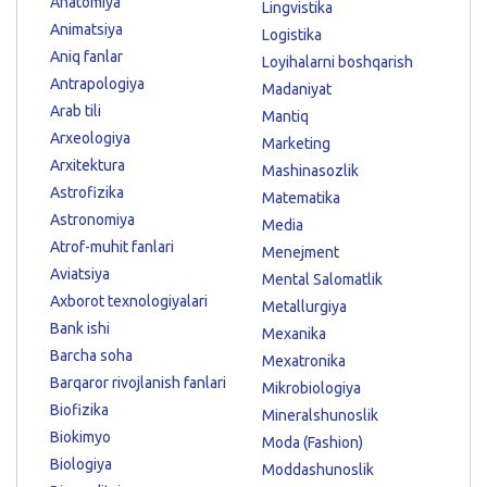
Anatomiya
Lingvistika
Animatsiya
Logistika
Aniq fanlar
Loyihalarni boshqarish
Antrapologiya
Madaniyat
Arab tili
Mantiq
Arxeologiya
Marketing
Arxitektura
Mashinasozlik
Astrofizika
Matematika
Astronomiya
Media
Atrof-muhit fanlari
Menejment
Aviatsiya
Mental Salomatlik
Axborot texnologiyalari
Metallurgiya
Bank ishi
Mexanika
Barcha soha
Mexatronika
Barqaror rivojlanish fanlari
Mikrobiologiya
Biofizika
Mineralshunoslik
Biokimyo
Moda (Fashion)
Biologiya
Moddashunoslik