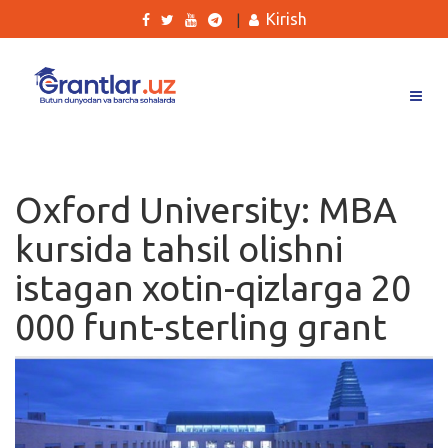
Kirish
|
Grantlar
Tanlovlar
Oxford University: MBA
Ishlar
kursida tahsil olishni
Kurslar
istagan xotin-qizlarga 20
Blog
000 funt-sterling grant
Yana
Qidirish