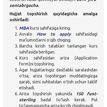
sentabrgacha.
Hujjat
topshirish quyidagicha amalga
oshiriladi:
MBA
kursi sahifasiga kiring.
Avvalo
How to apply
sahifasidagi
ma’lumotlarni oʻqib chiqing.
Barcha kirish talablari tanlangan kurs
sahifasida berilgan.
Kurs sahifasidan ariza (Application
form)ni topshiring.
Agar hujjatlaringiz dastlabki saralashdan
oʻtsa, ariza topshirgan muddatingizga
qarab, sizni suhbatdan oʻtish uchun taklif
etishadi.
Ariza topshirish yakunida
150 funt-
sterling
badal toʻlash kerak. Pul
toʻlanmaguncha ariza koʻrib chiqilmaydi.