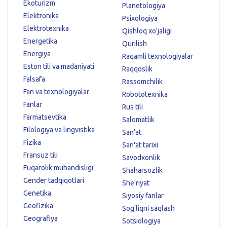
Ekoturizm
Planetologiya
Elektronika
Psixologiya
Elektrotexnika
Qishloq xo'jaligi
Energetika
Qurilish
Energiya
Raqamli texnologiyalar
Eston tili va madaniyati
Raqqoslik
Falsafa
Rassomchilik
Fan va texnologiyalar
Robototexnika
Fanlar
Rus tili
Farmatsevtika
Salomatlik
Filologiya va lingvistika
San'at
Fizika
San'at tarixi
Fransuz tili
Savodxonlik
Fuqarolik muhandisligi
Shaharsozlik
Gender tadqiqotlari
She'riyat
Genetika
Siyosiy fanlar
Geofizika
Sog'liqni saqlash
Geografiya
Sotsiologiya