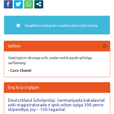
Yangiliklarni
telegram
kanalimizda kuzatib boring
Iqtibos
Vaqtingizni devorga urib, undan eshik paydo qilishga
sarflamang
- Coco Chanel
Eng ko'p o'qilgan
Deutschland Scholarship: Germaniyada bakalavriat
yoki magistraturada oʻqish uchun oyiga 300 yevro
stipendiya; joy – 150 tagacha!