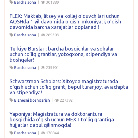
Barcha soha
|
301889
FLEX: Maktab, litsey va kollej oʻquvchilari uchun
AQSHda 1 yil davomida oʻqish imkoniyati; oʻqish
davomida barcha xarajatlar qoplanadi!
Barcha soha
|
269303
Turkiye Burslari: barcha bosqichlar va sohalar
uchun to’liq grantlar, yotoqxona, stipendiya va
boshqalar!
Barcha soha
|
235901
Schwarzman Scholars: Xitoyda magistraturada
oʻqish uchun toʻliq grant, bepul turar joy, aviachipta
va stipendiya!
Biznesni boshqarish
|
227392
Yaponiya: Magistratura va doktorantura
bosqichida oʻqish uchun MEXT toʻliq grantiga
hujjatlar qabul qilinmoqda!
Barcha soha
|
178844