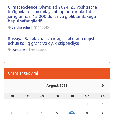
ClimateScience Olympiad 2024: 25 yoshgacha
boʻlganlar uchun onlayn olimpiada: mukofot
jamgʻarmasi 15 000 dollar va gʻoliblar Bakuga
bepul safar qiladi!
Barcha soha
|
149646
Rossiya: Bakalavriat va magistraturada o’qish
uchun to’liq grant va oylik stipendiya!
Dasturlash
|
143845
Grantlar taqvimi
Avgust 2026
Du
Se
Ch
Pa
Ju
Sh
Ya
1
2
3
4
5
6
8
9
7