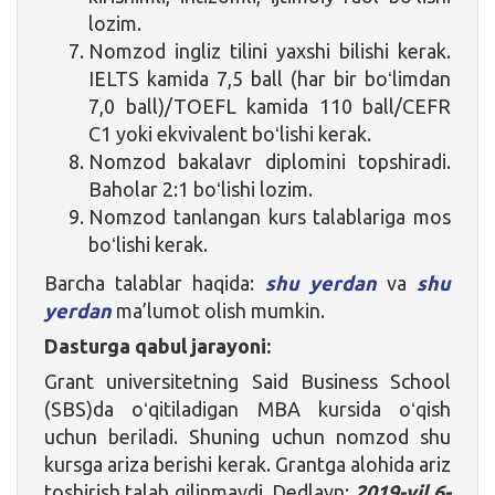
lozim.
Nomzod ingliz tilini yaxshi bilishi kerak.
IELTS kamida 7,5 ball (har bir boʻlimdan
7,0 ball)/TOEFL kamida 110 ball/CEFR
C1 yoki ekvivalent boʻlishi kerak.
Nomzod bakalavr diplomini topshiradi.
Baholar 2:1 boʻlishi lozim.
Nomzod tanlangan kurs talablariga mos
boʻlishi kerak.
Barcha talablar haqida:
shu yerdan
va
shu
yerdan
ma’lumot olish mumkin.
Dasturga qabul jarayoni:
Grant universitetning Said Business School
(SBS)da oʻqitiladigan MBA kursida oʻqish
uchun beriladi. Shuning uchun nomzod shu
kursga ariza berishi kerak. Grantga alohida ariz
toshirish talab qilinmaydi. Dedlayn:
2019-yil 6-