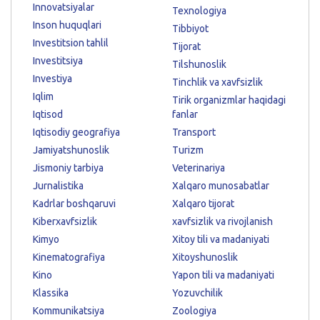
Innovatsiyalar
Texnologiya
Inson huquqlari
Tibbiyot
Investitsion tahlil
Tijorat
Investitsiya
Tilshunoslik
Investiya
Tinchlik va xavfsizlik
Iqlim
Tirik organizmlar haqidagi
Iqtisod
fanlar
Iqtisodiy geografiya
Transport
Jamiyatshunoslik
Turizm
Jismoniy tarbiya
Veterinariya
Jurnalistika
Xalqaro munosabatlar
Kadrlar boshqaruvi
Xalqaro tijorat
Kiberxavfsizlik
xavfsizlik va rivojlanish
Kimyo
Xitoy tili va madaniyati
Kinematografiya
Xitoyshunoslik
Kino
Yapon tili va madaniyati
Klassika
Yozuvchilik
Kommunikatsiya
Zoologiya