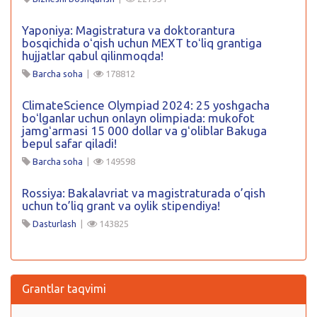
Yaponiya: Magistratura va doktorantura
bosqichida oʻqish uchun MEXT toʻliq grantiga
hujjatlar qabul qilinmoqda!
Barcha soha
|
178812
ClimateScience Olympiad 2024: 25 yoshgacha
boʻlganlar uchun onlayn olimpiada: mukofot
jamgʻarmasi 15 000 dollar va gʻoliblar Bakuga
bepul safar qiladi!
Barcha soha
|
149598
Rossiya: Bakalavriat va magistraturada o’qish
uchun to’liq grant va oylik stipendiya!
Dasturlash
|
143825
Grantlar taqvimi