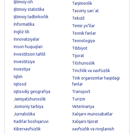
Ijtimoiy ish
Tarjimonlik
Ijtimoiy statistika
Tasviriy sanʼat
Ijtimoiy tadbirkorlik
Tekstil
Informatika
Temir yo'llar
Ingliz tili
Texnik fanlar
Innovatsiyalar
Texnologiya
Inson huquqlari
Tibbiyot
Investitsion tahlil
Tijorat
Investitsiya
Tilshunoslik
Investiya
Tinchlik va xavfsizlik
Iqlim
Tirik organizmlar haqidagi
Iqtisod
fanlar
Iqtisodiy geografiya
Transport
Jamiyatshunoslik
Turizm
Jismoniy tarbiya
Veterinariya
Jurnalistika
Xalqaro munosabatlar
Kadrlar boshqaruvi
Xalqaro tijorat
Kiberxavfsizlik
xavfsizlik va rivojlanish