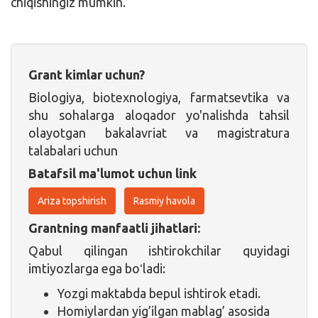
chiqishingiz mumkin.
Grant kimlar uchun?
Biologiya, biotexnologiya, farmatsevtika va
shu sohalarga aloqador yo'nalishda tahsil
olayotgan bakalavriat va magistratura
talabalari uchun
Batafsil ma'lumot uchun link
Ariza topshirish
Rasmiy havola
Grantning manfaatli jihatlari:
Qabul qilingan ishtirokchilar quyidagi
imtiyozlarga ega boʻladi:
Yozgi maktabda bepul ishtirok etadi.
Homiylardan yig’ilgan mablag’ asosida