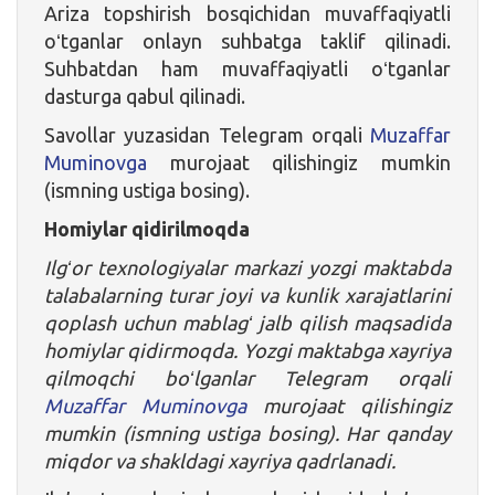
Ariza topshirish bosqichidan muvaffaqiyatli
oʻtganlar onlayn suhbatga taklif qilinadi.
Suhbatdan ham muvaffaqiyatli oʻtganlar
dasturga qabul qilinadi.
Savollar yuzasidan Telegram orqali
Muzaffar
Muminovga
murojaat qilishingiz mumkin
(ismning ustiga bosing).
Homiylar qidirilmoqda
Ilgʻor texnologiyalar markazi yozgi maktabda
talabalarning turar joyi va kunlik xarajatlarini
qoplash uchun mablagʻ jalb qilish maqsadida
homiylar qidirmoqda. Yozgi maktabga xayriya
qilmoqchi boʻlganlar Telegram orqali
Muzaffar Muminovga
murojaat qilishingiz
mumkin (ismning ustiga bosing). Har qanday
miqdor va shakldagi xayriya qadrlanadi.