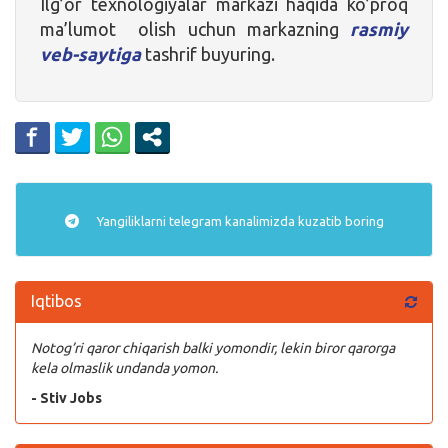
Ilg’or texnologiyalar markazi haqida ko’proq
ma’lumot olish uchun markazning
rasmiy
veb-saytiga
tashrif buyuring.
Yangiliklarni
telegram
kanalimizda kuzatib boring
Iqtibos
Notog’ri qaror chiqarish balki yomondir, lekin biror qarorga
kela olmaslik undanda yomon.
- Stiv Jobs