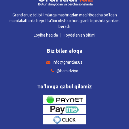
Grantlar.uz tolibi ilmlarga mashriqdan mag’ribgacha bo’lgan
mamlakatlarda bepul ta’lim olish uchun grant topishda yordam
beradi.
Loyiha haqida
Foydalanish bitimi
Biz bilan aloqa
info@grantlar.uz
@hamidziyo
To'lovga qabul qilamiz