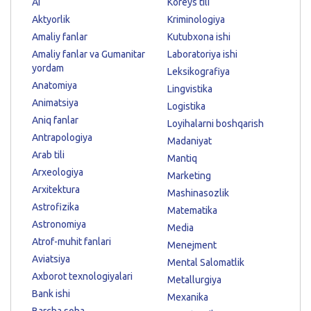
AI
Koreys tili
Aktyorlik
Kriminologiya
Amaliy fanlar
Kutubxona ishi
Amaliy fanlar va Gumanitar
Laboratoriya ishi
yordam
Leksikografiya
Anatomiya
Lingvistika
Animatsiya
Logistika
Aniq fanlar
Loyihalarni boshqarish
Antrapologiya
Madaniyat
Arab tili
Mantiq
Arxeologiya
Marketing
Arxitektura
Mashinasozlik
Astrofizika
Matematika
Astronomiya
Media
Atrof-muhit fanlari
Menejment
Aviatsiya
Mental Salomatlik
Axborot texnologiyalari
Metallurgiya
Bank ishi
Mexanika
Barcha soha