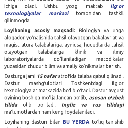
ichiga oladi. Ushbu yozgi maktab
Ilgʻor
texnologiyalar markazi
tomonidan tashkil
qilinmoqda.
Loyihaning asosiy maqsadi:
Biologiya va unga
aloqador yo‘nalishida tahsil olayotgan bakalavriat va
magistratura talabalariga, ayniqsa, hududlarda tahsil
olayotgan talabalarga klinik va ilmiy
laboratoriyalarda qo‘llaniladigan metodikalar
yuzasidan chuqur bilim va amaliy ko‘nikmalar berish.
Dasturga jami
15 nafar
atrofida talaba qabul qilinadi.
Dastur mashgʻulotlari Toshkentdagi Ilgʻor
texnologiyalar markazida boʻlib oʻtadi. Dastur avgust
oyining boshiga mo’ljallangan bo’lib,
asosan oʻzbek
tilida
olib boriladi.
Ingliz va rus tilidagi
ma’lumotlardan ham keng foydalaniladi.
Loyihaning dasturi bilan
BU YERDA
toʻliq tanishib