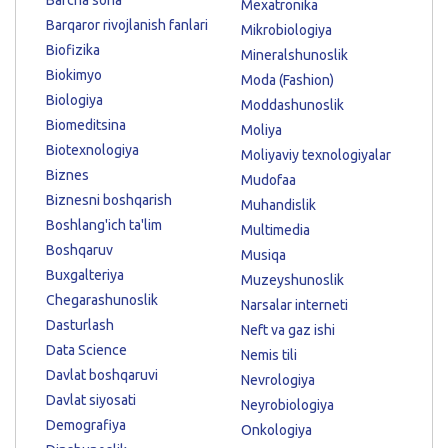
Mexatronika
Barqaror rivojlanish fanlari
Mikrobiologiya
Biofizika
Mineralshunoslik
Biokimyo
Moda (Fashion)
Biologiya
Moddashunoslik
Biomeditsina
Moliya
Biotexnologiya
Moliyaviy texnologiyalar
Biznes
Mudofaa
Biznesni boshqarish
Muhandislik
Boshlang'ich ta'lim
Multimedia
Boshqaruv
Musiqa
Buxgalteriya
Muzeyshunoslik
Chegarashunoslik
Narsalar interneti
Dasturlash
Neft va gaz ishi
Data Science
Nemis tili
Davlat boshqaruvi
Nevrologiya
Davlat siyosati
Neyrobiologiya
Demografiya
Onkologiya