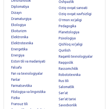
Dinshunoslik
Oshpazlik
Diplomatiya
Oziq-ovqat sanoati
Dizayn
Oziq-ovqat xavfsizligi
Dramaturgiya
Oʻrmon xoʻjaligi
Ekologiya
Pedagogika
Ekoturizm
Planetologiya
Elektronika
Psixologiya
Elektrotexnika
Qishloq xo'jaligi
Energetika
Qurilish
Energiya
Raqamli texnologiyalar
Eston tili va madaniyati
Raqqoslik
Falsafa
Rassomchilik
Fan va texnologiyalar
Robototexnika
Fanlar
Rus tili
Farmatsevtika
Salomatlik
Filologiya va lingvistika
San'at
Fizika
San'at tarixi
Fransuz tili
Savodxonlik