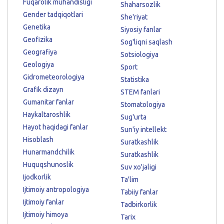
Fuqarolik muhandisligi
Shaharsozlik
Gender tadqiqotlari
She'riyat
Genetika
Siyosiy fanlar
Geofizika
Sog'liqni saqlash
Geografiya
Sotsiologiya
Geologiya
Sport
Gidrometeorologiya
Statistika
Grafik dizayn
STEM fanlari
Gumanitar fanlar
Stomatologiya
Haykaltaroshlik
Sug'urta
Hayot haqidagi fanlar
Sun'iy intellekt
Hisoblash
Suratkashlik
Hunarmandchilik
Suratkashlik
Huquqshunoslik
Suv xo'jaligi
Ijodkorlik
Ta'lim
Ijtimoiy antropologiya
Tabiiy fanlar
Ijtimoiy fanlar
Tadbirkorlik
Ijtimoiy himoya
Tarix