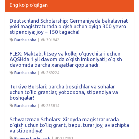
Eng ko'p o'qilgan
Deutschland Scholarship: Germaniyada bakalavriat
yoki magistraturada oʻqish uchun oyiga 300 yevro
stipendiya; joy – 150 tagacha!
Barcha soha
|
301842
FLEX: Maktab, litsey va kollej oʻquvchilari uchun
AQSHda 1 yil davomida oʻqish imkoniyati; oʻqish
davomida barcha xarajatlar qoplanadi!
Barcha soha
|
269224
Turkiye Burslari: barcha bosqichlar va sohalar
uchun to’liq grantlar, yotoqxona, stipendiya va
boshqalar!
Barcha soha
|
235814
Schwarzman Scholars: Xitoyda magistraturada
oʻqish uchun toʻliq grant, bepul turar joy, aviachipta
va stipendiya!
Biznesni boshqarish
|
227351