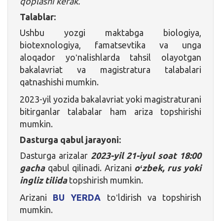
qoplashi kerak.
Talablar:
Ushbu yozgi maktabga biologiya,
biotexnologiya, famatsevtika va unga
aloqador yoʻnalishlarda tahsil olayotgan
bakalavriat va magistratura talabalari
qatnashishi mumkin.
2023-yil yozida bakalavriat yoki magistraturani
bitirganlar talabalar ham ariza topshirishi
mumkin.
Dasturga qabul jarayoni:
Dasturga arizalar
2023-yil 21-iyul soat 18:00
gacha
qabul qilinadi. Arizani
oʻzbek, rus yoki
ingliz tilida
topshirish mumkin.
Arizani
BU YERDA
toʻldirish va topshirish
mumkin.