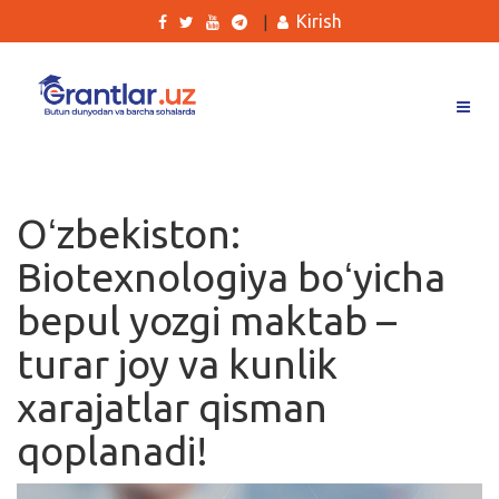
Kirish
|
Grantlar
Tanlovlar
Oʻzbekiston:
Ishlar
Biotexnologiya boʻyicha
Kurslar
bepul yozgi maktab –
Blog
turar joy va kunlik
Yana
xarajatlar qisman
qoplanadi!
Qidirish