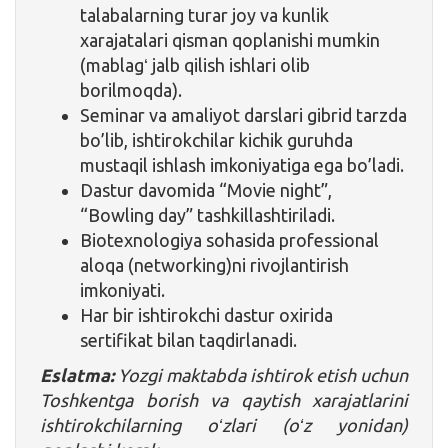
talabalarning turar joy va kunlik
xarajatalari qisman qoplanishi mumkin
(mablagʻ jalb qilish ishlari olib
borilmoqda).
Seminar va amaliyot darslari gibrid tarzda
bo’lib, ishtirokchilar kichik guruhda
mustaqil ishlash imkoniyatiga ega bo’ladi.
Dastur davomida “Movie night”,
“Bowling day” tashkillashtiriladi.
Biotexnologiya sohasida professional
aloqa (networking)ni rivojlantirish
imkoniyati.
Har bir ishtirokchi dastur oxirida
sertifikat bilan taqdirlanadi.
Eslatma:
Yozgi maktabda ishtirok etish uchun
Toshkentga borish va qaytish xarajatlarini
ishtirokchilarning oʻzlari (oʻz yonidan)