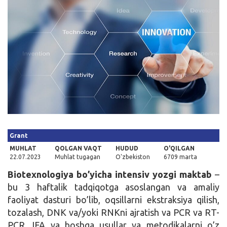
Kirish
Grant
MUHLAT
QOLGAN VAQT
HUDUD
O'QILGAN
22.07.2023
Muhlat tugagan
O'zbekiston
6709 marta
Biotexnologiya bo’yicha intensiv yozgi maktab
–
bu 3 haftalik tadqiqotga asoslangan va amaliy
faoliyat dasturi bo’lib, oqsillarni ekstraksiya qilish,
tozalash, DNK va/yoki RNKni ajratish va PCR va RT-
PCR, IFA va boshqa usullar va metodikalarni o’z