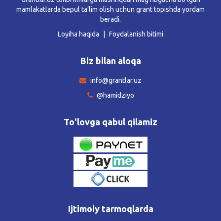
mamlakatlarda bepul ta’lim olish uchun grant topishda yordam
beradi.
Loyiha haqida
Foydalanish bitimi
Biz bilan aloqa
info@grantlar.uz
@hamidziyo
To'lovga qabul qilamiz
Ijtimoiy tarmoqlarda