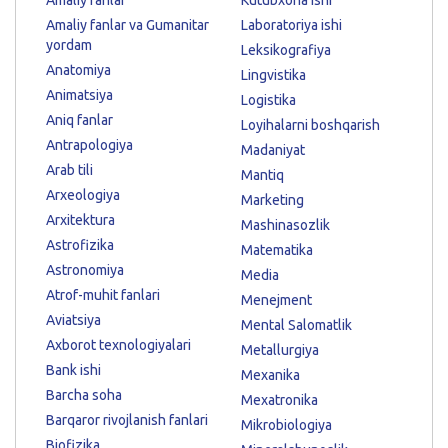
Amaliy fanlar va Gumanitar
Laboratoriya ishi
yordam
Leksikografiya
Anatomiya
Lingvistika
Animatsiya
Logistika
Aniq fanlar
Loyihalarni boshqarish
Antrapologiya
Madaniyat
Arab tili
Mantiq
Arxeologiya
Marketing
Arxitektura
Mashinasozlik
Astrofizika
Matematika
Astronomiya
Media
Atrof-muhit fanlari
Menejment
Aviatsiya
Mental Salomatlik
Axborot texnologiyalari
Metallurgiya
Bank ishi
Mexanika
Barcha soha
Mexatronika
Barqaror rivojlanish fanlari
Mikrobiologiya
Biofizika