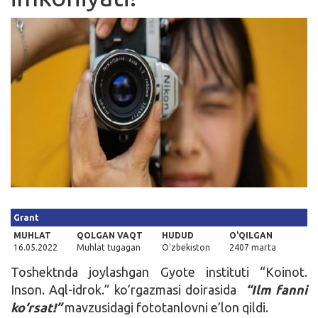
Kirish
Grant
MUHLAT
QOLGAN VAQT
HUDUD
O'QILGAN
16.05.2022
Muhlat tugagan
O'zbekiston
2407 marta
Toshektnda joylashgan Gyote instituti “Koinot.
Inson. Aql-idrok.” ko’rgazmasi doirasida
“Ilm fanni
ko‘rsat!”
mavzusidagi fototanlovni e’lon qildi.