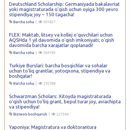
Deutschland Scholarship: Germaniyada bakalavriat
yoki magistraturada oʻqish uchun oyiga 300 yevro
stipendiya; joy – 150 tagacha!
Barcha soha
|
301827
FLEX: Maktab, litsey va kollej oʻquvchilari uchun
AQSHda 1 yil davomida oʻqish imkoniyati; oʻqish
davomida barcha xarajatlar qoplanadi!
Barcha soha
|
269193
Turkiye Burslari: barcha bosqichlar va sohalar
uchun to’liq grantlar, yotoqxona, stipendiya va
boshqalar!
Barcha soha
|
235789
Schwarzman Scholars: Xitoyda magistraturada
oʻqish uchun toʻliq grant, bepul turar joy, aviachipta
va stipendiya!
Biznesni boshqarish
|
227344
Yaponiya: Magistratura va doktorantura