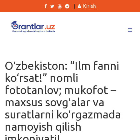
Kirish
|
Grantlar
Tanlovlar
Oʻzbekiston: “Ilm fanni
Ishlar
ko‘rsat!” nomli
Kurslar
fototanlov; mukofot –
Blog
maxsus sovgʻalar va
Yana
suratlarni koʻrgazmada
namoyish qilish
imkoniyati!
Qidirish