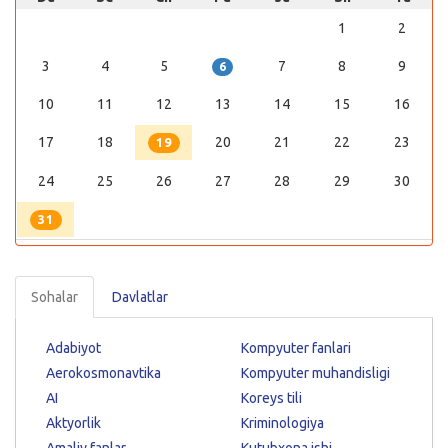
1
2
3
4
5
7
8
9
6
10
11
12
13
14
15
16
17
18
20
21
22
23
19
24
25
26
27
28
29
30
31
Sohalar
Davlatlar
Adabiyot
Kompyuter fanlari
Aerokosmonavtika
Kompyuter muhandisligi
AI
Koreys tili
Aktyorlik
Kriminologiya
Amaliy fanlar
Kutubxona ishi