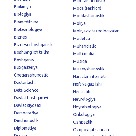
Mineralshunoslik
Biokimyo
Moda (Fashion)
Biologiya
Moddashunoslik
Biomeditsina
Moliya
Biotexnologiya
Moliyaviy texnologiyalar
Biznes
Mudofaa
Biznesni boshqarish
Muhandislik
Boshlang'ich ta'lim
Multimedia
Boshqaruv
Musiqa
Buxgalteriya
Muzeyshunoslik
Chegarashunoslik
Narsalar interneti
Dasturlash
Neft va gaz ishi
Data Science
Nemis tili
Davlat boshqaruvi
Nevrologiya
Davlat siyosati
Neyrobiologiya
Demografiya
Onkologiya
Dinshunoslik
Oshpazlik
Diplomatiya
Oziq-ovqat sanoati
Dizayn