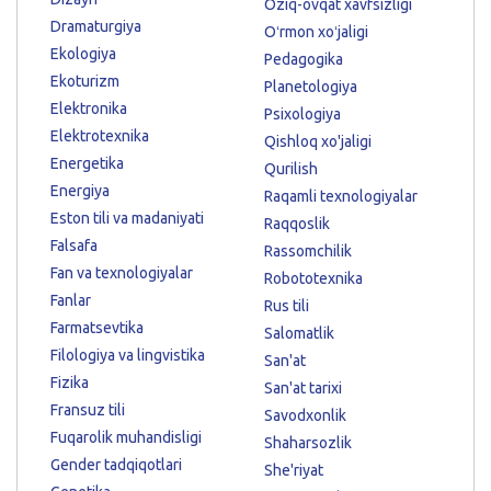
Oziq-ovqat xavfsizligi
Dramaturgiya
Oʻrmon xoʻjaligi
Ekologiya
Pedagogika
Ekoturizm
Planetologiya
Elektronika
Psixologiya
Elektrotexnika
Qishloq xo'jaligi
Energetika
Qurilish
Energiya
Raqamli texnologiyalar
Eston tili va madaniyati
Raqqoslik
Falsafa
Rassomchilik
Fan va texnologiyalar
Robototexnika
Fanlar
Rus tili
Farmatsevtika
Salomatlik
Filologiya va lingvistika
San'at
Fizika
San'at tarixi
Fransuz tili
Savodxonlik
Fuqarolik muhandisligi
Shaharsozlik
Gender tadqiqotlari
She'riyat