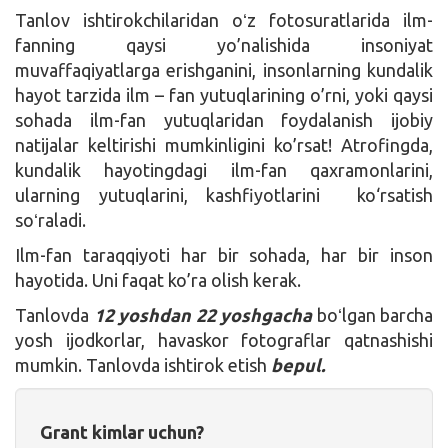
Tanlov ishtirokchilaridan oʻz fotosuratlarida ilm-
fanning qaysi yo’nalishida insoniyat
muvaffaqiyatlarga erishganini, insonlarning kundalik
hayot tarzida ilm – fan yutuqlarining o’rni, yoki qaysi
sohada ilm-fan yutuqlaridan foydalanish ijobiy
natijalar keltirishi mumkinligini ko’rsat! Atrofingda,
kundalik hayotingdagi ilm-fan qaxramonlarini,
ularning yutuqlarini, kashfiyotlarini ko‘rsatish
soʻraladi.
Ilm-fan taraqqiyoti har bir sohada, har bir inson
hayotida. Uni faqat ko’ra olish kerak.
Tanlovda
12 yoshdan 22 yoshgacha
boʻlgan barcha
yosh ijodkorlar, havaskor fotograflar qatnashishi
mumkin. Tanlovda ishtirok etish
bepul.
Grant kimlar uchun?