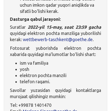
uchun imkon qadar yuqori aniqlikda va
sifatli bo‘lishi kerak.
Dasturga qabul jarayoni:
Suratlar
2022-yil 15-may, soat 23:59 gacha
quyidagi elektron pochta manziliga yuborilishi
kerak:
wettbewerb-taschkent@goethe.de
.
Fotosurat yuborishda elektron pochta
xabarida quyidagi ma’lumotlar bo’lishi shart:
ism va familiya
yosh
elektron pochta manzili
telefon raqami.
Savollar yuzasidan quyidagi kontaktlarga
murojaat qilishingiz mumkin:
Tel: +99878 1401470