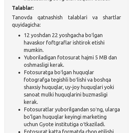
Talablar:
Tanovda qatnashish talablari va shartlar
quyidagicha:
12 yoshdan 22 yoshgacha boʻlgan
havaskor foftgraflar ishtirok etishi
mumkin.
Yuboriladigan fotosurat hajmi 5 MB dan
oshmasligi kerak.
Fotosuratga boʻlgan huquqlar
fotografga tegishli boʻlishi va boshqa
shaxsiy huquqlar, uy-joy huquqlari yoki
sanoat mulki huquqlarini buzmasligi
kerak.
Fotosuratlar yuborilgandan soʻng, ularga
bo’lgan huquqlar keyingi marketing
uchun Gyote institutiga oʻtkaziladi.
Fotosurat katta formatda chop etilishi