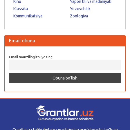
Kino
Yapon tili va madaniyati
Klassika
Yozuvchilik
Kommunikatsiya
Zoologiya
Email obuna
Email manzilingizni yozing:
Grantlar.uz tolibi ilmlarga mashriqdan mag’ribgacha bo’lgan