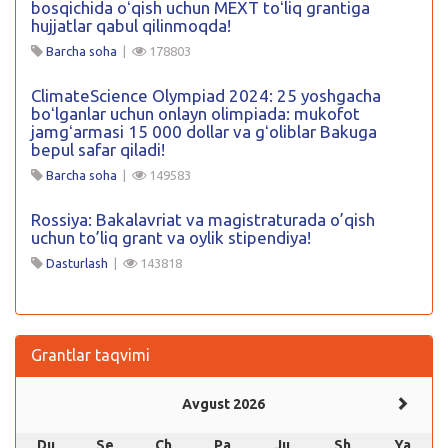
bosqichida oʻqish uchun MEXT toʻliq grantiga
hujjatlar qabul qilinmoqda!
Barcha soha
|
178803
ClimateScience Olympiad 2024: 25 yoshgacha
boʻlganlar uchun onlayn olimpiada: mukofot
jamgʻarmasi 15 000 dollar va gʻoliblar Bakuga
bepul safar qiladi!
Barcha soha
|
149583
Rossiya: Bakalavriat va magistraturada o’qish
uchun to’liq grant va oylik stipendiya!
Dasturlash
|
143818
Grantlar taqvimi
Avgust 2026
Du
Se
Ch
Pa
Ju
Sh
Ya