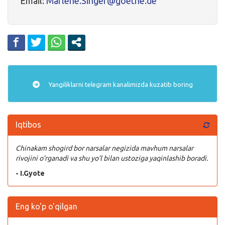
Email:
Marlene.Singer@goethe.de
Yangiliklarni
telegram
kanalimizda kuzatib boring
Iqtibos
Chinakam shogird bor narsalar negizida mavhum narsalar
rivojini o’rganadi va shu yo’l bilan ustoziga yaqinlashib boradi.
- I.Gyote
Eng ko'p o'qilgan