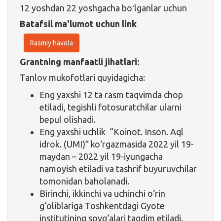
12 yoshdan 22 yoshgacha boʻlganlar uchun
Batafsil ma'lumot uchun link
Rasmiy havola
Grantning manfaatli jihatlari:
Tanlov mukofotlari quyidagicha:
Eng yaxshi 12 ta rasm taqvimda chop
etiladi, tegishli fotosuratchilar ularni
bepul olishadi.
Eng yaxshi uchlik “Koinot. Inson. Aql
idrok. (UMI)” ko‘rgazmasida 2022 yil 19-
maydan – 2022 yil 19-iyungacha
namoyish etiladi va tashrif buyuruvchilar
tomonidan baholanadi.
Birinchi, ikkinchi va uchinchi o‘rin
g‘oliblariga Toshkentdagi Gyote
institutining sovg‘alari taqdim etiladi.