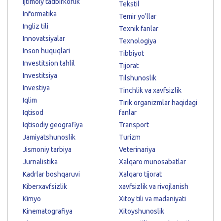
Ijtimoiy tadbirkorlik
Tekstil
Informatika
Temir yo'llar
Ingliz tili
Texnik fanlar
Innovatsiyalar
Texnologiya
Inson huquqlari
Tibbiyot
Investitsion tahlil
Tijorat
Investitsiya
Tilshunoslik
Investiya
Tinchlik va xavfsizlik
Iqlim
Tirik organizmlar haqidagi
Iqtisod
fanlar
Iqtisodiy geografiya
Transport
Jamiyatshunoslik
Turizm
Jismoniy tarbiya
Veterinariya
Jurnalistika
Xalqaro munosabatlar
Kadrlar boshqaruvi
Xalqaro tijorat
Kiberxavfsizlik
xavfsizlik va rivojlanish
Kimyo
Xitoy tili va madaniyati
Kinematografiya
Xitoyshunoslik