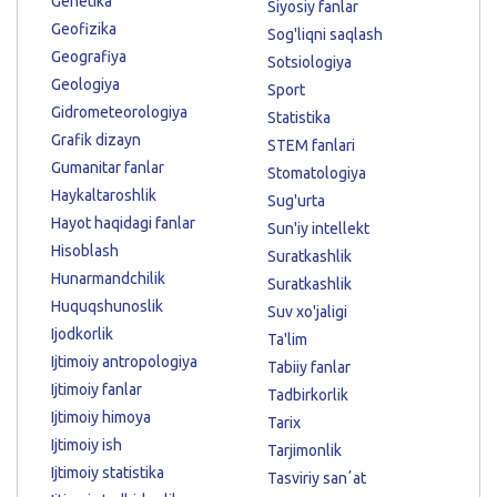
Genetika
Siyosiy fanlar
Geofizika
Sog'liqni saqlash
Geografiya
Sotsiologiya
Geologiya
Sport
Gidrometeorologiya
Statistika
Grafik dizayn
STEM fanlari
Gumanitar fanlar
Stomatologiya
Haykaltaroshlik
Sug'urta
Hayot haqidagi fanlar
Sun'iy intellekt
Hisoblash
Suratkashlik
Hunarmandchilik
Suratkashlik
Huquqshunoslik
Suv xo'jaligi
Ijodkorlik
Ta'lim
Ijtimoiy antropologiya
Tabiiy fanlar
Ijtimoiy fanlar
Tadbirkorlik
Ijtimoiy himoya
Tarix
Ijtimoiy ish
Tarjimonlik
Ijtimoiy statistika
Tasviriy sanʼat