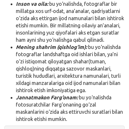
Inson va oila:
bu yo‘nalishda, fotograflar bir
millatga xos urf-odat, ana’analar, qadriyatlarni
o‘zida aks ettirgan ijod namunalari bilan ishtirok
etishi mumkin. Bir millatning oilaviy an’analari,
insonlarining yuz qiyofalari aks etgan suratlar
ham ayni shu yo‘nalishga qabul qilinadi.
Mening shahrim (qishlog‘im):
bu yo‘nalishda
fotograflar landshaftga oid ishlari bilan, ya’ni
o‘zi istiqomat qiloyatgan shahar(tuman,
qishloq)ning diqqatga sazovor maskanlari,
turistik hududlari, arxitektura namunalari, turli
xildagi manzaralariga oid ijod namunalari bilan
ishtirok etish imkoniyatiga ega.
Jannatmakon Farg‘onam:
bu yo‘nalishda
fotosuratchilar Farg‘onaning go‘zal
maskanlarini o‘zida aks ettiruvchi suratlari bilan
ishtirok etishi mumkin.