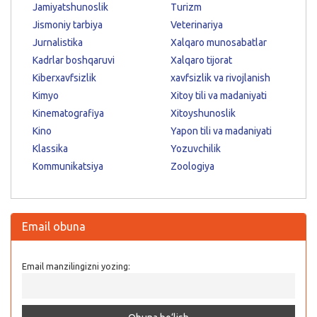
Jamiyatshunoslik
Turizm
Jismoniy tarbiya
Veterinariya
Jurnalistika
Xalqaro munosabatlar
Kadrlar boshqaruvi
Xalqaro tijorat
Kiberxavfsizlik
xavfsizlik va rivojlanish
Kimyo
Xitoy tili va madaniyati
Kinematografiya
Xitoyshunoslik
Kino
Yapon tili va madaniyati
Klassika
Yozuvchilik
Kommunikatsiya
Zoologiya
Email obuna
Email manzilingizni yozing: