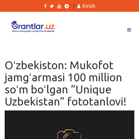
Kirish
|
Grantlar
Tanlovlar
Oʻzbekiston: Mukofot
Ishlar
jamgʻarmasi 100 million
Kurslar
soʻm boʻlgan “Unique
Blog
Uzbekistan” fototanlovi!
Yana
Qidirish