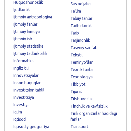
Huquqshunoslik
Suv xo'jaligi
Ijodkorlik
Ta'lim
Ijtimoiy antropologiya
Tabiiy fanlar
Ijtimoiy fanlar
Tadbirkorlik
Ijtimoiy himoya
Tarix
Ijtimoiy ish
Tarjimonlik
Ijtimoiy statistika
Tasviriy sanʼat
Ijtimoiy tadbirkorlik
Tekstil
Informatika
Temir yo'llar
Ingliz tili
Texnik fanlar
Innovatsiyalar
Texnologiya
Inson huquqlari
Tibbiyot
Investitsion tahlil
Tijorat
Investitsiya
Tilshunoslik
Investiya
Tinchlik va xavfsizlik
Iqlim
Tirik organizmlar haqidagi
Iqtisod
fanlar
Iqtisodiy geografiya
Transport