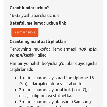
Grant kimlar uchun?
16-35 yoshli barcha uchun
Batafsil ma'lumot uchun link
Rasmiy havola
Grantning manfaatli jihatlari:
Tanlovning mukofot jamg‘armasi
100 mln.
soʻmni
tashkil qiladi.
Har bir yoʻnalish boʻyicha gʻoliblar quyidagicha
taqdirlanadi:
1-oʻrin: zamonaviy smartfon (Iphone 13
Pro), I darajali diplom va statuetka.
2-oʻrin: zamonaviy noutbok ( cori 7), II
darajali diplom va statuetka.
3-oʻrin: zamonaviy planshet (Samsung