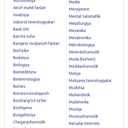
Astronomiya
Media
Atrof-muhit fanlari
Menejment
Aviatsiya
Mental Salomatlik
Axborot texnologiyalari
Metallurgiya
Bank ishi
Mexanika
Barcha soha
Mexatronika
Barqaror rivojlanish fanlari
Mikrobiologiya
Biofizika
Mineralshunoslik
Biokimyo
Moda (Fashion)
Biologiya
Moddashunoslik
Biomeditsina
Moliya
Biotexnologiya
Moliyaviy texnologiyalar
Biznes
Mudofaa
Biznesni boshqarish
Muhandislik
Boshlang'ich ta'lim
Multimedia
Boshqaruv
Musiqa
Buxgalteriya
Muzeyshunoslik
Chegarashunoslik
Narsalar interneti