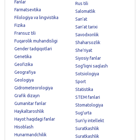
Fanlar
Rus tili
Farmatsevtika
Salomatlik
Filologiya va lingvistika
San'at
Fizika
San'at tarixi
Fransuz tili
Savodxonlik
Fuqarolik muhandisligi
Shaharsozlik
Gender tadqiqotlari
She'riyat
Genetika
Siyosiy fanlar
Geofizika
Sog'liqni saqlash
Geografiya
Sotsiologiya
Geologiya
Sport
Gidrometeorologiya
Statistika
Grafik dizayn
STEM fanlari
Gumanitar fanlar
Stomatologiya
Haykaltaroshlik
Sug'urta
Hayot haqidagi fanlar
Sun'iy intellekt
Hisoblash
Suratkashlik
Hunarmandchilik
Suratkashlik