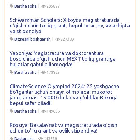
Barcha soha
|
235877
Schwarzman Scholars: Xitoyda magistraturada
oʻqish uchun toʻliq grant, bepul turar joy, aviachipta
va stipendiya!
Biznesni boshqarish
|
227380
Yaponiya: Magistratura va doktorantura
bosqichida oʻqish uchun MEXT toʻliq grantiga
hujjatlar qabul qilinmoqda!
Barcha soha
|
178835
ClimateScience Olympiad 2024: 25 yoshgacha
boʻlganlar uchun onlayn olimpiada: mukofot
jamgʻarmasi 15 000 dollar va gʻoliblar Bakuga
bepul safar qiladi!
Barcha soha
|
149636
Rossiya: Bakalavriat va magistraturada o’qish
uchun to’liq grant va oylik stipendiya!
Dasturlash
|
143839