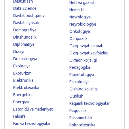
Dasturlash
Neft va gaz ishi
Data Science
Nemis tili
Davlat boshqaruvi
Nevrologiya
Davlat siyosati
Neyrobiologiya
Demografiya
Onkologiya
Dinshunoslik
Oshpazlik
Diplomatiya
Oziq-ovqat sanoati
Dizayn
Oziq-ovqat xavfsizligi
Dramaturgiya
Oʻrmon xoʻjaligi
Ekologiya
Pedagogika
Ekoturizm
Planetologiya
Elektronika
Psixologiya
Elektrotexnika
Qishloq xo'jaligi
Energetika
Qurilish
Energiya
Raqamli texnologiyalar
Eston tili va madaniyati
Raqqoslik
Falsafa
Rassomchilik
Fan va texnologiyalar
Robototexnika