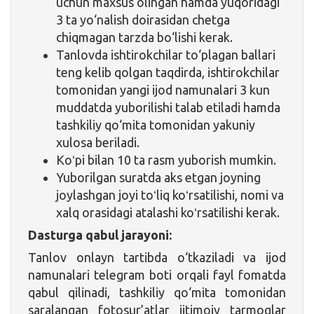
uchun maxsus olingan hamda yuqoridagi
3 ta yo‘nalish doirasidan chetga
chiqmagan tarzda bo‘lishi kerak.
Tanlovda ishtirokchilar to‘plagan ballari
teng kelib qolgan taqdirda, ishtirokchilar
tomonidan yangi ijod namunalari 3 kun
muddatda yuborilishi talab etiladi hamda
tashkiliy qo‘mita tomonidan yakuniy
xulosa beriladi.
Koʻpi bilan 10 ta rasm yuborish mumkin.
Yuborilgan suratda aks etgan joyning
joylashgan joyi toʻliq koʻrsatilishi, nomi va
xalq orasidagi atalashi koʻrsatilishi kerak.
Dasturga qabul jarayoni:
Tanlov onlayn tartibda o‘tkaziladi va ijod
namunalari telegram boti orqali fayl fomatda
qabul qilinadi, tashkiliy qo‘mita tomonidan
saralangan fotosur’atlar ijtimoiy tarmoqlar