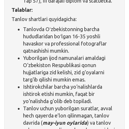
Tap S7), III darajali diplom va statuetka.
Talablar:
Tanlov shartlari quyidagicha:
Tanlovda Oʻzbekistonning barcha
hududlaridan boʻlgan 16-35 yoshli
havaskor va professional fotograflar
qatnashishi mumkin.
Yuborilgan ijod namunalari amaldagi
O‘zbekiston Respublikasi qonun
hujjatlariga zid kelishi, zid g‘oyalarni
targ‘ib qilishi mumkin emas.
Ishtirokchilar barcha yo‘nalishlarda
ishtirok etishi mumkin, faqat bir
yo‘nalishda g‘olib deb topiladi.
Tanlov uchun yuborilgan suratlar, avval
hech qayerda e’lon qilinmagan, tanlov
davrida (
may-iyun oylarida
) va tanlov