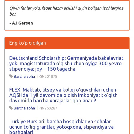
Qiyin fanlar yo’q, faqat hazm etilishi qiyin bo’lgan izohlargina
bor.
- A.I.Gersen
Eng ko'p o'qilgan
Deutschland Scholarship: Germaniyada bakalavriat
yoki magistraturada oʻqish uchun oyiga 300 yevro
stipendiya; joy – 150 tagacha!
Barcha soha
|
301878
FLEX: Maktab, litsey va kollej oʻquvchilari uchun
AQSHda 1 yil davomida oʻqish imkoniyati; oʻqish
davomida barcha xarajatlar qoplanadi!
Barcha soha
|
269287
Turkiye Burslari: barcha bosqichlar va sohalar
uchun to’liq grantlar, yotoqxona, stipendiya va
boshqalar!