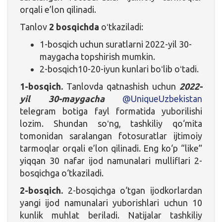
orqali e’lon qilinadi.
Tanlov
2 bosqichda
oʻtkaziladi:
1-bosqich uchun suratlarni 2022-yil 30-
maygacha topshirish mumkin.
2-bosqich10-20-iyun kunlari boʻlib oʻtadi.
1-bosqich.
Tanlovda qatnashish uchun
2022-
yil 30-maygacha
@UniqueUzbekistan
telegram botiga fayl formatida yuborilishi
lozim. Shundan soʻng, tashkiliy qo‘mita
tomonidan saralangan fotosuratlar ijtimoiy
tarmoqlar orqali e’lon qilinadi. Eng ko‘p “like”
yiqqan 30 nafar ijod namunalari mulliflari 2-
bosqichga o‘tkaziladi.
2-bosqich.
2-bosqichga o‘tgan ijodkorlardan
yangi ijod namunalari yuborishlari uchun 10
kunlik muhlat beriladi. Natijalar tashkiliy