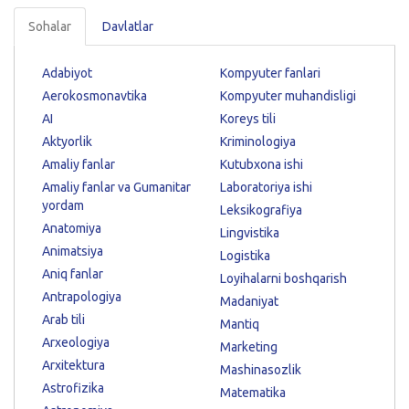
Sohalar
Davlatlar
Adabiyot
Kompyuter fanlari
Aerokosmonavtika
Kompyuter muhandisligi
AI
Koreys tili
Aktyorlik
Kriminologiya
Amaliy fanlar
Kutubxona ishi
Amaliy fanlar va Gumanitar
Laboratoriya ishi
yordam
Leksikografiya
Anatomiya
Lingvistika
Animatsiya
Logistika
Aniq fanlar
Loyihalarni boshqarish
Antrapologiya
Madaniyat
Arab tili
Mantiq
Arxeologiya
Marketing
Arxitektura
Mashinasozlik
Astrofizika
Matematika