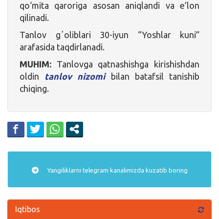
qo‘mita qaroriga asosan aniqlandi va e’lon
qilinadi.
Tanlov gʼoliblari 30-iyun “Yoshlar kuni”
arafasida taqdirlanadi.
MUHIM:
Tanlovga qatnashishga kirishishdan
oldin
tanlov nizomi
bilan batafsil tanishib
chiqing.
Yangiliklarni
telegram
kanalimizda kuzatib boring
Iqtibos