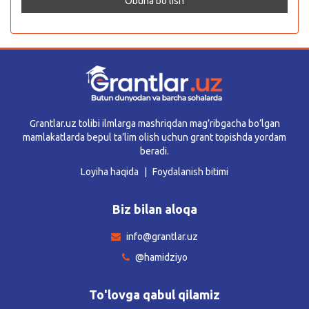
Grantlar.uz tolibi ilmlarga mashriqdan mag’ribgacha bo’lgan
mamlakatlarda bepul ta’lim olish uchun grant topishda yordam
beradi.
Loyiha haqida
Foydalanish bitimi
Biz bilan aloqa
info@grantlar.uz
@hamidziyo
To'lovga qabul qilamiz