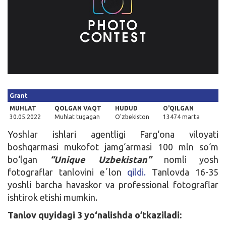
Kirish
Grant
MUHLAT
QOLGAN VAQT
HUDUD
O'QILGAN
30.05.2022
Muhlat tugagan
O'zbekiston
13474 marta
Yoshlar ishlari agentligi Farg‘ona viloyati
boshqarmasi mukofot jamg‘armasi 100 mln so‘m
bo‘lgan
“Unique Uzbekistan”
nomli yosh
fotograflar tanlovini eʼlon
qildi.
Tanlovda 16-35
yoshli barcha havaskor va professional fotograflar
ishtirok etishi mumkin.
Tanlov quyidagi 3 yo‘nalishda o’tkaziladi: