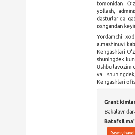
tomonidan O’zb
yollash, admini
dasturlarida qa
oshgandan keying
Yordamchi xodi
almashinuvi kab
Kengashlari O’z
shuningdek kund
Ushbu lavozim d
va shuningdek
Kengashlari ofis
Grant kimla
Bakalavr dar
Batafsil ma'
Rasmiy havol