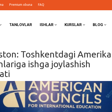
ma
Premium obuna
FAQ
TANLOVLAR
ISHLAR
KURSLAR
BLOG
ston: Toshkentdagi Amerika
lariga ishga joylashish
ati