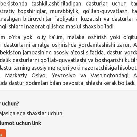
ekistonda tashkillashtiriladigan dasturlar uchun tar
strativ topshiriqlar, murabbiylik, qo’llab-quvvatlash, ta
tnashgan bitiruvchilar faoliyatini kuzatish va dasturlar
i ishlarni nazorat qilishga mas’ul shaxs bo’ladi.
m o’rta yoki oliy ta’lim, malaka oshirish yoki o’qitu
i dasturlarni amalga oshirishda yordamlashishi zarur. 
bekiston jamoasining asosiy a’zosi sifatida, dastur yord
alik dasturlarni qo’llab-quvvatlashi va boshqarishi kuti
asturlarning asosiy menejeri yoki nazoratchisiga hisobot
, Markaziy Osiyo, Yevrosiyo va Vashingtondagi A
ida dastur xodimlari bilan bevosita ishlashi kerak bo’ladi.
r uchun?
ajasiga ega shaxslar uchun
lumot uchun link
a