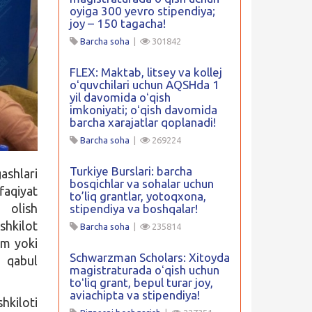
oyiga 300 yevro stipendiya;
joy – 150 tagacha!
Barcha soha
|
301842
FLEX: Maktab, litsey va kollej
oʻquvchilari uchun AQSHda 1
yil davomida oʻqish
imkoniyati; oʻqish davomida
barcha xarajatlar qoplanadi!
Barcha soha
|
269224
Turkiye Burslari: barcha
shlari
bosqichlar va sohalar uchun
faqiyat
to’liq grantlar, yotoqxona,
 olish
stipendiya va boshqalar!
shkilot
Barcha soha
|
235814
im yoki
Schwarzman Scholars: Xitoyda
r qabul
magistraturada oʻqish uchun
toʻliq grant, bepul turar joy,
aviachipta va stipendiya!
hkiloti