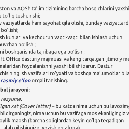
ston va AQSh ta’lim tizimining barcha bosqichlarini yaxsh
va to’liq tushunishi;
 vaziyatlarda ham sayohat qila olishi, bunday vaziyatlard
 bo’lishi;
sh kunlari va kechqurun vaqti-vaqti bilan ishlash uchun
uvchan bo’lishi;
ni boshqarishda tajribaga ega bo’lishi;
ft Office dasturiy majmuasi va keng tarqalgan ijtimoiy m
alaridan foydalanishni yaxshi bilishi zarur. Dastur
hisining ish vazifalari ro’yxati va boshqa ma’lumotlar bil
l
rasmiy e’lon
orqali tanishing.
bul jarayoni:
 rezyume.
ilgan xat (Cover letter)
– bu xatda nima uchun bu lavozim
h bildirganingiz, nima uchun bu vazifaga mos ekanligingiz 
oylik maosh (barcha soliqlardan keyin qo’lga tegadigan
talab qilishingizni yozishingiz kerak.