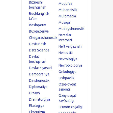
Biznesni
Mudofaa
boshqarish
Muhandislik
Boshlang'ich
Multimedia
ta'lim
Musiqa
Boshqaruv
Muzeyshunoslik
Buxgalteriya
Narsalar
Chegarashunoslik
interneti
Dasturlash
Neft va gaz ishi
Data Science
Nemis tili
Davlat
Nevrologiya
boshqaruvi
Neyrobiologiya
Davlat siyosati
Onkologiya
Demografiya
Oshpazlik
Dinshunoslik
Oziq-ovqat
Diplomatiya
sanoati
Dizayn
Oziq-ovqat
Dramaturgiya
xavfsizligi
Ekologiya
Oʻrmon xoʻjaligi
Ekoturizm