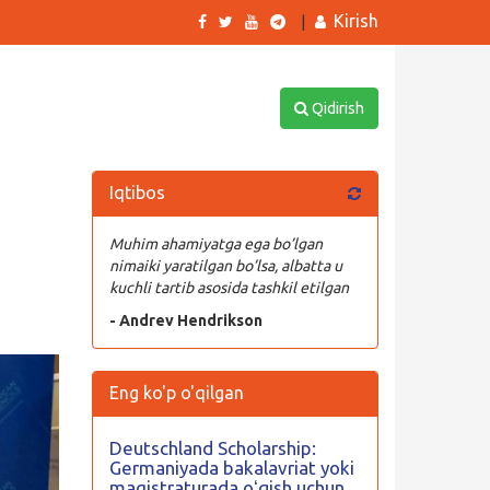
Kirish
|
Qidirish
Iqtibos
Muhim ahamiyatga ega bo’lgan
nimaiki yaratilgan bo’lsa, albatta u
kuchli tartib asosida tashkil etilgan
- Andrev Hendrikson
Eng ko'p o'qilgan
Deutschland Scholarship:
Germaniyada bakalavriat yoki
magistraturada oʻqish uchun