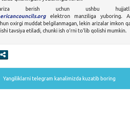
riza berish uchun ushbu hujjatla
ericancouncils.org
elektron manziliga yuboring. A
chun oxirgi muddat belgilanmagan, lekin arizalar imkon q
ishi tavsiya etiladi, chunki ish o’rni to’lib qolishi mumkin.
Yangiliklarni
telegram
kanalimizda kuzatib boring