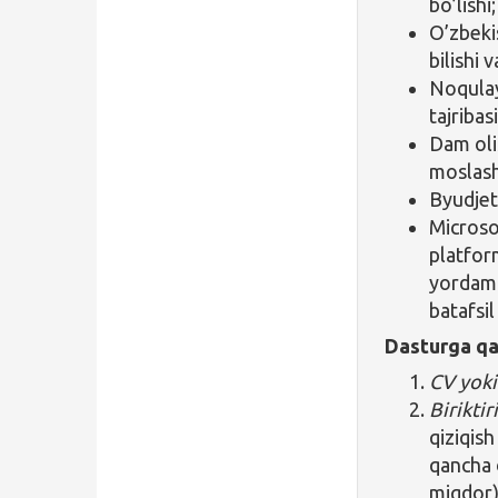
bo’lishi;
O’zbeki
bilishi 
Noqulay
tajribasi
Dam oli
moslash
Byudjet
Microso
platform
yordamc
batafsi
Dasturga qa
CV yoki
Biriktir
qiziqis
qancha 
miqdor) 