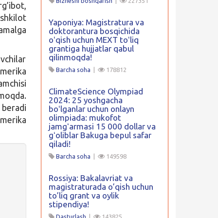
Biznesni boshqarish
|
227351
g’ibot,
shkilot
Yaponiya: Magistratura va
 amalga
doktorantura bosqichida
oʻqish uchun MEXT toʻliq
grantiga hujjatlar qabul
qilinmoqda!
vchilar
Amerika
Barcha soha
|
178812
amchisi
ClimateScience Olympiad
lmoqda.
2024: 25 yoshgacha
 beradi
boʻlganlar uchun onlayn
olimpiada: mukofot
merika
jamgʻarmasi 15 000 dollar va
gʻoliblar Bakuga bepul safar
qiladi!
Barcha soha
|
149598
Rossiya: Bakalavriat va
magistraturada o’qish uchun
to’liq grant va oylik
stipendiya!
Dasturlash
|
143825