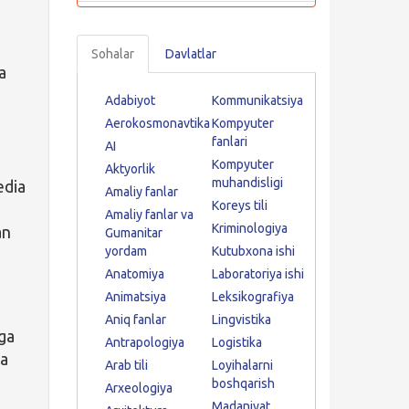
i
Sohalar
Davlatlar
a
Adabiyot
Kommunikatsiya
Aerokosmonavtika
Kompyuter
fanlari
AI
Kompyuter
Aktyorlik
muhandisligi
edia
Amaliy fanlar
Koreys tili
Amaliy fanlar va
Kriminologiya
an
Gumanitar
yordam
Kutubxona ishi
Anatomiya
Laboratoriya ishi
Animatsiya
Leksikografiya
Aniq fanlar
Lingvistika
ga
Antrapologiya
Logistika
va
Arab tili
Loyihalarni
boshqarish
Arxeologiya
Madaniyat