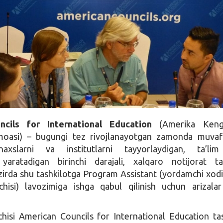
ncils for International Education
(Amerika Kenga
moasi) – bugungi tez rivojlanayotgan zamonda muvaf
axslarni va institutlarni tayyorlaydigan, ta’lim
i yaratadigan birinchi darajali, xalqaro notijorat ta
zirda shu tashkilotga Program Assistant (yordamchi xod
hisi) lavozimiga ishga qabul qilinish uchun arizala
isi American Councils for International Education tas