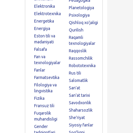
Pedagogika
Elektronika
Planetologiya
Elektrotexnika
Psixologiya
Energetika
Qishloq xo'jaligi
Energiya
Qurilish
Eston tili va
Raqamli
madaniyati
texnologiyalar
Falsafa
Raqqoslik
Fan va
Rassomchilik
texnologiyalar
Robototexnika
Fanlar
Rus tili
Farmatsevtika
Salomatlik
Filologiya va
San'at
lingvistika
San'at tarixi
Fizika
Savodxonlik
Fransuz tili
Shaharsozlik
Fuqarolik
She'riyat
muhandisligi
Siyosiy fanlar
Gender
tadqiqotlari
Sog'liqni