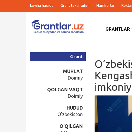
Loyiha haqida
Grant taklif qilish
Hamkorlar
Rekla
GRANTLAR
Grantlar
Tanlovlar
Grant
O’zbeki
Ishlar
MUHLAT
Kengash
Doimiy
imkoniy
Kurslar
QOLGAN VAQT
Doimiy
Blog
HUDUD
O'zbekiston
Yana
O'QILGAN