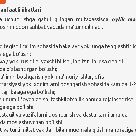
nfaatli jihatlari:
a uchun ishga qabul qilingan mutaxassisga
oylik ma
aosh miqdori suhbat vaqtida ma’lum qilinadi.
tegishli ta’lim sohasida bakalavr yoki unga tenglashtiril
 ega bo’lishi;
 / yoki rus tilini yaxshi bilishi, ingliz tilini esa ona tili
da o’zlashtirgan bo’lishi;
ta’limni boshqarish yoki ma’muriy ishlar, ofis
tratsiyasi yoki xodimlarni boshqarish sohasida kamida 1-
h tajribasiga ega bo’lishi;
 unumli foydalanish, tashkilotchilik hamda rejalashtirish
iga ega bo’lishi;
ustaqil va vazifalarni boshqarish va dasturlarni amalga
hda moslashuvchan bo’lishi;
 va turli millat vakillari bilan muomala qilish mahoratiga