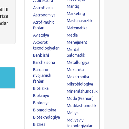
Arxitektura
Mantiq
Astrofizika
rni
Marketing
Astronomiya
riza
Mashinasozlik
Atrof-muhit
adar
fanlari
Matematika
Aviatsiya
Media
Axborot
Menejment
texnologiyalari
Mental
Bank ishi
Salomatlik
Barcha soha
Metallurgiya
Barqaror
Mexanika
rivojlanish
Mexatronika
fanlari
Mikrobiologiya
Biofizika
Mineralshunoslik
Biokimyo
Moda (Fashion)
Biologiya
Moddashunoslik
Biomeditsina
Moliya
Biotexnologiya
Moliyaviy
Biznes
texnologiyalar