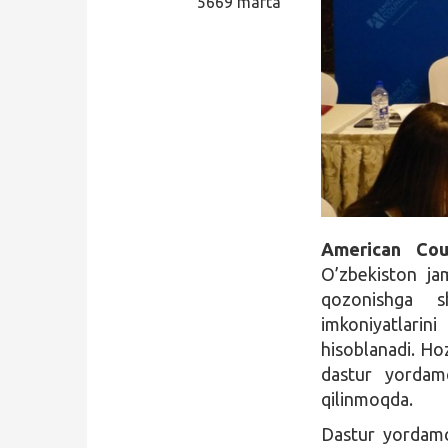
5669 marta
Qidirish
Kirish
American Cou
O’zbekiston ja
qozonishga sh
imkoniyatlarin
hisoblanadi. Ho
dastur yordamc
qilinmoqda.
Dastur yordamch