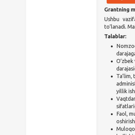
Grantning ma
Ushbu vazif
to’lanadi. M
Talablar:
Nomzod 
darajaga
O’zbek va
darajasi
Ta’lim, 
adminis
yillik is
Vaqtdan
sifatlar
Faol, m
oshiris
Muloqot