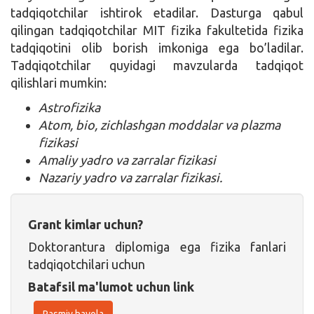
tadqiqotchilar ishtirok etadilar. Dasturga qabul
qilingan tadqiqotchilar MIT fizika fakultetida fizika
tadqiqotini olib borish imkoniga ega bo’ladilar.
Tadqiqotchilar quyidagi mavzularda tadqiqot
qilishlari mumkin:
Astrofizika
Atom, bio, zichlashgan moddalar va plazma
fizikasi
Amaliy yadro va zarralar fizikasi
Nazariy yadro va zarralar fizikasi.
Grant kimlar uchun?
Doktorantura diplomiga ega fizika fanlari
tadqiqotchilari uchun
Batafsil ma'lumot uchun link
Rasmiy havola