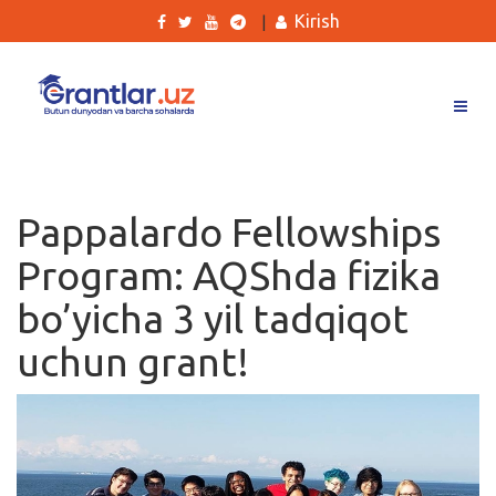
Kirish
|
Grantlar
Tanlovlar
Pappalardo Fellowships
Ishlar
Program: AQShda fizika
Kurslar
bo’yicha 3 yil tadqiqot
Blog
uchun grant!
Yana
Qidirish