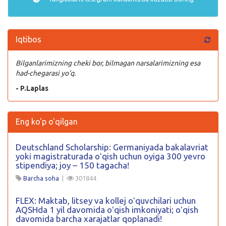
Iqtibos
Bilganlarimizning cheki bor, bilmagan narsalarimizning esa
had-chegarasi yo‘q.
- P.Laplas
Eng ko'p o'qilgan
Deutschland Scholarship: Germaniyada bakalavriat
yoki magistraturada oʻqish uchun oyiga 300 yevro
stipendiya; joy – 150 tagacha!
Barcha soha
|
301844
FLEX: Maktab, litsey va kollej oʻquvchilari uchun
AQSHda 1 yil davomida oʻqish imkoniyati; oʻqish
davomida barcha xarajatlar qoplanadi!