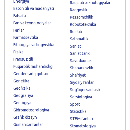
Energiya
Raqamli texnologiyalar
Eston tili va madaniyati
Raqqoslik
Falsafa
Rassomchilik
Fan va texnologiyalar
Robototexnika
Fanlar
Rus tili
Farmatsevtika
Salomatlik
Filologiya va lingvistika
San'at
Fizika
San'at tarixi
Fransuz tili
Savodxonlik
Fuqarolik muhandisligi
Shaharsozlik
Gender tadqiqotlari
She'riyat
Genetika
Siyosiy fanlar
Geofizika
Sog'liqni saqlash
Geografiya
Sotsiologiya
Geologiya
Sport
Gidrometeorologiya
Statistika
Grafik dizayn
STEM fanlari
Gumanitar fanlar
Stomatologiya