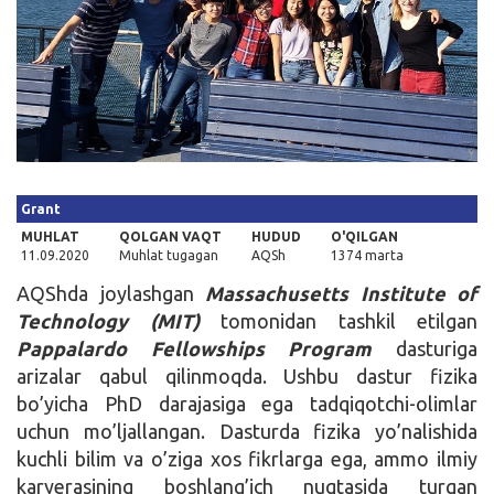
Kirish
Grant
MUHLAT
QOLGAN VAQT
HUDUD
O'QILGAN
11.09.2020
Muhlat tugagan
AQSh
1374 marta
AQShda joylashgan
Massachusetts Institute of
Technology (MIT)
tomonidan tashkil etilgan
Pappalardo Fellowships Program
dasturiga
arizalar qabul qilinmoqda. Ushbu dastur fizika
bo’yicha PhD darajasiga ega tadqiqotchi-olimlar
uchun mo’ljallangan. Dasturda fizika yo’nalishida
kuchli bilim va o’ziga xos fikrlarga ega, ammo ilmiy
karyerasining boshlang’ich nuqtasida turgan