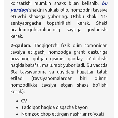
ko’rsatishi mumkin shaxs bilan kelishib,
bu
yerdagi
shaklni yuklab olib, nomzodni tavsiya
etuvchi shaxsga yuboring. Ushbu shakl 11-
sentyabrgacha topshirilishi kerak. Shakl
academicjobsonline.org saytiga joylanishi
kerak.
2-qadam
. Tadqiqotchi fizik olim tomonidan
tavsiya etilgach, nomzodga grant dasturiga
arizaning qolgan qismini qanday to’ldirilishi
haqida batafsil ma’lumot yuboriladi. Bu vaqtda
3ta tavsiyanoma va quyidagi hujjatlar talab
etiladi (tavsiyanomalardan biri olimni
nomzodlikka tavsiya etgan shaxs bo’lishi
kerak):
CV
Tadqiqot haqida qisqacha bayon
Nomzod chop ettirgan nashrlar ro’yxati