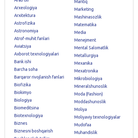
Mantiq
Arxeologiya
Marketing
Arxitektura
Mashinasozlik
Astrofizika
Matematika
Astronomiya
Media
Atrof-muhit fanlari
Menejment
Aviatsiya
Mental Salomatlik
Axborot texnologiyalari
Metallurgiya
Bank ishi
Mexanika
Barcha soha
Mexatronika
Barqaror rivojlanish fanlari
Mikrobiologiya
Biofizika
Mineralshunoslik
Biokimyo
Moda (Fashion)
Biologiya
Moddashunoslik
Biomeditsina
Moliya
Biotexnologiya
Moliyaviy texnologiyalar
Biznes
Mudofaa
Biznesni boshqarish
Muhandislik