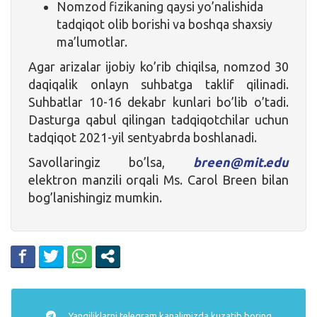
Nomzod fizikaning qaysi yo’nalishida
tadqiqot olib borishi va boshqa shaxsiy
ma’lumotlar.
Agar arizalar ijobiy ko’rib chiqilsa, nomzod 30
daqiqalik onlayn suhbatga taklif qilinadi.
Suhbatlar 10-16 dekabr kunlari bo’lib o’tadi.
Dasturga qabul qilingan tadqiqotchilar uchun
tadqiqot 2021-yil sentyabrda boshlanadi.
Savollaringiz bo’lsa,
breen@mit.edu
elektron manzili orqali Ms. Carol Breen bilan
bog’lanishingiz mumkin.
Yangiliklarni
telegram
kanalimizda kuzatib boring