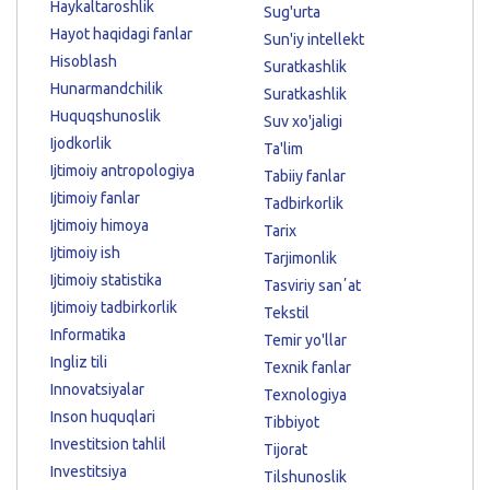
Haykaltaroshlik
Sug'urta
Hayot haqidagi fanlar
Sun'iy intellekt
Hisoblash
Suratkashlik
Hunarmandchilik
Suratkashlik
Huquqshunoslik
Suv xo'jaligi
Ijodkorlik
Ta'lim
Ijtimoiy antropologiya
Tabiiy fanlar
Ijtimoiy fanlar
Tadbirkorlik
Ijtimoiy himoya
Tarix
Ijtimoiy ish
Tarjimonlik
Ijtimoiy statistika
Tasviriy sanʼat
Ijtimoiy tadbirkorlik
Tekstil
Informatika
Temir yo'llar
Ingliz tili
Texnik fanlar
Innovatsiyalar
Texnologiya
Inson huquqlari
Tibbiyot
Investitsion tahlil
Tijorat
Investitsiya
Tilshunoslik