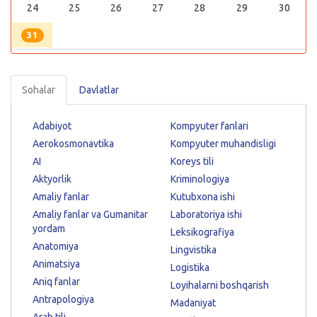
24
25
26
27
28
29
30
31
Sohalar
Davlatlar
Adabiyot
Kompyuter fanlari
Aerokosmonavtika
Kompyuter muhandisligi
AI
Koreys tili
Aktyorlik
Kriminologiya
Amaliy fanlar
Kutubxona ishi
Amaliy fanlar va Gumanitar
Laboratoriya ishi
yordam
Leksikografiya
Anatomiya
Lingvistika
Animatsiya
Logistika
Aniq fanlar
Loyihalarni boshqarish
Antrapologiya
Madaniyat
Arab tili