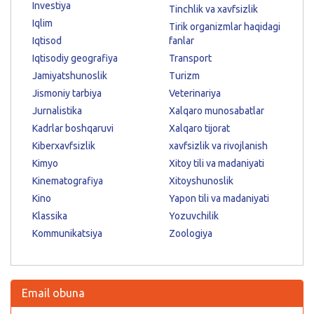
Investiya
Tinchlik va xavfsizlik
Iqlim
Tirik organizmlar haqidagi
Iqtisod
fanlar
Iqtisodiy geografiya
Transport
Jamiyatshunoslik
Turizm
Jismoniy tarbiya
Veterinariya
Jurnalistika
Xalqaro munosabatlar
Kadrlar boshqaruvi
Xalqaro tijorat
Kiberxavfsizlik
xavfsizlik va rivojlanish
Kimyo
Xitoy tili va madaniyati
Kinematografiya
Xitoyshunoslik
Kino
Yapon tili va madaniyati
Klassika
Yozuvchilik
Kommunikatsiya
Zoologiya
Email obuna