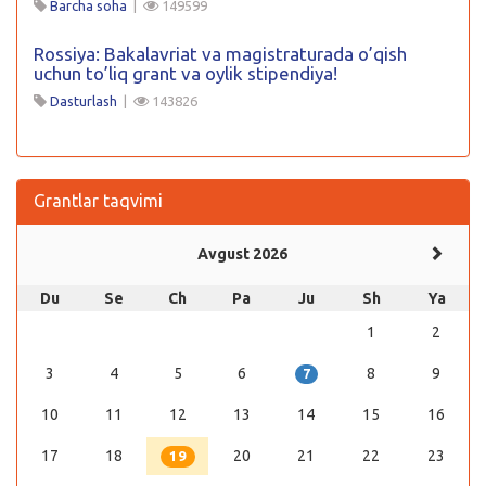
Barcha soha
|
149599
Rossiya: Bakalavriat va magistraturada o’qish
uchun to’liq grant va oylik stipendiya!
Dasturlash
|
143826
Grantlar taqvimi
Avgust 2026
Du
Se
Ch
Pa
Ju
Sh
Ya
1
2
3
4
5
6
8
9
7
10
11
12
13
14
15
16
17
18
20
21
22
23
19