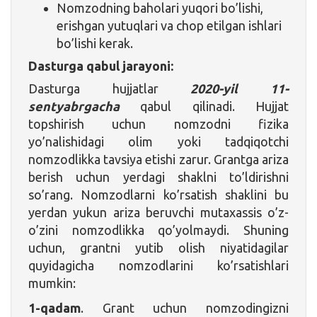
Nomzodning baholari yuqori bo’lishi,
erishgan yutuqlari va chop etilgan ishlari
bo’lishi kerak.
Dasturga qabul jarayoni:
Dasturga hujjatlar
2020-yil 11-
sentyabrgacha
qabul qilinadi. Hujjat
topshirish uchun nomzodni fizika
yo’nalishidagi olim yoki tadqiqotchi
nomzodlikka tavsiya etishi zarur. Grantga ariza
berish uchun yerdagi shaklni to’ldirishni
so’rang. Nomzodlarni ko’rsatish shaklini bu
yerdan yukun ariza beruvchi mutaxassis o’z-
o’zini nomzodlikka qo’yolmaydi. Shuning
uchun, grantni yutib olish niyatidagilar
quyidagicha nomzodlarini ko’rsatishlari
mumkin:
1-qadam
. Grant uchun nomzodingizni