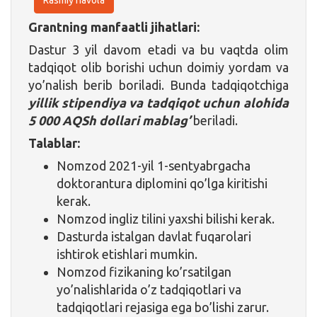
Grantning manfaatli jihatlari:
Dastur 3 yil davom etadi va bu vaqtda olim
tadqiqot olib borishi uchun doimiy yordam va
yo’nalish berib boriladi. Bunda tadqiqotchiga
yillik stipendiya va tadqiqot uchun alohida
5 000 AQSh dollari mablag’
beriladi.
Talablar:
Nomzod 2021-yil 1-sentyabrgacha
doktorantura diplomini qo’lga kiritishi
kerak.
Nomzod ingliz tilini yaxshi bilishi kerak.
Dasturda istalgan davlat fuqarolari
ishtirok etishlari mumkin.
Nomzod fizikaning ko’rsatilgan
yo’nalishlarida o’z tadqiqotlari va
tadqiqotlari rejasiga ega bo’lishi zarur.