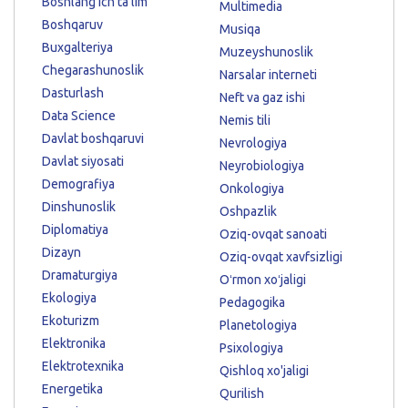
Boshlang'ich ta'lim
Multimedia
Boshqaruv
Musiqa
Buxgalteriya
Muzeyshunoslik
Chegarashunoslik
Narsalar interneti
Dasturlash
Neft va gaz ishi
Data Science
Nemis tili
Davlat boshqaruvi
Nevrologiya
Davlat siyosati
Neyrobiologiya
Demografiya
Onkologiya
Dinshunoslik
Oshpazlik
Diplomatiya
Oziq-ovqat sanoati
Dizayn
Oziq-ovqat xavfsizligi
Dramaturgiya
Oʻrmon xoʻjaligi
Ekologiya
Pedagogika
Ekoturizm
Planetologiya
Elektronika
Psixologiya
Elektrotexnika
Qishloq xo'jaligi
Energetika
Qurilish