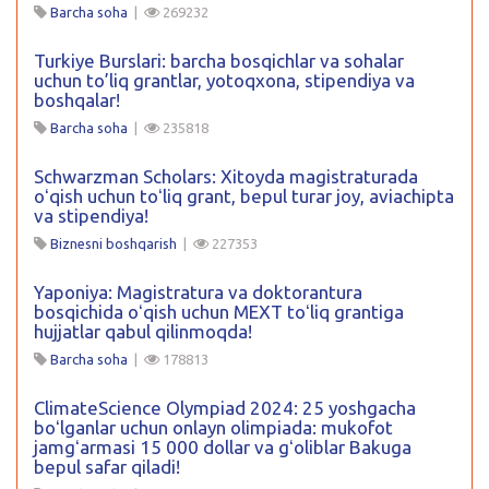
Barcha soha
|
269232
Turkiye Burslari: barcha bosqichlar va sohalar
uchun to’liq grantlar, yotoqxona, stipendiya va
boshqalar!
Barcha soha
|
235818
Schwarzman Scholars: Xitoyda magistraturada
oʻqish uchun toʻliq grant, bepul turar joy, aviachipta
va stipendiya!
Biznesni boshqarish
|
227353
Yaponiya: Magistratura va doktorantura
bosqichida oʻqish uchun MEXT toʻliq grantiga
hujjatlar qabul qilinmoqda!
Barcha soha
|
178813
ClimateScience Olympiad 2024: 25 yoshgacha
boʻlganlar uchun onlayn olimpiada: mukofot
jamgʻarmasi 15 000 dollar va gʻoliblar Bakuga
bepul safar qiladi!