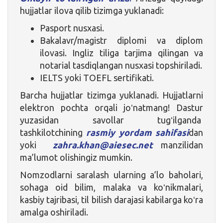
hujjatlar ilova qilib tizimga yuklanadi:
Pasport nusxasi.
Bakalavr/magistr diplomi va diplom
ilovasi. Ingliz tiliga tarjima qilingan va
notarial tasdiqlangan nusxasi topshiriladi.
IELTS yoki TOEFL sertifikati.
Barcha hujjatlar tizimga yuklanadi. Hujjatlarni
elektron pochta orqali joʻnatmang! Dastur
yuzasidan savollar tugʻilganda
tashkilotchining
rasmiy yordam sahifasi
dan
yoki
zahra.khan@aiesec.net
manzilidan
ma’lumot olishingiz mumkin.
Nomzodlarni saralash ularning a’lo baholari,
sohaga oid bilim, malaka va koʻnikmalari,
kasbiy tajribasi, til bilish darajasi kabilarga koʻra
amalga oshiriladi.