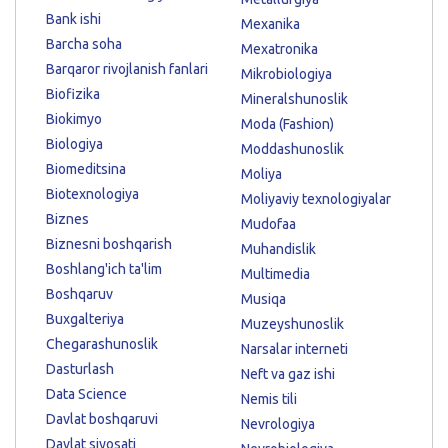
Bank ishi
Mexanika
Barcha soha
Mexatronika
Barqaror rivojlanish fanlari
Mikrobiologiya
Biofizika
Mineralshunoslik
Biokimyo
Moda (Fashion)
Biologiya
Moddashunoslik
Biomeditsina
Moliya
Biotexnologiya
Moliyaviy texnologiyalar
Biznes
Mudofaa
Biznesni boshqarish
Muhandislik
Boshlang'ich ta'lim
Multimedia
Boshqaruv
Musiqa
Buxgalteriya
Muzeyshunoslik
Chegarashunoslik
Narsalar interneti
Dasturlash
Neft va gaz ishi
Data Science
Nemis tili
Davlat boshqaruvi
Nevrologiya
Davlat siyosati