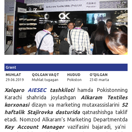
Kirish
Grant
MUHLAT
QOLGAN VAQT
HUDUD
O'QILGAN
29.06.2019
Muhlat tugagan
Pokiston
2343 marta
Xalqaro
AIESEC
tashkiloti
hamda Pokistonning
Karachi shahrida joylashgan
Alkaram
Textiles
korxonasi
dizayn va marketing mutaxassislarini
52
haftalik
Stajirovka
dasturida
qatnashishga taklif
etadi. Nomzod Alkaram’s Marketing Departmentda
Key Account Manager
vazifasini bajaradi, ya’ni