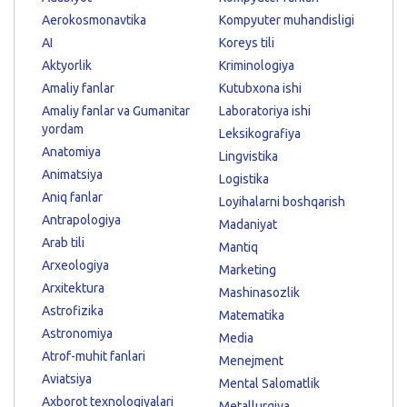
Aerokosmonavtika
Kompyuter muhandisligi
AI
Koreys tili
Aktyorlik
Kriminologiya
Amaliy fanlar
Kutubxona ishi
Amaliy fanlar va Gumanitar
Laboratoriya ishi
yordam
Leksikografiya
Anatomiya
Lingvistika
Animatsiya
Logistika
Aniq fanlar
Loyihalarni boshqarish
Antrapologiya
Madaniyat
Arab tili
Mantiq
Arxeologiya
Marketing
Arxitektura
Mashinasozlik
Astrofizika
Matematika
Astronomiya
Media
Atrof-muhit fanlari
Menejment
Aviatsiya
Mental Salomatlik
Axborot texnologiyalari
Metallurgiya