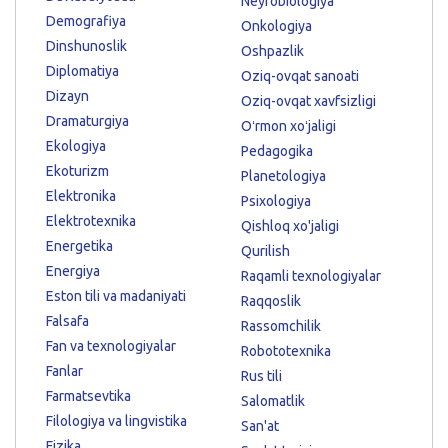
Neyrobiologiya
Demografiya
Onkologiya
Dinshunoslik
Oshpazlik
Diplomatiya
Oziq-ovqat sanoati
Dizayn
Oziq-ovqat xavfsizligi
Dramaturgiya
Oʻrmon xoʻjaligi
Ekologiya
Pedagogika
Ekoturizm
Planetologiya
Elektronika
Psixologiya
Elektrotexnika
Qishloq xo'jaligi
Energetika
Qurilish
Energiya
Raqamli texnologiyalar
Eston tili va madaniyati
Raqqoslik
Falsafa
Rassomchilik
Fan va texnologiyalar
Robototexnika
Fanlar
Rus tili
Farmatsevtika
Salomatlik
Filologiya va lingvistika
San'at
Fizika