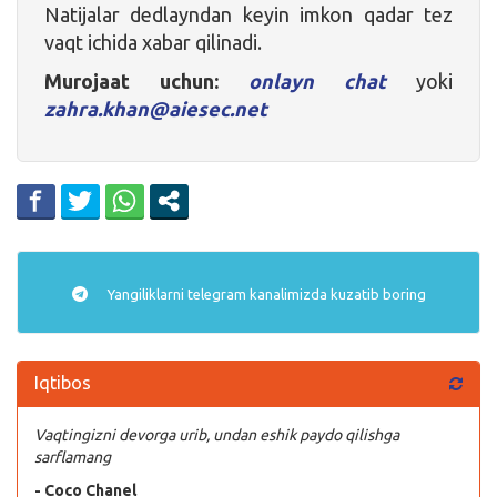
Natijalar dedlayndan keyin imkon qadar tez
vaqt ichida xabar qilinadi.
Murojaat uchun:
onlayn chat
yoki
zahra.khan@aiesec.net
Yangiliklarni
telegram
kanalimizda kuzatib boring
Iqtibos
Vaqtingizni devorga urib, undan eshik paydo qilishga
sarflamang
- Coco Chanel