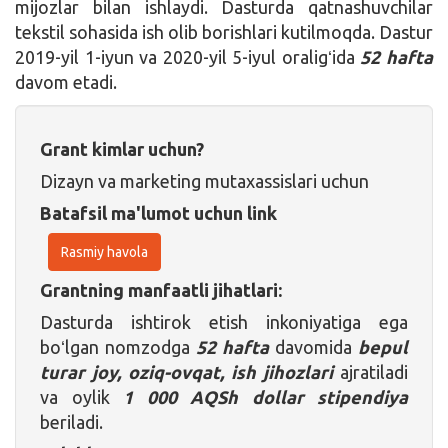
mijozlar bilan ishlaydi. Dasturda qatnashuvchilar
tekstil sohasida ish olib borishlari kutilmoqda. Dastur
2019-yil 1-iyun va 2020-yil 5-iyul oraligʻida
52 hafta
davom etadi.
Grant kimlar uchun?
Dizayn va marketing mutaxassislari uchun
Batafsil ma'lumot uchun link
Rasmiy havola
Grantning manfaatli jihatlari:
Dasturda ishtirok etish inkoniyatiga ega
boʻlgan nomzodga
52 hafta
davomida
bepul
turar joy, oziq-ovqat, ish jihozlari
ajratiladi
va oylik
1 000 AQSh dollar stipendiya
beriladi.