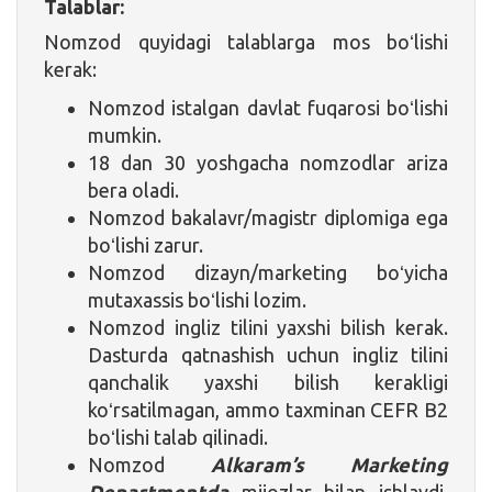
Talablar:
Nomzod quyidagi talablarga mos boʻlishi
kerak:
Nomzod istalgan davlat fuqarosi boʻlishi
mumkin.
18 dan 30 yoshgacha nomzodlar ariza
bera oladi.
Nomzod bakalavr/magistr diplomiga ega
boʻlishi zarur.
Nomzod dizayn/marketing boʻyicha
mutaxassis boʻlishi lozim.
Nomzod ingliz tilini yaxshi bilish kerak.
Dasturda qatnashish uchun ingliz tilini
qanchalik yaxshi bilish kerakligi
koʻrsatilmagan, ammo taxminan CEFR B2
boʻlishi talab qilinadi.
Nomzod
Alkaram’s Marketing
Departmentda
mijozlar bilan ishlaydi.