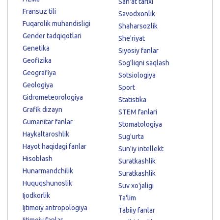
San'at tarixi
Fransuz tili
Savodxonlik
Fuqarolik muhandisligi
Shaharsozlik
Gender tadqiqotlari
She'riyat
Genetika
Siyosiy fanlar
Geofizika
Sog'liqni saqlash
Geografiya
Sotsiologiya
Geologiya
Sport
Gidrometeorologiya
Statistika
Grafik dizayn
STEM fanlari
Gumanitar fanlar
Stomatologiya
Haykaltaroshlik
Sug'urta
Hayot haqidagi fanlar
Sun'iy intellekt
Hisoblash
Suratkashlik
Hunarmandchilik
Suratkashlik
Huquqshunoslik
Suv xo'jaligi
Ijodkorlik
Ta'lim
Ijtimoiy antropologiya
Tabiiy fanlar
Ijtimoiy fanlar