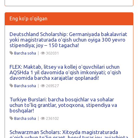
Eng ko'p o'qilgan
Deutschland Scholarship: Germaniyada bakalavriat
yoki magistraturada oʻqish uchun oyiga 300 yevro
stipendiya; joy – 150 tagacha!
Barcha soha
|
302031
FLEX: Maktab, litsey va kollej oʻquvchilari uchun
AQSHda 1 yil davomida oʻqish imkoniyati; oʻqish
davomida barcha xarajatlar qoplanadi!
Barcha soha
|
269527
Turkiye Burslari: barcha bosqichlar va sohalar
uchun to’liq grantlar, yotoqxona, stipendiya va
boshqalar!
Barcha soha
|
236102
Schwarzman Scholars: Xitoyda magistraturada
oʻqish uchun toʻliq grant, bepul turar joy, aviachipta