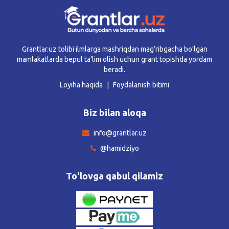
Grantlar.uz tolibi ilmlarga mashriqdan mag’ribgacha bo’lgan
mamlakatlarda bepul ta’lim olish uchun grant topishda yordam
beradi.
Loyiha haqida
Foydalanish bitimi
Biz bilan aloqa
info@grantlar.uz
@hamidziyo
To'lovga qabul qilamiz