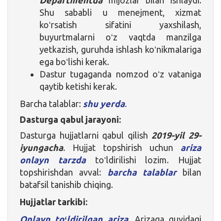
Shu sababli u menejment, xizmat
koʻrsatish sifatini yaxshilash,
buyurtmalarni oʻz vaqtda manzilga
yetkazish, guruhda ishlash koʻnikmalariga
ega boʻlishi kerak.
Dastur tugaganda nomzod oʻz vataniga
qaytib ketishi kerak.
Barcha talablar:
shu yerda
.
Dasturga qabul jarayoni:
Dasturga hujjatlarni qabul qilish
2019-yil 29-
iyungacha
. Hujjat topshirish uchun
ariza
onlayn tarzda
toʻldirilishi lozim. Hujjat
topshirishdan avval:
barcha talablar
bilan
batafsil tanishib chiqing.
Hujjatlar tarkibi:
Onlayn toʻldirilgan ariza
.
Arizaga quyidagi