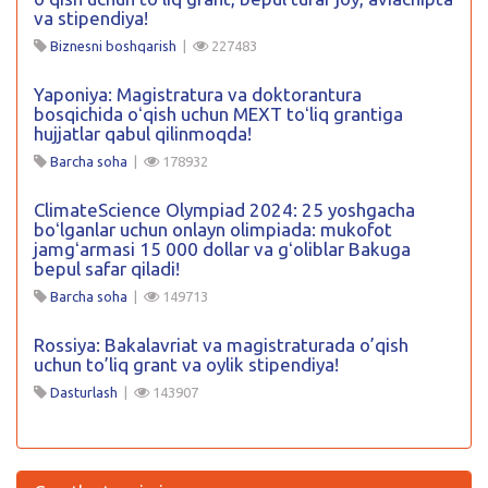
va stipendiya!
Biznesni boshqarish
|
227483
Yaponiya: Magistratura va doktorantura
bosqichida oʻqish uchun MEXT toʻliq grantiga
hujjatlar qabul qilinmoqda!
Barcha soha
|
178932
ClimateScience Olympiad 2024: 25 yoshgacha
boʻlganlar uchun onlayn olimpiada: mukofot
jamgʻarmasi 15 000 dollar va gʻoliblar Bakuga
bepul safar qiladi!
Barcha soha
|
149713
Rossiya: Bakalavriat va magistraturada o’qish
uchun to’liq grant va oylik stipendiya!
Dasturlash
|
143907