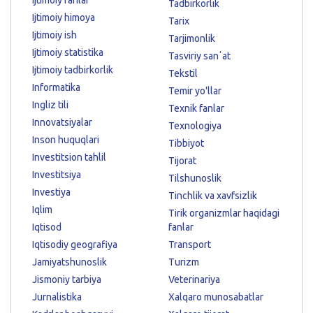
Tadbirkorlik
Ijtimoiy himoya
Tarix
Ijtimoiy ish
Tarjimonlik
Ijtimoiy statistika
Tasviriy sanʼat
Ijtimoiy tadbirkorlik
Tekstil
Informatika
Temir yo'llar
Ingliz tili
Texnik fanlar
Innovatsiyalar
Texnologiya
Inson huquqlari
Tibbiyot
Investitsion tahlil
Tijorat
Investitsiya
Tilshunoslik
Investiya
Tinchlik va xavfsizlik
Iqlim
Tirik organizmlar haqidagi
Iqtisod
fanlar
Iqtisodiy geografiya
Transport
Jamiyatshunoslik
Turizm
Jismoniy tarbiya
Veterinariya
Jurnalistika
Xalqaro munosabatlar