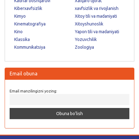
Kadrlar boshqaruvi
Xalqaro tijorat
Kiberxavfsizlik
xavfsizlik va rivojlanish
Kimyo
Xitoy tili va madaniyati
Kinematografiya
Xitoyshunoslik
Kino
Yapon tili va madaniyati
Klassika
Yozuvchilik
Kommunikatsiya
Zoologiya
Email obuna
Email manzilingizni yozing: