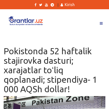
Kirish
|
Grantlar
Tanlovlar
Pokistonda 52 haftalik
Ishlar
stajirovka dasturi;
Kurslar
xarajatlar toʻliq
Blog
qoplanadi; stipendiya- 1
Yana
000 AQSh dollar!
Qidirish