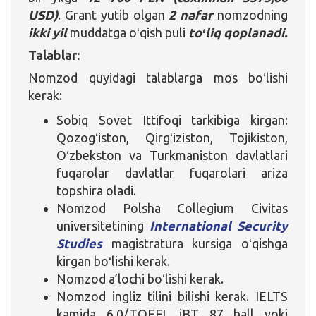
USD)
. Grant yutib olgan
2 nafar
nomzodning
ikki yil
muddatga oʻqish puli
toʻliq qoplanadi.
Talablar:
Nomzod quyidagi talablarga mos boʻlishi
kerak:
Sobiq Sovet Ittifoqi tarkibiga kirgan:
Qozogʻiston, Qirgʻiziston, Tojikiston,
Oʻzbekston va Turkmaniston davlatlari
fuqarolar davlatlar fuqarolari ariza
topshira oladi.
Nomzod Polsha Collegium Civitas
universitetining
International Security
Studies
magistratura kursiga oʻqishga
kirgan boʻlishi kerak.
Nomzod a’lochi boʻlishi kerak.
Nomzod ingliz tilini bilishi kerak. IELTS
kamida 6,0/TOEFL iBT 87 ball yoki