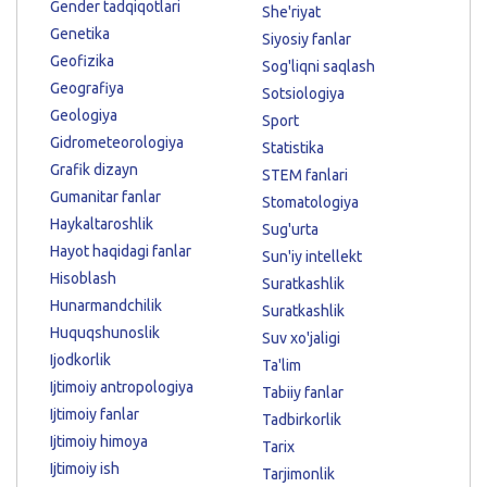
Gender tadqiqotlari
She'riyat
Genetika
Siyosiy fanlar
Geofizika
Sog'liqni saqlash
Geografiya
Sotsiologiya
Geologiya
Sport
Gidrometeorologiya
Statistika
Grafik dizayn
STEM fanlari
Gumanitar fanlar
Stomatologiya
Haykaltaroshlik
Sug'urta
Hayot haqidagi fanlar
Sun'iy intellekt
Hisoblash
Suratkashlik
Hunarmandchilik
Suratkashlik
Huquqshunoslik
Suv xo'jaligi
Ijodkorlik
Ta'lim
Ijtimoiy antropologiya
Tabiiy fanlar
Ijtimoiy fanlar
Tadbirkorlik
Ijtimoiy himoya
Tarix
Ijtimoiy ish
Tarjimonlik