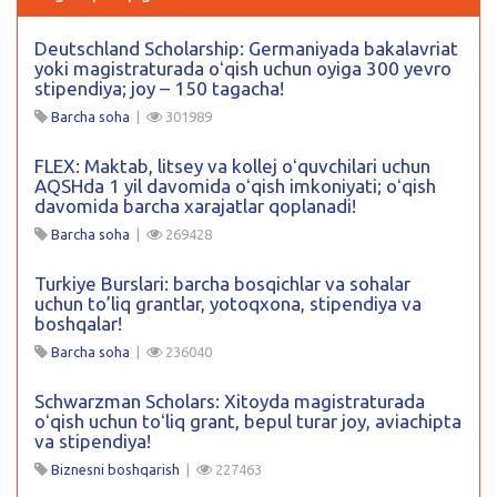
Deutschland Scholarship: Germaniyada bakalavriat
yoki magistraturada oʻqish uchun oyiga 300 yevro
stipendiya; joy – 150 tagacha!
Barcha soha
|
301989
FLEX: Maktab, litsey va kollej oʻquvchilari uchun
AQSHda 1 yil davomida oʻqish imkoniyati; oʻqish
davomida barcha xarajatlar qoplanadi!
Barcha soha
|
269428
Turkiye Burslari: barcha bosqichlar va sohalar
uchun to’liq grantlar, yotoqxona, stipendiya va
boshqalar!
Barcha soha
|
236040
Schwarzman Scholars: Xitoyda magistraturada
oʻqish uchun toʻliq grant, bepul turar joy, aviachipta
va stipendiya!
Biznesni boshqarish
|
227463