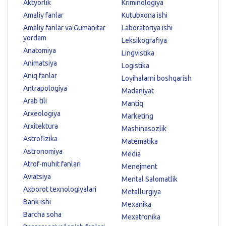
Aktyorlik
Kriminologiya
Amaliy fanlar
Kutubxona ishi
Amaliy fanlar va Gumanitar
Laboratoriya ishi
yordam
Leksikografiya
Anatomiya
Lingvistika
Animatsiya
Logistika
Aniq fanlar
Loyihalarni boshqarish
Antrapologiya
Madaniyat
Arab tili
Mantiq
Arxeologiya
Marketing
Arxitektura
Mashinasozlik
Astrofizika
Matematika
Astronomiya
Media
Atrof-muhit fanlari
Menejment
Aviatsiya
Mental Salomatlik
Axborot texnologiyalari
Metallurgiya
Bank ishi
Mexanika
Barcha soha
Mexatronika