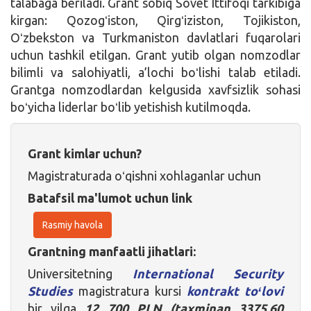
talabaga beriladi. Grant sobiq Sovet Ittifoqi tarkibiga
kirgan: Qozogʻiston, Qirgʻiziston, Tojikiston,
Oʻzbekston va Turkmaniston davlatlari fuqarolari
uchun tashkil etilgan. Grant yutib olgan nomzodlar
bilimli va salohiyatli, a’lochi boʻlishi talab etiladi.
Grantga nomzodlardan kelgusida xavfsizlik sohasi
boʻyicha liderlar boʻlib yetishish kutilmoqda.
Grant kimlar uchun?
Magistraturada oʻqishni xohlaganlar uchun
Batafsil ma'lumot uchun link
Rasmiy havola
Grantning manfaatli jihatlari:
Universitetning
International Security
Studies
magistratura kursi
kontrakt toʻlovi
bir yilga
12 700 PLN (taxminan 3375,60