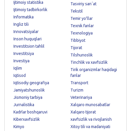
Ijtimoiy statistika
Tasviriy sanʼat
Ijtimoiy tadbirkorlik
Tekstil
Informatika
Temir yo'llar
Ingliz tili
Texnik fanlar
Innovatsiyalar
Texnologiya
Inson huquqlari
Tibbiyot
Investitsion tahlil
Tijorat
Investitsiya
Tilshunoslik
Investiya
Tinchlik va xavfsizlik
Iqlim
Tirik organizmlar haqidagi
Iqtisod
fanlar
Iqtisodiy geografiya
Transport
Jamiyatshunoslik
Turizm
Jismoniy tarbiya
Veterinariya
Jurnalistika
Xalqaro munosabatlar
Kadrlar boshqaruvi
Xalqaro tijorat
Kiberxavfsizlik
xavfsizlik va rivojlanish
Kimyo
Xitoy tili va madaniyati