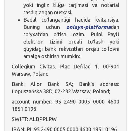
yoki ingliz tiliga tarjimasi va notarial
tasdiqlangan nusxasi.
Badal toʻlanganligi haqida kvitansiya.
Buning uchun
onlayn-platforma
dan
roʻyxatdan oʻtish lozim. Pulni PayU
elektron tizimi orqali toʻlash yoki
quyidagi bank rekvizitlari orqali toʻlovni
amalga oshirish mumkin:
Collegium Civitas, Plac Defilad 1, 00-901
Warsaw, Poland
Bank: Alior Bank SA; Bank’s address:
Łopuszańska 38D, 02-232 Warsaw, Poland;
account number: 95 2490 0005 0000 4600
1851 0196
SWIFT: ALBPPLPW
IBAN: PL 95 2490 0005 0000 4600 1851 0196