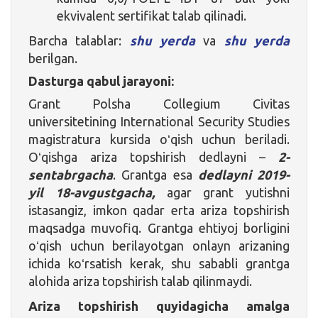
ekvivalent sertifikat talab qilinadi.
Barcha talablar:
shu yerda
va
shu yerda
berilgan.
Dasturga qabul jarayoni:
Grant Polsha Collegium Civitas
universitetining International Security Studies
magistratura kursida oʻqish uchun beriladi.
Oʻqishga ariza topshirish dedlayni –
2-
sentabrgacha
. Grantga esa
dedlayni
2019-
yil 18-avgustgacha,
agar grant yutishni
istasangiz, imkon qadar erta ariza topshirish
maqsadga muvofiq. Grantga ehtiyoj borligini
oʻqish uchun berilayotgan onlayn arizaning
ichida koʻrsatish kerak, shu sababli grantga
alohida ariza topshirish talab qilinmaydi.
Ariza topshirish quyidagicha amalga