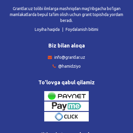
Grantlar.uz tolibi ilmlarga mashriqdan mag’ribgacha bo’lgan
mamlakatlarda bepul ta’lim olish uchun grant topishda yordam
beradi.
Loyiha haqida
Foydalanish bitimi
Biz bilan aloqa
info@grantlar.uz
@hamidziyo
To'lovga qabul qilamiz