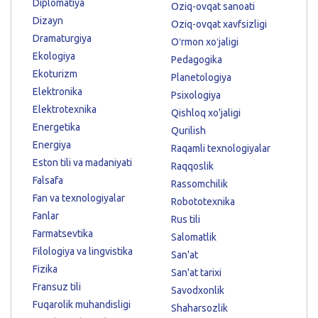
Diplomatiya
Oziq-ovqat sanoati
Dizayn
Oziq-ovqat xavfsizligi
Dramaturgiya
Oʻrmon xoʻjaligi
Ekologiya
Pedagogika
Ekoturizm
Planetologiya
Elektronika
Psixologiya
Elektrotexnika
Qishloq xo'jaligi
Energetika
Qurilish
Energiya
Raqamli texnologiyalar
Eston tili va madaniyati
Raqqoslik
Falsafa
Rassomchilik
Fan va texnologiyalar
Robototexnika
Fanlar
Rus tili
Farmatsevtika
Salomatlik
Filologiya va lingvistika
San'at
Fizika
San'at tarixi
Fransuz tili
Savodxonlik
Fuqarolik muhandisligi
Shaharsozlik