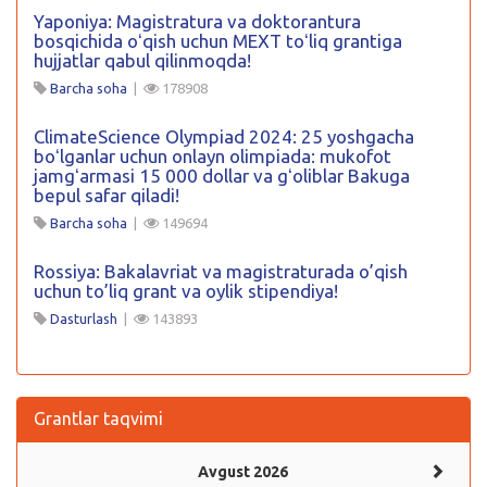
Yaponiya: Magistratura va doktorantura
bosqichida oʻqish uchun MEXT toʻliq grantiga
hujjatlar qabul qilinmoqda!
Barcha soha
|
178908
ClimateScience Olympiad 2024: 25 yoshgacha
boʻlganlar uchun onlayn olimpiada: mukofot
jamgʻarmasi 15 000 dollar va gʻoliblar Bakuga
bepul safar qiladi!
Barcha soha
|
149694
Rossiya: Bakalavriat va magistraturada o’qish
uchun to’liq grant va oylik stipendiya!
Dasturlash
|
143893
Grantlar taqvimi
Avgust 2026