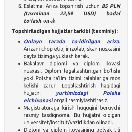
Eslatma: Ariza topshirish uchun
85 PLN
(taxminan 22,59 USD) badal
toʻlash
kerak.
Topshiriladigan hujjatlar tarkibi (taxminiy):
Onlayn tarzda toʻldirilgan ariza
.
Arizani chop etib, imzolab, skan nusxasini
qayta tizimga yuklash kerak.
Bakalavr diplomi va diplom ilovasi
nusxasi. Diplom legallashtirilgan boʻlishi
yoki Polsha ta’lim tizimi talablariga mos
kelishi zarur. Legallashtirish haqidagi
hujjatni
yurtimizdagi Polsha
elchixonasi
orqali rasmiylashtirasiz.
Magistraturaga kirish huquqini beruvchi
rasmiy tasdiqnoma. Bu hujjatni oʻqigan
universitet/institut/vazirlikdan olinadi.
Diplom va diplom ilovasining polyak tili