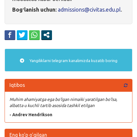
Bogʻlanish uchun:
admissions@civitas.edu.pl
.
Yangiliklarni
telegram
kanalimizda kuzatib boring
Iqtibos
Muhim ahamiyatga ega bo’lgan nimaiki yaratilgan bo’lsa,
albatta u kuchli tartib asosida tashkil etilgan
- Andrev Hendrikson
Eng ko'p o'qilgan