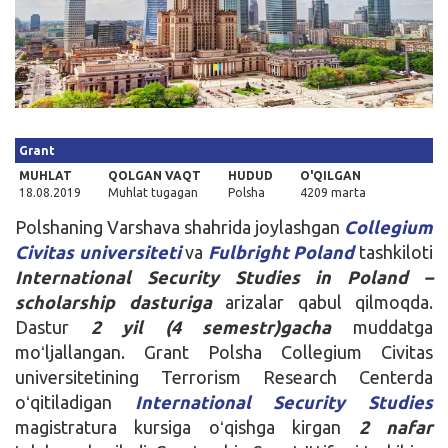
Kirish
Grant
MUHLAT
QOLGAN VAQT
HUDUD
O'QILGAN
18.08.2019
Muhlat tugagan
Polsha
4209 marta
Polshaning Varshava shahrida joylashgan
Collegium
Civitas universiteti
va
Fulbright Poland
tashkiloti
International Security Studies in Poland –
scholarship
dasturiga
arizalar qabul qilmoqda.
Dastur
2 yil (4 semestr)gacha
muddatga
moʻljallangan. Grant Polsha Collegium Civitas
universitetining Terrorism Research Centerda
oʻqitiladigan
International Security Studies
magistratura kursiga oʻqishga kirgan
2 nafar