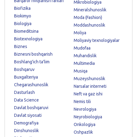
Barqaror rivojlanish fanlari
Mikrobiologiya
Biofizika
Mineralshunoslik
Biokimyo
Moda (Fashion)
Biologiya
Moddashunoslik
Biomeditsina
Moliya
Biotexnologiya
Moliyaviy texnologiyalar
Biznes
Mudofaa
Biznesni boshqarish
Muhandislik
Boshlang'ich ta'lim
Multimedia
Boshqaruv
Musiqa
Buxgalteriya
Muzeyshunoslik
Chegarashunoslik
Narsalar interneti
Dasturlash
Neft va gaz ishi
Data Science
Nemis tili
Davlat boshqaruvi
Nevrologiya
Davlat siyosati
Neyrobiologiya
Demografiya
Onkologiya
Dinshunoslik
Oshpazlik