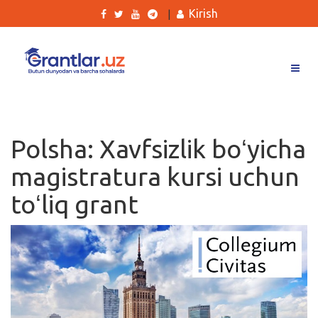
Kirish
|
Grantlar
Tanlovlar
Polsha: Xavfsizlik boʻyicha
Ishlar
magistratura kursi uchun
Kurslar
toʻliq grant
Blog
Yana
Qidirish