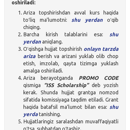
oshiriladi:
Ariza topshirishdan avval kurs haqida
toʻliq ma’lumotni:
shu yerdan
oʻqib
chiqing.
Barcha kirish talablarini esa:
shu
yerdan
aniqlang.
Oʻqishga hujjat topshirish
onlayn tarzda
ariza
berish va arizani yuklab olib chop
etish, imzolab, qayta tizimga yuklash
amalga oshiriladi.
Ariza berayotganda
PROMO CODE
qismiga
“ISS Scholarship”
deb yozish
kerak. Shunda hujjat grantga nomzod
sifatida komissiyaga taqdim etiladi. Grant
haqida batafsil ma’lumot bilan esa:
shu
yerda
tanishing.
Hujjatlaringiz saralashdan muvaffaqiyatli
oʻtsa, suhbatdan oʻtashiz.