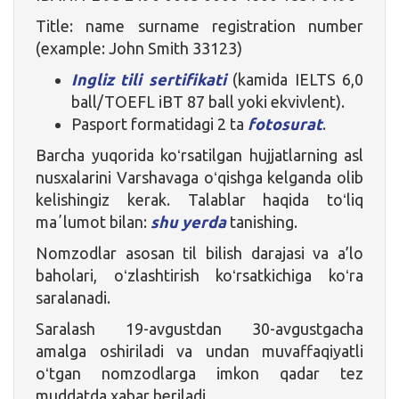
Title: name surname registration number
(example: John Smith 33123)
Ingliz tili sertifikati
(kamida IELTS 6,0
ball/TOEFL iBT 87 ball yoki ekvivlent).
Pasport formatidagi 2 ta
fotosurat
.
Barcha yuqorida koʻrsatilgan hujjatlarning asl
nusxalarini Varshavaga oʻqishga kelganda olib
kelishingiz kerak. Talablar haqida toʻliq
maʼlumot bilan:
shu yerda
tanishing.
Nomzodlar asosan til bilish darajasi va a’lo
baholari, oʻzlashtirish koʻrsatkichiga koʻra
saralanadi.
Saralash 19-avgustdan 30-avgustgacha
amalga oshiriladi va undan muvaffaqiyatli
oʻtgan nomzodlarga imkon qadar tez
muddatda xabar beriladi.