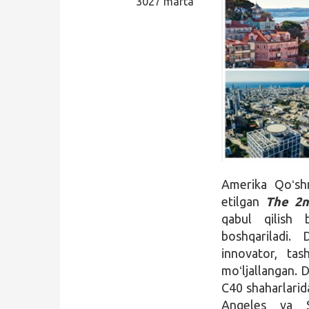
3027 marta
Qidirish
Kirish
Amerika Qoʻsh
etilgan
The 2n
qabul qilish 
boshqariladi. 
innovator, tas
moʻljallangan. 
C40 shaharlarida
Angeles va S