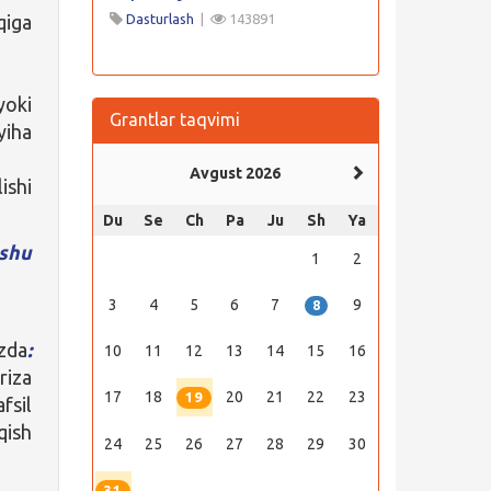
qiga
Dasturlash
|
143891
yoki
Grantlar taqvimi
yiha
Avgust 2026
ishi
Du
Se
Ch
Pa
Ju
Sh
Ya
shu
1
2
3
4
5
6
7
9
8
rzda
:
10
11
12
13
14
15
16
riza
17
18
20
21
22
23
19
fsil
qish
24
25
26
27
28
29
30
31