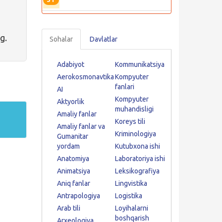
g.
Sohalar
Davlatlar
Adabiyot
Kommunikatsiya
Aerokosmonavtika
Kompyuter
fanlari
AI
Kompyuter
Aktyorlik
muhandisligi
Amaliy fanlar
Koreys tili
Amaliy fanlar va
Kriminologiya
Gumanitar
yordam
Kutubxona ishi
Anatomiya
Laboratoriya ishi
Animatsiya
Leksikografiya
Aniq fanlar
Lingvistika
Antrapologiya
Logistika
Arab tili
Loyihalarni
boshqarish
Arxeologiya