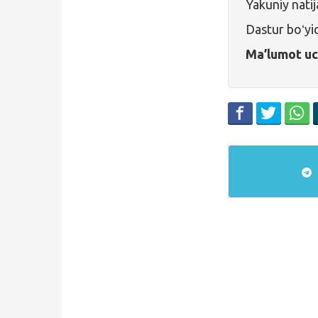
Yakuniy natij
Dastur boʻyic
Ma’lumot u