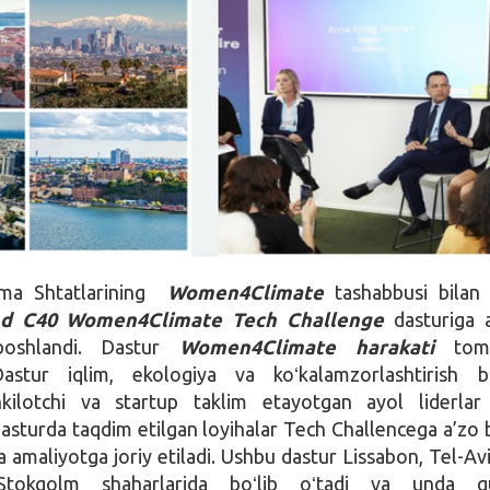
ma Shtatlarining
Women4Climate
tashabbusi bilan 
d C40 Women4Climate Tech Challenge
dasturiga a
boshlandi. Dastur
Women4Climate harakati
tomo
Dastur iqlim, ekologiya va koʻkalamzorlashtirish b
hkilotchi va startup taklim etayotgan ayol liderla
Dasturda taqdim etilgan loyihalar Tech Challencega a’zo 
 amaliyotga joriy etiladi. Ushbu dastur Lissabon, Tel-Avi
tokgolm shaharlarida boʻlib oʻtadi va unda qu