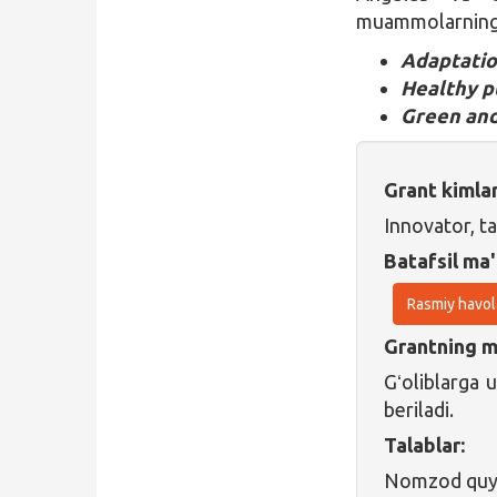
muammolarning y
Adaptatio
Healthy p
Green and
Grant kimla
Innovator, ta
Batafsil ma'
Rasmiy havol
Grantning ma
Gʻoliblarga
beriladi.
Talablar:
Nomzod quyid