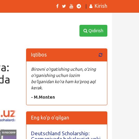
Kirish
|
Qidirish
Iqtibos
a:
Birovni o‘rgatishing uchun, o‘zing
ida
o‘rganishing uchun lozim
bo‘lganidan ko‘ra ham ko‘proq aql
kerak.
- M.Monten
Eng ko'p o'qilgan
Deutschland Scholarship:
Germaniyada bakalavriat yoki