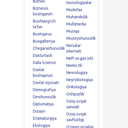
Biznes
texnologiyalar
Biznesni
Mudofaa
boshqarish
Muhandislik
Boshlang'ich
Multimedia
ta'lim
Musiqa
Boshqaruv
Muzeyshunoslik
Buxgalteriya
Narsalar
Chegarashunoslik
interneti
Dasturlash
Neft va gaz ishi
Data Science
Nemis tili
Davlat
Nevrologiya
boshqaruvi
Neyrobiologiya
Davlat siyosati
Onkologiya
Demografiya
Oshpazlik
Dinshunoslik
Oziq-ovqat
Diplomatiya
sanoati
Dizayn
Oziq-ovqat
Dramaturgiya
xavfsizligi
Ekologiya
Oʻrmon xoʻjaligi