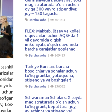
magistraturada oʻqish uchun
oyiga 300 yevro stipendiya;
joy – 150 tagacha!
Barcha soha
|
301983
FLEX: Maktab, litsey va kollej
oʻquvchilari uchun AQSHda 1
yil davomida oʻqish
imkoniyati; oʻqish davomida
barcha xarajatlar qoplanadi!
Barcha soha
|
269423
Turkiye Burslari: barcha
tashkil
bosqichlar va sohalar uchun
rizalar
to’liq grantlar, yotoqxona,
nidan
stipendiya va boshqalar!
oʻyicha
Barcha soha
|
236032
r uchun
Schwarzman Scholars: Xitoyda
boʻlgan
magistraturada oʻqish uchun
v, Los-
toʻliq grant, bepul turar joy,
yidagi
aviachipta va stipendiya!