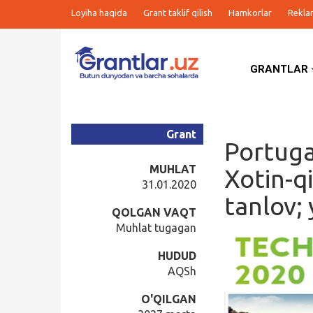
Loyiha haqida
Grant taklif qilish
Hamkorlar
Rekla
GRANTLAR
Grantlar
Tanlovlar
Grant
Portugal
Ishlar
MUHLAT
Xotin-q
31.01.2020
tanlov;
Kurslar
QOLGAN VAQT
Muhlat tugagan
Blog
HUDUD
AQSh
Yana
O'QILGAN