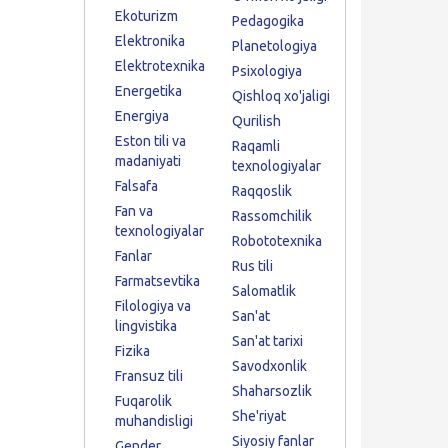
Ekoturizm
Pedagogika
Elektronika
Planetologiya
Elektrotexnika
Psixologiya
Energetika
Qishloq xo'jaligi
Energiya
Qurilish
Eston tili va
Raqamli
madaniyati
texnologiyalar
Falsafa
Raqqoslik
Fan va
Rassomchilik
texnologiyalar
Robototexnika
Fanlar
Rus tili
Farmatsevtika
Salomatlik
Filologiya va
San'at
lingvistika
San'at tarixi
Fizika
Savodxonlik
Fransuz tili
Shaharsozlik
Fuqarolik
She'riyat
muhandisligi
Siyosiy fanlar
Gender