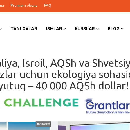
ma
Premium obuna
FAQ
TANLOVLAR
ISHLAR
KURSLAR
BLOG
iya, Isroil, AQSh va Shvetsiy
izlar uchun ekologiya sohas
 yutuq – 40 000 AQSh dollar!