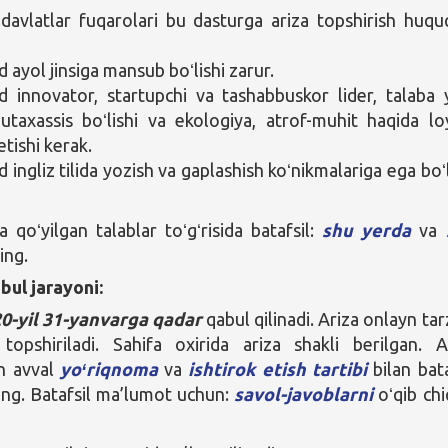
davlatlar fuqarolari bu dasturga ariza topshirish huqu
ayol jinsiga mansub boʻlishi zarur.
innovator, startupchi va tashabbuskor lider, talaba 
taxassis boʻlishi va ekologiya, atrof-muhit haqida lo
tishi kerak.
ingliz tilida yozish va gaplashish koʻnikmalariga ega boʻl
qoʻyilgan talablar toʻgʻrisida batafsil:
shu yerda
va
ing.
bul jarayoni:
0-yil 31-yanvarga qadar
qabul qilinadi. Ariza onlayn ta
topshiriladi. Sahifa oxirida ariza shakli berilgan. A
an avval
yoʻriqnoma
va
ishtirok etish tartibi
bilan bata
qing. Batafsil ma’lumot uchun:
savol-javoblarni
oʻqib chi