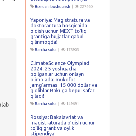
Biznesni boshqarish
|
227460
Yaponiya: Magistratura va
doktorantura bosqichida
oʻqish uchun MEXT toʻliq
grantiga hujjatlar qabul
qilinmoqda!
Barcha soha
|
178903
ClimateScience Olympiad
2024: 25 yoshgacha
boʻlganlar uchun onlayn
olimpiada: mukofot
jamgʻarmasi 15 000 dollar va
gʻoliblar Bakuga bepul safar
qiladi!
mlab
Barcha soha
|
149691
Rossiya: Bakalavriat va
magistraturada o’qish uchun
to’liq grant va oylik
stipendiya!