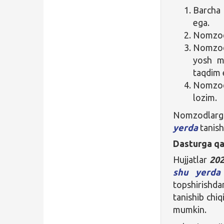
Barcha 
ega.
Nomzod 
Nomzod 
yosh mu
taqdim e
Nomzod 
lozim.
Nomzodlarga 
yerda
tanish
Dasturga qa
Hujjatlar
202
shu yerda
topshirishd
tanishib chi
mumkin.