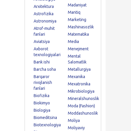
Madaniyat
Arxitektura
Mantiq
Astrofizika
Marketing
Astronomiya
Mashinasozlik
Atrof-muhit
fanlari
Matematika
Aviatsiya
Media
Axborot
Menejment
texnologiyalari
Mental
Bank ishi
Salomatlik
Barcha soha
Metallurgiya
Barqaror
Mexanika
rivojlanish
Mexatronika
fanlari
Mikrobiologiya
Biofizika
Mineralshunoslik
Biokimyo
Moda (Fashion)
Biologiya
Moddashunoslik
Biomeditsina
Moliya
Biotexnologiya
Moliyaviy