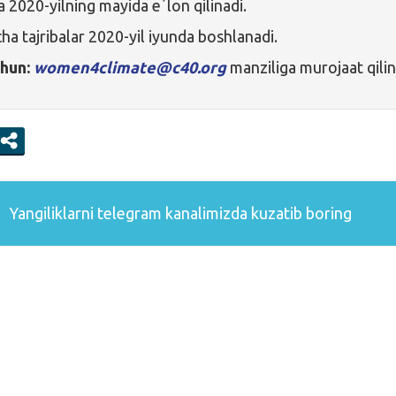
a 2020-yilning mayida eʼlon qilinadi.
ha tajribalar 2020-yil iyunda boshlanadi.
chun:
women4climate@c40.org
manziliga murojaat qilin
Yangiliklarni
telegram
kanalimizda kuzatib boring