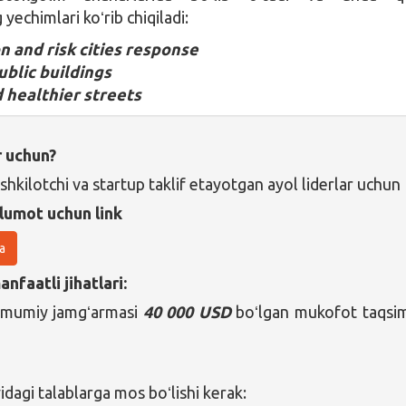
echimlari koʻrib chiqiladi:
n and risk cities response
ublic buildings
 healthier streets
r uchun?
shkilotchi va startup taklif etayotgan ayol liderlar uchun
lumot uchun link
a
nfaatli jihatlari:
 umumiy jamgʻarmasi
40 000 USD
boʻlgan mukofot taqsi
agi talablarga mos boʻlishi kerak: