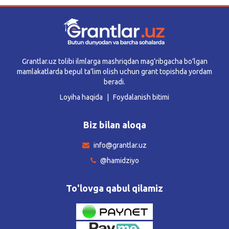
Grantlar.uz tolibi ilmlarga mashriqdan mag’ribgacha bo’lgan
mamlakatlarda bepul ta’lim olish uchun grant topishda yordam
beradi.
Loyiha haqida
Foydalanish bitimi
Biz bilan aloqa
info@grantlar.uz
@hamidziyo
To'lovga qabul qilamiz