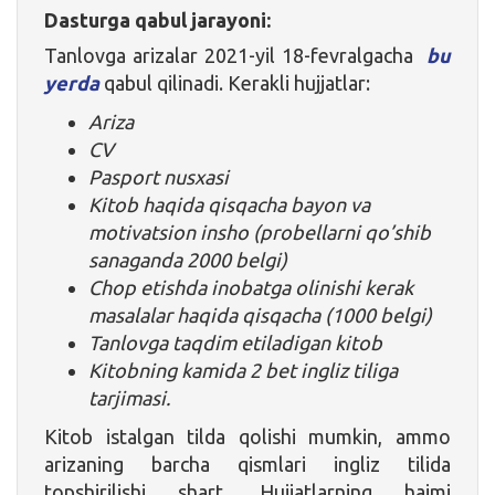
Dasturga qabul jarayoni:
Tanlovga arizalar 2021-yil 18-fevralgacha
bu
yerda
qabul qilinadi. Kerakli hujjatlar:
Ariza
CV
Pasport nusxasi
Kitob haqida qisqacha bayon va
motivatsion insho (probellarni qo’shib
sanaganda 2000 belgi)
Chop etishda inobatga olinishi kerak
masalalar haqida qisqacha (1000 belgi)
Tanlovga taqdim etiladigan kitob
Kitobning kamida 2 bet ingliz tiliga
tarjimasi.
Kitob istalgan tilda qolishi mumkin, ammo
arizaning barcha qismlari ingliz tilida
topshirilishi shart. Hujjatlarning hajmi