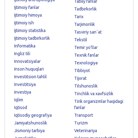
Tabiiy fanlar
Ijtimoiy fanlar
Tadbirkorlik
Ijtimoiy himoya
Tarix
Ijtimoiy ish
Tarjimonlik
Ijtimoiy statistika
Tasviriy sanʼat
Ijtimoiy tadbirkorlik
Tekstil
Informatika
Temir yo'llar
Ingliz tili
Texnik fanlar
Innovatsiyalar
Texnologiya
Inson huquqlari
Tibbiyot
Investitsion tahlil
Tijorat
Investitsiya
Tilshunoslik
Investiya
Tinchlik va xavfsizlik
Iqlim
Tirik organizmlar haqidagi
Iqtisod
fanlar
Iqtisodiy geografiya
Transport
Jamiyatshunoslik
Turizm
Jismoniy tarbiya
Veterinariya