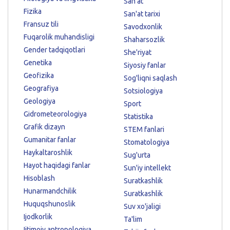
San'at
Fizika
San'at tarixi
Fransuz tili
Savodxonlik
Fuqarolik muhandisligi
Shaharsozlik
Gender tadqiqotlari
She'riyat
Genetika
Siyosiy fanlar
Geofizika
Sog'liqni saqlash
Geografiya
Sotsiologiya
Geologiya
Sport
Gidrometeorologiya
Statistika
Grafik dizayn
STEM fanlari
Gumanitar fanlar
Stomatologiya
Haykaltaroshlik
Sug'urta
Hayot haqidagi fanlar
Sun'iy intellekt
Hisoblash
Suratkashlik
Hunarmandchilik
Suratkashlik
Huquqshunoslik
Suv xo'jaligi
Ijodkorlik
Ta'lim
Ijtimoiy antropologiya