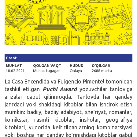
Kirish
Grant
MUHLAT
QOLGAN VAQT
HUDUD
O'QILGAN
18.02.2021
Muhlat tugagan
Onlayn
2688 marta
La Casa Encendida va Fulgencio Pimentel tomonidan
tashkil etilgan
Puchi Award
yozuvchilar tanloviga
arizalar qabul qilinmoqda. Tanlovda har qanday
janrdagi yoki shakldagi kitoblar bilan ishtirok etish
mumkin: badiiy, badiiy adabiyot, she’riyat, romanlar,
komikslar, rasmli kitoblar, insholar, geografiya
kitoblari, yuqorida keltirilganlarning kombinatsiyasi
yoki boshqa har qanday ko’rinishdagi kitoblar qabul