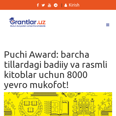
Kirish
|
Grantlar
Tanlovlar
Puchi Award: barcha
Ishlar
tillardagi badiiy va rasmli
Kurslar
kitoblar uchun 8000
Blog
yevro mukofot!
Yana
Qidirish