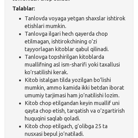
Talablar:
Tanlovda voyaga yetgan shaxslar ishtirok
etishlari mumkin.
Tanlovga ilgari hech qayerda chop
etilmagan, ishtirokchining o’zi
tayyorlagan kitoblar qabul qilinadi.
Tanlovga topshirilgan kitoblarda
muallifning asl ism-sharifi yoki taxallusi
ko’rsatilishi kerak.
Kitob istalgan tilda yozilgan bo’lishi
mumkin, ammo kamida ikki betdan iborat
umumiy tarjimasi ham jo’natilishi lozim.
Kitob chop etilgandan keyin muallif uni
qayta chop etish, tarqatish va o’zgartirish
huquqini saqlab qoladi.
Kitob chop etilgach, g’olibga 25 ta
nusxasi bepul jo’natiladi.