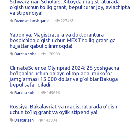
Schwarzman Scholars: Xitoyda magistraturada
oʻqish uchun toʻliq grant, bepul turar joy, aviachipta
va stipendiya!
Biznesni boshqarish
|
227463
Yaponiya: Magistratura va doktorantura
bosqichida oʻqish uchun MEXT toʻliq grantiga
hujjatlar qabul qilinmoqda!
Barcha soha
|
178908
ClimateScience Olympiad 2024: 25 yoshgacha
boʻlganlar uchun onlayn olimpiada: mukofot
jamgʻarmasi 15 000 dollar va gʻoliblar Bakuga
bepul safar qiladi!
Barcha soha
|
149696
Rossiya: Bakalavriat va magistraturada o’qish
uchun to’liq grant va oylik stipendiya!
Dasturlash
|
143894