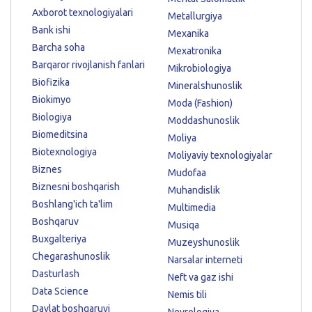
Axborot texnologiyalari
Metallurgiya
Bank ishi
Mexanika
Barcha soha
Mexatronika
Barqaror rivojlanish fanlari
Mikrobiologiya
Biofizika
Mineralshunoslik
Biokimyo
Moda (Fashion)
Biologiya
Moddashunoslik
Biomeditsina
Moliya
Biotexnologiya
Moliyaviy texnologiyalar
Biznes
Mudofaa
Biznesni boshqarish
Muhandislik
Boshlang'ich ta'lim
Multimedia
Boshqaruv
Musiqa
Buxgalteriya
Muzeyshunoslik
Chegarashunoslik
Narsalar interneti
Dasturlash
Neft va gaz ishi
Data Science
Nemis tili
Davlat boshqaruvi
Nevrologiya