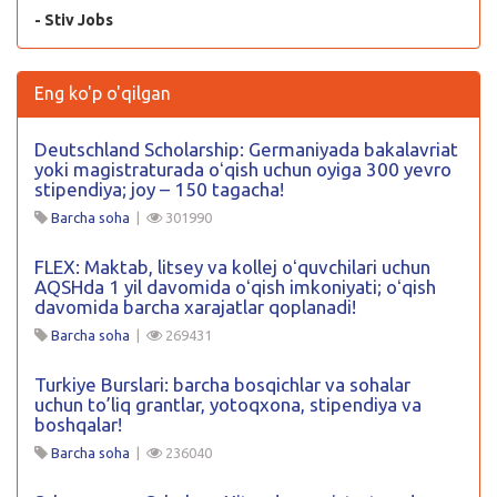
- Stiv Jobs
Eng ko'p o'qilgan
Deutschland Scholarship: Germaniyada bakalavriat
yoki magistraturada oʻqish uchun oyiga 300 yevro
stipendiya; joy – 150 tagacha!
Barcha soha
|
301990
FLEX: Maktab, litsey va kollej oʻquvchilari uchun
AQSHda 1 yil davomida oʻqish imkoniyati; oʻqish
davomida barcha xarajatlar qoplanadi!
Barcha soha
|
269431
Turkiye Burslari: barcha bosqichlar va sohalar
uchun to’liq grantlar, yotoqxona, stipendiya va
boshqalar!
Barcha soha
|
236040