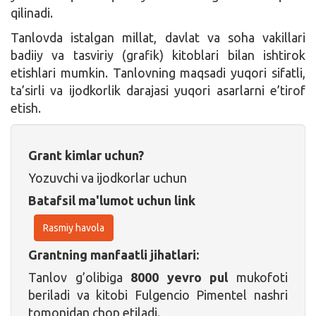
qilinadi.
Tanlovda istalgan millat, davlat va soha vakillari
badiiy va tasviriy (grafik) kitoblari bilan ishtirok
etishlari mumkin. Tanlovning maqsadi yuqori sifatli,
ta’sirli va ijodkorlik darajasi yuqori asarlarni e’tirof
etish.
Grant kimlar uchun?
Yozuvchi va ijodkorlar uchun
Batafsil ma'lumot uchun link
Rasmiy havola
Grantning manfaatli jihatlari:
Tanlov g’olibiga
8000 yevro pul
mukofoti
beriladi va kitobi Fulgencio Pimentel nashri
tomonidan chop etiladi.