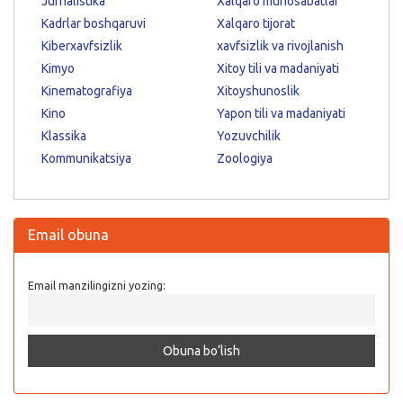
Jurnalistika
Xalqaro munosabatlar
Kadrlar boshqaruvi
Xalqaro tijorat
Kiberxavfsizlik
xavfsizlik va rivojlanish
Kimyo
Xitoy tili va madaniyati
Kinematografiya
Xitoyshunoslik
Kino
Yapon tili va madaniyati
Klassika
Yozuvchilik
Kommunikatsiya
Zoologiya
Email obuna
Email manzilingizni yozing: