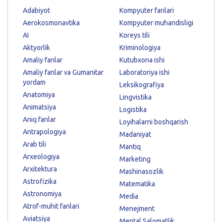
Adabiyot
Kompyuter fanlari
Aerokosmonavtika
Kompyuter muhandisligi
AI
Koreys tili
Aktyorlik
Kriminologiya
Amaliy fanlar
Kutubxona ishi
Amaliy fanlar va Gumanitar
Laboratoriya ishi
yordam
Leksikografiya
Anatomiya
Lingvistika
Animatsiya
Logistika
Aniq fanlar
Loyihalarni boshqarish
Antrapologiya
Madaniyat
Arab tili
Mantiq
Arxeologiya
Marketing
Arxitektura
Mashinasozlik
Astrofizika
Matematika
Astronomiya
Media
Atrof-muhit fanlari
Menejment
Aviatsiya
Mental Salomatlik