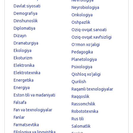
Davlat siyosati
Neyrobiologiya
Demografiya
Onkologiya
Dinshunoslik
Oshpazlik
Diplomatiya
Oziq-ovqat sanoati
Dizayn
Oziq-ovqat xavfsizligi
Dramaturgiya
Oʻrmon xoʻjaligi
Ekologiya
Pedagogika
Ekoturizm
Planetologiya
Elektronika
Psixologiya
Elektrotexnika
Qishloq xo'jaligi
Energetika
Qurilish
Energiya
Raqamli texnologiyalar
Eston tili va madaniyati
Raqqoslik
Falsafa
Rassomchilik
Fan va texnologiyalar
Robototexnika
Fanlar
Rus tili
Farmatsevtika
Salomatlik
Filologiya va lingvistika