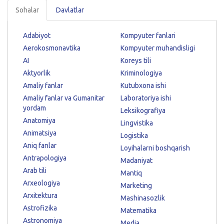
Sohalar
Davlatlar
Adabiyot
Kompyuter fanlari
Aerokosmonavtika
Kompyuter muhandisligi
AI
Koreys tili
Aktyorlik
Kriminologiya
Amaliy fanlar
Kutubxona ishi
Amaliy fanlar va Gumanitar
Laboratoriya ishi
yordam
Leksikografiya
Anatomiya
Lingvistika
Animatsiya
Logistika
Aniq fanlar
Loyihalarni boshqarish
Antrapologiya
Madaniyat
Arab tili
Mantiq
Arxeologiya
Marketing
Arxitektura
Mashinasozlik
Astrofizika
Matematika
Astronomiya
Media