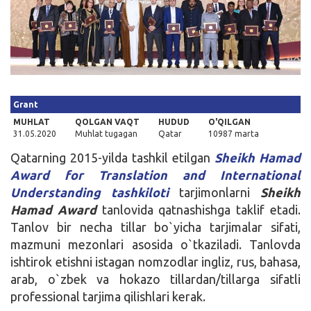
Kirish
Grant
MUHLAT
QOLGAN VAQT
HUDUD
O'QILGAN
31.05.2020
Muhlat tugagan
Qatar
10987 marta
Qatarning 2015-yilda tashkil etilgan
Sheikh Hamad
Award for Translation and International
Understanding tashkiloti
tarjimonlarni
Sheikh
Hamad Award
tanlovida qatnashishga taklif etadi.
Tanlov bir necha tillar bo`yicha tarjimalar sifati,
mazmuni mezonlari asosida o`tkaziladi. Tanlovda
ishtirok etishni istagan nomzodlar ingliz, rus, bahasa,
arab, o`zbek va hokazo tillardan/tillarga sifatli
professional tarjima qilishlari kerak.