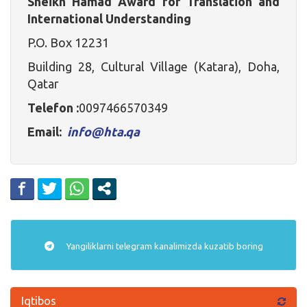
Sheikh Hamad Award for Translation and
International Understanding
P.O. Box 12231
Building 28, Cultural Village (Katara), Doha,
Qatar
Telefon :
0097466570349
Email:
info@hta.qa
Yangiliklarni
telegram
kanalimizda kuzatib boring
Iqtibos