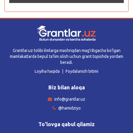
Grantlar.uz tolibi ilmlarga mashriqdan mag’ribgacha bo’lgan
mamlakatlarda bepul ta’lim olish uchun grant topishda yordam
beradi.
Loyiha haqida
Foydalanish bitimi
Biz bilan aloqa
info@grantlar.uz
@hamidziyo
To'lovga qabul qilamiz