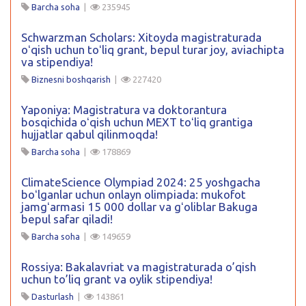
Barcha soha
|
235945
Schwarzman Scholars: Xitoyda magistraturada
oʻqish uchun toʻliq grant, bepul turar joy, aviachipta
va stipendiya!
Biznesni boshqarish
|
227420
Yaponiya: Magistratura va doktorantura
bosqichida oʻqish uchun MEXT toʻliq grantiga
hujjatlar qabul qilinmoqda!
Barcha soha
|
178869
ClimateScience Olympiad 2024: 25 yoshgacha
boʻlganlar uchun onlayn olimpiada: mukofot
jamgʻarmasi 15 000 dollar va gʻoliblar Bakuga
bepul safar qiladi!
Barcha soha
|
149659
Rossiya: Bakalavriat va magistraturada o’qish
uchun to’liq grant va oylik stipendiya!
Dasturlash
|
143861