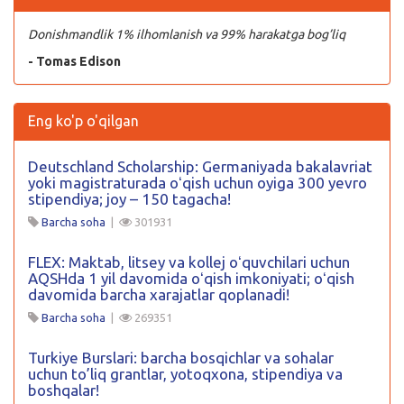
Donishmandlik 1% ilhomlanish va 99% harakatga bog’liq
- Tomas Edison
Eng ko'p o'qilgan
Deutschland Scholarship: Germaniyada bakalavriat
yoki magistraturada oʻqish uchun oyiga 300 yevro
stipendiya; joy – 150 tagacha!
Barcha soha
|
301931
FLEX: Maktab, litsey va kollej oʻquvchilari uchun
AQSHda 1 yil davomida oʻqish imkoniyati; oʻqish
davomida barcha xarajatlar qoplanadi!
Barcha soha
|
269351
Turkiye Burslari: barcha bosqichlar va sohalar
uchun to’liq grantlar, yotoqxona, stipendiya va
boshqalar!