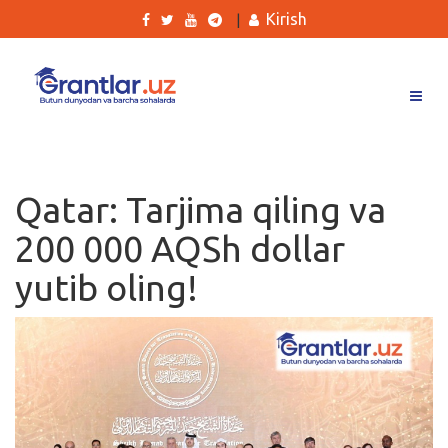
Kirish
|
Grantlar
Tanlovlar
Qatar: Tarjima qiling va
Ishlar
200 000 AQSh dollar
Kurslar
yutib oling!
Blog
Yana
Qidirish