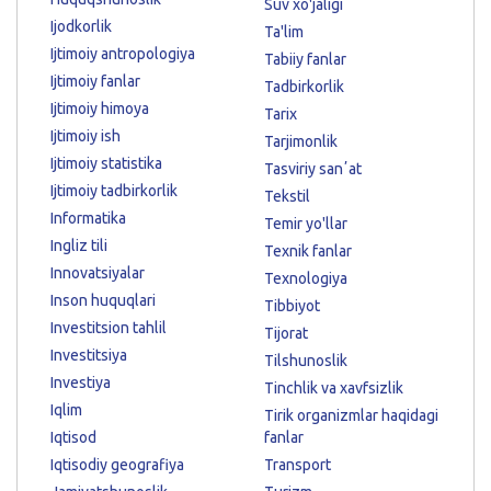
Suv xo'jaligi
Ijodkorlik
Ta'lim
Ijtimoiy antropologiya
Tabiiy fanlar
Ijtimoiy fanlar
Tadbirkorlik
Ijtimoiy himoya
Tarix
Ijtimoiy ish
Tarjimonlik
Ijtimoiy statistika
Tasviriy sanʼat
Ijtimoiy tadbirkorlik
Tekstil
Informatika
Temir yo'llar
Ingliz tili
Texnik fanlar
Innovatsiyalar
Texnologiya
Inson huquqlari
Tibbiyot
Investitsion tahlil
Tijorat
Investitsiya
Tilshunoslik
Investiya
Tinchlik va xavfsizlik
Iqlim
Tirik organizmlar haqidagi
Iqtisod
fanlar
Iqtisodiy geografiya
Transport