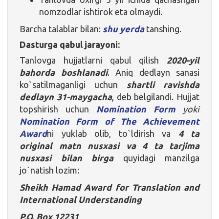
nomzodlar ishtirok eta olmaydi.
Barcha talablar bilan:
shu yerda
tanshing.
Dasturga qabul jarayoni:
Tanlovga hujjatlarni qabul qilish
2020-yil
bahorda boshlanadi
. Aniq dedlayn sanasi
ko`satilmaganligi uchun
shartli ravishda
dedlayn 31-maygacha
, deb belgilandi. Hujjat
topshirish uchun
Nomination Form
yoki
Nomination Form of The Achievement
Award
ni yuklab olib, to`ldirish va
4 ta
original matn nusxasi va 4 ta tarjima
nusxasi bilan birga
quyidagi manzilga
jo`natish lozim:
Sheikh Hamad Award for Translation and
International Understanding
P.O. Box 12231