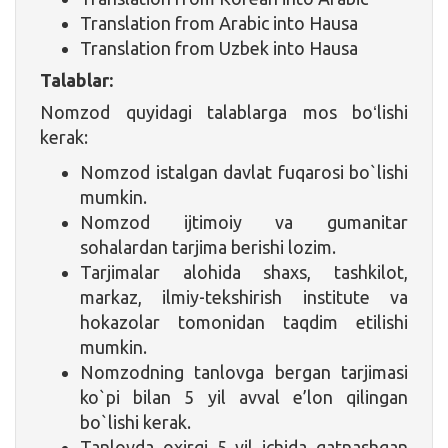
Translation from Arabic into Hausa
Translation from Uzbek into Hausa
Talablar:
Nomzod quyidagi talablarga mos boʻlishi
kerak:
Nomzod istalgan davlat fuqarosi bo`lishi
mumkin.
Nomzod ijtimoiy va gumanitar
sohalardan tarjima berishi lozim.
Tarjimalar alohida shaxs, tashkilot,
markaz, ilmiy-tekshirish institute va
hokazolar tomonidan taqdim etilishi
mumkin.
Nomzodning tanlovga bergan tarjimasi
ko`pi bilan 5 yil avval e’lon qilingan
bo`lishi kerak.
Tanlovda oxirgi 5 yil ichida qatnashgan