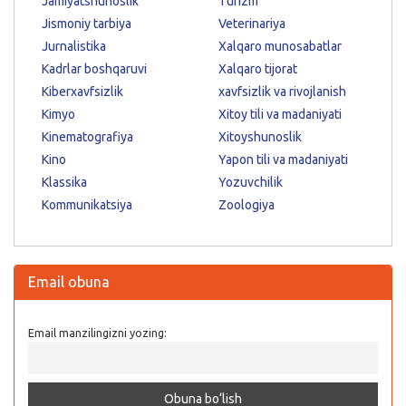
Jamiyatshunoslik
Turizm
Jismoniy tarbiya
Veterinariya
Jurnalistika
Xalqaro munosabatlar
Kadrlar boshqaruvi
Xalqaro tijorat
Kiberxavfsizlik
xavfsizlik va rivojlanish
Kimyo
Xitoy tili va madaniyati
Kinematografiya
Xitoyshunoslik
Kino
Yapon tili va madaniyati
Klassika
Yozuvchilik
Kommunikatsiya
Zoologiya
Email obuna
Email manzilingizni yozing: