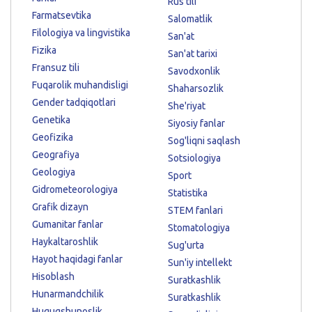
Rus tili
Farmatsevtika
Salomatlik
Filologiya va lingvistika
San'at
Fizika
San'at tarixi
Fransuz tili
Savodxonlik
Fuqarolik muhandisligi
Shaharsozlik
Gender tadqiqotlari
She'riyat
Genetika
Siyosiy fanlar
Geofizika
Sog'liqni saqlash
Geografiya
Sotsiologiya
Geologiya
Sport
Gidrometeorologiya
Statistika
Grafik dizayn
STEM fanlari
Gumanitar fanlar
Stomatologiya
Haykaltaroshlik
Sug'urta
Hayot haqidagi fanlar
Sun'iy intellekt
Hisoblash
Suratkashlik
Hunarmandchilik
Suratkashlik
Huquqshunoslik