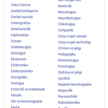
Data Science
Nemis tili
Davlat boshqaruvi
Nevrologiya
Davlat siyosati
Neyrobiologiya
Demografiya
Onkologiya
Dinshunoslik
Oshpazlik
Diplomatiya
Oziq-ovqat sanoati
Dizayn
Oziq-ovqat xavfsizligi
Dramaturgiya
Oʻrmon xoʻjaligi
Ekologiya
Pedagogika
Ekoturizm
Planetologiya
Elektronika
Psixologiya
Elektrotexnika
Qishloq xo'jaligi
Energetika
Qurilish
Energiya
Raqamli texnologiyalar
Eston tili va madaniyati
Raqqoslik
Falsafa
Rassomchilik
Fan va texnologiyalar
Robototexnika
Fanlar