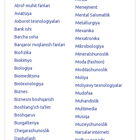
Atrof-muhit fanlari
Menejment
Aviatsiya
Mental Salomatlik
Axborot texnologiyalari
Metallurgiya
Bank ishi
Mexanika
Barcha soha
Mexatronika
Barqaror rivojlanish fanlari
Mikrobiologiya
Biofizika
Mineralshunoslik
Biokimyo
Moda (Fashion)
Biologiya
Moddashunoslik
Biomeditsina
Moliya
Biotexnologiya
Moliyaviy texnologiyalar
Biznes
Mudofaa
Biznesni boshqarish
Muhandislik
Boshlang'ich ta'lim
Multimedia
Boshqaruv
Musiqa
Buxgalteriya
Muzeyshunoslik
Chegarashunoslik
Narsalar interneti
Dasturlash
Neft va gaz ishi