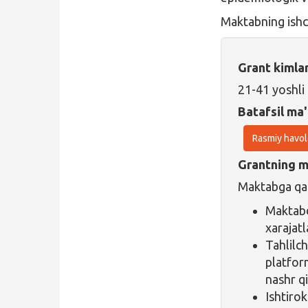
Maktabning ishch
Grant kimla
21-41 yoshl
Batafsil ma'
Rasmiy havol
Grantning ma
Maktabga qab
Maktabd
xarajatl
Tahlilch
platfor
nashr qi
Ishtiro