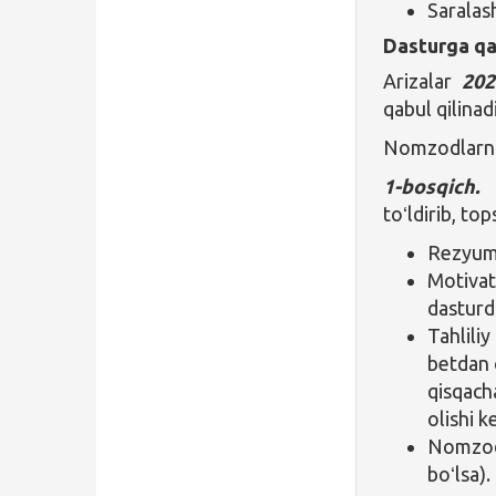
Saralash
Dasturga qa
Arizalar
202
qabul qilinadi
Nomzodlarni
1-bosqich.
toʻldirib, top
Rezyume
Motivat
dasturd
Tahliliy
betdan 
qisqacha
olishi k
Nomzodn
boʻlsa).