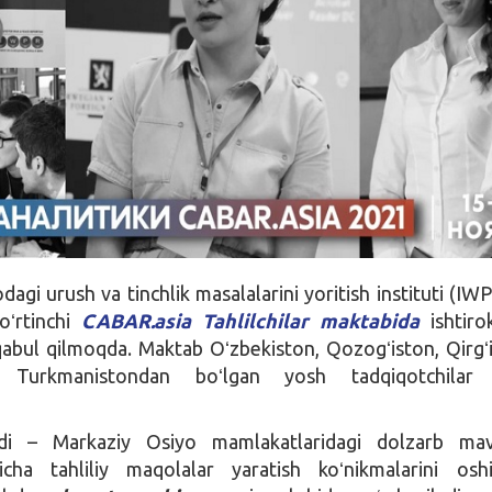
agi urush va tinchlik masalalarini yoritish instituti (IW
oʻrtinchi
CABAR.asia Tahlilchilar maktabida
ishtiro
qabul qilmoqda. Maktab Oʻzbekiston, Qozogʻiston, Qirgʻi
a Turkmanistondan boʻlgan yosh tadqiqotchilar
i – Markaziy Osiyo mamlakatlaridagi dolzarb ma
icha tahliliy maqolalar yaratish koʻnikmalarini oshir