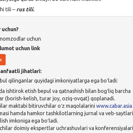
i tili –
rus tili.
r uchun?
i nomzodlar uchun
lumot uchun link
a
nfaatli jihatlari:
ul qilinganlar quyidagi imkoniyatlarga ega boʻladi:
a ishtirok etish bepul va qatnashish bilan bogʻliq barcha
ar (borish-kelish, turar joy, oziq-ovqat) qoplanadi.
ilar maktabi bitiruvchilar oʻz maqolalarini
www.cabar.asia
masi hamda hamkor tashkilotlarning jurnal va veb-saytlar
lish imkoniga ega boʻladi.
kchilar doimiy ekspertlar uchrashuvlari va konferensiyalar