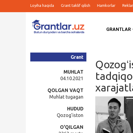
Loyiha haqida
Grant taklif qilish
Hamkorlar
Rekla
GRANTLAR
Grantlar
Tanlovlar
Grant
Qozogʻi
Ishlar
MUHLAT
tadqiqo
04.10.2021
xarajat
Kurslar
QOLGAN VAQT
Muhlat tugagan
Blog
HUDUD
Qozog'iston
Yana
O'QILGAN