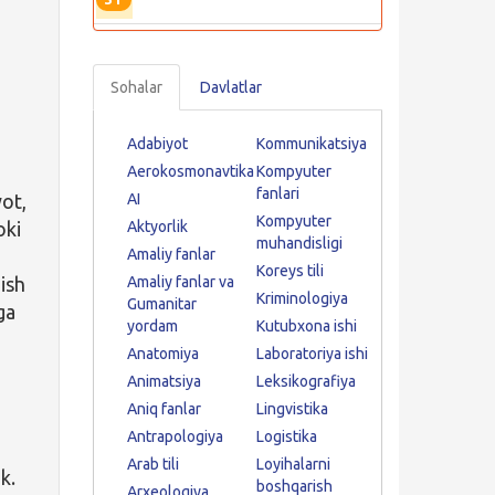
Sohalar
Davlatlar
Adabiyot
Kommunikatsiya
Aerokosmonavtika
Kompyuter
fanlari
yot,
AI
Kompyuter
oki
Aktyorlik
muhandisligi
Amaliy fanlar
Koreys tili
ish
Amaliy fanlar va
Kriminologiya
Gumanitar
ga
yordam
Kutubxona ishi
Anatomiya
Laboratoriya ishi
Animatsiya
Leksikografiya
Aniq fanlar
Lingvistika
Antrapologiya
Logistika
Arab tili
Loyihalarni
k.
boshqarish
Arxeologiya