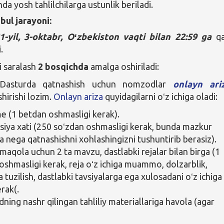
da yosh tahlilchilarga ustunlik beriladi.
bul jarayoni:
1-yil, 3-oktabr, Oʻzbekiston vaqti bilan 22:59 ga
qa
.
 saralash
2 bosqichda
amalga oshiriladi:
Dasturda qatnashish uchun nomzodlar
onlayn ari
shirishi lozim.
Onlayn ariza
quyidagilarni oʻz ichiga oladi:
 (1 betdan oshmasligi kerak).
siya xati (250 soʻzdan oshmasligi kerak, bunda mazkur
a nega qatnashishni xohlashingizni tushuntirib berasiz).
 maqola uchun 2 ta mavzu, dastlabki rejalar bilan birga (1
oshmasligi kerak, reja oʻz ichiga muammo, dolzarblik,
 tuzilish, dastlabki tavsiyalarga ega xulosadani oʻz ichiga
erak(.
ing nashr qilingan tahliliy materiallariga havola (agar