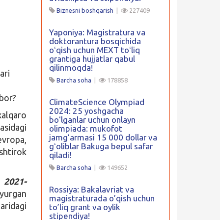
Biznesni boshqarish
|
227409
Yaponiya: Magistratura va
doktorantura bosqichida
oʻqish uchun MEXT toʻliq
grantiga hujjatlar qabul
qilinmoqda!
ari
Barcha soha
|
178858
 bor?
ClimateScience Olympiad
2024: 25 yoshgacha
alqaro
boʻlganlar uchun onlayn
sidagi
olimpiada: mukofot
jamgʻarmasi 15 000 dollar va
evropa,
gʻoliblar Bakuga bepul safar
shtirok
qiladi!
Barcha soha
|
149652
 2021-
Rossiya: Bakalavriat va
uyurgan
magistraturada o’qish uchun
ridagi
to’liq grant va oylik
stipendiya!