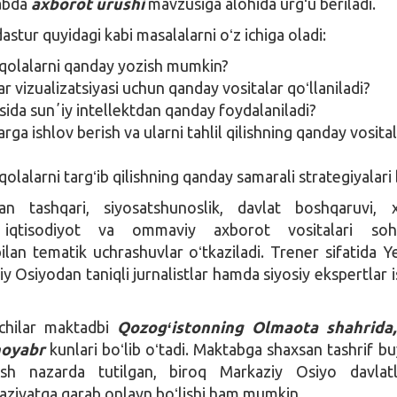
abda
axborot urushi
mavzusiga alohida urgʻu beriladi.
astur quyidagi kabi masalalarni oʻz ichiga oladi:
aqolalarni qanday yozish mumkin?
 vizualizatsiyasi uchun qanday vositalar qoʻllaniladi?
sida sunʼiy intellektdan qanday foydalaniladi?
ga ishlov berish va ularni tahlil qilishning qanday vosital
qolalarni targʻib qilishning qanday samarali strategiyalari
n tashqari, siyosatshunoslik, davlat boshqaruvi, x
 iqtisodiyot va ommaviy axborot vositalari soha
bilan tematik uchrashuvlar oʻtkaziladi. Trener sifatida Y
 Osiyodan taniqli jurnalistlar hamda siyosiy ekspertlar i
ilchilar maktadbi
Qozogʻistonning Olmaota shahrida,
noyabr
kunlari boʻlib oʻtadi. Maktabga shaxsan tashrif b
sh nazarda tutilgan, biroq Markaziy Osiyo davlatla
aziyatga qarab onlayn boʻlishi ham mumkin.