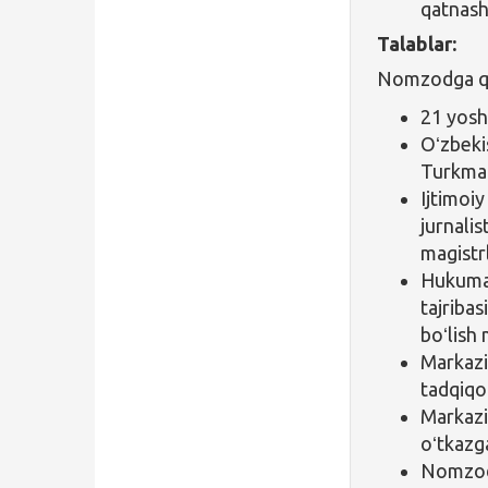
qatnash
Talablar:
Nomzodga qoʻ
21 yosh
Oʻzbeki
Turkman
Ijtimoiy
jurnali
magistrl
Hukumat
tajribas
boʻlish
Markazi
tadqiqot
Markazi
oʻtkazga
Nomzodl