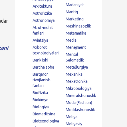
Madaniyat
Arxitektura
Mantiq
Astrofizika
Marketing
dar
Astronomiya
Mashinasozlik
Atrof-muhit
fanlari
Matematika
Aviatsiya
Media
zani
Axborot
Menejment
texnologiyalari
Mental
Bank ishi
Salomatlik
Barcha soha
Metallurgiya
Barqaror
Mexanika
rivojlanish
Mexatronika
fanlari
Mikrobiologiya
Biofizika
Mineralshunoslik
Biokimyo
Moda (Fashion)
Biologiya
Moddashunoslik
Biomeditsina
Moliya
Biotexnologiya
Moliyaviy