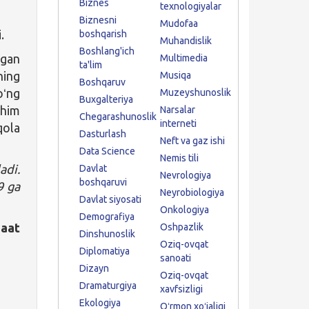
Biznes
texnologiyalar
Biznesni
Mudofaa
.
boshqarish
Muhandislik
Boshlang'ich
lgan
Multimedia
ta'lim
ning
Musiqa
Boshqaruv
oʻng
Muzeyshunoslik
Buxgalteriya
uhim
Narsalar
Chegarashunoslik
interneti
qola
Dasturlash
Neft va gaz ishi
Data Science
Nemis tili
adi.
Davlat
Nevrologiya
boshqaruvi
9 ga
Neyrobiologiya
Davlat siyosati
Onkologiya
Demografiya
aat
Oshpazlik
Dinshunoslik
Oziq-ovqat
Diplomatiya
sanoati
Dizayn
Oziq-ovqat
Dramaturgiya
xavfsizligi
Ekologiya
Oʻrmon xoʻjaligi