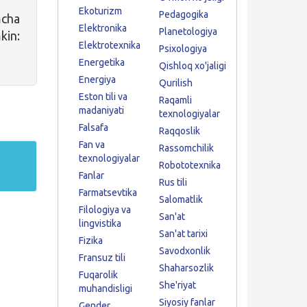
Ekoturizm
Pedagogika
cha
Elektronika
Planetologiya
in:
Elektrotexnika
Psixologiya
Energetika
Qishloq xo'jaligi
Energiya
Qurilish
Eston tili va
Raqamli
madaniyati
texnologiyalar
Falsafa
Raqqoslik
Fan va
Rassomchilik
texnologiyalar
Robototexnika
Fanlar
Rus tili
Farmatsevtika
Salomatlik
Filologiya va
San'at
lingvistika
San'at tarixi
Fizika
Savodxonlik
Fransuz tili
Shaharsozlik
Fuqarolik
She'riyat
muhandisligi
Siyosiy fanlar
Gender