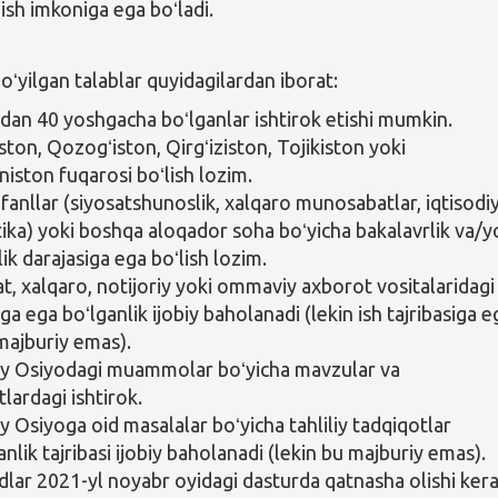
ish imkoniga ega boʻladi.
yilgan talablar quyidagilardan iborat:
dan 40 yoshgacha boʻlganlar ishtirok etishi mumkin.
ston, Qozogʻiston, Qirgʻiziston, Tojikiston yoki
iston fuqarosi boʻlish lozim.
 fanllar (siyosatshunoslik, xalqaro munosabatlar, iqtisodi
stika) yoki boshqa aloqador soha boʻyicha bakalavrlik va/y
ik darajasiga ega boʻlish lozim.
, xalqaro, notijoriy yoki ommaviy axborot vositalaridagi 
iga ega boʻlganlik ijobiy baholanadi (lekin ish tajribasiga e
 majburiy emas).
y Osiyodagi muammolar boʻyicha mavzular va
lardagi ishtirok.
y Osiyoga oid masalalar boʻyicha tahliliy tadqiqotlar
nlik tajribasi ijobiy baholanadi (lekin bu majburiy emas).
ar 2021-yl noyabr oyidagi dasturda qatnasha olishi kera