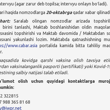
ntervyu (agar zarur deb topilsa; intervyu onlayn boʻladi).
lari haqida nomzodlarga
20-oktabrga
qadar xabar qilinadi
shart:
Saralab olingan nomzodlar arizada topshiri
 birini tanlashi, Maktab boshlanishidan oldin maqola
sxasini topshirishi va Maktab davomida / Maktabdan s
sxani yakunlashi lozim. Maktabda qatnashishning m
ps://www.cabar.asia
portalida kamida bitta tahliliy ma
r.
maqsadida kovidga qarshi vaksina olish tavsiya etil
rdan vaksinalanganlik pasporti (sertifikati) yoki Kovid-1
stining salbiy natijasi talab etiladi.
aʼlumot olish uchun quyidagi kontaktlarga muroj
mumkin:
2 322815
7 988 365 81 68
y@iwpr.net