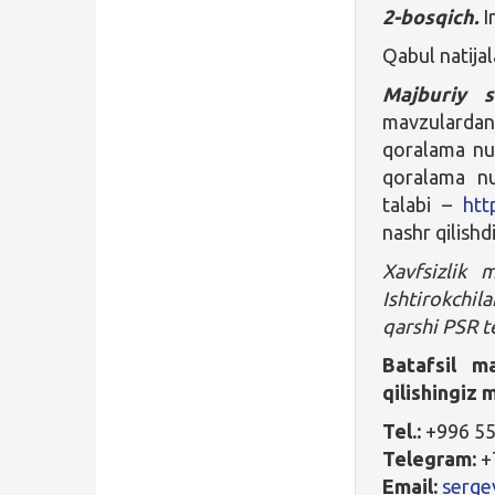
2-bosqich.
I
Qabul natija
Majburiy 
mavzulardan
qoralama nu
qoralama nu
talabi –
htt
nashr qilishdi
Xavfsizlik 
Ishtirokchila
qarshi PSR te
Batafsil m
qilishingiz 
Tel.:
+996 55
Telegram:
+
Email:
serge