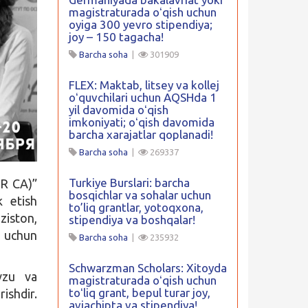
magistraturada oʻqish uchun
oyiga 300 yevro stipendiya;
joy – 150 tagacha!
Barcha soha
|
301909
FLEX: Maktab, litsey va kollej
oʻquvchilari uchun AQSHda 1
yil davomida oʻqish
imkoniyati; oʻqish davomida
barcha xarajatlar qoplanadi!
Barcha soha
|
269337
Turkiye Burslari: barcha
PR CA)”
bosqichlar va sohalar uchun
k etish
to’liq grantlar, yotoqxona,
ziston,
stipendiya va boshqalar!
 uchun
Barcha soha
|
235932
Schwarzman Scholars: Xitoyda
vzu va
magistraturada oʻqish uchun
toʻliq grant, bepul turar joy,
ishdir.
aviachipta va stipendiya!