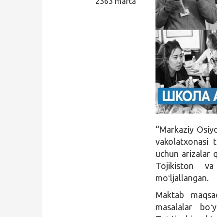
2363 marta
Qidirish
Kirish
“Markaziy Osiyod
vakolatxonasi t
uchun arizalar 
Tojikiston v
moʻljallangan.
Maktab maqsad
masalalar boʻy