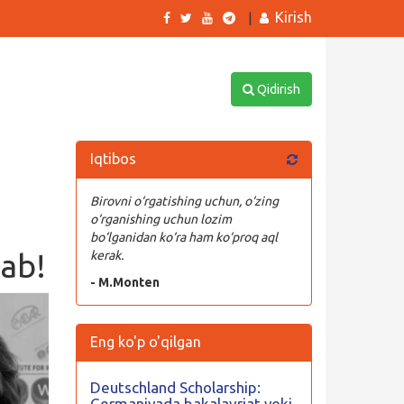
Kirish
|
Qidirish
Iqtibos
Birovni o‘rgatishing uchun, o‘zing
o‘rganishing uchun lozim
bo‘lganidan ko‘ra ham ko‘proq aql
tab!
kerak.
- M.Monten
Eng ko'p o'qilgan
Deutschland Scholarship:
Germaniyada bakalavriat yoki