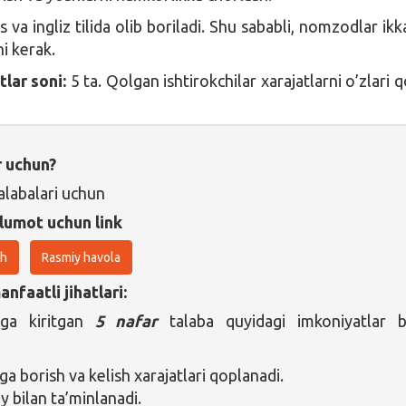
 va ingliz tilida olib boriladi. Shu sababli, nomzodlar ikka
hi kerak.
tlar soni:
5 ta. Qolgan ishtirokchilar xarajatlarni o’zlari 
r uchun?
alabalari uchun
lumot uchun link
sh
Rasmiy havola
nfaatli jihatlari:
lga kiritgan
5 nafar
talaba quyidagi imkoniyatlar b
a borish va kelish xarajatlari qoplanadi.
y bilan ta’minlanadi.