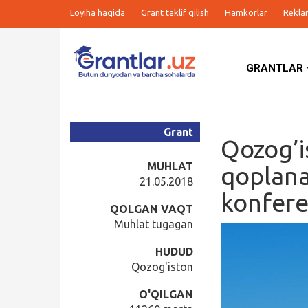
Loyiha haqida
Grant taklif qilish
Hamkorlar
Rekla
GRANTLAR
Grantlar
Tanlovlar
Grant
Qozog’i
Ishlar
MUHLAT
qoplana
21.05.2018
konfere
Kurslar
QOLGAN VAQT
Muhlat tugagan
Blog
HUDUD
Qozog'iston
Yana
O'QILGAN