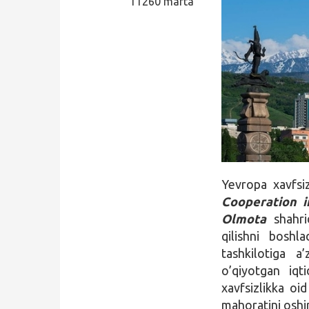
11260 marta
Qidirish
Kirish
Yevropa xavfsiz
Cooperation i
Olmota
shahrid
qilishni boshl
tashkilotiga 
o’qiyotgan iqt
xavfsizlikka oi
mahoratini oshir