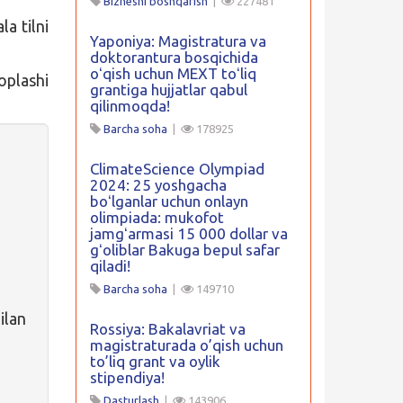
Biznesni boshqarish
|
227481
la tilni
Yaponiya: Magistratura va
doktorantura bosqichida
oʻqish uchun MEXT toʻliq
qoplashi
grantiga hujjatlar qabul
qilinmoqda!
Barcha soha
|
178925
ClimateScience Olympiad
2024: 25 yoshgacha
boʻlganlar uchun onlayn
olimpiada: mukofot
jamgʻarmasi 15 000 dollar va
gʻoliblar Bakuga bepul safar
qiladi!
Barcha soha
|
149710
ilan
Rossiya: Bakalavriat va
magistraturada o’qish uchun
to’liq grant va oylik
stipendiya!
Dasturlash
|
143906