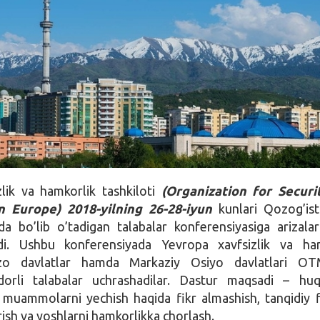
lik va hamkorlik tashkiloti
(Organization for Securi
n Europe) 2018-yilning 26-28-iyun
kunlari Qozog’is
a bo’lib o’tadigan talabalar konferensiyasiga arizala
adi. Ushbu konferensiyada Yevropa xavfsizlik va ha
a’zo davlatlar hamda Markaziy Osiyo davlatlari OTM
idorli talabalar uchrashadilar. Dastur maqsadi – hu
d muammolarni yechish haqida fikr almashish, tanqidiy f
ish va yoshlarni hamkorlikka chorlash.