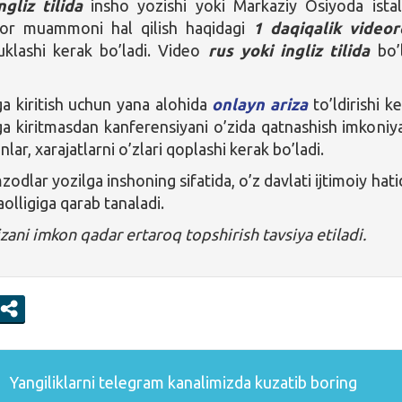
ngliz tilida
insho yozishi yoki Markaziy Osiyoda ista
ror muammoni hal qilish haqidagi
1 daqiqalik videor
uklashi kerak bo’ladi. Video
rus yoki ingliz tilida
bo’l
ga kiritish uchun yana alohida
onlayn ariza
to’ldirishi ke
ga kiritmasdan kanferensiyani o’zida qatnashish imkoniya
nlar, xarajatlarni o’zlari qoplashi kerak bo’ladi.
dlar yozilga inshoning sifatida, o’z davlati ijtimoiy hati
faolligiga qarab tanaladi.
zani imkon qadar ertaroq topshirish tavsiya etiladi.
Yangiliklarni
telegram
kanalimizda kuzatib boring