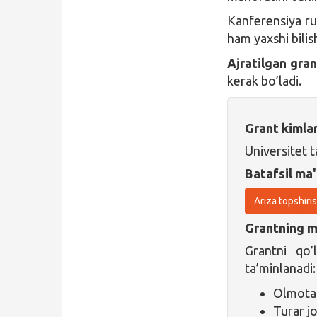
Kanferensiya rus
ham yaxshi bilis
Ajratilgan gran
kerak bo’ladi.
Grant kimla
Universitet t
Batafsil ma'
Ariza topshiri
Grantning ma
Grantni qo’
ta’minlanadi:
Olmotag
Turar jo