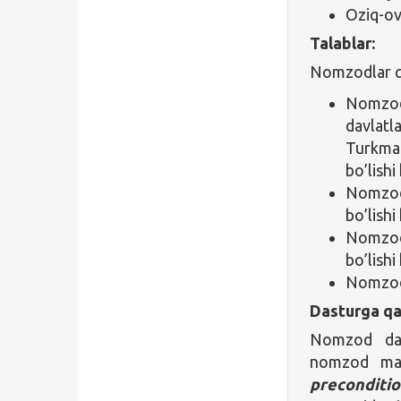
Oziq-ov
Talablar:
Nomzodlar qu
Nomzod
davlatl
Turkman
bo’lishi
Nomzod
bo’lishi
Nomz
bo’lishi
Nomz
Dasturga qa
Nomzod da
nomzod mak
precondit