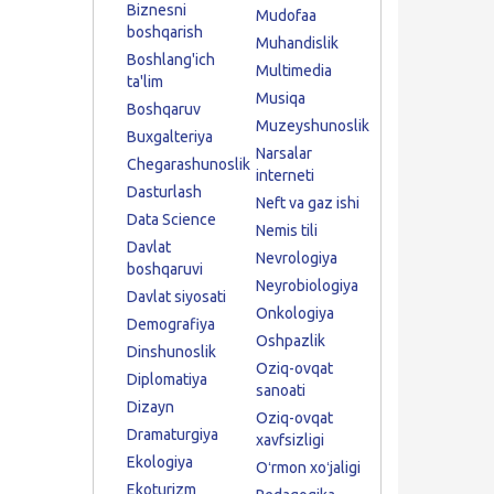
Biznesni
Mudofaa
boshqarish
Muhandislik
Boshlang'ich
Multimedia
ta'lim
Musiqa
Boshqaruv
Muzeyshunoslik
Buxgalteriya
Narsalar
Chegarashunoslik
interneti
Dasturlash
Neft va gaz ishi
Data Science
Nemis tili
Davlat
Nevrologiya
boshqaruvi
Neyrobiologiya
Davlat siyosati
Onkologiya
Demografiya
Oshpazlik
Dinshunoslik
Oziq-ovqat
Diplomatiya
sanoati
Dizayn
Oziq-ovqat
Dramaturgiya
xavfsizligi
Ekologiya
Oʻrmon xoʻjaligi
Ekoturizm