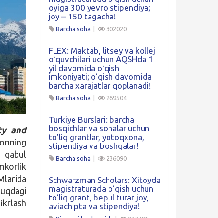
oyiga 300 yevro stipendiya;
joy – 150 tagacha!
Barcha soha
|
302020
FLEX: Maktab, litsey va kollej
oʻquvchilari uchun AQSHda 1
yil davomida oʻqish
imkoniyati; oʻqish davomida
barcha xarajatlar qoplanadi!
Barcha soha
|
269504
Turkiye Burslari: barcha
bosqichlar va sohalar uchun
ty and
to’liq grantlar, yotoqxona,
tonning
stipendiya va boshqalar!
r qabul
Barcha soha
|
236090
mkorlik
larida
Schwarzman Scholars: Xitoyda
magistraturada oʻqish uchun
quqdagi
toʻliq grant, bepul turar joy,
ikrlash
aviachipta va stipendiya!