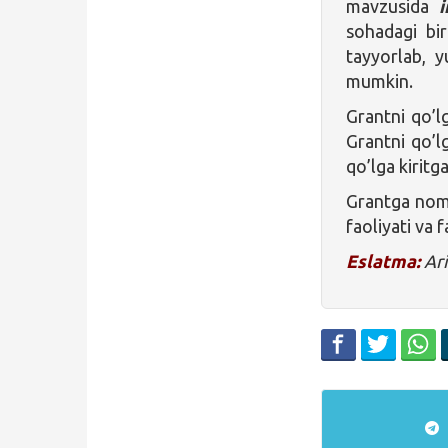
mavzusida
i
sohadagi bi
tayyorlab, y
mumkin.
Grantni qo’l
Grantni qo’l
qo’lga kiritga
Grantga nomzo
faoliyati va 
Eslatma:
Ari