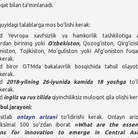
qat bilan ta’minlanadi.
yidagi talablarga mos bo’lishi kerak:
 Yevropa xavfsizlik va hamkorlik tashkilotiga a
ardan birining yoki
O’zbekiston,
Qozog’iston, Qirg’izis
iston, Tojikiston, Mo’guliston yoki Afg’oniston fuqa
 kerak.
 biror OTMda bakalavrlik bosqichida tahsil olayo
 kerak.
od
2018-yilning 26-iyunida kamida 18 yoshga
to’l
 kerak.
od
ingliz va rus tilida
qiyinchiliksiz muloqot qila olishi ker
bul jarayoni:
stlab
onlayn arizani
to’ldirishi kerak. Onlayn ari
simal 500 so’zdan iborat
«What are the essent
ions for innovation to emerge in Central Asi