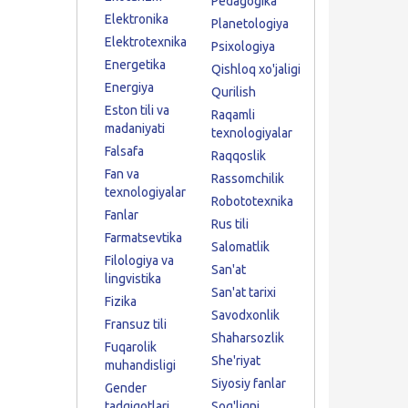
Pedagogika
Elektronika
Planetologiya
Elektrotexnika
Psixologiya
Energetika
Qishloq xo'jaligi
Energiya
Qurilish
Eston tili va
Raqamli
madaniyati
texnologiyalar
Falsafa
Raqqoslik
Fan va
Rassomchilik
texnologiyalar
Robototexnika
Fanlar
Rus tili
Farmatsevtika
Salomatlik
Filologiya va
San'at
lingvistika
San'at tarixi
Fizika
Savodxonlik
Fransuz tili
Shaharsozlik
Fuqarolik
She'riyat
muhandisligi
Siyosiy fanlar
Gender
tadqiqotlari
Sog'liqni