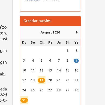
Grantlar taqvimi
’zo
ton,
Avgust 2026
rosi
Du
Se
Ch
Pa
Ju
Sh
Ya
tgan
1
2
3
4
5
6
7
8
9
gan
10
11
12
13
14
15
16
ak.
17
18
20
21
22
23
19
zada
24
25
26
27
28
29
30
ial
a?»
31