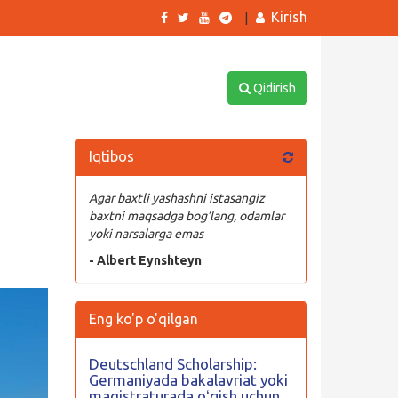
Kirish
|
Qidirish
Iqtibos
Agar baxtli yashashni istasangiz
baxtni maqsadga bog’lang, odamlar
yoki narsalarga emas
- Albert Eynshteyn
Eng ko'p o'qilgan
Deutschland Scholarship:
Germaniyada bakalavriat yoki
magistraturada oʻqish uchun