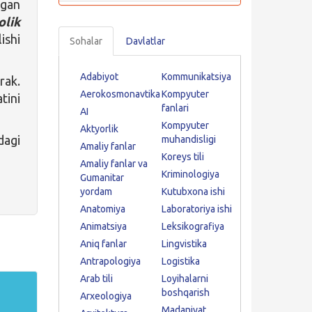
lgan
olik
ishi
Sohalar
Davlatlar
Adabiyot
Kommunikatsiya
rak.
Aerokosmonavtika
Kompyuter
tini
fanlari
AI
Kompyuter
Aktyorlik
dagi
muhandisligi
Amaliy fanlar
Koreys tili
Amaliy fanlar va
Kriminologiya
Gumanitar
yordam
Kutubxona ishi
Anatomiya
Laboratoriya ishi
Animatsiya
Leksikografiya
Aniq fanlar
Lingvistika
Antrapologiya
Logistika
Arab tili
Loyihalarni
boshqarish
Arxeologiya
Madaniyat