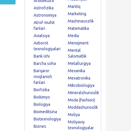
Arxitektura
Mantiq
Astrofizika
Marketing
Astronomiya
Mashinasozlik
Atrof-muhit
fanlari
Matematika
Aviatsiya
Media
Axborot
Menejment
texnologiyalari
Mental
Bank ishi
Salomatlik
Barcha soha
Metallurgiya
Barqaror
Mexanika
rivojlanish
Mexatronika
fanlari
Mikrobiologiya
Biofizika
Mineralshunoslik
Biokimyo
Moda (Fashion)
Biologiya
Moddashunoslik
Biomeditsina
Moliya
Biotexnologiya
Moliyaviy
Biznes
texnologiyalar