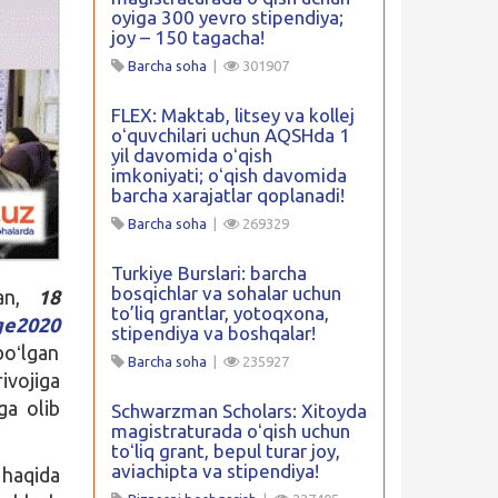
oyiga 300 yevro stipendiya;
joy – 150 tagacha!
Barcha soha
|
301907
FLEX: Maktab, litsey va kollej
oʻquvchilari uchun AQSHda 1
yil davomida oʻqish
imkoniyati; oʻqish davomida
barcha xarajatlar qoplanadi!
Barcha soha
|
269329
Turkiye Burslari: barcha
bosqichlar va sohalar uchun
gan,
18
to’liq grantlar, yotoqxona,
ge2020
stipendiya va boshqalar!
oʻlgan
Barcha soha
|
235927
ivojiga
ga olib
Schwarzman Scholars: Xitoyda
magistraturada oʻqish uchun
toʻliq grant, bepul turar joy,
aviachipta va stipendiya!
 haqida