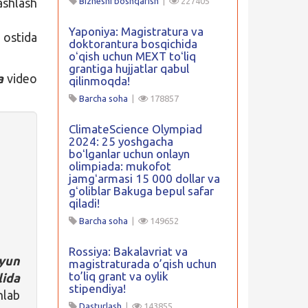
shlash
Biznesni boshqarish
|
227405
Yaponiya: Magistratura va
ostida
doktorantura bosqichida
oʻqish uchun MEXT toʻliq
grantiga hujjatlar qabul
a
video
qilinmoqda!
Barcha soha
|
178857
ClimateScience Olympiad
2024: 25 yoshgacha
boʻlganlar uchun onlayn
olimpiada: mukofot
jamgʻarmasi 15 000 dollar va
gʻoliblar Bakuga bepul safar
qiladi!
Barcha soha
|
149652
Rossiya: Bakalavriat va
iyun
magistraturada o’qish uchun
to’liq grant va oylik
lida
stipendiya!
hlab
Dasturlash
|
143855