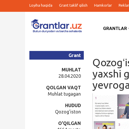
Loyiha haqida
Grant taklif qilish
Hamkorlar
Rekla
GRANTLAR
Grantlar
Tanlovlar
Grant
Qozogʻi
Ishlar
MUHLAT
yaxshi g
28.04.2020
yevrog
Kurslar
QOLGAN VAQT
Muhlat tugagan
Blog
HUDUD
Qozog'iston
Yana
O'QILGAN