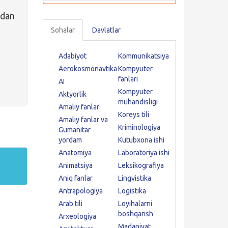
idan
Sohalar
Davlatlar
Adabiyot
Kommunikatsiya
Aerokosmonavtika
Kompyuter
fanlari
AI
Kompyuter
Aktyorlik
muhandisligi
Amaliy fanlar
Koreys tili
Amaliy fanlar va
Kriminologiya
Gumanitar
yordam
Kutubxona ishi
Anatomiya
Laboratoriya ishi
Animatsiya
Leksikografiya
Aniq fanlar
Lingvistika
Antrapologiya
Logistika
Arab tili
Loyihalarni
boshqarish
Arxeologiya
Madaniyat