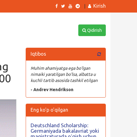
Kirish
|
Qidirish
Iqtibos
ng
Muhim ahamiyatga ega bo’lgan
000
nimaiki yaratilgan bo’lsa, albatta u
kuchli tartib asosida tashkil etilgan
- Andrev Hendrikson
Eng ko'p o'qilgan
Deutschland Scholarship:
Germaniyada bakalavriat yoki
magistraturada oʻqish uchun