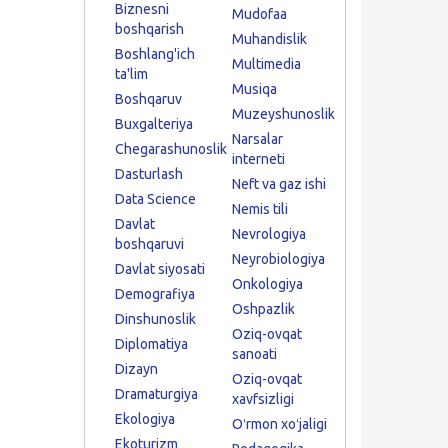
Biznesni
Mudofaa
boshqarish
Muhandislik
Boshlang'ich
Multimedia
ta'lim
Musiqa
Boshqaruv
Muzeyshunoslik
Buxgalteriya
Narsalar
Chegarashunoslik
interneti
Dasturlash
Neft va gaz ishi
Data Science
Nemis tili
Davlat
Nevrologiya
boshqaruvi
Neyrobiologiya
Davlat siyosati
Onkologiya
Demografiya
Oshpazlik
Dinshunoslik
Oziq-ovqat
Diplomatiya
sanoati
Dizayn
Oziq-ovqat
Dramaturgiya
xavfsizligi
Ekologiya
Oʻrmon xoʻjaligi
Ekoturizm