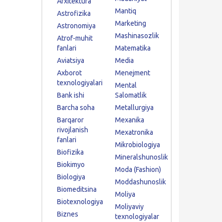
Arxitektura
Mantiq
Astrofizika
Marketing
Astronomiya
Mashinasozlik
Atrof-muhit
fanlari
Matematika
Aviatsiya
Media
Axborot
Menejment
texnologiyalari
Mental
Bank ishi
Salomatlik
Barcha soha
Metallurgiya
Barqaror
Mexanika
rivojlanish
Mexatronika
fanlari
Mikrobiologiya
Biofizika
Mineralshunoslik
Biokimyo
Moda (Fashion)
Biologiya
Moddashunoslik
Biomeditsina
Moliya
Biotexnologiya
Moliyaviy
Biznes
texnologiyalar