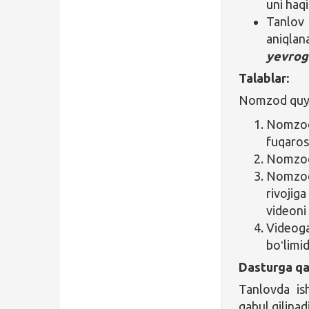
uni haqi
Tanlov
aniqlan
yevrog
Talablar:
Nomzod quyid
Nomzod
fuqarosi
Nomzod 
Nomzod
rivojig
videoni 
Videog
boʻlimi
Dasturga qa
Tanlovda is
qabul qilinadi