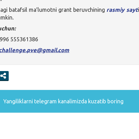
agi batafsil ma’lumotni grant beruvchining
rasmiy sayt
umkin.
uchun:
+996 555361386
.challenge.pve@gmail.com
Yangiliklarni
telegram
kanalimizda kuzatib boring