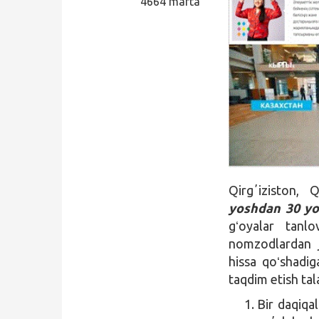
4664 marta
Qidirish
Kirish
Qirgʼiziston,
yoshdan 30 y
gʻoyalar tanl
nomzodlardan ja
hissa qoʻshadig
taqdim etish tal
Bir daqiqa