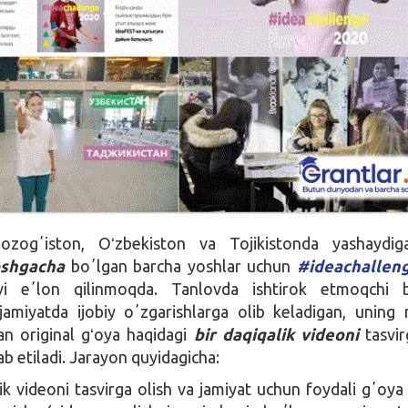
 Qozogʼiston, Oʻzbekiston va Tojikistonda yashaydi
oshgacha
boʼlgan barcha yoshlar uchun
#ideachallen
ovi eʼlon qilinmoqda. Tanlovda ishtirok etmoqchi b
miyatda ijobiy oʼzgarishlarga olib keladigan, uning r
an original gʻoya haqidagi
bir daqiqalik videoni
tasvir
ab etiladi. Jarayon quyidagicha:
lik videoni tasvirga olish va jamiyat uchun foydali gʼoya