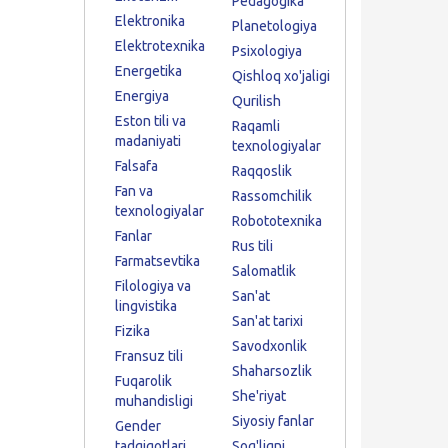
Pedagogika
Elektronika
Planetologiya
Elektrotexnika
Psixologiya
Energetika
Qishloq xo'jaligi
Energiya
Qurilish
Eston tili va
Raqamli
madaniyati
texnologiyalar
Falsafa
Raqqoslik
Fan va
Rassomchilik
texnologiyalar
Robototexnika
Fanlar
Rus tili
Farmatsevtika
Salomatlik
Filologiya va
San'at
lingvistika
San'at tarixi
Fizika
Savodxonlik
Fransuz tili
Shaharsozlik
Fuqarolik
She'riyat
muhandisligi
Siyosiy fanlar
Gender
tadqiqotlari
Sog'liqni