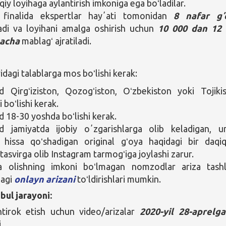
qiy loyihaga aylantirish imkoniga ega boʻladilar.
 finalida ekspertlar hayʼati tomonidan
8 nafar gʼ
adi va loyihani amalga oshirish uchun
10 000 dan 12
acha
mablagʻ ajratiladi.
agi talablarga mos boʻlishi kerak:
 Qirgʻiziston, Qozogʻiston, Oʻzbekiston yoki Tojiki
 boʻlishi kerak.
18-30 yoshda boʻlishi kerak.
 jamiyatda ijobiy oʼzgarishlarga olib keladigan, u
a hissa qoʻshadigan original gʻoya haqidagi bir daqiq
tasvirga olib Instagram tarmogʻiga joylashi zarur.
a olishning imkoni boʻlmagan nomzodlar ariza tash
dagi
onlayn arizani
toʻldirishlari mumkin.
bul jarayoni:
htirok etish uchun video/arizalar
2020-yil 28-aprelg
.