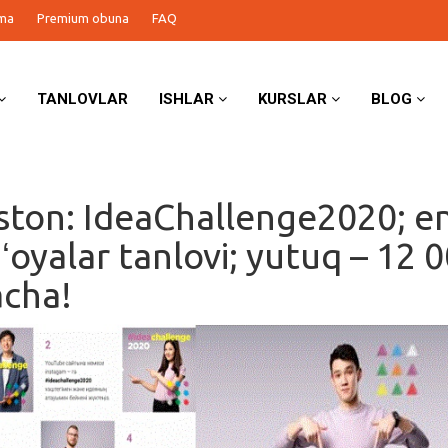
ma
Premium obuna
FAQ
TANLOVLAR
ISHLAR
KURSLAR
BLOG
ston: IdeaChallenge2020; e
ʻoyalar tanlovi; yutuq – 12 
acha!