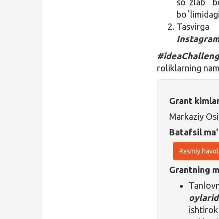
soʼzlab b
boʼlimidag
Tasvirg
Instagra
#ideaChallen
roliklarning na
Grant kimla
Markaziy Osi
Batafsil ma'
Rasmiy havol
Grantning ma
Tanlov
oylari
ishtirok