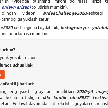
erish (videoga olishning imkoni boʼlmasa, ariza ta
i
onlayn arizani
toʼldirish mumkin).
a olingan videoni
#IdeaChallenge2020
xeshtegi 
m
tarmogʻiga yuklash zarur.
ge2020
xeshtegidan foydalanib,
instagram
yoki
yutubd
munalarini koʼrish mumkin.
r uchun?
yolik yoshlar uchun
lumot uchun link
a
nfaatli jihatlari:
ning eng yaxshi gʼoyalari mualliflari
2020-yil may-
da
boʼlib oʼtadigan
ikki kunlik
IdeaFEST festiva
 etadi. Festival davomida ishtirokchilar goyalari ustida is