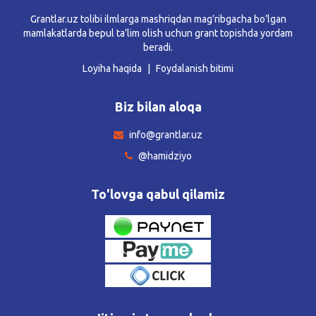
Grantlar.uz tolibi ilmlarga mashriqdan mag’ribgacha bo’lgan
mamlakatlarda bepul ta’lim olish uchun grant topishda yordam
beradi.
Loyiha haqida
Foydalanish bitimi
Biz bilan aloqa
info@grantlar.uz
@hamidziyo
To'lovga qabul qilamiz