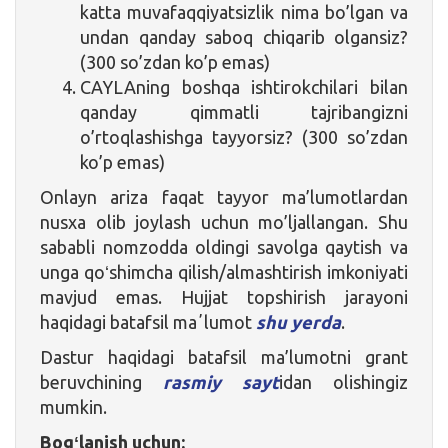
katta muvafaqqiyatsizlik nima bo’lgan va
undan qanday saboq chiqarib olgansiz?
(300 so’zdan ko’p emas)
CAYLAning boshqa ishtirokchilari bilan
qanday qimmatli tajribangizni
o’rtoqlashishga tayyorsiz? (300 so’zdan
ko’p emas)
Onlayn ariza faqat tayyor ma’lumotlardan
nusxa olib joylash uchun mo’ljallangan. Shu
sababli nomzodda oldingi savolga qaytish va
unga qoʻshimcha qilish/almashtirish imkoniyati
mavjud emas. Hujjat topshirish jarayoni
haqidagi batafsil maʼlumot
shu yerda
.
Dastur haqidagi batafsil ma’lumotni grant
beruvchining
rasmiy sayt
idan olishingiz
mumkin.
Bogʻlanish uchun: