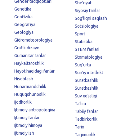
Gender tadqiqotlari
She'riyat
Genetika
Siyosiy fanlar
Geofizika
Sog'liqni saqlash
Geografiya
Sotsiologiya
Geologiya
Sport
Gidrometeorologiya
Statistika
Grafik dizayn
STEM fanlari
Gumanitar fanlar
Stomatologiya
Haykaltaroshlik
Sug'urta
Hayot haqidagi fanlar
Sun'iy intellekt
Hisoblash
Suratkashlik
Hunarmandchilik
Suratkashlik
Huquqshunoslik
Suv xo'jaligi
Ijodkorlik
Ta'lim
Ijtimoiy antropologiya
Tabiiy fanlar
Ijtimoiy fanlar
Tadbirkorlik
Ijtimoiy himoya
Tarix
Ijtimoiy ish
Tarjimonlik