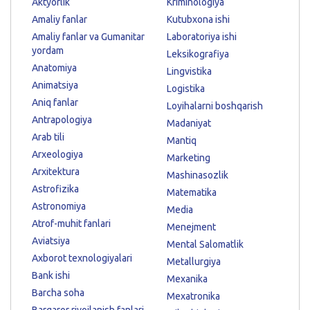
Aktyorlik
Kriminologiya
Amaliy fanlar
Kutubxona ishi
Amaliy fanlar va Gumanitar
Laboratoriya ishi
yordam
Leksikografiya
Anatomiya
Lingvistika
Animatsiya
Logistika
Aniq fanlar
Loyihalarni boshqarish
Antrapologiya
Madaniyat
Arab tili
Mantiq
Arxeologiya
Marketing
Arxitektura
Mashinasozlik
Astrofizika
Matematika
Astronomiya
Media
Atrof-muhit fanlari
Menejment
Aviatsiya
Mental Salomatlik
Axborot texnologiyalari
Metallurgiya
Bank ishi
Mexanika
Barcha soha
Mexatronika
Barqaror rivojlanish fanlari