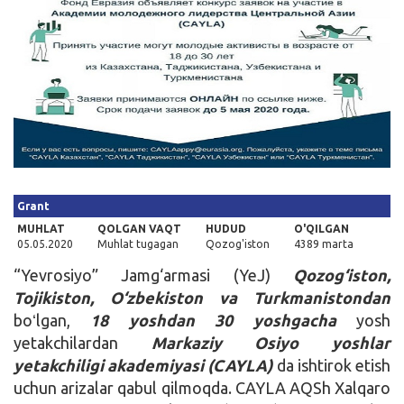
Kirish
Grant
MUHLAT
QOLGAN VAQT
HUDUD
O'QILGAN
05.05.2020
Muhlat tugagan
Qozog'iston
4389 marta
“Yevrosiyo” Jamg‘armasi (YeJ)
Qozog‘iston,
Tojikiston, O‘zbekiston va Turkmanistondan
boʻlgan,
18 yoshdan 30 yoshgacha
yosh
yetakchilardan
Markaziy Osiyo yoshlar
yetakchiligi akademiyasi (CAYLA)
da ishtirok etish
uchun arizalar qabul qilmoqda. CAYLA AQSh Xalqaro