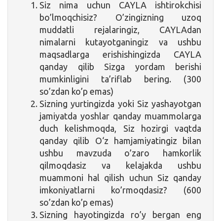
Siz nima uchun CAYLA ishtirokchisi
bo’lmoqchisiz? O’zingizning uzoq
muddatli rejalaringiz, CAYLAdan
nimalarni kutayotganingiz va ushbu
maqsadlarga erishishingizda CAYLA
qanday qilib Sizga yordam berishi
mumkinligini ta’riflab bering. (300
so’zdan ko’p emas)
Sizning yurtingizda yoki Siz yashayotgan
jamiyatda yoshlar qanday muammolarga
duch kelishmoqda, Siz hozirgi vaqtda
qanday qilib O‘z hamjamiyatingiz bilan
ushbu mavzuda o’zaro hamkorlik
qilmoqdasiz va kelajakda ushbu
muammoni hal qilish uchun Siz qanday
imkoniyatlarni ko’rmoqdasiz? (600
so’zdan ko’p emas)
Sizning hayotingizda ro’y bergan eng