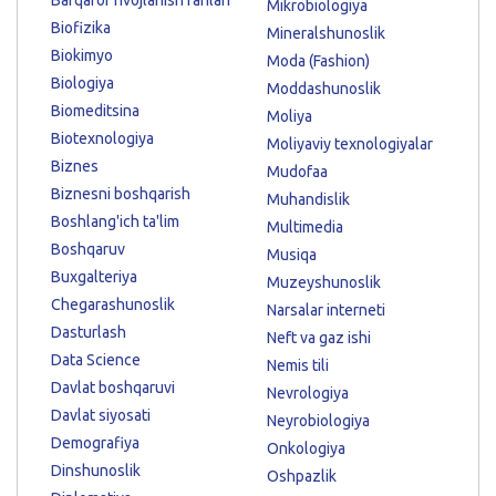
Mikrobiologiya
Biofizika
Mineralshunoslik
Biokimyo
Moda (Fashion)
Biologiya
Moddashunoslik
Biomeditsina
Moliya
Biotexnologiya
Moliyaviy texnologiyalar
Biznes
Mudofaa
Biznesni boshqarish
Muhandislik
Boshlang'ich ta'lim
Multimedia
Boshqaruv
Musiqa
Buxgalteriya
Muzeyshunoslik
Chegarashunoslik
Narsalar interneti
Dasturlash
Neft va gaz ishi
Data Science
Nemis tili
Davlat boshqaruvi
Nevrologiya
Davlat siyosati
Neyrobiologiya
Demografiya
Onkologiya
Dinshunoslik
Oshpazlik