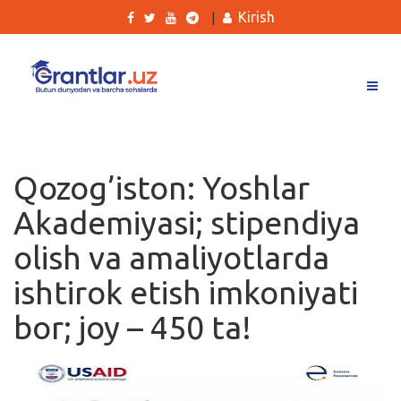
Kirish
|
Grantlar
Tanlovlar
Qozog’iston: Yoshlar
Ishlar
Akademiyasi; stipendiya
Kurslar
olish va amaliyotlarda
Blog
ishtirok etish imkoniyati
Yana
bor; joy – 450 ta!
Qidirish