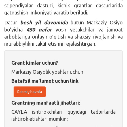
stipendiyalar dasturi, kichik grantlar dasturlarida
qatnashish imkoniyati yaratib beriladi.
Datur
besh yil davomida
butun Markaziy Osiyo
bo’yicha
450 nafar
yosh yetakchilar va jamoat
arboblariga onlayn o’qitish va shaxsiy rivojlanish va
murabbiylikni taklif etishni rejalashtirgan.
Grant kimlar uchun?
Markaziy Osiyolik yoshlar uchun
Batafsil ma'lumot uchun link
Rasmiy havola
Grantning manfaatli jihatlari:
CAYLA ishtirokchilari quyidagi tadbirlarda
ishtirok etishlari mumkin: