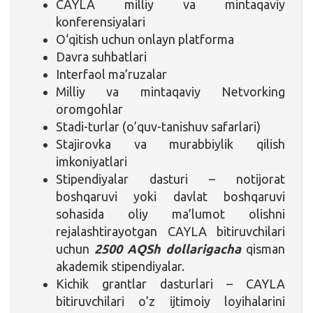
CAYLA milliy va mintaqaviy
konferensiyalari
O‘qitish uchun onlayn platforma
Davra suhbatlari
Interfaol ma’ruzalar
Milliy va mintaqaviy Netvorking
oromgohlar
Stadi-turlar (o’quv-tanishuv safarlari)
Stajirovka va murabbiylik qilish
imkoniyatlari
Stipendiyalar dasturi – notijorat
boshqaruvi yoki davlat boshqaruvi
sohasida oliy ma’lumot olishni
rejalashtirayotgan CAYLA bitiruvchilari
uchun
2500 AQSh dollarigacha
qisman
akademik stipendiyalar.
Kichik grantlar dasturlari – CAYLA
bitiruvchilari o’z ijtimoiy loyihalarini