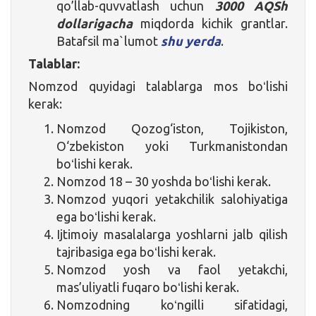
qo’llab-quvvatlash uchun
3000 AQSh
dollarigacha
miqdorda kichik grantlar.
Batafsil ma`lumot
shu yerda
.
Talablar:
Nomzod quyidagi talablarga mos boʻlishi
kerak:
Nomzod Qozog‘iston, Tojikiston,
O‘zbekiston yoki Turkmanistondan
boʻlishi kerak.
Nomzod 18 – 30 yoshda boʻlishi kerak.
Nomzod yuqori yetakchilik salohiyatiga
ega boʻlishi kerak.
Ijtimoiy masalalarga yoshlarni jalb qilish
tajribasiga ega boʻlishi kerak.
Nomzod yosh va faol yetakchi,
mas’uliyatli fuqaro boʻlishi kerak.
Nomzodning koʻngilli sifatidagi,