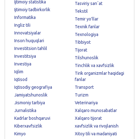
Ijtimoiy statistika
Tasviriy sanʼat
Ijtimoiy tadbirkorlik
Tekstil
Informatika
Temir yo'llar
Ingliz tili
Texnik fanlar
Innovatsiyalar
Texnologiya
Inson huquqlari
Tibbiyot
Investitsion tahlil
Tijorat
Investitsiya
Tilshunoslik
Investiya
Tinchlik va xavfsizlik
Iqlim
Tirik organizmlar haqidagi
Iqtisod
fanlar
Iqtisodiy geografiya
Transport
Jamiyatshunoslik
Turizm
Jismoniy tarbiya
Veterinariya
Jurnalistika
Xalqaro munosabatlar
Kadrlar boshqaruvi
Xalqaro tijorat
Kiberxavfsizlik
xavfsizlik va rivojlanish
Kimyo
Xitoy tili va madaniyati