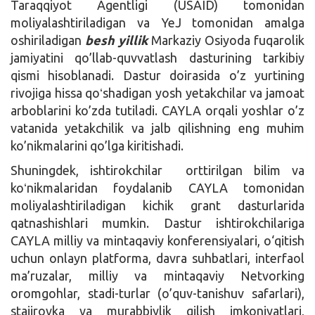
Taraqqiyot Agentligi (USAID) tomonidan
moliyalashtiriladigan va YeJ tomonidan amalga
oshiriladigan
besh yillik
Markaziy Osiyoda fuqarolik
jamiyatini qo’llab-quvvatlash dasturining tarkibiy
qismi hisoblanadi. Dastur doirasida o’z yurtining
rivojiga hissa qoʻshadigan yosh yetakchilar va jamoat
arboblarini ko’zda tutiladi. CAYLA orqali yoshlar o’z
vatanida yetakchilik va jalb qilishning eng muhim
ko’nikmalarini qo’lga kiritishadi.
Shuningdek, ishtirokchilar orttirilgan bilim va
koʻnikmalaridan foydalanib CAYLA tomonidan
moliyalashtiriladigan kichik grant dasturlarida
qatnashishlari mumkin. Dastur ishtirokchilariga
CAYLA milliy va mintaqaviy konferensiyalari, o‘qitish
uchun onlayn platforma, davra suhbatlari, interfaol
ma’ruzalar, milliy va mintaqaviy Netvorking
oromgohlar, stadi-turlar (o’quv-tanishuv safarlari),
stajirovka va murabbiylik qilish imkoniyatlari,