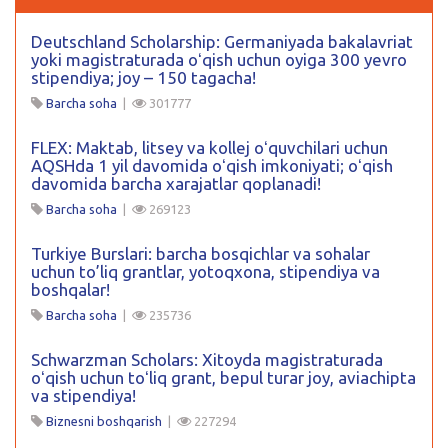
Deutschland Scholarship: Germaniyada bakalavriat
yoki magistraturada oʻqish uchun oyiga 300 yevro
stipendiya; joy – 150 tagacha!
Barcha soha
|
301777
FLEX: Maktab, litsey va kollej oʻquvchilari uchun
AQSHda 1 yil davomida oʻqish imkoniyati; oʻqish
davomida barcha xarajatlar qoplanadi!
Barcha soha
|
269123
Turkiye Burslari: barcha bosqichlar va sohalar
uchun to’liq grantlar, yotoqxona, stipendiya va
boshqalar!
Barcha soha
|
235736
Schwarzman Scholars: Xitoyda magistraturada
oʻqish uchun toʻliq grant, bepul turar joy, aviachipta
va stipendiya!
Biznesni boshqarish
|
227294