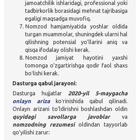
jamoatchilik ishlaridagi, professional yoki
tadbirkorlik borasidagi mehnat tajribasiga
egaligi maqsadga muvofiq.
Nomzod hamjamiyatida yoshlar oldida
turgan muammolar, shuningdek ularni hal
qilishning potensial yo’llarini aniq va
qisqa ifodalay olishi kerak.
Nomzod jamiyat hayotini yaxshi
tomonga o’zgartirishga qodir faol shaxs
boʻlishi kerak.
Dasturga qabul jarayoni:
Dasturga hujjatlar
2020-yil 5-maygacha
onlayn ariza
koʻrinishida qabul qilinadi.
Onlayn arizani to’ldirishni boshlashdan oldin
quyidagi savollarga javoblar
va
nomzodning rezumesi
oldindan tayyorlab
qo’yilishi zarur: