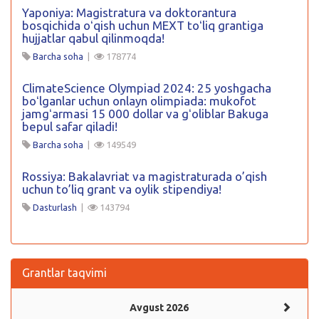
Yaponiya: Magistratura va doktorantura
bosqichida oʻqish uchun MEXT toʻliq grantiga
hujjatlar qabul qilinmoqda!
Barcha soha
|
178774
ClimateScience Olympiad 2024: 25 yoshgacha
boʻlganlar uchun onlayn olimpiada: mukofot
jamgʻarmasi 15 000 dollar va gʻoliblar Bakuga
bepul safar qiladi!
Barcha soha
|
149549
Rossiya: Bakalavriat va magistraturada o’qish
uchun to’liq grant va oylik stipendiya!
Dasturlash
|
143794
Grantlar taqvimi
Avgust 2026