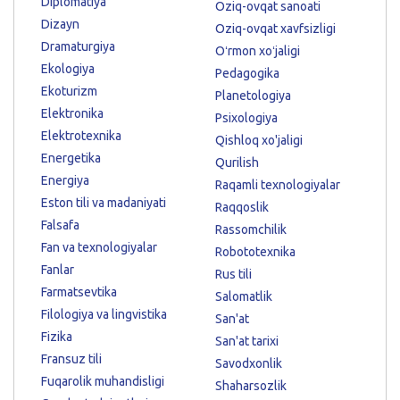
Diplomatiya
Oziq-ovqat sanoati
Dizayn
Oziq-ovqat xavfsizligi
Dramaturgiya
Oʻrmon xoʻjaligi
Ekologiya
Pedagogika
Ekoturizm
Planetologiya
Elektronika
Psixologiya
Elektrotexnika
Qishloq xo'jaligi
Energetika
Qurilish
Energiya
Raqamli texnologiyalar
Eston tili va madaniyati
Raqqoslik
Falsafa
Rassomchilik
Fan va texnologiyalar
Robototexnika
Fanlar
Rus tili
Farmatsevtika
Salomatlik
Filologiya va lingvistika
San'at
Fizika
San'at tarixi
Fransuz tili
Savodxonlik
Fuqarolik muhandisligi
Shaharsozlik