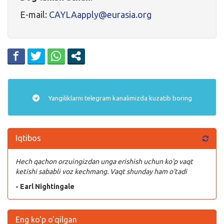
E-mail:
CAYLAapply@eurasia.org
Yangiliklarni
telegram
kanalimizda kuzatib boring
Iqtibos
Hech qachon orzuingizdan unga erishish uchun ko’p vaqt
ketishi sababli voz kechmang. Vaqt shunday ham o’tadi
- Earl Nightingale
Eng ko'p o'qilgan