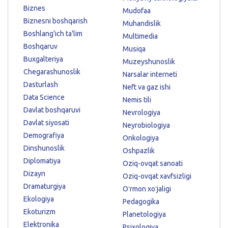
Biznes
Mudofaa
Biznesni boshqarish
Muhandislik
Boshlang'ich ta'lim
Multimedia
Boshqaruv
Musiqa
Buxgalteriya
Muzeyshunoslik
Chegarashunoslik
Narsalar interneti
Dasturlash
Neft va gaz ishi
Data Science
Nemis tili
Davlat boshqaruvi
Nevrologiya
Davlat siyosati
Neyrobiologiya
Demografiya
Onkologiya
Dinshunoslik
Oshpazlik
Diplomatiya
Oziq-ovqat sanoati
Dizayn
Oziq-ovqat xavfsizligi
Dramaturgiya
Oʻrmon xoʻjaligi
Ekologiya
Pedagogika
Ekoturizm
Planetologiya
Elektronika
Psixologiya