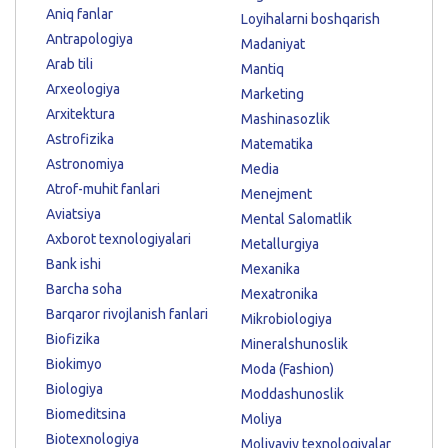
Aniq fanlar
Loyihalarni boshqarish
Antrapologiya
Madaniyat
Arab tili
Mantiq
Arxeologiya
Marketing
Arxitektura
Mashinasozlik
Astrofizika
Matematika
Astronomiya
Media
Atrof-muhit fanlari
Menejment
Aviatsiya
Mental Salomatlik
Axborot texnologiyalari
Metallurgiya
Bank ishi
Mexanika
Barcha soha
Mexatronika
Barqaror rivojlanish fanlari
Mikrobiologiya
Biofizika
Mineralshunoslik
Biokimyo
Moda (Fashion)
Biologiya
Moddashunoslik
Biomeditsina
Moliya
Biotexnologiya
Moliyaviy texnologiyalar