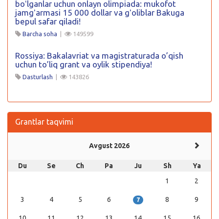
boʻlganlar uchun onlayn olimpiada: mukofot
jamgʻarmasi 15 000 dollar va gʻoliblar Bakuga
bepul safar qiladi!
Barcha soha
|
149599
Rossiya: Bakalavriat va magistraturada o’qish
uchun to’liq grant va oylik stipendiya!
Dasturlash
|
143826
Grantlar taqvimi
Avgust 2026
Du
Se
Ch
Pa
Ju
Sh
Ya
1
2
3
4
5
6
8
9
7
10
11
12
13
14
15
16