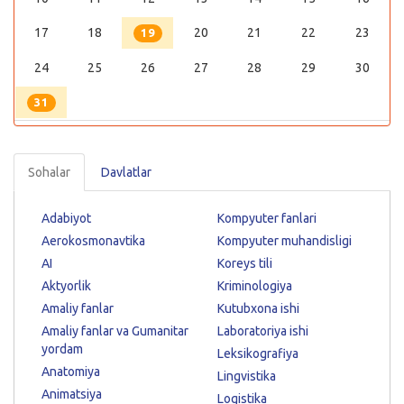
17
18
20
21
22
23
19
24
25
26
27
28
29
30
31
Sohalar
Davlatlar
Adabiyot
Kompyuter fanlari
Aerokosmonavtika
Kompyuter muhandisligi
AI
Koreys tili
Aktyorlik
Kriminologiya
Amaliy fanlar
Kutubxona ishi
Amaliy fanlar va Gumanitar
Laboratoriya ishi
yordam
Leksikografiya
Anatomiya
Lingvistika
Animatsiya
Logistika