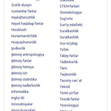
Grafik dizayn
STEM fanlari
Gumanitar fanlar
Stomatologiya
Haykaltaroshlik
Sug'urta
Hayot haqidagi fanlar
Sun'iy intellekt
Hisoblash
Suratkashlik
Hunarmandchilik
Suratkashlik
Huquqshunoslik
Suv xo'jaligi
Ijodkorlik
Ta'lim
Ijtimoiy antropologiya
Tabiiy fanlar
Ijtimoiy fanlar
Tadbirkorlik
Ijtimoiy himoya
Tarix
Ijtimoiy ish
Tarjimonlik
Ijtimoiy statistika
Tasviriy sanʼat
Ijtimoiy tadbirkorlik
Tekstil
Informatika
Temir yo'llar
Ingliz tili
Texnik fanlar
Innovatsiyalar
Texnologiya
Inson huquqlari