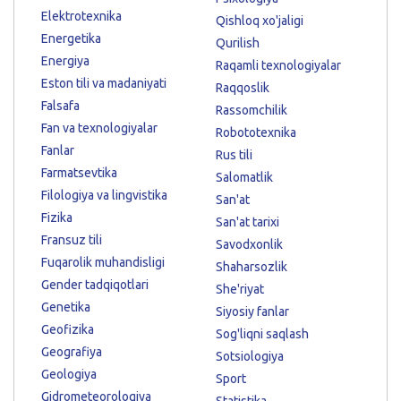
Elektrotexnika
Qishloq xo'jaligi
Energetika
Qurilish
Energiya
Raqamli texnologiyalar
Eston tili va madaniyati
Raqqoslik
Falsafa
Rassomchilik
Fan va texnologiyalar
Robototexnika
Fanlar
Rus tili
Farmatsevtika
Salomatlik
Filologiya va lingvistika
San'at
Fizika
San'at tarixi
Fransuz tili
Savodxonlik
Fuqarolik muhandisligi
Shaharsozlik
Gender tadqiqotlari
She'riyat
Genetika
Siyosiy fanlar
Geofizika
Sog'liqni saqlash
Geografiya
Sotsiologiya
Geologiya
Sport
Gidrometeorologiya
Statistika