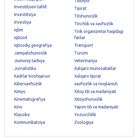
Tibbiyot
Investitsion tahlil
Tijorat
Investitsiya
Tilshunoslik
Investiya
Tinchlik va xavfsizlik
Iqlim
Tirik organizmlar haqidagi
Iqtisod
fanlar
Iqtisodiy geografiya
Transport
Jamiyatshunoslik
Turizm
Jismoniy tarbiya
Veterinariya
Jurnalistika
Xalqaro munosabatlar
Kadrlar boshqaruvi
Xalqaro tijorat
Kiberxavfsizlik
xavfsizlik va rivojlanish
Kimyo
Xitoy tili va madaniyati
Kinematografiya
Xitoyshunoslik
Kino
Yapon tili va madaniyati
Klassika
Yozuvchilik
Kommunikatsiya
Zoologiya