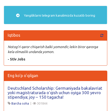
Yangiliklarni
telegram
kanalimizda kuzatib boring
Iqtibos
Notog’ri qaror chiqarish balki yomondir, lekin biror qarorga
kela olmaslik undanda yomon.
- Stiv Jobs
Eng ko'p o'qilgan
Deutschland Scholarship: Germaniyada bakalavriat
yoki magistraturada oʻqish uchun oyiga 300 yevro
stipendiya; joy – 150 tagacha!
Barcha soha
|
301844