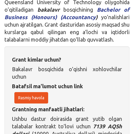
Queensland University of Technology oliygohida
o’qitiladigan
bakalavr
bosqichining
Bachelor of
Business (Honours) (Accountancy
)
yo’nalishlari
uchun ajratilgan. Grant dasturidan asosiy maqsad shu
kurslarga qabul qilingan eng a’lochi va iqtidorli
talabalarni moddiy jihatdan qo’llab quvvatlash.
Grant kimlar uchun?
Bakalavr bosqichida o’qishni xohlovchilar
uchun
Batafsil ma'lumot uchun link
Rasmiy havola
Grantning manfaatli jihatlari:
Ushbu dastur doirasida grant yutib olgan
talabalar kontrakt to’lovi uchun
7139 AQSh
dollari
(10000 Avstraliya dollari)
miqdorida