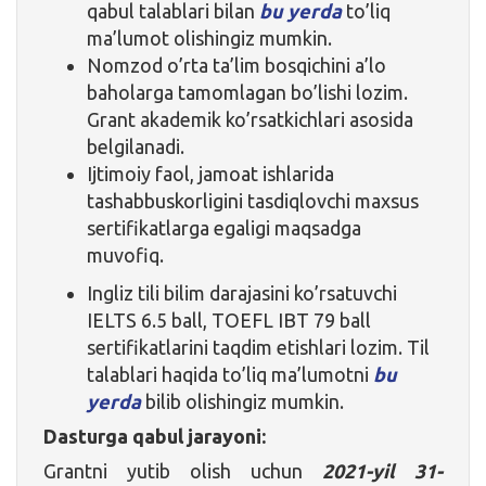
qabul talablari bilan
bu yerda
to’liq
ma’lumot olishingiz mumkin.
Nomzod o’rta ta’lim bosqichini a’lo
baholarga tamomlagan bo’lishi lozim.
Grant akademik ko’rsatkichlari asosida
belgilanadi.
Ijtimoiy faol, jamoat ishlarida
tashabbuskorligini tasdiqlovchi maxsus
sertifikatlarga egaligi maqsadga
muvofiq.
Ingliz tili bilim darajasini ko’rsatuvchi
IELTS 6.5 ball, TOEFL IBT 79 ball
sertifikatlarini taqdim etishlari lozim. Til
talablari haqida to’liq ma’lumotni
bu
yerda
bilib olishingiz mumkin.
Dasturga qabul jarayoni:
Grantni yutib olish uchun
2021-yil 31-