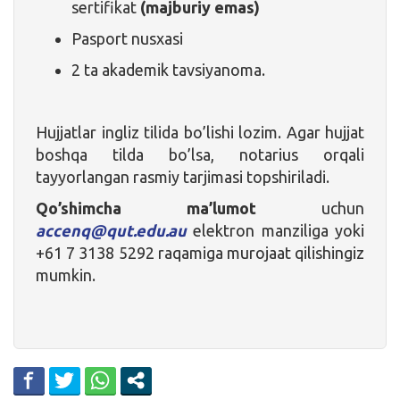
sertifikat
(majburiy emas)
Pasport nusxasi
2 ta akademik tavsiyanoma.
Hujjatlar ingliz tilida bo’lishi lozim. Agar hujjat
boshqa tilda bo’lsa, notarius orqali
tayyorlangan rasmiy tarjimasi topshiriladi.
Qo’shimcha ma’lumot
uchun
accenq@qut.edu.au
elektron manziliga yoki
+61 7 3138 5292 raqamiga murojaat qilishingiz
mumkin.