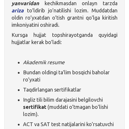
yanvaridan
kechikmasdan onlayn tarzda
ariza
to’ldirib jo’natilishi lozim. Muddatdan
oldin ro’yxatdan o’tish grantni qo’lga kiritish
imkoniyatini oshiradi.
Kursga hujjat topshirayotganda quyidagi
hujjatlar kerak bo’ladi:
Akademik resume
Bundan oldingi ta’lim bosqichi baholar
ro’yxati
Taqdirlangan sertifikatlar
Ingliz tili bilim darajasini belgilovchi
sertifikat
(muddati o’tmagan bo’lishi
lozim).
ACT va SAT test natijalarini ko’rsatuvchi