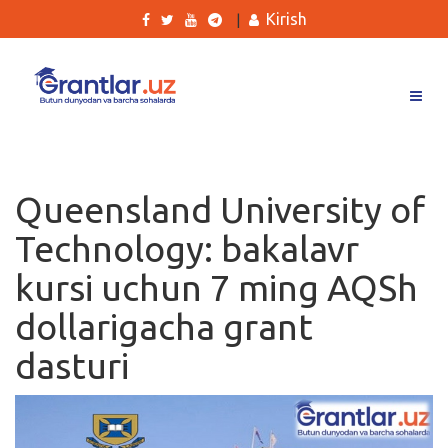
Kirish
|
Grantlar
Tanlovlar
Queensland University of
Ishlar
Technology: bakalavr
Kurslar
kursi uchun 7 ming AQSh
Blog
dollarigacha grant
Yana
dasturi
Qidirish