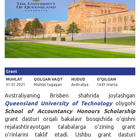
Kirish
Grant
MUHLAT
QOLGAN VAQT
HUDUD
O'QILGAN
31.01.2021
Muhlat tugagan
Avstraliya
1641 marta
Avstraliyaning Brisben shahrida joylashgan
Queensland University of Technology
oliygohi
School of Accountancy Honours Scholarship
grant dasturi orqali bakalavr bosqichida o’qishni
rejalashtirayotgan talabalarga o’zining grant
o’rinlarini taklif etadi. Ushbu grant dasturi