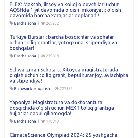
FLEX: Maktab, litsey va kollej oʻquvchilari uchun
AQSHda 1 yil davomida oʻqish imkoniyati; oʻqish
davomida barcha xarajatlar qoplanadi!
Barcha soha
|
269232
Turkiye Burslari: barcha bosqichlar va sohalar
uchun to’liq grantlar, yotoqxona, stipendiya va
boshqalar!
Barcha soha
|
235818
Schwarzman Scholars: Xitoyda magistraturada
oʻqish uchun toʻliq grant, bepul turar joy, aviachipta
va stipendiya!
Biznesni boshqarish
|
227353
Yaponiya: Magistratura va doktorantura
bosqichida oʻqish uchun MEXT toʻliq grantiga
hujjatlar qabul qilinmoqda!
Barcha soha
|
178813
ClimateScience Olympiad 2024: 25 yoshgacha