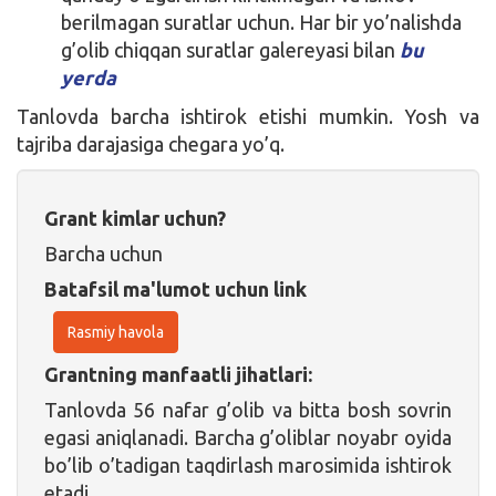
berilmagan suratlar uchun. Har bir yo’nalishda
g’olib chiqqan suratlar galereyasi bilan
bu
yerda
Tanlovda barcha ishtirok etishi mumkin. Yosh va
tajriba darajasiga chegara yo’q.
Grant kimlar uchun?
Barcha uchun
Batafsil ma'lumot uchun link
Rasmiy havola
Grantning manfaatli jihatlari:
Tanlovda 56 nafar g’olib va bitta bosh sovrin
egasi aniqlanadi. Barcha g’oliblar noyabr oyida
bo’lib o’tadigan taqdirlash marosimida ishtirok
etadi.