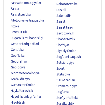
Fan va texnologiyalar
Robototexnika
Fanlar
Rus tili
Farmatsevtika
Salomatlik
Filologiya va lingvistika
San'at
Fizika
San'at tarixi
Fransuz tili
Savodxonlik
Fuqarolik muhandisligi
Shaharsozlik
Gender tadqiqotlari
She'riyat
Genetika
Siyosiy fanlar
Geofizika
Sog'liqni saqlash
Geografiya
Sotsiologiya
Geologiya
Sport
Gidrometeorologiya
Statistika
Grafik dizayn
STEM fanlari
Gumanitar fanlar
Stomatologiya
Haykaltaroshlik
Sug'urta
Hayot haqidagi fanlar
Sun'iy intellekt
Hisoblash
Suratkashlik