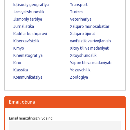
Iqtisodiy geografiya
Transport
Jamiyatshunoslik
Turizm
Jismoniy tarbiya
Veterinariya
Jurnalistika
Xalqaro munosabatlar
Kadrlar boshqaruvi
Xalqaro tijorat
Kiberxavfsizlik
xavfsizlik va rivojlanish
Kimyo
Xitoy tili va madaniyati
Kinematografiya
Xitoyshunoslik
Kino
Yapon tili va madaniyati
Klassika
Yozuvchilik
Kommunikatsiya
Zoologiya
Email obuna
Email manzilingizni yozing: