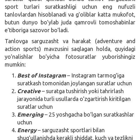
sport turlari suratkashligi uchun eng nufuzli
tanlovlardan hisoblanadi va g’oliblar katta mukofot,
butun dunyo bo’ylab juda qamrovli tomoshabinlar
e’tiboriga sazovor bo’ladi.
Tanlovga sarguzasht va harakat (adventure and
action sports) mavzusini saqlagan holda, quyidagi
yo’nalishlar bo’yicha fotosuratlar yuborishingiz
mumkin:
Best of Instagram
– Instagram tarmog’iga
suratkash tomonidan joylangan suratlar uchun
Creative
– suratga tushirish yoki tahrirlash
jarayonida turli usullarda o’zgartirish kiritilgan
suratlar uchun
Emerging
– 25 yoshgacha bo’lgan suratkashlar
uchun
Energy
– sarguzasht sportlari bilan
shug’ullanishda kerakli shiddat, kuch va tezlikni