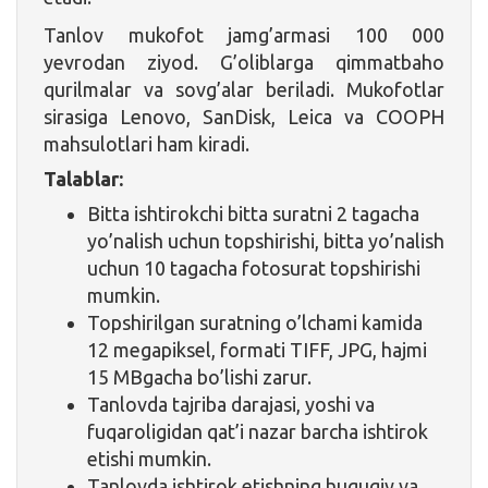
Tanlov mukofot jamg’armasi 100 000
yevrodan ziyod. G’oliblarga qimmatbaho
qurilmalar va sovg’alar beriladi. Mukofotlar
sirasiga Lenovo, SanDisk, Leica va COOPH
mahsulotlari ham kiradi.
Talablar:
Bitta ishtirokchi bitta suratni 2 tagacha
yo’nalish uchun topshirishi, bitta yo’nalish
uchun 10 tagacha fotosurat topshirishi
mumkin.
Topshirilgan suratning o’lchami kamida
12 megapiksel, formati TIFF, JPG, hajmi
15 MBgacha bo’lishi zarur.
Tanlovda tajriba darajasi, yoshi va
fuqaroligidan qat’i nazar barcha ishtirok
etishi mumkin.
Tanlovda ishtirok etishning huquqiy va