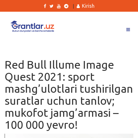
Kirish
|
Grantlar
Tanlovlar
Red Bull Illume Image
Ishlar
Quest 2021: sport
Kurslar
mashg’ulotlari tushirilgan
Blog
suratlar uchun tanlov;
Yana
mukofot jamg’armasi –
100 000 yevro!
Qidirish