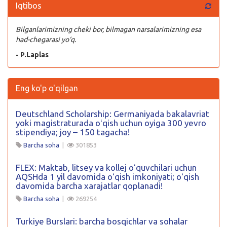
Iqtibos
Bilganlarimizning cheki bor, bilmagan narsalarimizning esa
had-chegarasi yo‘q.
- P.Laplas
Eng ko'p o'qilgan
Deutschland Scholarship: Germaniyada bakalavriat
yoki magistraturada oʻqish uchun oyiga 300 yevro
stipendiya; joy – 150 tagacha!
Barcha soha
|
301853
FLEX: Maktab, litsey va kollej oʻquvchilari uchun
AQSHda 1 yil davomida oʻqish imkoniyati; oʻqish
davomida barcha xarajatlar qoplanadi!
Barcha soha
|
269254
Turkiye Burslari: barcha bosqichlar va sohalar