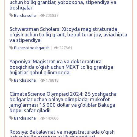
uchun to’liq grantlar, yotoqxona, stipendiya va
boshqalar!
Barcha soha
|
235837
Schwarzman Scholars: Xitoyda magistraturada
oʻqish uchun toʻliq grant, bepul turar joy, aviachipta
va stipendiya!
Biznesni boshqarish
|
227361
Yaponiya: Magistratura va doktorantura
bosqichida oʻqish uchun MEXT toʻliq grantiga
hujjatlar qabul qilinmoqda!
Barcha soha
|
178818
ClimateScience Olympiad 2024: 25 yoshgacha
boʻlganlar uchun onlayn olimpiada: mukofot
jamgʻarmasi 15 000 dollar va gʻoliblar Bakuga
bepul safar qiladi!
Barcha soha
|
149606
Rossiya: Bakalavriat va magistraturada o’qish