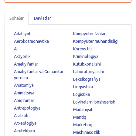
Sohalar
Davlatlar
Adabiyot
Kompyuter fanlari
Aerokosmonavtika
Kompyuter muhandisligi
AI
Koreys tili
Aktyorlik
Kriminologiya
Amaliy fanlar
Kutubxona ishi
Amaliy fanlar va Gumanitar
Laboratoriya ishi
yordam
Leksikografiya
Anatomiya
Lingvistika
Animatsiya
Logistika
Aniq fanlar
Loyihalarni boshqarish
Antrapologiya
Madaniyat
Arab tili
Mantiq
Arxeologiya
Marketing
Arxitektura
Mashinasozlik