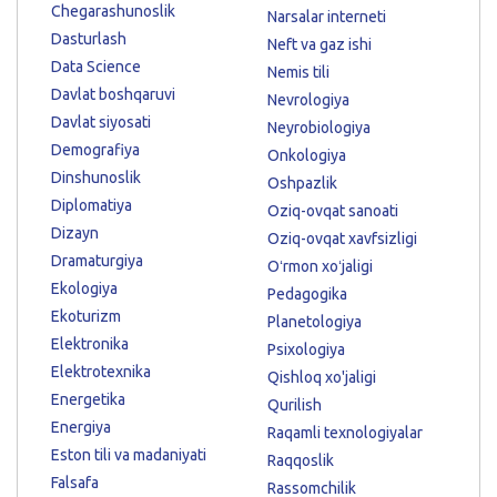
Chegarashunoslik
Narsalar interneti
Dasturlash
Neft va gaz ishi
Data Science
Nemis tili
Davlat boshqaruvi
Nevrologiya
Davlat siyosati
Neyrobiologiya
Demografiya
Onkologiya
Dinshunoslik
Oshpazlik
Diplomatiya
Oziq-ovqat sanoati
Dizayn
Oziq-ovqat xavfsizligi
Dramaturgiya
Oʻrmon xoʻjaligi
Ekologiya
Pedagogika
Ekoturizm
Planetologiya
Elektronika
Psixologiya
Elektrotexnika
Qishloq xo'jaligi
Energetika
Qurilish
Energiya
Raqamli texnologiyalar
Eston tili va madaniyati
Raqqoslik
Falsafa
Rassomchilik