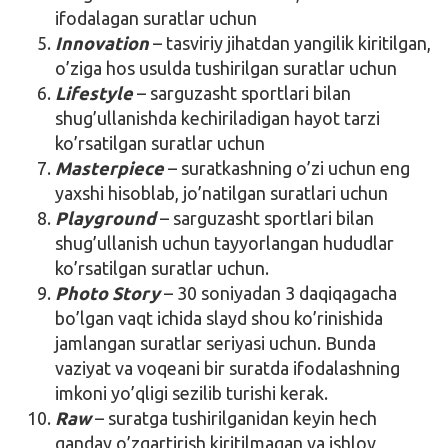
ifodalagan suratlar uchun
Innovation
– tasviriy jihatdan yangilik kiritilgan,
o’ziga hos usulda tushirilgan suratlar uchun
Lifestyle
– sarguzasht sportlari bilan
shug’ullanishda kechiriladigan hayot tarzi
ko’rsatilgan suratlar uchun
Masterpiece
– suratkashning o’zi uchun eng
yaxshi hisoblab, jo’natilgan suratlari uchun
Playground
– sarguzasht sportlari bilan
shug’ullanish uchun tayyorlangan hududlar
ko’rsatilgan suratlar uchun.
Photo Story
– 30 soniyadan 3 daqiqagacha
bo’lgan vaqt ichida slayd shou ko’rinishida
jamlangan suratlar seriyasi uchun. Bunda
vaziyat va voqeani bir suratda ifodalashning
imkoni yo’qligi sezilib turishi kerak.
Raw
– suratga tushirilganidan keyin hech
qanday o’zgartirish kiritilmagan va ishlov