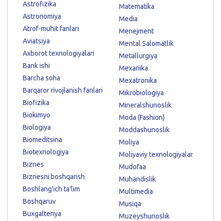
Astrofizika
Matematika
Astronomiya
Media
Atrof-muhit fanlari
Menejment
Aviatsiya
Mental Salomatlik
Axborot texnologiyalari
Metallurgiya
Bank ishi
Mexanika
Barcha soha
Mexatronika
Barqaror rivojlanish fanlari
Mikrobiologiya
Biofizika
Mineralshunoslik
Biokimyo
Moda (Fashion)
Biologiya
Moddashunoslik
Biomeditsina
Moliya
Biotexnologiya
Moliyaviy texnologiyalar
Biznes
Mudofaa
Biznesni boshqarish
Muhandislik
Boshlang'ich ta'lim
Multimedia
Boshqaruv
Musiqa
Buxgalteriya
Muzeyshunoslik