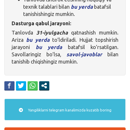
texnik talablari bilan
bu yerda
batafsil
tanishishingiz mumkin.
Dasturga qabul jarayoni:
Tanlovda
31-iyulgacha
qatnashish mumkin.
Ariza
bu yerda
to’ldiriladi. Hujjat topshirish
jarayoni
bu yerda
batafsil ko’rsatilgan.
Savollaringiz bo’lsa,
savol-javoblar
bilan
tanishib chiqishingiz mumkin.
Yangiliklarni
telegram
kanalimizda kuzatib boring