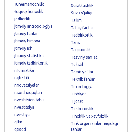
Hunarmandchilik
Suratkashlik
Huquqshunoslik
Suv xo'jaligi
Ijodkorlik
Ta'lim
Ijtimoiy antropologiya
Tabiiy fanlar
Ijtimoiy fanlar
Tadbirkorlik
Ijtimoiy himoya
Tarix
Ijtimoiy ish
Tarjimonlik
Ijtimoiy statistika
Tasviriy sanʼat
Ijtimoiy tadbirkorlik
Tekstil
Informatika
Temir yo'llar
Ingliz tili
Texnik fanlar
Innovatsiyalar
Texnologiya
Inson huquqlari
Tibbiyot
Investitsion tahlil
Tijorat
Investitsiya
Tilshunoslik
Investiya
Tinchlik va xavfsizlik
Iqlim
Tirik organizmlar haqidagi
Iqtisod
fanlar