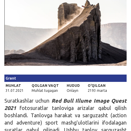
Kirish
Grant
MUHLAT
QOLGAN VAQT
HUDUD
O'QILGAN
31.07.2021
Muhlat tugagan
Onlayn
2193 marta
Suratkashlar uchun
Red Bull Illume Image Quest
2021
fotosuratlar tanloviga arizalar qabul qilish
boshlandi. Tanlovga harakat va sarguzasht (action
and adventure) sport mashg’ulotlarini ifodalagan
suratlar qabul qilinadi. Ushbu tanlov sarguzasht