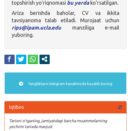
topshirish yo’riqnomasi
bu yerda
ko’rsatilgan.
Ariza berishda baholar, CV va ikkita
tavsiyanoma talab etiladi. Murojaat uchun
rips@ipam.ucla.edu
manziliga e-mail
yuboring.
Yangiliklarni
telegram
kanalimizda kuzatib boring
Iqtibos
Tarixni o‘rganing, jamiyatdagi barcha muammolarning
yechimi tarixda mavjud.