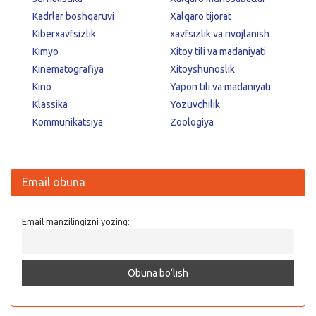
Kadrlar boshqaruvi
Xalqaro tijorat
Kiberxavfsizlik
xavfsizlik va rivojlanish
Kimyo
Xitoy tili va madaniyati
Kinematografiya
Xitoyshunoslik
Kino
Yapon tili va madaniyati
Klassika
Yozuvchilik
Kommunikatsiya
Zoologiya
Email obuna
Email manzilingizni yozing: