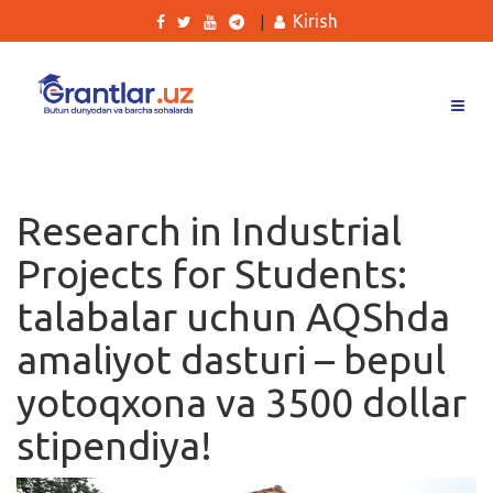
Kirish
|
Grantlar
Tanlovlar
Research in Industrial
Ishlar
Projects for Students:
Kurslar
talabalar uchun AQShda
Blog
amaliyot dasturi – bepul
Yana
yotoqxona va 3500 dollar
stipendiya!
Qidirish