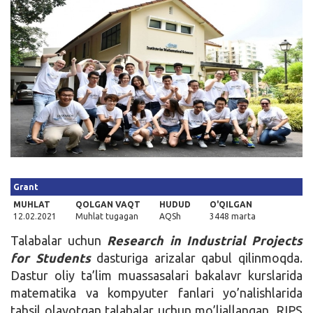
Kirish
Grant
MUHLAT
QOLGAN VAQT
HUDUD
O'QILGAN
12.02.2021
Muhlat tugagan
AQSh
3448 marta
Talabalar uchun
Research in Industrial Projects
for Students
dasturiga arizalar qabul qilinmoqda.
Dastur oliy ta’lim muassasalari bakalavr kurslarida
matematika va kompyuter fanlari yo’nalishlarida
tahsil olayotgan talabalar uchun mo’ljallangan. RIPS