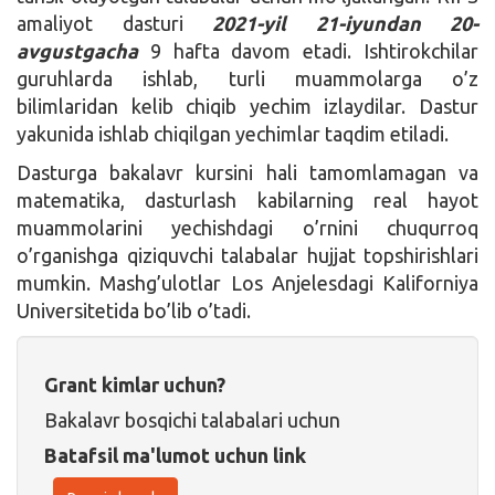
amaliyot dasturi
2021-yil 21-iyundan 20-
avgustgacha
9 hafta davom etadi. Ishtirokchilar
guruhlarda ishlab, turli muammolarga o’z
bilimlaridan kelib chiqib yechim izlaydilar. Dastur
yakunida ishlab chiqilgan yechimlar taqdim etiladi.
Dasturga bakalavr kursini hali tamomlamagan va
matematika, dasturlash kabilarning real hayot
muammolarini yechishdagi o’rnini chuqurroq
o’rganishga qiziquvchi talabalar hujjat topshirishlari
mumkin. Mashg’ulotlar Los Anjelesdagi Kaliforniya
Universitetida bo’lib o’tadi.
Grant kimlar uchun?
Bakalavr bosqichi talabalari uchun
Batafsil ma'lumot uchun link