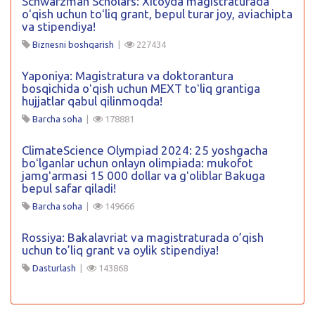
Schwarzman Scholars: Xitoyda magistraturada
oʻqish uchun toʻliq grant, bepul turar joy, aviachipta
va stipendiya!
Biznesni boshqarish
|
227434
Yaponiya: Magistratura va doktorantura
bosqichida oʻqish uchun MEXT toʻliq grantiga
hujjatlar qabul qilinmoqda!
Barcha soha
|
178881
ClimateScience Olympiad 2024: 25 yoshgacha
boʻlganlar uchun onlayn olimpiada: mukofot
jamgʻarmasi 15 000 dollar va gʻoliblar Bakuga
bepul safar qiladi!
Barcha soha
|
149666
Rossiya: Bakalavriat va magistraturada o’qish
uchun to’liq grant va oylik stipendiya!
Dasturlash
|
143868