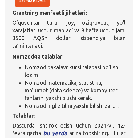
Rasmiy havola
Grantning manfaatli jihatlari:
O’quvchilar turar joy, oziq-ovqat, yo’l
xarajatlari uchun mablag’ va 9 hafta uchun jami
3500 AQSh dollari stipendiya bilan
ta’minlanadi.
Nomzodga talablar
Nomzod bakalavr kursi talabasi bo’lishi
lozim.
Nomzod matematika, statistika,
ma’lumot (data science) va kompyuter
fanlarini yaxshi bilishi kerak.
Nomzod ingliz tilini yaxshi bilishi zarur.
Talablar:
Dasturda ishtirok etish uchun 2021-yil 12-
fevralgacha
bu yerda
ariza topshiring. Hujjat