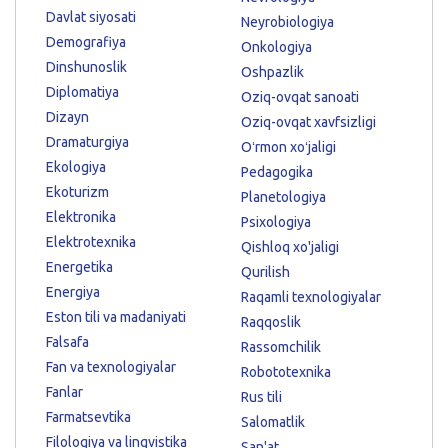
Davlat siyosati
Neyrobiologiya
Demografiya
Onkologiya
Dinshunoslik
Oshpazlik
Diplomatiya
Oziq-ovqat sanoati
Dizayn
Oziq-ovqat xavfsizligi
Dramaturgiya
Oʻrmon xoʻjaligi
Ekologiya
Pedagogika
Ekoturizm
Planetologiya
Elektronika
Psixologiya
Elektrotexnika
Qishloq xo'jaligi
Energetika
Qurilish
Energiya
Raqamli texnologiyalar
Eston tili va madaniyati
Raqqoslik
Falsafa
Rassomchilik
Fan va texnologiyalar
Robototexnika
Fanlar
Rus tili
Farmatsevtika
Salomatlik
Filologiya va lingvistika
San'at