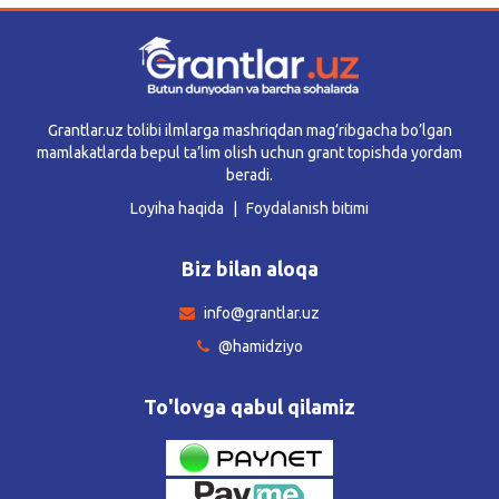
Grantlar.uz tolibi ilmlarga mashriqdan mag’ribgacha bo’lgan
mamlakatlarda bepul ta’lim olish uchun grant topishda yordam
beradi.
Loyiha haqida
Foydalanish bitimi
Biz bilan aloqa
info@grantlar.uz
@hamidziyo
To'lovga qabul qilamiz