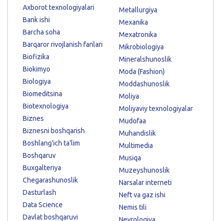
Axborot texnologiyalari
Metallurgiya
Bank ishi
Mexanika
Barcha soha
Mexatronika
Barqaror rivojlanish fanlari
Mikrobiologiya
Biofizika
Mineralshunoslik
Biokimyo
Moda (Fashion)
Biologiya
Moddashunoslik
Biomeditsina
Moliya
Biotexnologiya
Moliyaviy texnologiyalar
Biznes
Mudofaa
Biznesni boshqarish
Muhandislik
Boshlang'ich ta'lim
Multimedia
Boshqaruv
Musiqa
Buxgalteriya
Muzeyshunoslik
Chegarashunoslik
Narsalar interneti
Dasturlash
Neft va gaz ishi
Data Science
Nemis tili
Davlat boshqaruvi
Nevrologiya