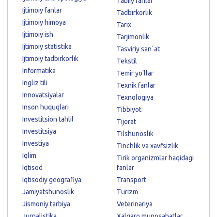
Tabiiy fanlar
Ijtimoiy fanlar
Tadbirkorlik
Ijtimoiy himoya
Tarix
Ijtimoiy ish
Tarjimonlik
Ijtimoiy statistika
Tasviriy sanʼat
Ijtimoiy tadbirkorlik
Tekstil
Informatika
Temir yo'llar
Ingliz tili
Texnik fanlar
Innovatsiyalar
Texnologiya
Inson huquqlari
Tibbiyot
Investitsion tahlil
Tijorat
Investitsiya
Tilshunoslik
Investiya
Tinchlik va xavfsizlik
Iqlim
Tirik organizmlar haqidagi
Iqtisod
fanlar
Iqtisodiy geografiya
Transport
Jamiyatshunoslik
Turizm
Jismoniy tarbiya
Veterinariya
Jurnalistika
Xalqaro munosabatlar