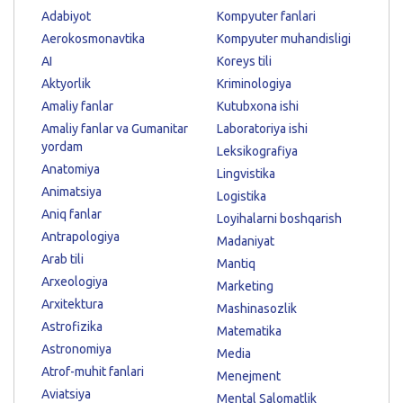
Adabiyot
Kompyuter fanlari
Aerokosmonavtika
Kompyuter muhandisligi
AI
Koreys tili
Aktyorlik
Kriminologiya
Amaliy fanlar
Kutubxona ishi
Amaliy fanlar va Gumanitar
Laboratoriya ishi
yordam
Leksikografiya
Anatomiya
Lingvistika
Animatsiya
Logistika
Aniq fanlar
Loyihalarni boshqarish
Antrapologiya
Madaniyat
Arab tili
Mantiq
Arxeologiya
Marketing
Arxitektura
Mashinasozlik
Astrofizika
Matematika
Astronomiya
Media
Atrof-muhit fanlari
Menejment
Aviatsiya
Mental Salomatlik