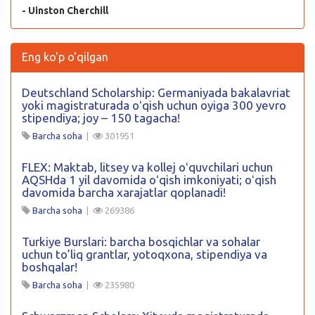
- Uinston Cherchill
Eng ko'p o'qilgan
Deutschland Scholarship: Germaniyada bakalavriat
yoki magistraturada oʻqish uchun oyiga 300 yevro
stipendiya; joy – 150 tagacha!
Barcha soha
|
301951
FLEX: Maktab, litsey va kollej oʻquvchilari uchun
AQSHda 1 yil davomida oʻqish imkoniyati; oʻqish
davomida barcha xarajatlar qoplanadi!
Barcha soha
|
269386
Turkiye Burslari: barcha bosqichlar va sohalar
uchun to’liq grantlar, yotoqxona, stipendiya va
boshqalar!
Barcha soha
|
235980