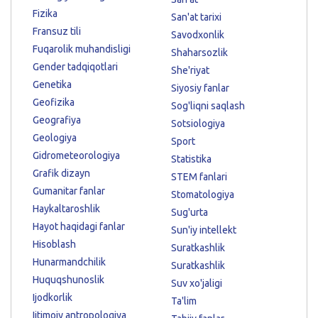
Fizika
San'at tarixi
Fransuz tili
Savodxonlik
Fuqarolik muhandisligi
Shaharsozlik
Gender tadqiqotlari
She'riyat
Genetika
Siyosiy fanlar
Geofizika
Sog'liqni saqlash
Geografiya
Sotsiologiya
Geologiya
Sport
Gidrometeorologiya
Statistika
Grafik dizayn
STEM fanlari
Gumanitar fanlar
Stomatologiya
Haykaltaroshlik
Sug'urta
Hayot haqidagi fanlar
Sun'iy intellekt
Hisoblash
Suratkashlik
Hunarmandchilik
Suratkashlik
Huquqshunoslik
Suv xo'jaligi
Ijodkorlik
Ta'lim
Ijtimoiy antropologiya