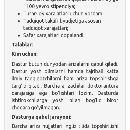
1100 yevro stipendiya;
Turar-joy xarajatlari uchun yordam;
Tadqiqot taklifi byudjetiga asosan
tadqiqot xarajatlari;
Safar xarajatlari qopalandi.
Talablar:
Kim uchun:
Dastur butun dunyodan arizalarni qabul qiladi.
Dastur yosh olimlarni hamda tajribali katta
ilmiy tadqiqotchilarni ham ariza topshirishga
targ’ib qiladi. Barcha arizachilar doktorantura
darajasiga ega bo’lishlari lozim. Dasturda
ishtirokchilarga yosh bilan bog’liq biror
chegara qo’yilmagan.
Dasturga qabul jarayoni:
Barcha ariza hujjatlari ingliz tilida topshirilishi