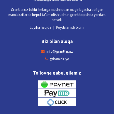
Grantlar.uz tolibi ilmlarga mashriqdan mag’ribgacha bo’lgan
mamlakatlarda bepul ta’lim olish uchun grant topishda yordam
beradi.
Loyiha haqida
Foydalanish bitimi
Biz bilan aloqa
info@grantlar.uz
@hamidziyo
To'lovga qabul qilamiz