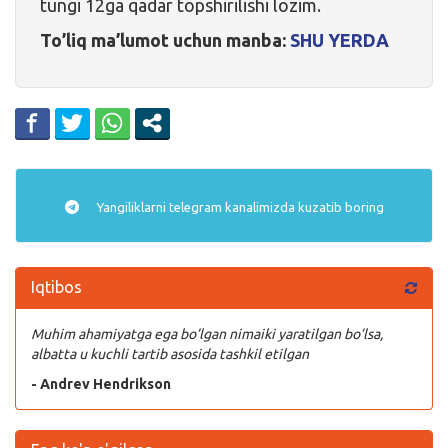
tungi 12ga qadar topshirilishi lozim.
To’liq ma’lumot uchun manba:
SHU YERDA
Yangiliklarni
telegram
kanalimizda kuzatib boring
Iqtibos
Muhim ahamiyatga ega bo’lgan nimaiki yaratilgan bo’lsa,
albatta u kuchli tartib asosida tashkil etilgan
- Andrev Hendrikson