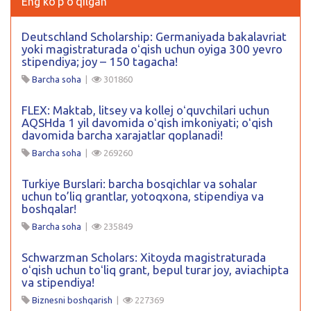
Eng ko'p o'qilgan
Deutschland Scholarship: Germaniyada bakalavriat
yoki magistraturada oʻqish uchun oyiga 300 yevro
stipendiya; joy – 150 tagacha!
Barcha soha
|
301860
FLEX: Maktab, litsey va kollej oʻquvchilari uchun
AQSHda 1 yil davomida oʻqish imkoniyati; oʻqish
davomida barcha xarajatlar qoplanadi!
Barcha soha
|
269260
Turkiye Burslari: barcha bosqichlar va sohalar
uchun to’liq grantlar, yotoqxona, stipendiya va
boshqalar!
Barcha soha
|
235849
Schwarzman Scholars: Xitoyda magistraturada
oʻqish uchun toʻliq grant, bepul turar joy, aviachipta
va stipendiya!
Biznesni boshqarish
|
227369