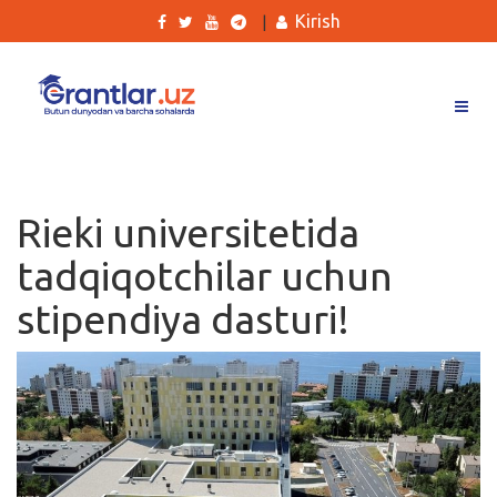
Kirish
|
Grantlar
Tanlovlar
Rieki universitetida
Ishlar
tadqiqotchilar uchun
Kurslar
stipendiya dasturi!
Blog
Yana
Qidirish