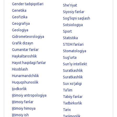
Gender tadqiqotlari
She'riyat
Genetika
Siyosiy fanlar
Geofizika
Sog'liqni saqlash
Geografiya
Sotsiologiya
Geologiya
Sport
Gidrometeorologiya
Statistika
Grafik dizayn
STEM fanlari
Gumanitar fanlar
Stomatologiya
Haykaltaroshlik
Sug'urta
Hayot haqidagi fanlar
Sun'iy intellekt
Hisoblash
Suratkashlik
Hunarmandchilik
Suratkashlik
Huquqshunoslik
Suv xo'jaligi
Ijodkorlik
Ta'lim
Ijtimoiy antropologiya
Tabiiy fanlar
Ijtimoiy fanlar
Tadbirkorlik
Ijtimoiy himoya
Tarix
Ijtimoiy ish
Tarjimonlik