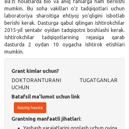
Ba’zi holatlarda bio va aniq fanlarga ham berilishi
mumkin. Bu soha vakillari o’z tadqiqotlari uchun
laboratoriya sharoitiga ehtiyoj yo’qligini isbotlab
berishi kerak. Dasturga qabul qilingan ishtirokchilar
2015-yil sentabr oyidan tadqiqotni boshlashi kerak.
Ishtirokchilar tadqiqotlarining rejasiga qarab
dasturda 2 oydan 10 oygacha ishtirok etishlari
mumkin.
Grant kimlar uchun?
DOKTORANTURANI TUGATGANLAR
UCHUN
Batafsil ma'lumot uchun link
Rasmiy havola
Grantning manfaatli jihatlari:
Yashash xarajatlarini qoplash uchun oyiga