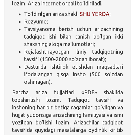
lozim. Ariza internet orqali to’ldiriladi.
To’ldirilgan ariza shakli
SHU YERDA
;
Rezyume;
Tavsiyanoma berish uchun arizachining
tadqiqot ishi bilan tanish bo’lgan ikki
shaxsning aloqa ma’lumotlari;
Rejalashtirayotgan ilmiy tadqiqotning
tavsifi (1500-2000 so’zdan iborat);
Dasturda ishtirok etishdan maqsadlari
ifodalangan qisqa insho (500 so’zdan
oshmagan).
Barcha ariza hujjatlari «PDF» shaklida
topshirilishi lozim. Tadqiqot tavsifi va
inshoning har bir betiga raqamlar qo’yilgan va
hujjat yuqorisiga arizachining familiyasi va ismi
yozilgan bo’lishi lozim. Arizachilar tadqiqot
tavsifida quyidagi masalalarga oydinlik kiritib