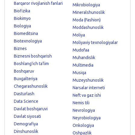
Barqaror rivojlanish fanlari
Mikrobiologiya
Biofizika
Mineralshunoslik
Biokimyo
Moda (Fashion)
Biologiya
Moddashunoslik
Biomeditsina
Moliya
Biotexnologiya
Moliyaviy texnologiyalar
Biznes
Mudofaa
Biznesni boshqarish
Muhandislik
Boshlang'ich ta'lim
Multimedia
Boshqaruv
Musiqa
Buxgalteriya
Muzeyshunoslik
Chegarashunoslik
Narsalar interneti
Dasturlash
Neft va gaz ishi
Data Science
Nemis tili
Davlat boshqaruvi
Nevrologiya
Davlat siyosati
Neyrobiologiya
Demografiya
Onkologiya
Dinshunoslik
Oshpazlik