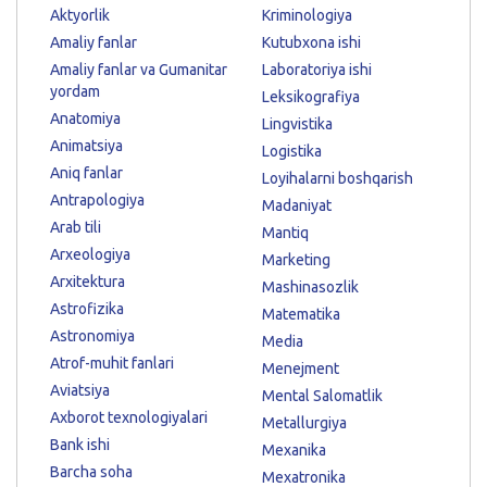
Aktyorlik
Kriminologiya
Amaliy fanlar
Kutubxona ishi
Amaliy fanlar va Gumanitar
Laboratoriya ishi
yordam
Leksikografiya
Anatomiya
Lingvistika
Animatsiya
Logistika
Aniq fanlar
Loyihalarni boshqarish
Antrapologiya
Madaniyat
Arab tili
Mantiq
Arxeologiya
Marketing
Arxitektura
Mashinasozlik
Astrofizika
Matematika
Astronomiya
Media
Atrof-muhit fanlari
Menejment
Aviatsiya
Mental Salomatlik
Axborot texnologiyalari
Metallurgiya
Bank ishi
Mexanika
Barcha soha
Mexatronika