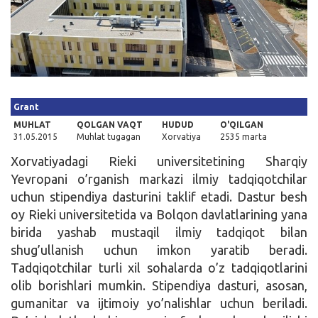
Kirish
Grant
MUHLAT
QOLGAN VAQT
HUDUD
O'QILGAN
31.05.2015
Muhlat tugagan
Xorvatiya
2535 marta
Xorvatiyadagi Rieki universitetining Sharqiy
Yevropani o’rganish markazi ilmiy tadqiqotchilar
uchun stipendiya dasturini taklif etadi. Dastur besh
oy Rieki universitetida va Bolqon davlatlarining yana
birida yashab mustaqil ilmiy tadqiqot bilan
shug’ullanish uchun imkon yaratib beradi.
Tadqiqotchilar turli xil sohalarda o’z tadqiqotlarini
olib borishlari mumkin. Stipendiya dasturi, asosan,
gumanitar va ijtimoiy yo’nalishlar uchun beriladi.