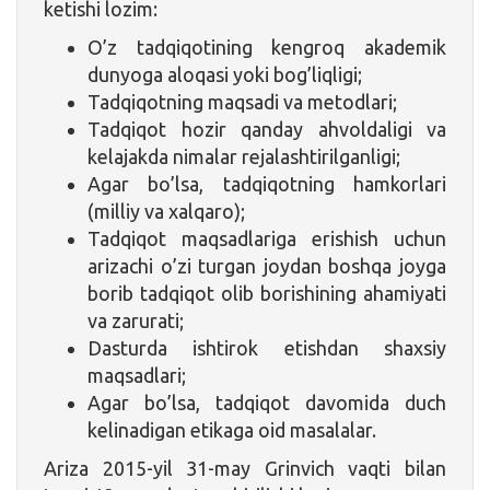
ketishi lozim:
O’z tadqiqotining kengroq akademik
dunyoga aloqasi yoki bog’liqligi;
Tadqiqotning maqsadi va metodlari;
Tadqiqot hozir qanday ahvoldaligi va
kelajakda nimalar rejalashtirilganligi;
Agar bo’lsa, tadqiqotning hamkorlari
(milliy va xalqaro);
Tadqiqot maqsadlariga erishish uchun
arizachi o’zi turgan joydan boshqa joyga
borib tadqiqot olib borishining ahamiyati
va zarurati;
Dasturda ishtirok etishdan shaxsiy
maqsadlari;
Agar bo’lsa, tadqiqot davomida duch
kelinadigan etikaga oid masalalar.
Ariza 2015-yil 31-may Grinvich vaqti bilan