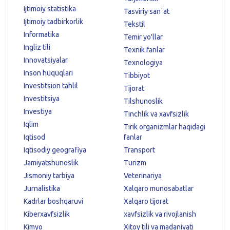
Ijtimoiy statistika
Tasviriy sanʼat
Ijtimoiy tadbirkorlik
Tekstil
Informatika
Temir yo'llar
Ingliz tili
Texnik fanlar
Innovatsiyalar
Texnologiya
Inson huquqlari
Tibbiyot
Investitsion tahlil
Tijorat
Investitsiya
Tilshunoslik
Investiya
Tinchlik va xavfsizlik
Iqlim
Tirik organizmlar haqidagi
Iqtisod
fanlar
Iqtisodiy geografiya
Transport
Jamiyatshunoslik
Turizm
Jismoniy tarbiya
Veterinariya
Jurnalistika
Xalqaro munosabatlar
Kadrlar boshqaruvi
Xalqaro tijorat
Kiberxavfsizlik
xavfsizlik va rivojlanish
Kimyo
Xitoy tili va madaniyati