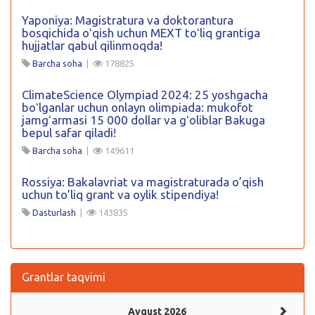
Yaponiya: Magistratura va doktorantura
bosqichida oʻqish uchun MEXT toʻliq grantiga
hujjatlar qabul qilinmoqda!
Barcha soha
|
178825
ClimateScience Olympiad 2024: 25 yoshgacha
boʻlganlar uchun onlayn olimpiada: mukofot
jamgʻarmasi 15 000 dollar va gʻoliblar Bakuga
bepul safar qiladi!
Barcha soha
|
149611
Rossiya: Bakalavriat va magistraturada o’qish
uchun to’liq grant va oylik stipendiya!
Dasturlash
|
143835
Grantlar taqvimi
Avgust 2026