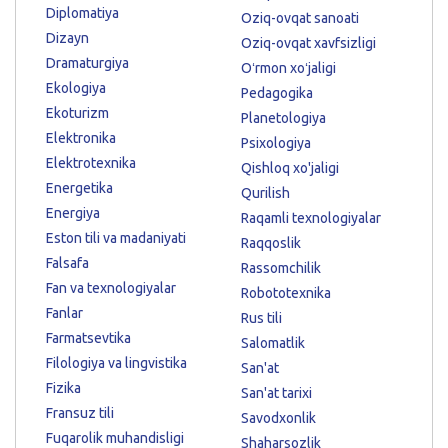
Diplomatiya
Oziq-ovqat sanoati
Dizayn
Oziq-ovqat xavfsizligi
Dramaturgiya
Oʻrmon xoʻjaligi
Ekologiya
Pedagogika
Ekoturizm
Planetologiya
Elektronika
Psixologiya
Elektrotexnika
Qishloq xo'jaligi
Energetika
Qurilish
Energiya
Raqamli texnologiyalar
Eston tili va madaniyati
Raqqoslik
Falsafa
Rassomchilik
Fan va texnologiyalar
Robototexnika
Fanlar
Rus tili
Farmatsevtika
Salomatlik
Filologiya va lingvistika
San'at
Fizika
San'at tarixi
Fransuz tili
Savodxonlik
Fuqarolik muhandisligi
Shaharsozlik