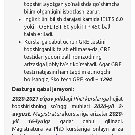
topshirilayotgan yo’nalishda qo’shimcha
bilim olganligini isbotlashi zarur.
Ingliz tilini bilish darajasi kamida IELTS 6.0
yoki TOEFL IBT 80 yoki ITP 450 ball
talab etiladi.
Kurslarga qabul uchun GRE testini
topshirganlik talab etilmasa-da, GRE
testidan yuqori ball nomzodning
arizasiga ijobiy ta’sir ko’rsatadi. Agar GRE
testi natijasini ham taqdim etmoqchi
bo’lsangiz, Skoltech GRE kodi –
1294
Dasturga qabul jarayoni:
2020-2021 o’quv yili
dagi
PhD kurslariga
hujjat
topshirishning so’nggi muhlati
2020-yil 2-
avgust
.
Magistratura
kurslariga arizalar
2020-
yil 16-iyul
ga qadar qabul qilinadi.
Magistratura va PhD kurslariga onlayn ariza