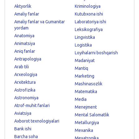
Aktyorlik
Kriminologiya
Amaliy fanlar
Kutubxona ishi
Amaliy fanlar va Gumanitar
Laboratoriya ishi
yordam
Leksikografiya
Anatomiya
Lingvistika
Animatsiya
Logistika
Aniq fanlar
Loyihalarni boshqarish
Antrapologiya
Madaniyat
Arab tili
Mantiq
Arxeologiya
Marketing
Arxitektura
Mashinasozlik
Astrofizika
Matematika
Astronomiya
Media
Atrof-muhit fanlari
Menejment
Aviatsiya
Mental Salomatlik
Axborot texnologiyalari
Metallurgiya
Bank ishi
Mexanika
Barcha soha
Mexatronika