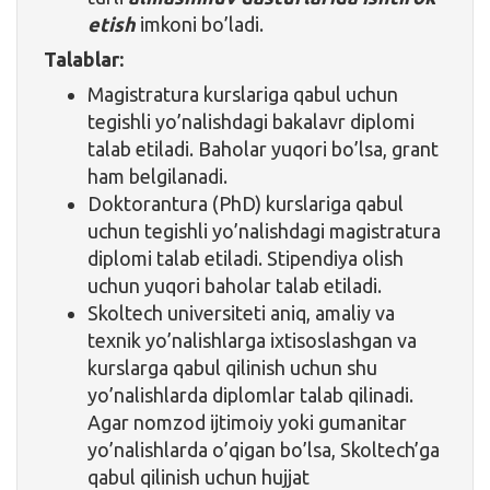
etish
imkoni bo’ladi.
Talablar:
Magistratura kurslariga qabul uchun
tegishli yo’nalishdagi bakalavr diplomi
talab etiladi. Baholar yuqori bo’lsa, grant
ham belgilanadi.
Doktorantura (PhD) kurslariga qabul
uchun tegishli yo’nalishdagi magistratura
diplomi talab etiladi. Stipendiya olish
uchun yuqori baholar talab etiladi.
Skoltech universiteti aniq, amaliy va
texnik yo’nalishlarga ixtisoslashgan va
kurslarga qabul qilinish uchun shu
yo’nalishlarda diplomlar talab qilinadi.
Agar nomzod ijtimoiy yoki gumanitar
yo’nalishlarda o’qigan bo’lsa, Skoltech’ga
qabul qilinish uchun hujjat