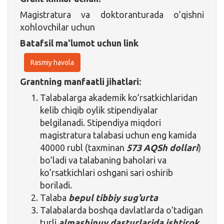
Magistratura va doktoranturada o’qishni
xohlovchilar uchun
Batafsil ma'lumot uchun link
Rasmiy havola
Grantning manfaatli jihatlari:
Talabalarga akademik ko’rsatkichlaridan
kelib chiqib oylik stipendiyalar
belgilanadi. Stipendiya miqdori
magistratura talabasi uchun eng kamida
40000 rubl (taxminan
573 AQSh dollari
)
bo’ladi va talabaning baholari va
ko’rsatkichlari oshgani sari oshirib
boriladi.
Talaba
bepul tibbiy sug’urta
Talabalarda boshqa davlatlarda o’tadigan
turli
almashinuv dasturlarida ishtirok