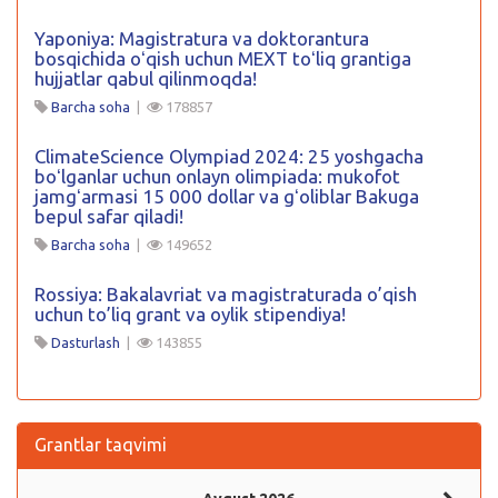
Yaponiya: Magistratura va doktorantura
bosqichida oʻqish uchun MEXT toʻliq grantiga
hujjatlar qabul qilinmoqda!
Barcha soha
|
178857
ClimateScience Olympiad 2024: 25 yoshgacha
boʻlganlar uchun onlayn olimpiada: mukofot
jamgʻarmasi 15 000 dollar va gʻoliblar Bakuga
bepul safar qiladi!
Barcha soha
|
149652
Rossiya: Bakalavriat va magistraturada o’qish
uchun to’liq grant va oylik stipendiya!
Dasturlash
|
143855
Grantlar taqvimi