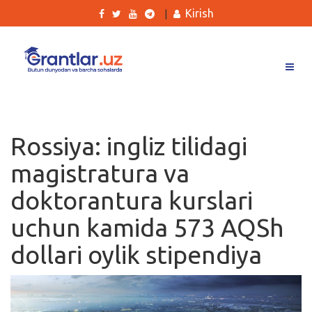
Kirish
|
Grantlar
Tanlovlar
Rossiya: ingliz tilidagi
Ishlar
magistratura va
Kurslar
doktorantura kurslari
Blog
uchun kamida 573 AQSh
Yana
dollari oylik stipendiya
Qidirish