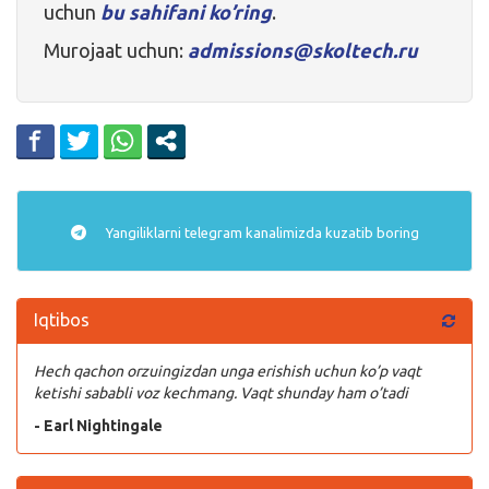
uchun
bu sahifani ko’ring
.
Murojaat uchun:
admissions@skoltech.ru
Yangiliklarni
telegram
kanalimizda kuzatib boring
Iqtibos
Hech qachon orzuingizdan unga erishish uchun ko’p vaqt
ketishi sababli voz kechmang. Vaqt shunday ham o’tadi
- Earl Nightingale