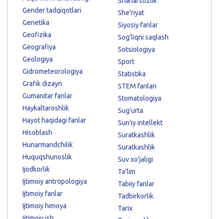
Shaharsozlik
Gender tadqiqotlari
She'riyat
Genetika
Siyosiy fanlar
Geofizika
Sog'liqni saqlash
Geografiya
Sotsiologiya
Geologiya
Sport
Gidrometeorologiya
Statistika
Grafik dizayn
STEM fanlari
Gumanitar fanlar
Stomatologiya
Haykaltaroshlik
Sug'urta
Hayot haqidagi fanlar
Sun'iy intellekt
Hisoblash
Suratkashlik
Hunarmandchilik
Suratkashlik
Huquqshunoslik
Suv xo'jaligi
Ijodkorlik
Ta'lim
Ijtimoiy antropologiya
Tabiiy fanlar
Ijtimoiy fanlar
Tadbirkorlik
Ijtimoiy himoya
Tarix
Ijtimoiy ish