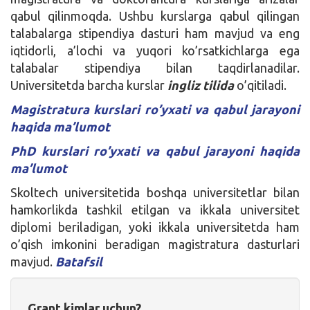
qabul qilinmoqda. Ushbu kurslarga qabul qilingan
talabalarga stipendiya dasturi ham mavjud va eng
iqtidorli, a’lochi va yuqori ko’rsatkichlarga ega
talabalar stipendiya bilan taqdirlanadilar.
Universitetda barcha kurslar
ingliz tilida
o’qitiladi.
Magistratura kurslari ro’yxati va qabul jarayoni
haqida ma’lumot
PhD kurslari ro’yxati va qabul jarayoni haqida
ma’lumot
Skoltech universitetida boshqa universitetlar bilan
hamkorlikda tashkil etilgan va ikkala universitet
diplomi beriladigan, yoki ikkala universitetda ham
o’qish imkonini beradigan magistratura dasturlari
mavjud.
Batafsil
Grant kimlar uchun?