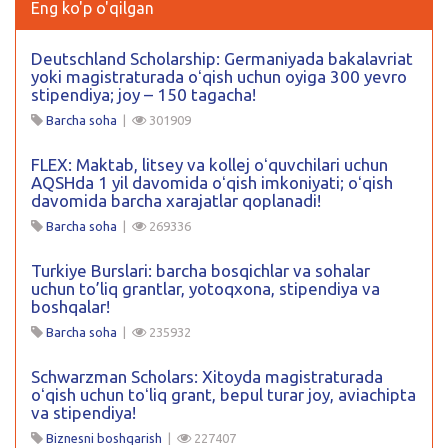
Eng ko'p o'qilgan
Deutschland Scholarship: Germaniyada bakalavriat
yoki magistraturada oʻqish uchun oyiga 300 yevro
stipendiya; joy – 150 tagacha!
Barcha soha
|
301909
FLEX: Maktab, litsey va kollej oʻquvchilari uchun
AQSHda 1 yil davomida oʻqish imkoniyati; oʻqish
davomida barcha xarajatlar qoplanadi!
Barcha soha
|
269336
Turkiye Burslari: barcha bosqichlar va sohalar
uchun to’liq grantlar, yotoqxona, stipendiya va
boshqalar!
Barcha soha
|
235932
Schwarzman Scholars: Xitoyda magistraturada
oʻqish uchun toʻliq grant, bepul turar joy, aviachipta
va stipendiya!
Biznesni boshqarish
|
227407