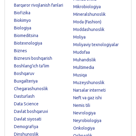
Barqaror rivojlanish fanlari
Mikrobiologiya
Biofizika
Mineralshunoslik
Biokimyo
Moda (Fashion)
Biologiya
Moddashunoslik
Biomeditsina
Moliya
Biotexnologiya
Moliyaviy texnologiyalar
Biznes
Mudofaa
Biznesni boshqarish
Muhandislik
Boshlang'ich ta'lim
Multimedia
Boshqaruv
Musiqa
Buxgalteriya
Muzeyshunoslik
Chegarashunoslik
Narsalar interneti
Dasturlash
Neft va gaz ishi
Data Science
Nemis tili
Davlat boshqaruvi
Nevrologiya
Davlat siyosati
Neyrobiologiya
Demografiya
Onkologiya
Dinshunoslik
Oshpazlik