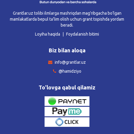
Grantlar.uz tolibi ilmlarga mashriqdan mag’ribgacha bo’lgan
mamlakatlarda bepul ta’lim olish uchun grant topishda yordam
beradi.
Loyiha haqida
Foydalanish bitimi
Biz bilan aloqa
info@grantlar.uz
@hamidziyo
To'lovga qabul qilamiz