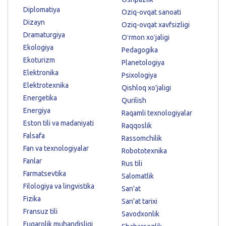
Diplomatiya
Oziq-ovqat sanoati
Dizayn
Oziq-ovqat xavfsizligi
Dramaturgiya
Oʻrmon xoʻjaligi
Ekologiya
Pedagogika
Ekoturizm
Planetologiya
Elektronika
Psixologiya
Elektrotexnika
Qishloq xo'jaligi
Energetika
Qurilish
Energiya
Raqamli texnologiyalar
Eston tili va madaniyati
Raqqoslik
Falsafa
Rassomchilik
Fan va texnologiyalar
Robototexnika
Fanlar
Rus tili
Farmatsevtika
Salomatlik
Filologiya va lingvistika
San'at
Fizika
San'at tarixi
Fransuz tili
Savodxonlik
Fuqarolik muhandisligi