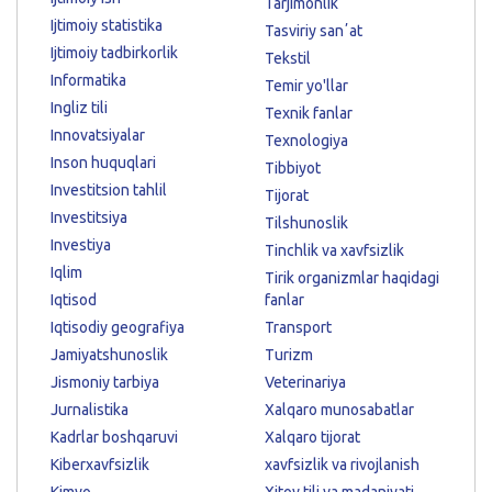
Tarjimonlik
Ijtimoiy statistika
Tasviriy sanʼat
Ijtimoiy tadbirkorlik
Tekstil
Informatika
Temir yo'llar
Ingliz tili
Texnik fanlar
Innovatsiyalar
Texnologiya
Inson huquqlari
Tibbiyot
Investitsion tahlil
Tijorat
Investitsiya
Tilshunoslik
Investiya
Tinchlik va xavfsizlik
Iqlim
Tirik organizmlar haqidagi
Iqtisod
fanlar
Iqtisodiy geografiya
Transport
Jamiyatshunoslik
Turizm
Jismoniy tarbiya
Veterinariya
Jurnalistika
Xalqaro munosabatlar
Kadrlar boshqaruvi
Xalqaro tijorat
Kiberxavfsizlik
xavfsizlik va rivojlanish