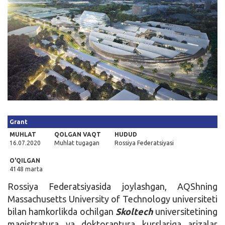
Kirish
Grant
MUHLAT
QOLGAN VAQT
HUDUD
16.07.2020
Muhlat tugagan
Rossiya Federatsiyasi
O'QILGAN
4148 marta
Rossiya Federatsiyasida joylashgan, AQShning
Massachusetts University of Technology universiteti
bilan hamkorlikda ochilgan
Skoltech
universitetining
magistratura va doktorantura kurslariga arizalar