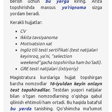
berish uchun
bu yerga
kiring. Ariza
topshirishda maxsus
yo’riqnoma
sizga
yordam beradi.
Kerakli hujjatlar:
CV
Ikkita tavsiyanoma
Motivatsion xat
Ingliz tili testi sertifikati (test natijalari
keyinroq, ya’ni, “selection
weekend”gacha topshirilsa ham bo’ladi).
GRE testi natijalari (ixtiyoriy)
Magistratura kurslariga hujjat topshirgan
barcha nomzodlar
16-iyuldan keyin onlayn
test topshiradilar.
Testdan yuqori natijalar
bilan o’tgan nomzodlarning o’qishga qabul
qilinish ehtimoli ham ortadi. Bu haqida batafsil
bu yerda
tanishing. Qo’shimcha ma’lumot