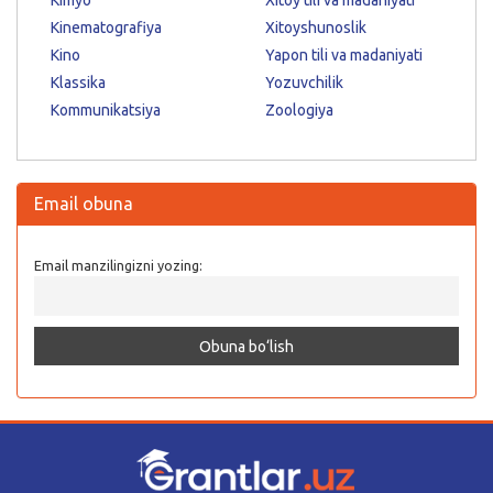
Kimyo
Xitoy tili va madaniyati
Kinematografiya
Xitoyshunoslik
Kino
Yapon tili va madaniyati
Klassika
Yozuvchilik
Kommunikatsiya
Zoologiya
Email obuna
Email manzilingizni yozing: