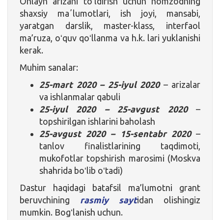
Onlayn arizani toʻldirish uchun nomzodning
shaxsiy maʼlumotlari, ish joyi, mansabi,
yaratgan darslik, master-klass, interfaol
ma’ruza, oʻquv qoʻllanma va h.k. lari yuklanishi
kerak.
Muhim sanalar:
25-mart 2020 – 25-iyul 2020
– arizalar
va ishlanmalar qabuli
25-iyul 2020 – 25-avgust 2020
–
topshirilgan ishlarini baholash
25-avgust 2020 – 15-sentabr 2020
–
tanlov finalistlarining taqdimoti,
mukofotlar topshirish marosimi (Moskva
shahrida boʻlib oʻtadi)
Dastur haqidagi batafsil ma’lumotni grant
beruvchining
rasmiy sayt
idan olishingiz
mumkin. Bogʻlanish uchun.