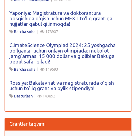
Yaponiya: Magistratura va doktorantura
bosqichida oʻqish uchun MEXT toʻliq grantiga
hujjatlar qabul qilinmoqda!
Barcha soha
|
178907
ClimateScience Olympiad 2024: 25 yoshgacha
boʻlganlar uchun onlayn olimpiada: mukofot
jamgʻarmasi 15 000 dollar va gʻoliblar Bakuga
bepul safar qiladi!
Barcha soha
|
149693
Rossiya: Bakalavriat va magistraturada o’qish
uchun to’liq grant va oylik stipendiya!
Dasturlash
|
143892
Grantlar taqvimi