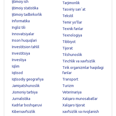
Ijtimoiy ish
Tarjimonlik
Ijtimoiy statistika
Tasviriy sanʼat
Ijtimoiy tadbirkorlik
Tekstil
Informatika
Temir yo'llar
Ingliz tili
Texnik fanlar
Innovatsiyalar
Texnologiya
Inson huquqlari
Tibbiyot
Investitsion tahlil
Tijorat
Investitsiya
Tilshunoslik
Investiya
Tinchlik va xavfsizlik
Iqlim
Tirik organizmlar haqidagi
Iqtisod
fanlar
Iqtisodiy geografiya
Transport
Jamiyatshunoslik
Turizm
Jismoniy tarbiya
Veterinariya
Jurnalistika
Xalqaro munosabatlar
Kadrlar boshqaruvi
Xalqaro tijorat
Kiberxavfsizlik
xavfsizlik va rivojlanish