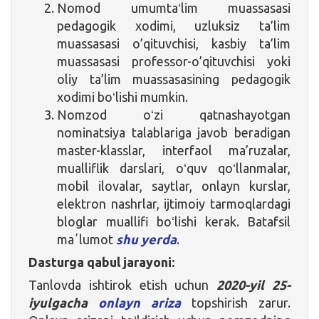
Nomod umumtaʻlim muassasasi
pedagogik xodimi, uzluksiz ta’lim
muassasasi o’qituvchisi, kasbiy ta’lim
muassasasi professor-o’qituvchisi yoki
oliy ta’lim muassasasining pedagogik
xodimi boʻlishi mumkin.
Nomzod oʻzi qatnashayotgan
nominatsiya talablariga javob beradigan
master-klasslar, interfaol ma’ruzalar,
mualliflik darslari, oʻquv qoʻllanmalar,
mobil ilovalar, saytlar, onlayn kurslar,
elektron nashrlar, ijtimoiy tarmoqlardagi
bloglar muallifi boʻlishi kerak. Batafsil
maʼlumot
shu yerda
.
Dasturga qabul jarayoni:
Tanlovda ishtirok etish uchun
2020-yil 25-
iyulgacha
onlayn ariza
topshirish zarur.