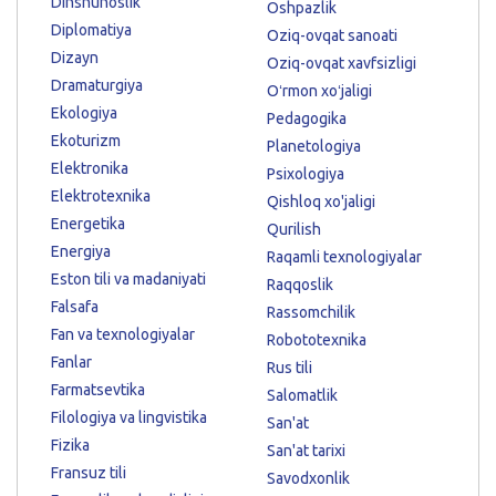
Dinshunoslik
Oshpazlik
Diplomatiya
Oziq-ovqat sanoati
Dizayn
Oziq-ovqat xavfsizligi
Dramaturgiya
Oʻrmon xoʻjaligi
Ekologiya
Pedagogika
Ekoturizm
Planetologiya
Elektronika
Psixologiya
Elektrotexnika
Qishloq xo'jaligi
Energetika
Qurilish
Energiya
Raqamli texnologiyalar
Eston tili va madaniyati
Raqqoslik
Falsafa
Rassomchilik
Fan va texnologiyalar
Robototexnika
Fanlar
Rus tili
Farmatsevtika
Salomatlik
Filologiya va lingvistika
San'at
Fizika
San'at tarixi
Fransuz tili
Savodxonlik