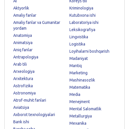
AI
Koreys tili
Aktyorlik
Kriminologiya
Amaliy fanlar
Kutubxona ishi
Amaliy fanlar va Gumanitar
Laboratoriya ishi
yordam
Leksikografiya
Anatomiya
Lingvistika
Animatsiya
Logistika
Aniq fanlar
Loyihalarni boshqarish
Antrapologiya
Madaniyat
Arab tili
Mantiq
Arxeologiya
Marketing
Arxitektura
Mashinasozlik
Astrofizika
Matematika
Astronomiya
Media
Atrof-muhit fanlari
Menejment
Aviatsiya
Mental Salomatlik
Axborot texnologiyalari
Metallurgiya
Bank ishi
Mexanika
Barcha soha