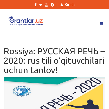
Kirish
|
Grantlar
Tanlovlar
Rossiya: РУССКАЯ РЕЧЬ –
Ishlar
2020: rus tili oʻqituvchilari
Kurslar
uchun tanlov!
Blog
Yana
Qidirish