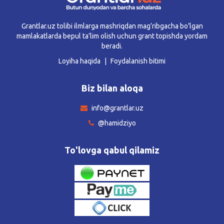
Grantlar.uz tolibi ilmlarga mashriqdan mag’ribgacha bo’lgan
mamlakatlarda bepul ta’lim olish uchun grant topishda yordam
beradi.
Loyiha haqida
Foydalanish bitimi
Biz bilan aloqa
info@grantlar.uz
@hamidziyo
To'lovga qabul qilamiz