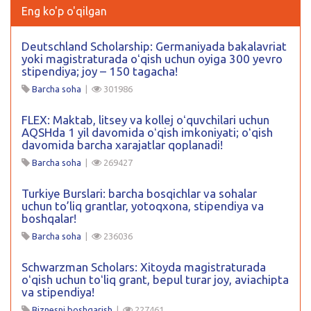
Eng ko'p o'qilgan
Deutschland Scholarship: Germaniyada bakalavriat
yoki magistraturada oʻqish uchun oyiga 300 yevro
stipendiya; joy – 150 tagacha!
Barcha soha
|
301986
FLEX: Maktab, litsey va kollej oʻquvchilari uchun
AQSHda 1 yil davomida oʻqish imkoniyati; oʻqish
davomida barcha xarajatlar qoplanadi!
Barcha soha
|
269427
Turkiye Burslari: barcha bosqichlar va sohalar
uchun to’liq grantlar, yotoqxona, stipendiya va
boshqalar!
Barcha soha
|
236036
Schwarzman Scholars: Xitoyda magistraturada
oʻqish uchun toʻliq grant, bepul turar joy, aviachipta
va stipendiya!
Biznesni boshqarish
|
227461