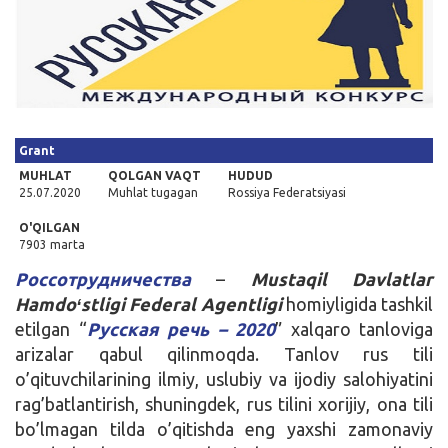
Kirish
Grant
MUHLAT
QOLGAN VAQT
HUDUD
25.07.2020
Muhlat tugagan
Rossiya Federatsiyasi
O'QILGAN
7903 marta
Россотрудничества
–
Mustaqil Davlatlar
Hamdoʻstligi Federal Agentligi
homiyligida tashkil
etilgan “
Русская
речь
– 2020
” xalqaro tanloviga
arizalar qabul qilinmoqda. Tanlov rus tili
o’qituvchilarining ilmiy, uslubiy va ijodiy salohiyatini
rag’batlantirish, shuningdek, rus tilini xorijiy, ona tili
bo’lmagan tilda o’qitishda eng yaxshi zamonaviy