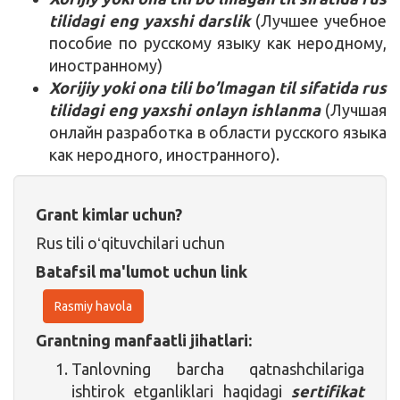
tilidagi eng yaxshi darslik
(Лучшее учебное
пособие по русскому языку как неродному,
иностранному)
Xorijiy yoki ona tili bo’lmagan til sifatida rus
tilidagi eng yaxshi onlayn ishlanma
(Лучшая
онлайн разработка в области русского языка
как неродного, иностранного).
Grant kimlar uchun?
Rus tili oʻqituvchilari uchun
Batafsil ma'lumot uchun link
Rasmiy havola
Grantning manfaatli jihatlari:
Tanlovning barcha qatnashchilariga
ishtirok etganliklari haqidagi
sertifikat