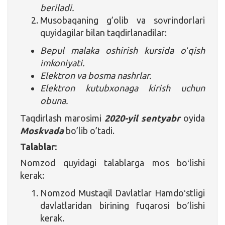
beriladi.
Musobaqaning g’olib va sovrindorlari
quyidagilar bilan taqdirlanadilar:
Bepul malaka oshirish kursida
oʻqish
imkoniyati.
Elektron va bosma nashrlar.
Elektron kutubxonaga kirish uchun
obuna.
Taqdirlash marosimi
2020-yil sentyabr
oyida
Moskvada
bo’lib o’tadi.
Talablar:
Nomzod quyidagi talablarga mos boʻlishi
kerak:
Nomzod Mustaqil Davlatlar Hamdoʻstligi
davlatlaridan birining fuqarosi bo’lishi
kerak.