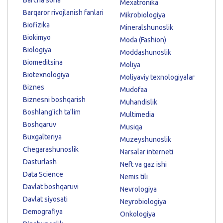
Mexatronika
Barqaror rivojlanish fanlari
Mikrobiologiya
Biofizika
Mineralshunoslik
Biokimyo
Moda (Fashion)
Biologiya
Moddashunoslik
Biomeditsina
Moliya
Biotexnologiya
Moliyaviy texnologiyalar
Biznes
Mudofaa
Biznesni boshqarish
Muhandislik
Boshlang'ich ta'lim
Multimedia
Boshqaruv
Musiqa
Buxgalteriya
Muzeyshunoslik
Chegarashunoslik
Narsalar interneti
Dasturlash
Neft va gaz ishi
Data Science
Nemis tili
Davlat boshqaruvi
Nevrologiya
Davlat siyosati
Neyrobiologiya
Demografiya
Onkologiya