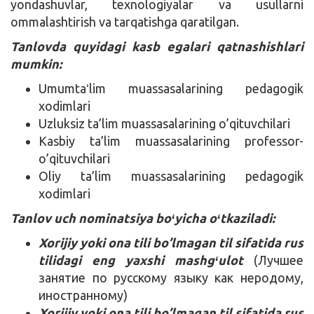
yondashuvlar, texnologiyalar va usullarni
ommalashtirish va tarqatishga qaratilgan.
Tanlovda quyidagi kasb egalari qatnashishlari
mumkin:
Umumtaʻlim muassasalarining pedagogik
xodimlari
Uzluksiz ta’lim muassasalarining o’qituvchilari
Kasbiy ta’lim muassasalarining professor-
o’qituvchilari
Oliy ta’lim muassasalarining pedagogik
xodimlari
Tanlov uch nominatsiya boʻyicha oʻtkaziladi:
Xorijiy yoki ona tili bo’lmagan til sifatida rus
tilidagi eng yaxshi mashgʻulot
(Лучшее
занятие по русскому языку как неродому,
иностранному)
Xorijiy yoki ona tili bo’lmagan til sifatida rus