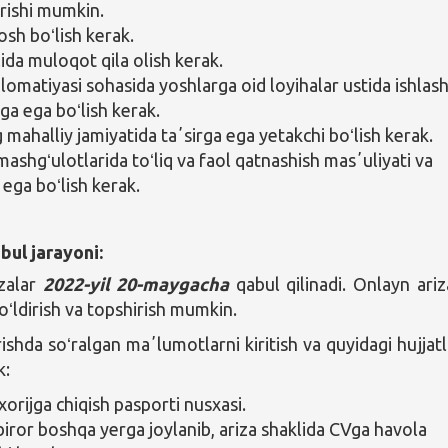
erishi mumkin.
osh boʻlish kerak.
ilida muloqot qila olish kerak.
plomatiyasi sohasida yoshlarga oid loyihalar ustida ishlas
iga ega boʻlish kerak.
 mahalliy jamiyatida taʼsirga ega yetakchi boʻlish kerak.
ashgʻulotlarida toʻliq va faol qatnashish masʼuliyati va
 ega boʻlish kerak.
bul jarayoni:
zalar
2022-yil 20-maygacha
qabul qilinadi. Onlayn ariz
oʻldirish va topshirish mumkin.
ishda soʻralgan maʼlumotlarni kiritish va quyidagi hujjatl
k:
xorijga chiqish pasporti nusxasi.
biror boshqa yerga joylanib, ariza shaklida CVga havola