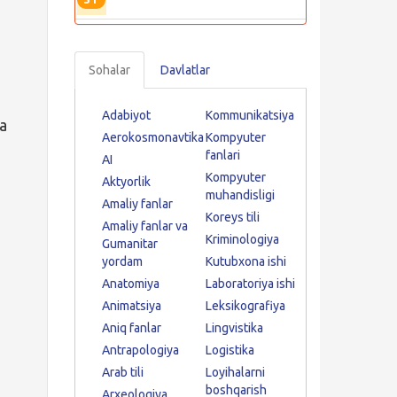
Sohalar
Davlatlar
Adabiyot
Kommunikatsiya
ga
Aerokosmonavtika
Kompyuter
fanlari
AI
Kompyuter
Aktyorlik
muhandisligi
Amaliy fanlar
Koreys tili
Amaliy fanlar va
Kriminologiya
Gumanitar
yordam
Kutubxona ishi
Anatomiya
Laboratoriya ishi
Animatsiya
Leksikografiya
Aniq fanlar
Lingvistika
Antrapologiya
Logistika
Arab tili
Loyihalarni
boshqarish
Arxeologiya