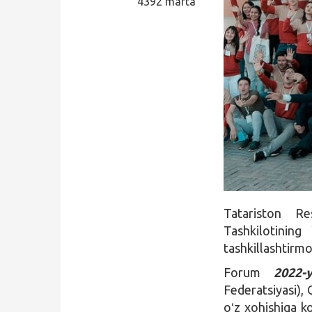
4392 marta
Qidirish
Kirish
Tatariston Re
Tashkilotinin
tashkillashtirm
Forum
2022-
Federatsiyasi), 
oʻz xohishiga k