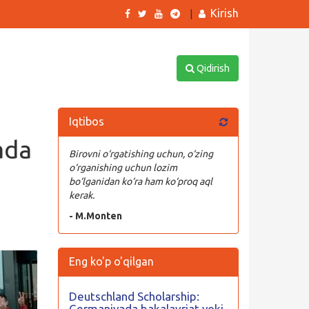
Kirish
|
Qidirish
Iqtibos
ada
Birovni o‘rgatishing uchun, o‘zing
o‘rganishing uchun lozim
bo‘lganidan ko‘ra ham ko‘proq aql
kerak.
- M.Monten
Eng ko'p o'qilgan
Deutschland Scholarship:
Germaniyada bakalavriat yoki