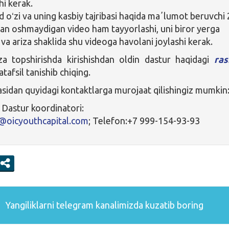
hi kerak.
oʻzi va uning kasbiy tajribasi haqida maʼlumot beruvchi 
an oshmaydigan video ham tayyorlashi, uni biror yerga
 va ariza shaklida shu videoga havolani joylashi kerak.
a topshirishda kirishishdan oldin dastur haqidagi
ras
atafsil tanishib chiqing.
asidan quyidagi kontaktlarga murojaat qilishingiz mumkin
, Dastur koordinatori:
@oicyouthcapital.com
; Telefon:+7 999-154-93-93
Yangiliklarni
telegram
kanalimizda kuzatib boring