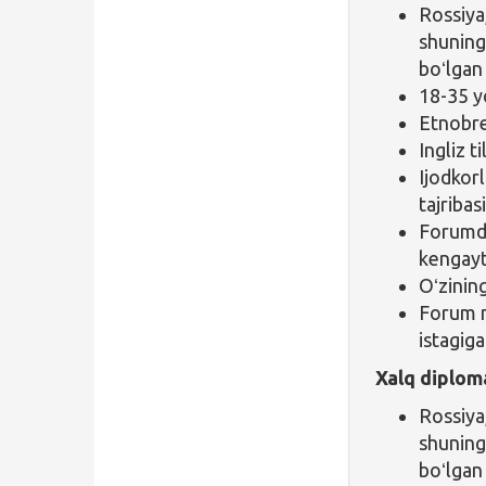
Rossiya
shuning
boʻlgan
18-35 y
Etnobre
Ingliz t
Ijodkorl
tajribas
Forumda 
kengayti
Oʻzining
Forum m
istagiga
Xalq diploma
Rossiya
shuning
boʻlgan 