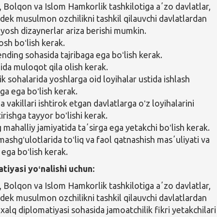
, Bolqon va Islom Hamkorlik tashkilotiga aʼzo davlatlar,
dek musulmon ozchilikni tashkil qilauvchi davlatlardan
 yosh dizaynerlar ariza berishi mumkin.
osh boʻlish kerak.
nding sohasida tajribaga ega boʻlish kerak.
ilida muloqot qila olish kerak.
ik sohalarida yoshlarga oid loyihalar ustida ishlash
iga ega boʻlish kerak.
vakillari ishtirok etgan davlatlarga oʻz loyihalarini
rishga tayyor boʻlishi kerak.
 mahalliy jamiyatida taʼsirga ega yetakchi boʻlish kerak.
ashgʻulotlarida toʻliq va faol qatnashish masʼuliyati va
 ega boʻlish kerak.
tiyasi yoʻnalishi uchun:
, Bolqon va Islom Hamkorlik tashkilotiga aʼzo davlatlar,
dek musulmon ozchilikni tashkil qilauvchi davlatlardan
xalq diplomatiyasi sohasida jamoatchilik fikri yetakchilari