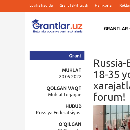
Loyiha haqida
Grant taklif qilish
Hamkorlar
Rekla
GRANTLAR
Grantlar
Tanlovlar
Grant
Russia-
Ishlar
MUHLAT
18-35 y
20.05.2022
xarajat
Kurslar
QOLGAN VAQT
forum!
Muhlat tugagan
Blog
HUDUD
Rossiya Federatsiyasi
Yana
O'QILGAN