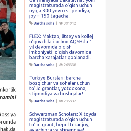
magistraturada oʻqish uchun
oyiga 300 yevro stipendiya;
joy – 150 tagacha!
Barcha soha
|
301912
FLEX: Maktab, litsey va kollej
oʻquvchilari uchun AQSHda 1
yil davomida oʻqish
imkoniyati; oʻqish davomida
barcha xarajatlar qoplanadi!
Barcha soha
|
269338
Turkiye Burslari: barcha
bosqichlar va sohalar uchun
to’liq grantlar, yotoqxona,
korlik
stipendiya va boshqalar!
rumini
Barcha soha
|
235932
Schwarzman Scholars: Xitoyda
ossiya
magistraturada oʻqish uchun
forumda
toʻliq grant, bepul turar joy,
shaklda
aviachipta va stipendiya!