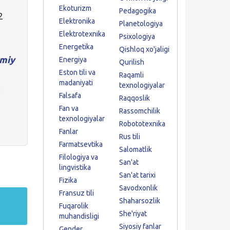
Ekoturizm
Pedagogika
2
Elektronika
Planetologiya
Elektrotexnika
Psixologiya
Energetika
Qishloq xo'jaligi
miy
Energiya
Qurilish
Eston tili va
Raqamli
madaniyati
texnologiyalar
:
Falsafa
Raqqoslik
Fan va
Rassomchilik
texnologiyalar
Robototexnika
Fanlar
Rus tili
Farmatsevtika
Salomatlik
Filologiya va
San'at
lingvistika
San'at tarixi
Fizika
Savodxonlik
Fransuz tili
Shaharsozlik
Fuqarolik
She'riyat
muhandisligi
Siyosiy fanlar
Gender