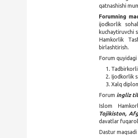
qatnashishi mum
Forumning ma
ijodkorlik soha
kuchaytiruvchi 
Hamkorlik Tash
birlashtirish.
Forum quyidagi 3
Tadbirkorli
Ijodkorlik 
Xalq diplom
Forum
ingliz ti
Islom Hamkorl
Tojikiston, A
davatlar fuqaro
Dastur maqsadi v