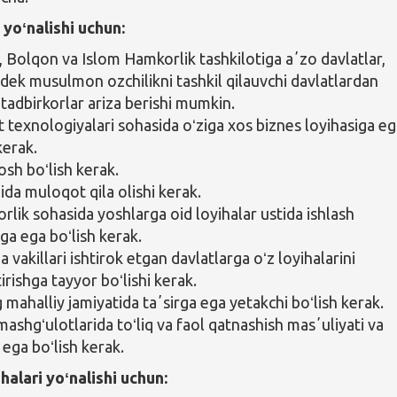
 yoʻnalishi uchun:
, Bolqon va Islom Hamkorlik tashkilotiga aʼzo davlatlar,
dek musulmon ozchilikni tashkil qilauvchi davlatlardan
 tadbirkorlar ariza berishi mumkin.
 texnologiyalari sohasida oʻziga xos biznes loyihasiga e
kerak.
osh boʻlish kerak.
ilida muloqot qila olishi kerak.
rlik sohasida yoshlarga oid loyihalar ustida ishlash
iga ega boʻlish kerak.
vakillari ishtirok etgan davlatlarga oʻz loyihalarini
rishga tayyor boʻlishi kerak.
 mahalliy jamiyatida taʼsirga ega yetakchi boʻlish kerak.
ashgʻulotlarida toʻliq va faol qatnashish masʼuliyati va
 ega boʻlish kerak.
ohalari yoʻnalishi uchun: