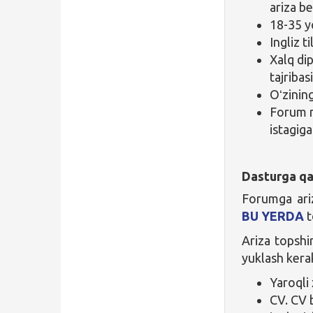
ariza b
18-35 y
Ingliz t
Xalq di
tajribas
Oʻzining
Forum m
istagiga
Dasturga qa
Forumga ari
BU YERDA
t
Ariza topshir
yuklash kera
Yaroqli 
CV. CV 