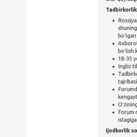
Tadbirkorlik
Rossiya
shuning
boʻlgan
Axborot
boʻlish 
18-35 y
Ingliz t
Tadbirko
tajribas
Forumda 
kengayti
Oʻzining
Forum m
istagiga
Ijodkorlik s