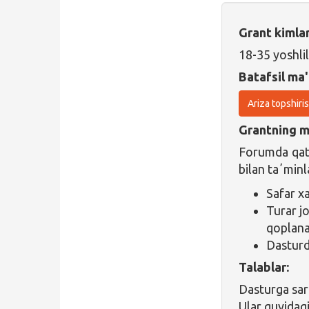
Grant kimla
18-35 yoshli
Batafsil ma'
Ariza topshiri
Grantning ma
Forumda qatn
bilan taʼminl
Safar xa
Turar j
qoplana
Dasturda
Talablar:
Dasturga sar
Ular quyidag