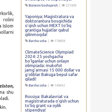
Biznesni boshqarish
|
227409
korlik,
Yaponiya: Magistratura va
 rolini
doktorantura bosqichida
oʻqish uchun MEXT toʻliq
a Islom
grantiga hujjatlar qabul
ollarni
qilinmoqda!
Barcha soha
|
178858
ClimateScience Olympiad
2024: 25 yoshgacha
boʻlganlar uchun onlayn
olimpiada: mukofot
jamgʻarmasi 15 000 dollar va
gʻoliblar Bakuga bepul safar
qiladi!
iston,
Barcha soha
|
149652
na shu
Rossiya: Bakalavriat va
ladi.
magistraturada o’qish uchun
to’liq grant va oylik
kin.
stipendiya!