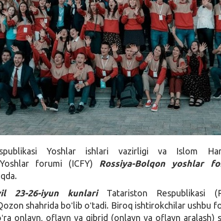
spublikasi Yoshlar ishlari vazirligi va Islom Ham
g Yoshlar forumi (ICFY)
Rossiya-Bolqon yoshlar fo
oqda.
yil 23-26-iyun kunlari
Tatariston Respublikasi (R
Qozon shahrida boʻlib oʻtadi. Biroq ishtirokchilar ushbu 
oʻra onlayn, oflayn va gibrid (onlayn va oflayn aralash) 