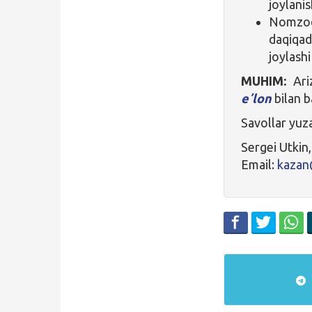
joylanis
Nomzod 
daqiqad
joylashi
MUHIM:
Ariz
eʼlon
bilan b
Savollar yuz
Sergei Utkin
Email:
kazan