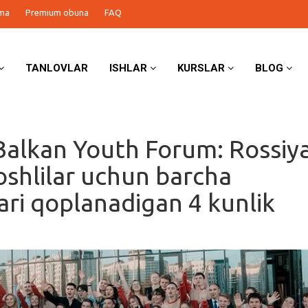
ma
Premium obuna
FAQ
TANLOVLAR
ISHLAR
KURSLAR
BLOG
Balkan Youth Forum: Rossiy
oshlilar uchun barcha
lari qoplanadigan 4 kunlik