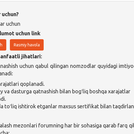
r uchun?
lar uchun
lumot uchun link
sh
Rasmiy havola
nfaatli jihatlari:
ashish uchun qabul qilingan nomzodlar quyidagi imtiyo
anadi:
rajatlari qoplanadi.
oy va dasturga qatnashish bilan bogʻliq boshqa xarajatlar
di.
 toʻliq ishtirok etganlar maxsus sertifikat bilan taqdirlan
alash mezonlari forumning har bir sohasiga qarab farq qil
icha: