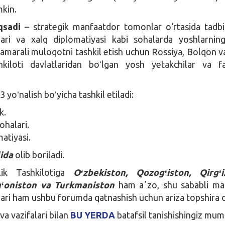
kin.
qsadi
– strategik manfaatdor tomonlar o‘rtasida tadbir
lari va xalq diplomatiyasi kabi sohalarda yoshlarning
samarali muloqotni tashkil etish uchun Rossiya, Bolqon v
kiloti davlatlaridan boʻlgan yosh yetakchilar va fa
 yoʻnalish boʻyicha tashkil etiladi:
k.
sohalari.
atiyasi.
lida
olib boriladi.
ik Tashkilotiga
Oʻzbekiston, Qozogʻiston, Qirgʻiz
fgʻoniston va Turkmaniston
ham aʼzo, shu sababli ma
lari ham ushbu forumda qatnashish uchun ariza topshira o
a vazifalari bilan
BU YERDA
batafsil tanishishingiz mum