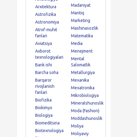
Madaniyat
Arxitektura
Mantiq
Astrofizika
Marketing
Astronomiya
Mashinasozlik
Atrof-muhit
fanlari
Matematika
Aviatsiya
Media
Axborot
Menejment
texnologiyalari
Mental
Bank ishi
Salomatlik
Barcha soha
Metallurgiya
Barqaror
Mexanika
rivojlanish
Mexatronika
fanlari
Mikrobiologiya
Biofizika
Mineralshunoslik
Biokimyo
Moda (Fashion)
Biologiya
Moddashunoslik
Biomeditsina
Moliya
Biotexnologiya
Moliyaviy