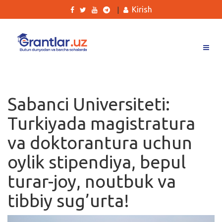
Kirish
|
Grantlar
Tanlovlar
Sabanci Universiteti:
Ishlar
Turkiyada magistratura
Kurslar
va doktorantura uchun
Blog
oylik stipendiya, bepul
Yana
turar-joy, noutbuk va
tibbiy sug’urta!
Qidirish