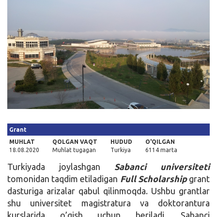
Kirish
Grant
MUHLAT
QOLGAN VAQT
HUDUD
O'QILGAN
18.08.2020
Muhlat tugagan
Turkiya
6114 marta
Turkiyada joylashgan
Sabanci universiteti
tomonidan taqdim etiladigan
Full Scholarship
grant
dasturiga arizalar qabul qilinmoqda. Ushbu grantlar
shu universitet magistratura va doktorantura
kurslarida o’qish uchun beriladi. Sabanci