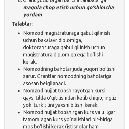
maqola chop etish uchun qo’shimcha
yordam
Talablar:
Nomzod magistraturaga qabul qilinish
uchun bakalavr diplomiga,
doktoranturaga qabul qilinish uchun
magistratura diplomiga ega bo’lishi
kerak.
Nomzodning baholar juda yuqori bo’lishi
zarur. Grantlar nomzodning baholariga
asosan belgilanadi.
Nomzod hujjat topshirayotgan kursi
qaysi tilda o’qitilishidan kelib chiqib, ingliz
yoki turk tilini yaxshi bilishi kerak.
Nomzod hujjat topshirgan kurs va u ilgari
tamomlagan kurs yo’nalishlari bir-biriga
mos bo’lishi kerak (istisnolar ham