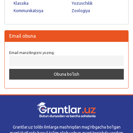
Klassika
Yozuvchilik
Kommunikatsiya
Zoologiya
Email obuna
Email manzilingizni yozing:
Grantlar.uz tolibi ilmlarga mashriqdan mag’ribgacha bo’lgan
mamlakatlarda bepul ta’lim olish uchun grant topishda yordam