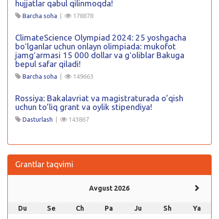
hujjatlar qabul qilinmoqda!
Barcha soha
|
178878
ClimateScience Olympiad 2024: 25 yoshgacha
boʻlganlar uchun onlayn olimpiada: mukofot
jamgʻarmasi 15 000 dollar va gʻoliblar Bakuga
bepul safar qiladi!
Barcha soha
|
149663
Rossiya: Bakalavriat va magistraturada o’qish
uchun to’liq grant va oylik stipendiya!
Dasturlash
|
143867
Grantlar taqvimi
Avgust 2026
Du
Se
Ch
Pa
Ju
Sh
Ya