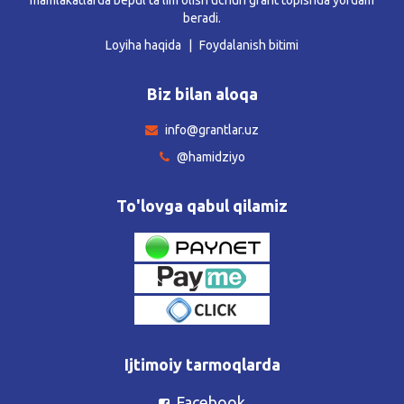
beradi.
Loyiha haqida
Foydalanish bitimi
Biz bilan aloqa
info@grantlar.uz
@hamidziyo
To'lovga qabul qilamiz
Ijtimoiy tarmoqlarda
Facebook