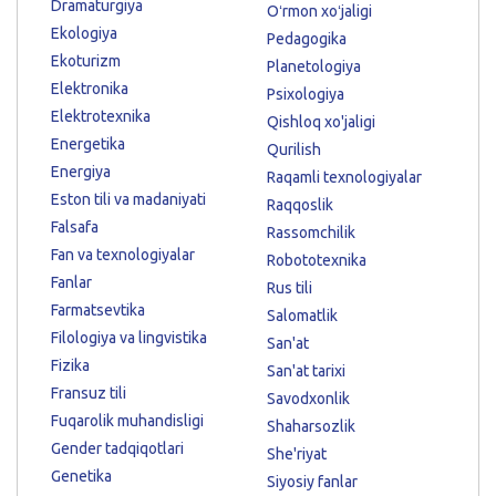
Dramaturgiya
Oʻrmon xoʻjaligi
Ekologiya
Pedagogika
Ekoturizm
Planetologiya
Elektronika
Psixologiya
Elektrotexnika
Qishloq xo'jaligi
Energetika
Qurilish
Energiya
Raqamli texnologiyalar
Eston tili va madaniyati
Raqqoslik
Falsafa
Rassomchilik
Fan va texnologiyalar
Robototexnika
Fanlar
Rus tili
Farmatsevtika
Salomatlik
Filologiya va lingvistika
San'at
Fizika
San'at tarixi
Fransuz tili
Savodxonlik
Fuqarolik muhandisligi
Shaharsozlik
Gender tadqiqotlari
She'riyat
Genetika
Siyosiy fanlar