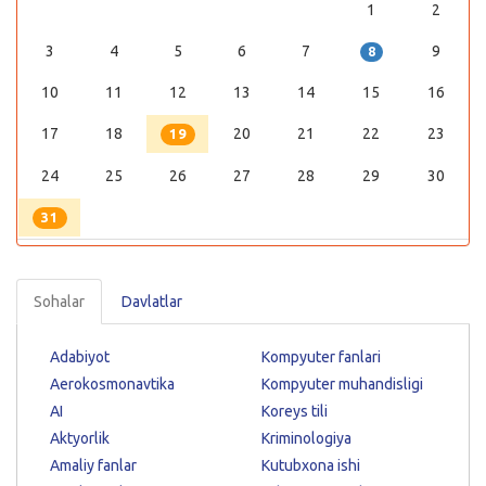
1
2
3
4
5
6
7
9
8
10
11
12
13
14
15
16
17
18
20
21
22
23
19
24
25
26
27
28
29
30
31
Sohalar
Davlatlar
Adabiyot
Kompyuter fanlari
Aerokosmonavtika
Kompyuter muhandisligi
AI
Koreys tili
Aktyorlik
Kriminologiya
Amaliy fanlar
Kutubxona ishi