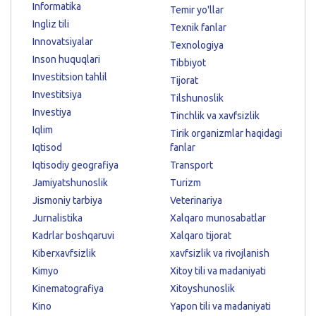
Informatika
Temir yo'llar
Ingliz tili
Texnik fanlar
Innovatsiyalar
Texnologiya
Inson huquqlari
Tibbiyot
Investitsion tahlil
Tijorat
Investitsiya
Tilshunoslik
Investiya
Tinchlik va xavfsizlik
Iqlim
Tirik organizmlar haqidagi
Iqtisod
fanlar
Iqtisodiy geografiya
Transport
Jamiyatshunoslik
Turizm
Jismoniy tarbiya
Veterinariya
Jurnalistika
Xalqaro munosabatlar
Kadrlar boshqaruvi
Xalqaro tijorat
Kiberxavfsizlik
xavfsizlik va rivojlanish
Kimyo
Xitoy tili va madaniyati
Kinematografiya
Xitoyshunoslik
Kino
Yapon tili va madaniyati