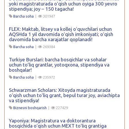
yoki magistraturada oʻqish uchun oyiga 300 yevro
stipendiya; joy – 150 tagacha!
Barcha soha
|
301947
FLEX: Maktab, litsey va kollej oʻquvchilari uchun
AQSHda 1 yil davomida oʻqish imkoniyati; oʻqish
davomida barcha xarajatlar qoplanadi!
Barcha soha
|
269384
Turkiye Burslari: barcha bosqichlar va sohalar
uchun to’liq grantlar, yotoqxona, stipendiya va
boshqalar!
Barcha soha
|
235972
Schwarzman Scholars: Xitoyda magistraturada
oʻqish uchun toʻliq grant, bepul turar joy, aviachipta
va stipendiya!
Biznesni boshqarish
|
227429
Yaponiya: Magistratura va doktorantura
bosqichida oʻqish uchun MEXT toʻliq grantiga