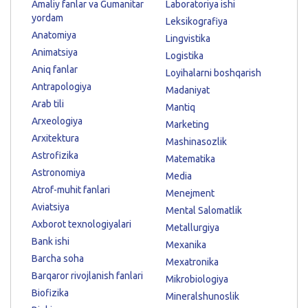
Amaliy fanlar va Gumanitar
Laboratoriya ishi
yordam
Leksikografiya
Anatomiya
Lingvistika
Animatsiya
Logistika
Aniq fanlar
Loyihalarni boshqarish
Antrapologiya
Madaniyat
Arab tili
Mantiq
Arxeologiya
Marketing
Arxitektura
Mashinasozlik
Astrofizika
Matematika
Astronomiya
Media
Atrof-muhit fanlari
Menejment
Aviatsiya
Mental Salomatlik
Axborot texnologiyalari
Metallurgiya
Bank ishi
Mexanika
Barcha soha
Mexatronika
Barqaror rivojlanish fanlari
Mikrobiologiya
Biofizika
Mineralshunoslik