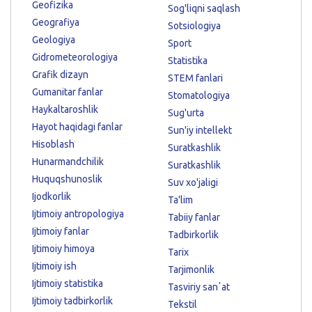
Geofizika
Sog'liqni saqlash
Geografiya
Sotsiologiya
Geologiya
Sport
Gidrometeorologiya
Statistika
Grafik dizayn
STEM fanlari
Gumanitar fanlar
Stomatologiya
Haykaltaroshlik
Sug'urta
Hayot haqidagi fanlar
Sun'iy intellekt
Hisoblash
Suratkashlik
Hunarmandchilik
Suratkashlik
Huquqshunoslik
Suv xo'jaligi
Ijodkorlik
Ta'lim
Ijtimoiy antropologiya
Tabiiy fanlar
Ijtimoiy fanlar
Tadbirkorlik
Ijtimoiy himoya
Tarix
Ijtimoiy ish
Tarjimonlik
Ijtimoiy statistika
Tasviriy sanʼat
Ijtimoiy tadbirkorlik
Tekstil