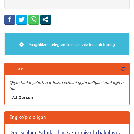
Yangiliklarni
telegram
kanalimizda kuzatib boring
Iqtibos
Qiyin fanlar yo’q, faqat hazm etilishi qiyin bo’lgan izohlargina
bor.
- A.I.Gersen
Eng ko'p o'qilgan
Deutschland Scholarship: Germaniyada bakalavriat