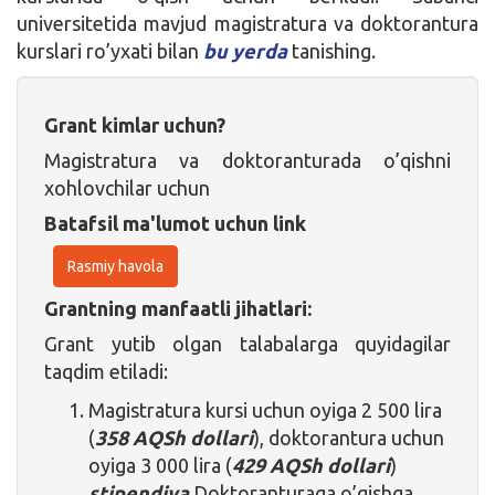
universitetida mavjud magistratura va doktorantura
kurslari ro’yxati bilan
bu yerda
tanishing.
Grant kimlar uchun?
Magistratura va doktoranturada o’qishni
xohlovchilar uchun
Batafsil ma'lumot uchun link
Rasmiy havola
Grantning manfaatli jihatlari:
Grant yutib olgan talabalarga quyidagilar
taqdim etiladi:
Magistratura kursi uchun oyiga 2 500 lira
(
358 AQSh dollari
), doktorantura uchun
oyiga 3 000 lira (
429 AQSh dollari
)
stipendiya
Doktoranturaga o’qishga