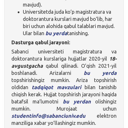
mavjud).
Universitetda juda ko’p magistratura va
doktorantura kurslari mavjud bo’lib, har
biri uchun alohida qabul talablari mavjud.
Ular bilan
bu yerda
tanishing.
Dasturga qabul jarayoni:
Sabanci universiteti magistratura va
doktorantura kurslariga hujjatlar 2020-yil
18-
avgustgacha
qabul qilinadi. O’qish 2021-yil
boshlanadi. Arizalarni
bu yerda
topshirishingiz mumkin. Ariza topshirish
oldidan
tadqiqot mavzulari
bilan tanishib
chiqish kerak. Hujjat topshirish jarayoni haqida
batafsil ma’lumotni
bu yerdan
olishingiz
mumkin. Murojaat uchun
studentinfo@sabanciuniv.edu
elektron
manziliga xabar yo’llashingiz mumkin.