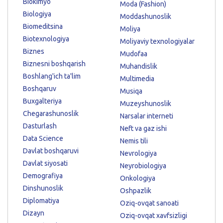
Biokimyo
Moda (Fashion)
Biologiya
Moddashunoslik
Biomeditsina
Moliya
Biotexnologiya
Moliyaviy texnologiyalar
Biznes
Mudofaa
Biznesni boshqarish
Muhandislik
Boshlang'ich ta'lim
Multimedia
Boshqaruv
Musiqa
Buxgalteriya
Muzeyshunoslik
Chegarashunoslik
Narsalar interneti
Dasturlash
Neft va gaz ishi
Data Science
Nemis tili
Davlat boshqaruvi
Nevrologiya
Davlat siyosati
Neyrobiologiya
Demografiya
Onkologiya
Dinshunoslik
Oshpazlik
Diplomatiya
Oziq-ovqat sanoati
Dizayn
Oziq-ovqat xavfsizligi