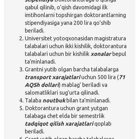
qabul qilinib, o’qish davomidagi ilk
imtihonlarni topshirgan doktorantlarning
stipendiyasiga yana 200 lira qo’shib
beriladi.
Universitet yotoqxonasidan magistratura
talabalari uchun ikki kishilik, doktorantura
talabalari uchun bir kishilik
xonalar
bepul
ta’minlanadi.
Grantni yutib olgan barcha talabalarga
transport xarajatlari
uchun 500 lira (
71
AQSh dollari
) mablag’ beriladi va
salomatliklari sug’urta qilinadi.
Talaba
noutbuk
bilan ta’minlanadi.
Doktorantura uchun grant yutgan
talabaga chet elda bir semestrlik
tadqiqot qilish xarajatlari
qoplab
beriladi.
Grant yutib olgan barcha talabalarga