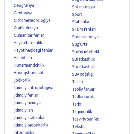
Geografiya
Sotsiologiya
Geologiya
Sport
Gidrometeorologiya
Statistika
Grafik dizayn
STEM fanlari
Gumanitar fanlar
Stomatologiya
Haykaltaroshlik
Sug'urta
Hayot haqidagi fanlar
Sun'iy intellekt
Hisoblash
Suratkashlik
Hunarmandchilik
Suratkashlik
Huquqshunoslik
Suv xo'jaligi
Ijodkorlik
Ta'lim
Ijtimoiy antropologiya
Tabiiy fanlar
Ijtimoiy fanlar
Tadbirkorlik
Ijtimoiy himoya
Tarix
Ijtimoiy ish
Tarjimonlik
Ijtimoiy statistika
Tasviriy sanʼat
Ijtimoiy tadbirkorlik
Tekstil
Informatika
Temir yo'llar