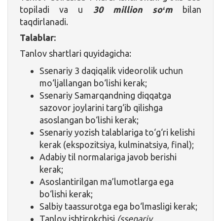
topiladi va u
30 million soʻm
bilan
taqdirlanadi.
Talablar:
Tanlov shartlari quyidagicha:
Ssenariy 3 daqiqalik videorolik uchun
mo‘ljallangan bo‘lishi kerak;
Ssenariy Samarqandning diqqatga
sazovor joylarini targ‘ib qilishga
asoslangan bo‘lishi kerak;
Ssenariy yozish talablariga to‘g‘ri kelishi
kerak (ekspozitsiya, kulminatsiya, final);
Adabiy til normalariga javob berishi
kerak;
Asoslantirilgan ma’lumotlarga ega
bo‘lishi kerak;
Salbiy taassurotga ega bo‘lmasligi kerak;
Tanlov ishtirokchisi
(ssenariy