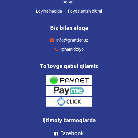
beradi.
Loyiha haqida
Foydalanish bitimi
Biz bilan aloqa
info@grantlar.uz
@hamidziyo
To'lovga qabul qilamiz
Ijtimoiy tarmoqlarda
Facebook