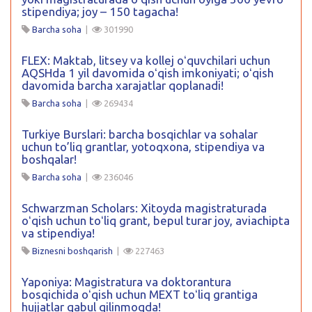
stipendiya; joy – 150 tagacha!
Barcha soha
|
301990
FLEX: Maktab, litsey va kollej oʻquvchilari uchun
AQSHda 1 yil davomida oʻqish imkoniyati; oʻqish
davomida barcha xarajatlar qoplanadi!
Barcha soha
|
269434
Turkiye Burslari: barcha bosqichlar va sohalar
uchun to’liq grantlar, yotoqxona, stipendiya va
boshqalar!
Barcha soha
|
236046
Schwarzman Scholars: Xitoyda magistraturada
oʻqish uchun toʻliq grant, bepul turar joy, aviachipta
va stipendiya!
Biznesni boshqarish
|
227463
Yaponiya: Magistratura va doktorantura
bosqichida oʻqish uchun MEXT toʻliq grantiga
hujjatlar qabul qilinmoqda!