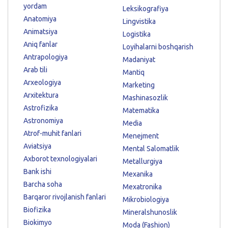
yordam
Leksikografiya
Anatomiya
Lingvistika
Animatsiya
Logistika
Aniq fanlar
Loyihalarni boshqarish
Antrapologiya
Madaniyat
Arab tili
Mantiq
Arxeologiya
Marketing
Arxitektura
Mashinasozlik
Astrofizika
Matematika
Astronomiya
Media
Atrof-muhit fanlari
Menejment
Aviatsiya
Mental Salomatlik
Axborot texnologiyalari
Metallurgiya
Bank ishi
Mexanika
Barcha soha
Mexatronika
Barqaror rivojlanish fanlari
Mikrobiologiya
Biofizika
Mineralshunoslik
Biokimyo
Moda (Fashion)