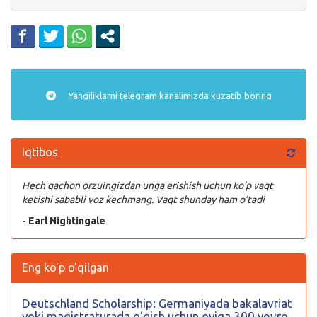
Yangiliklarni
telegram
kanalimizda kuzatib boring
Iqtibos
Hech qachon orzuingizdan unga erishish uchun ko’p vaqt
ketishi sababli voz kechmang. Vaqt shunday ham o’tadi
- Earl Nightingale
Eng ko'p o'qilgan
Deutschland Scholarship: Germaniyada bakalavriat
yoki magistraturada oʻqish uchun oyiga 300 yevro