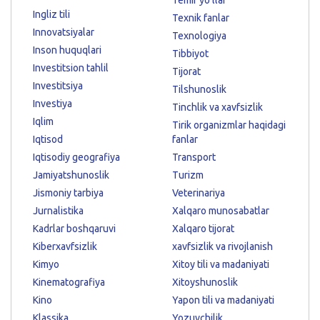
Ingliz tili
Texnik fanlar
Innovatsiyalar
Texnologiya
Inson huquqlari
Tibbiyot
Investitsion tahlil
Tijorat
Investitsiya
Tilshunoslik
Investiya
Tinchlik va xavfsizlik
Iqlim
Tirik organizmlar haqidagi
Iqtisod
fanlar
Iqtisodiy geografiya
Transport
Jamiyatshunoslik
Turizm
Jismoniy tarbiya
Veterinariya
Jurnalistika
Xalqaro munosabatlar
Kadrlar boshqaruvi
Xalqaro tijorat
Kiberxavfsizlik
xavfsizlik va rivojlanish
Kimyo
Xitoy tili va madaniyati
Kinematografiya
Xitoyshunoslik
Kino
Yapon tili va madaniyati
Klassika
Yozuvchilik