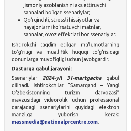
jismoniy azoblanishini aks ettiruvchi
sahnalari bo‘lgan ssenariylar;
Qo‘rqinchli, stressli hissiyotlar va
hayajonlarni ko‘rsatuvchi matnlar,
sahnalar, ovoz effektlari bor ssenariylar.
Ishtirokchi taqdim etilgan ma’lumotlarning
to‘g‘riligi va mualliflik huquqi to‘g‘risidagi
qonunlarga muvofiqligi uchun javobgardir.
Dasturga qabul jarayoni:
Ssenariylar
2024-yil 31-martgacha
qabul
qilinadi. Ishtirokchilar “Samarqand – Yangi
O‘zbekistonning turizm darvozasi”
mavzusidagi videorolik uchun professional
darajadagi ssenariylarini quyidagi elektron
manzilga yuborishi kerak:
massmedia@nationalprcentre.com
.