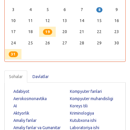
3
4
5
6
7
9
8
10
11
12
13
14
15
16
17
18
20
21
22
23
19
24
25
26
27
28
29
30
31
Sohalar
Davlatlar
Adabiyot
Kompyuter fanlari
Aerokosmonavtika
Kompyuter muhandisligi
AI
Koreys tili
Aktyorlik
Kriminologiya
Amaliy fanlar
Kutubxona ishi
Amaliy fanlar va Gumanitar
Laboratoriya ishi