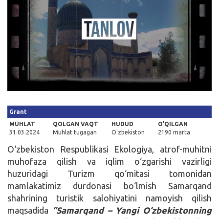
Kirish
Grant
MUHLAT
QOLGAN VAQT
HUDUD
O'QILGAN
31.03.2024
Muhlat tugagan
O'zbekiston
2190 marta
O‘zbekiston Respublikasi Ekologiya, atrof-muhitni
muhofaza qilish va iqlim o‘zgarishi vazirligi
huzuridagi Turizm qo‘mitasi tomonidan
mamlakatimiz durdonasi bo‘lmish Samarqand
shahrining turistik salohiyatini namoyish qilish
maqsadida
“Samarqand – Yangi O‘zbekistonning