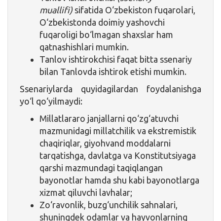
muallifi)
sifatida O‘zbekiston fuqarolari,
O‘zbekistonda doimiy yashovchi
fuqaroligi bo‘lmagan shaxslar ham
qatnashishlari mumkin.
Tanlov ishtirokchisi faqat bitta ssenariy
bilan Tanlovda ishtirok etishi mumkin.
Ssenariylarda quyidagilardan foydalanishga
yo‘l qo‘yilmaydi:
Millatlararo janjallarni qo‘zg‘atuvchi
mazmunidagi millatchilik va ekstremistik
chaqiriqlar, giyohvand moddalarni
tarqatishga, davlatga va Konstitutsiyaga
qarshi mazmundagi taqiqlangan
bayonotlar hamda shu kabi bayonotlarga
xizmat qiluvchi lavhalar;
Zo‘ravonlik, buzg‘unchilik sahnalari,
shuningdek odamlar va hayvonlarning