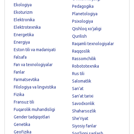
Ekologiya
Pedagogika
Ekoturizm
Planetologiya
Elektronika
Psixologiya
Elektrotexnika
Qishloq xo'jaligi
Energetika
Qurilish
Energiya
Raqamli texnologiyalar
Eston tili va madaniyati
Raqqoslik
Falsafa
Rassomchilik
Fan va texnologiyalar
Robototexnika
Fanlar
Rus tili
Farmatsevtika
Salomatlik
Filologiya va lingvistika
San'at
Fizika
San'at tarixi
Fransuz tili
Savodxonlik
Fuqarolik muhandisligi
Shaharsozlik
Gender tadqiqotlari
She'riyat
Genetika
Siyosiy fanlar
Geofizika
Sog'liqni saqlash