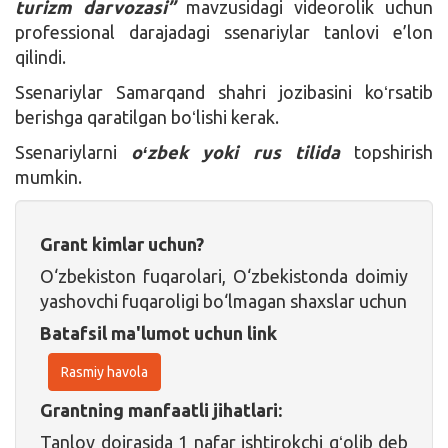
turizm darvozasi”
mavzusidagi videorolik uchun
professional darajadagi ssenariylar tanlovi e’lon
qilindi.
Ssenariylar Samarqand shahri jozibasini koʻrsatib
berishga qaratilgan boʻlishi kerak.
Ssenariylarni
oʻzbek yoki rus tilida
topshirish
mumkin.
Grant kimlar uchun?
O‘zbekiston fuqarolari, O‘zbekistonda doimiy
yashovchi fuqaroligi bo‘lmagan shaxslar uchun
Batafsil ma'lumot uchun link
Rasmiy havola
Grantning manfaatli jihatlari:
Tanlov doirasida 1 nafar ishtirokchi gʻolib deb