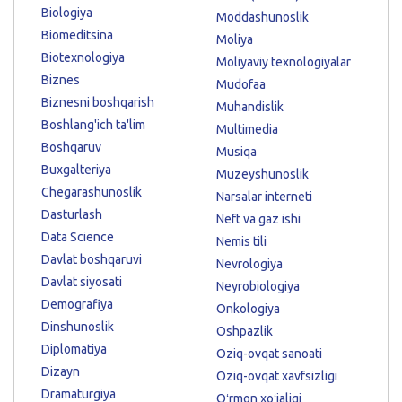
Biologiya
Moddashunoslik
Biomeditsina
Moliya
Biotexnologiya
Moliyaviy texnologiyalar
Biznes
Mudofaa
Biznesni boshqarish
Muhandislik
Boshlang'ich ta'lim
Multimedia
Boshqaruv
Musiqa
Buxgalteriya
Muzeyshunoslik
Chegarashunoslik
Narsalar interneti
Dasturlash
Neft va gaz ishi
Data Science
Nemis tili
Davlat boshqaruvi
Nevrologiya
Davlat siyosati
Neyrobiologiya
Demografiya
Onkologiya
Dinshunoslik
Oshpazlik
Diplomatiya
Oziq-ovqat sanoati
Dizayn
Oziq-ovqat xavfsizligi
Dramaturgiya
Oʻrmon xoʻjaligi