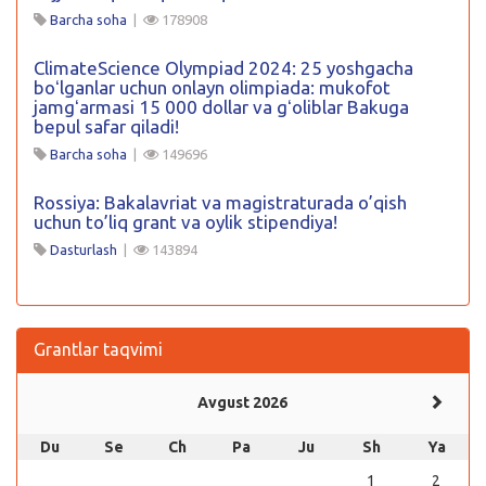
Barcha soha
|
178908
ClimateScience Olympiad 2024: 25 yoshgacha
boʻlganlar uchun onlayn olimpiada: mukofot
jamgʻarmasi 15 000 dollar va gʻoliblar Bakuga
bepul safar qiladi!
Barcha soha
|
149696
Rossiya: Bakalavriat va magistraturada o’qish
uchun to’liq grant va oylik stipendiya!
Dasturlash
|
143894
Grantlar taqvimi
Avgust 2026
Du
Se
Ch
Pa
Ju
Sh
Ya
1
2