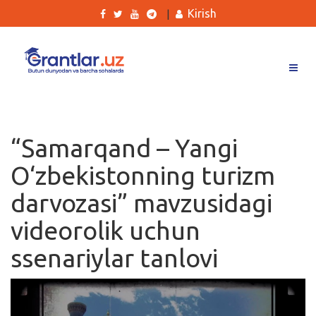
Kirish
|
Grantlar
Tanlovlar
“Samarqand – Yangi
Ishlar
O‘zbekistonning turizm
Kurslar
darvozasi” mavzusidagi
Blog
videorolik uchun
Yana
ssenariylar tanlovi
Qidirish