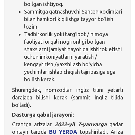
boʻlgan ishtiyoq.
Sammitga qatnashuvchi Santen xodimlari
bilan hamkorlik qilishga tayyor boʻlish
lozim.
Tadbirkorlik yoki targʻibot / himoya
faoliyati orqali nogironligi boʻlgan
shaxslarni jamiyat hayotida ishtirok etishi
uchun imkoniyatlarni yaratish /
kengaytirish /yaxshilash boʻyicha
yechimlar ishlab chiqish tajribasiga ega
boʻlish kerak.
Shuningdek, nomzodlar ingliz tilini yetarli
darajada bilishi kerak (sammit ingliz tilida
bo’ladi).
Dasturga qabul jarayoni:
Grantga arizalar
2022-yil 7-yanvarga
qadar
onlayn tarzda
BU YERDA
topshiriladi. Ariza