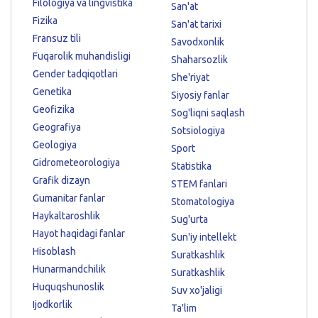
Filologiya va lingvistika
San'at
Fizika
San'at tarixi
Fransuz tili
Savodxonlik
Fuqarolik muhandisligi
Shaharsozlik
Gender tadqiqotlari
She'riyat
Genetika
Siyosiy fanlar
Geofizika
Sog'liqni saqlash
Geografiya
Sotsiologiya
Geologiya
Sport
Gidrometeorologiya
Statistika
Grafik dizayn
STEM fanlari
Gumanitar fanlar
Stomatologiya
Haykaltaroshlik
Sug'urta
Hayot haqidagi fanlar
Sun'iy intellekt
Hisoblash
Suratkashlik
Hunarmandchilik
Suratkashlik
Huquqshunoslik
Suv xo'jaligi
Ijodkorlik
Ta'lim