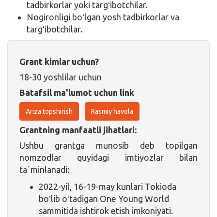
tadbirkorlar yoki targʻibotchilar.
Nogironligi boʻlgan yosh tadbirkorlar va
targʻibotchilar.
Grant kimlar uchun?
18-30 yoshlilar uchun
Batafsil ma'lumot uchun link
Ariza topshirish
Rasmiy havola
Grantning manfaatli jihatlari:
Ushbu grantga munosib deb topilgan
nomzodlar quyidagi imtiyozlar bilan
taʼminlanadi:
2022-yil, 16-19-may kunlari Tokioda
boʻlib oʻtadigan One Young World
sammitida ishtirok etish imkoniyati.