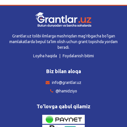
Grantlar.uz tolibi ilmlarga mashriqdan mag’ribgacha bo’lgan
mamlakatlarda bepul ta’lim olish uchun grant topishda yordam
beradi.
Loyiha haqida
Foydalanish bitimi
Biz bilan aloqa
info@grantlar.uz
@hamidziyo
To'lovga qabul qilamiz