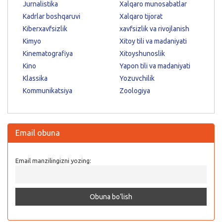
Jurnalistika
Xalqaro munosabatlar
Kadrlar boshqaruvi
Xalqaro tijorat
Kiberxavfsizlik
xavfsizlik va rivojlanish
Kimyo
Xitoy tili va madaniyati
Kinematografiya
Xitoyshunoslik
Kino
Yapon tili va madaniyati
Klassika
Yozuvchilik
Kommunikatsiya
Zoologiya
Email obuna
Email manzilingizni yozing: