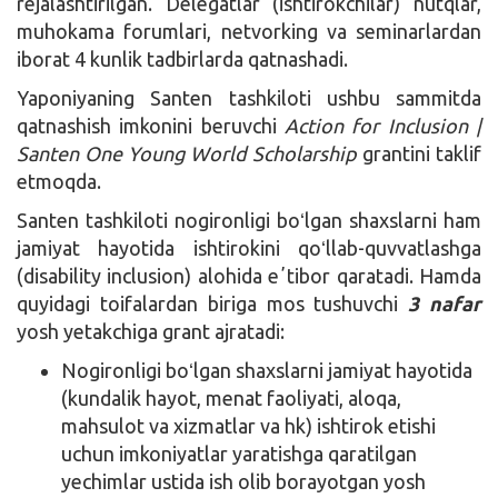
rejalashtirilgan. Delegatlar (ishtirokchilar) nutqlar,
muhokama forumlari, netvorking va seminarlardan
iborat 4 kunlik tadbirlarda qatnashadi.
Yaponiyaning Santen tashkiloti ushbu sammitda
qatnashish imkonini beruvchi
Action for Inclusion |
Santen One Young World Scholarship
grantini taklif
etmoqda.
Santen tashkiloti nogironligi boʻlgan shaxslarni ham
jamiyat hayotida ishtirokini qoʻllab-quvvatlashga
(disability inclusion) alohida eʼtibor qaratadi. Hamda
quyidagi toifalardan biriga mos tushuvchi
3 nafar
yosh yetakchiga grant ajratadi:
Nogironligi boʻlgan shaxslarni jamiyat hayotida
(kundalik hayot, menat faoliyati, aloqa,
mahsulot va xizmatlar va hk) ishtirok etishi
uchun imkoniyatlar yaratishga qaratilgan
yechimlar ustida ish olib borayotgan yosh