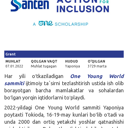
Kirish
Grant
MUHLAT
QOLGAN VAQT
HUDUD
O'QILGAN
07.01.2022
Muhlat tugagan
Yaponiya
3729 marta
Har yili oʻtkaziladigan
One Young World
sammiti
ijtimoiy taʼsirni tezlashtirish ustida ish olib
borayotgan barcha mamlakatlar va sohalardan
boʻlgan yorqin iqtidorlarni toʻplaydi.
2022-yildagi One Young World sammiti Yaponiya
poytaxti Tokioda, 16-19-may kunlari boʻlib oʻtadi va
unda 2000 dan ortiq yetakchi yoshlar qatnashishi