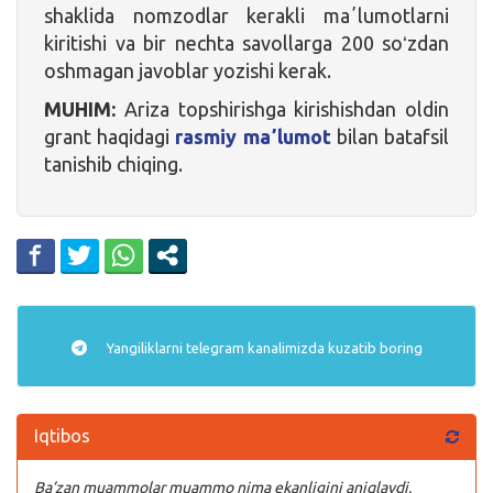
shaklida nomzodlar kerakli maʼlumotlarni
kiritishi va bir nechta savollarga 200 soʻzdan
oshmagan javoblar yozishi kerak.
MUHIM:
Ariza topshirishga kirishishdan oldin
grant haqidagi
rasmiy maʼlumot
bilan batafsil
tanishib chiqing.
Yangiliklarni
telegram
kanalimizda kuzatib boring
Iqtibos
Ba’zan muammolar muammo nima ekanligini aniqlaydi.