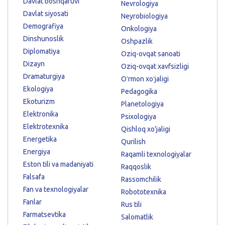
Davlat boshqaruvi
Nevrologiya
Davlat siyosati
Neyrobiologiya
Demografiya
Onkologiya
Dinshunoslik
Oshpazlik
Diplomatiya
Oziq-ovqat sanoati
Dizayn
Oziq-ovqat xavfsizligi
Dramaturgiya
Oʻrmon xoʻjaligi
Ekologiya
Pedagogika
Ekoturizm
Planetologiya
Elektronika
Psixologiya
Elektrotexnika
Qishloq xo'jaligi
Energetika
Qurilish
Energiya
Raqamli texnologiyalar
Eston tili va madaniyati
Raqqoslik
Falsafa
Rassomchilik
Fan va texnologiyalar
Robototexnika
Fanlar
Rus tili
Farmatsevtika
Salomatlik