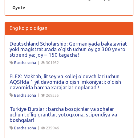
- Gyote
Eng ko'p o'qilgan
Deutschland Scholarship: Germaniyada bakalavriat
yoki magistraturada oʻqish uchun oyiga 300 yevro
stipendiya; joy – 150 tagacha!
Barcha soha
|
301932
FLEX: Maktab, litsey va kollej oʻquvchilari uchun
AQSHda 1 yil davomida oʻqish imkoniyati; oʻqish
davomida barcha xarajatlar qoplanadi!
Barcha soha
|
269355
Turkiye Burslari: barcha bosqichlar va sohalar
uchun to’liq grantlar, yotoqxona, stipendiya va
boshqalar!
Barcha soha
|
235946