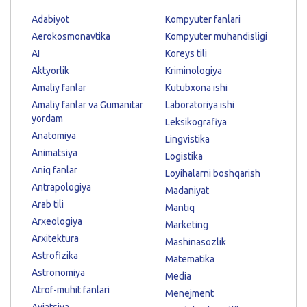
Adabiyot
Kompyuter fanlari
Aerokosmonavtika
Kompyuter muhandisligi
AI
Koreys tili
Aktyorlik
Kriminologiya
Amaliy fanlar
Kutubxona ishi
Amaliy fanlar va Gumanitar
Laboratoriya ishi
yordam
Leksikografiya
Anatomiya
Lingvistika
Animatsiya
Logistika
Aniq fanlar
Loyihalarni boshqarish
Antrapologiya
Madaniyat
Arab tili
Mantiq
Arxeologiya
Marketing
Arxitektura
Mashinasozlik
Astrofizika
Matematika
Astronomiya
Media
Atrof-muhit fanlari
Menejment
Aviatsiya