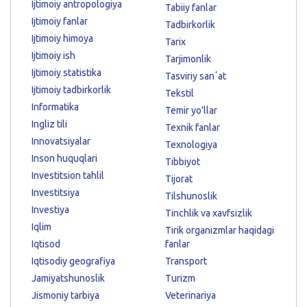
Ijtimoiy antropologiya
Tabiiy fanlar
Ijtimoiy fanlar
Tadbirkorlik
Ijtimoiy himoya
Tarix
Ijtimoiy ish
Tarjimonlik
Ijtimoiy statistika
Tasviriy sanʼat
Ijtimoiy tadbirkorlik
Tekstil
Informatika
Temir yo'llar
Ingliz tili
Texnik fanlar
Innovatsiyalar
Texnologiya
Inson huquqlari
Tibbiyot
Investitsion tahlil
Tijorat
Investitsiya
Tilshunoslik
Investiya
Tinchlik va xavfsizlik
Iqlim
Tirik organizmlar haqidagi
Iqtisod
fanlar
Iqtisodiy geografiya
Transport
Jamiyatshunoslik
Turizm
Jismoniy tarbiya
Veterinariya