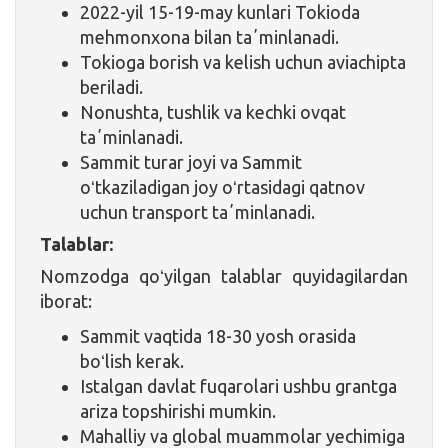
2022-yil 15-19-may kunlari Tokioda
mehmonxona bilan taʼminlanadi.
Tokioga borish va kelish uchun aviachipta
beriladi.
Nonushta, tushlik va kechki ovqat
taʼminlanadi.
Sammit turar joyi va Sammit
oʻtkaziladigan joy oʻrtasidagi qatnov
uchun transport taʼminlanadi.
Talablar:
Nomzodga qoʻyilgan talablar quyidagilardan
iborat:
Sammit vaqtida 18-30 yosh orasida
boʻlish kerak.
Istalgan davlat fuqarolari ushbu grantga
ariza topshirishi mumkin.
Mahalliy va global muammolar yechimiga