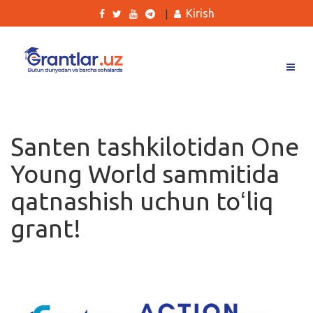
Kirish
|
Grantlar
Tanlovlar
Santen tashkilotidan One
Ishlar
Young World sammitida
Kurslar
qatnashish uchun toʻliq
Blog
grant!
Yana
Qidirish