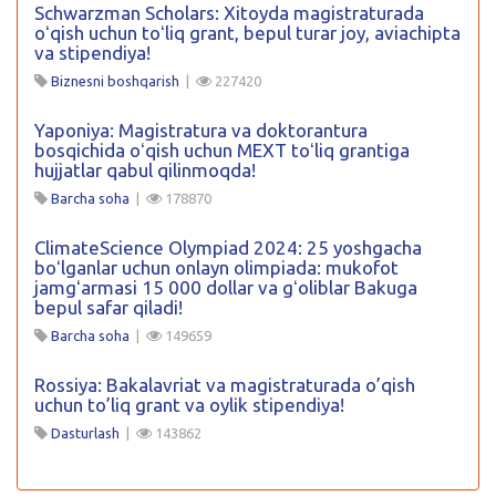
Schwarzman Scholars: Xitoyda magistraturada
oʻqish uchun toʻliq grant, bepul turar joy, aviachipta
va stipendiya!
Biznesni boshqarish
|
227420
Yaponiya: Magistratura va doktorantura
bosqichida oʻqish uchun MEXT toʻliq grantiga
hujjatlar qabul qilinmoqda!
Barcha soha
|
178870
ClimateScience Olympiad 2024: 25 yoshgacha
boʻlganlar uchun onlayn olimpiada: mukofot
jamgʻarmasi 15 000 dollar va gʻoliblar Bakuga
bepul safar qiladi!
Barcha soha
|
149659
Rossiya: Bakalavriat va magistraturada o’qish
uchun to’liq grant va oylik stipendiya!
Dasturlash
|
143862