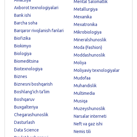
Mental Salomatlik
Axborot texnologiyalari
Metallurgiya
Bank ishi
Mexanika
Barcha soha
Mexatronika
Barqaror rivojlanish fanlari
Mikrobiologiya
Biofizika
Mineralshunoslik
Biokimyo
Moda (Fashion)
Biologiya
Moddashunoslik
Biomeditsina
Moliya
Biotexnologiya
Moliyaviy texnologiyalar
Biznes
Mudofaa
Biznesni boshqarish
Muhandislik
Boshlang'ich ta'lim
Multimedia
Boshqaruv
Musiqa
Buxgalteriya
Muzeyshunoslik
Chegarashunoslik
Narsalar interneti
Dasturlash
Neft va gaz ishi
Data Science
Nemis tili