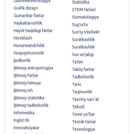
Gidrometeorologiya
Statistika
Grafik dizayn
STEM fanlari
Gumanitar fanlar
Stomatologiya
Haykaltaroshlik
Sug'urta
Hayot haqidagi fanlar
Sun'iy intellekt
Hisoblash
Suratkashlik
Hunarmandchilik
Suratkashlik
Huquqshunoslik
Suv xo'jaligi
Ijodkorlik
Ta'lim
Ijtimoiy antropologiya
Tabiiy fanlar
Ijtimoiy fanlar
Tadbirkorlik
Ijtimoiy himoya
Tarix
Ijtimoiy ish
Tarjimonlik
Ijtimoiy statistika
Tasviriy sanʼat
Ijtimoiy tadbirkorlik
Tekstil
Informatika
Temir yo'llar
Ingliz tili
Texnik fanlar
Innovatsiyalar
Texnologiya