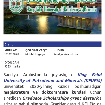
Kirish
Grant
MUHLAT
QOLGAN VAQT
HUDUD
12.02.2020
Muhlat tugagan
Saudiya Arabistoni
O'QILGAN
9353 marta
Saudiya Arabistonida joylashgan
King Fahd
University of Petroleum and Minerals (KFUPM)
universiteti 2020-yilning kuzida boshlanadigan
magistratura va doktorantura kurslari
uchun
ajratilgan
Graduate Scholarships grant dasturi
ga
arizalar qabul qilmoqda. Grantlar dasturi KFUPM da