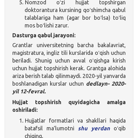
Nomzod oʻzi hujjat topshirgan
doktorantura kursining qoʻshimcha qabul
talablariga ham (agar bor boʻlsa) toʻliq
mos boʻlishi zarur.
Dasturga qabul jarayoni:
Grantlar universitetning barcha bakalavriat,
magistratura, ingliz tili kurslarida oʻqish uchun
beriladi. Shunig uchun avval oʻqishga kirish
uchun hujjat topshirish kerak. Grantga alohida
ariza berish talab qilinmaydi. 2020-yil yanvarda
boshlanadigan kurslar uchun
dedlayn- 2020-
yil 12-fevral.
Hujjat topshirish quyidagicha amalga
oshiriladi:
Hujjatlar formatlari va shakllari haqida
batafsil ma’lumotni
shu yerdan
oʻqib
chiqing.