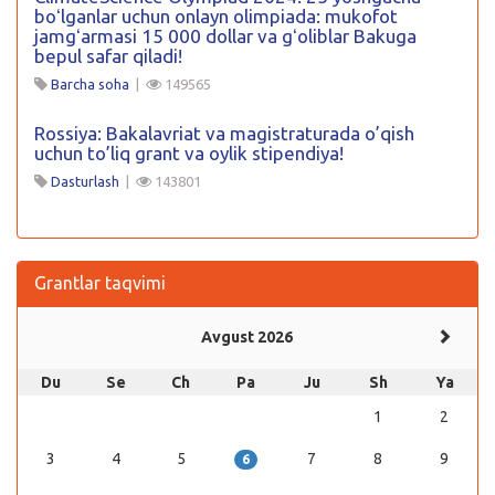
boʻlganlar uchun onlayn olimpiada: mukofot
jamgʻarmasi 15 000 dollar va gʻoliblar Bakuga
bepul safar qiladi!
Barcha soha
|
149565
Rossiya: Bakalavriat va magistraturada o’qish
uchun to’liq grant va oylik stipendiya!
Dasturlash
|
143801
Grantlar taqvimi
Avgust 2026
Du
Se
Ch
Pa
Ju
Sh
Ya
1
2
3
4
5
7
8
9
6