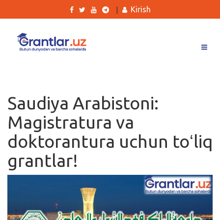
Kirish
|
Grantlar
Tanlovlar
Saudiya Arabistoni:
Ishlar
Magistratura va
Kurslar
doktorantura uchun toʻliq
Blog
grantlar!
Yana
Qidirish