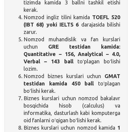
tizimda kamida 3 ballni tashkil etishi
kerak.
Nomzod ingliz tilini kamida
TOEFL 520
(IBT 68) yoki IELTS 6
darajasida bilishi
zarur.
Nomzod muhandislik va fan kurslari
uchun
GRE testidan kamida:
Quantitative – 156, Analytical – 4.0,
Verbal – 143 ball
toʻplagan boʻlishi
lozim.
Nomzod biznes kurslari uchun
GMAT
testidan kamida 450 ball
toʻplagan
boʻlishi kerak.
Biznes kurslari uchun nomzod bakalavr
bosqichida hisob (calculus) va
informatika, dasturlash kabi komputerga
oid fanlarni oʻqigan boʻlishi kerak.
Biznes kurslari uchun nomzod kamida
1