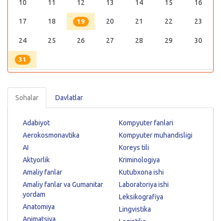
10
11
12
13
14
15
16
17
18
20
21
22
23
19
24
25
26
27
28
29
30
31
Sohalar
Davlatlar
Adabiyot
Kompyuter fanlari
Aerokosmonavtika
Kompyuter muhandisligi
AI
Koreys tili
Aktyorlik
Kriminologiya
Amaliy fanlar
Kutubxona ishi
Amaliy fanlar va Gumanitar
Laboratoriya ishi
yordam
Leksikografiya
Anatomiya
Lingvistika
Animatsiya