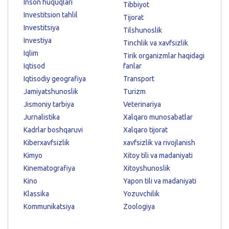
Inson huquqlari
Tibbiyot
Investitsion tahlil
Tijorat
Investitsiya
Tilshunoslik
Investiya
Tinchlik va xavfsizlik
Iqlim
Tirik organizmlar haqidagi
Iqtisod
fanlar
Iqtisodiy geografiya
Transport
Jamiyatshunoslik
Turizm
Jismoniy tarbiya
Veterinariya
Jurnalistika
Xalqaro munosabatlar
Kadrlar boshqaruvi
Xalqaro tijorat
Kiberxavfsizlik
xavfsizlik va rivojlanish
Kimyo
Xitoy tili va madaniyati
Kinematografiya
Xitoyshunoslik
Kino
Yapon tili va madaniyati
Klassika
Yozuvchilik
Kommunikatsiya
Zoologiya