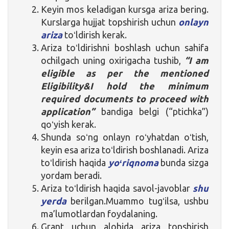
Keyin mos keladigan kursga ariza bering.
Kurslarga hujjat topshirish uchun
onlayn
ariza
toʻldirish kerak.
Ariza toʻldirishni boshlash uchun sahifa
ochilgach uning oxirigacha tushib,
“I am
eligible as per the mentioned
Eligibility&I hold the minimum
required documents to proceed with
application”
bandiga belgi (“ptichka”)
qoʻyish kerak.
Shunda soʻng onlayn roʻyhatdan oʻtish,
keyin esa ariza toʻldirish boshlanadi. Ariza
toʻldirish haqida
yoʻriqnoma
bunda sizga
yordam beradi.
Ariza toʻldirish haqida savol-javoblar
shu
yerda
berilgan.Muammo tugʻilsa, ushbu
ma’lumotlardan foydalaning.
Grant uchun alohida ariza topshirish