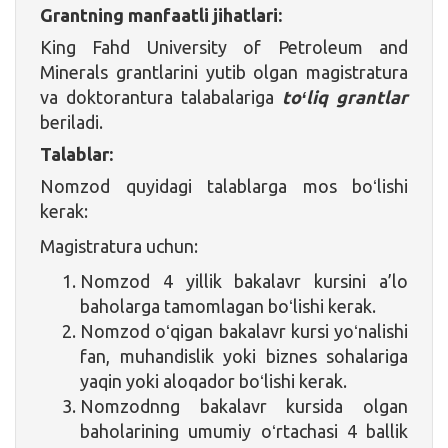
Grantning manfaatli jihatlari:
King Fahd University of Petroleum and
Minerals grantlarini yutib olgan magistratura
va doktorantura talabalariga
toʻliq grantlar
beriladi.
Talablar:
Nomzod quyidagi talablarga mos boʻlishi
kerak:
Magistratura uchun:
Nomzod 4 yillik bakalavr kursini a’lo
baholarga tamomlagan boʻlishi kerak.
Nomzod oʻqigan bakalavr kursi yoʻnalishi
fan, muhandislik yoki biznes sohalariga
yaqin yoki aloqador boʻlishi kerak.
Nomzodnng bakalavr kursida olgan
baholarining umumiy oʻrtachasi 4 ballik