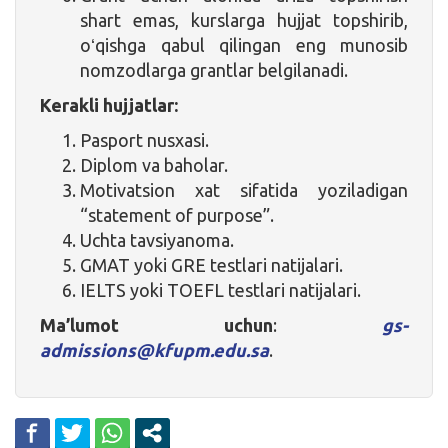
shart emas, kurslarga hujjat topshirib,
oʻqishga qabul qilingan eng munosib
nomzodlarga grantlar belgilanadi.
K
erakli hujjatlar:
Pasport nusxasi.
Diplom va baholar.
Motivatsion xat sifatida yoziladigan
“statement of purpose”.
Uchta tavsiyanoma.
GMAT yoki GRE testlari natijalari.
IELTS yoki TOEFL testlari natijalari.
Ma’lumot uchun
:
gs-
admissions@kfupm.edu.sa
.