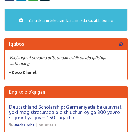
Yangiliklarni
telegram
kanalimizda kuzatib boring
Iqtibos
Vaqtingizni devorga urib, undan eshik paydo qilishga
sarflamang
- Coco Chanel
Eng ko'p o'qilgan
Deutschland Scholarship: Germaniyada bakalavriat
yoki magistraturada oʻqish uchun oyiga 300 yevro
stipendiya; joy – 150 tagacha!
Barcha soha
|
301801