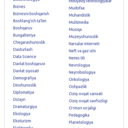
Moliyaviy texnologiyalar
Biznes
Mudofaa
Biznesni boshqarish
Muhandislik
Boshlang'ich ta'lim
Multimedia
Boshqaruv
Musiqa
Buxgalteriya
Muzeyshunoslik
Chegarashunoslik
Narsalar interneti
Dasturlash
Neft va gaz ishi
Data Science
Nemis tili
Davlat boshqaruvi
Nevrologiya
Davlat siyosati
Neyrobiologiya
Demografiya
Onkologiya
Dinshunoslik
Oshpazlik
Diplomatiya
Oziq-ovqat sanoati
Dizayn
Oziq-ovqat xavfsizligi
Dramaturgiya
Oʻrmon xoʻjaligi
Ekologiya
Pedagogika
Ekoturizm
Planetologiya
Elektronika