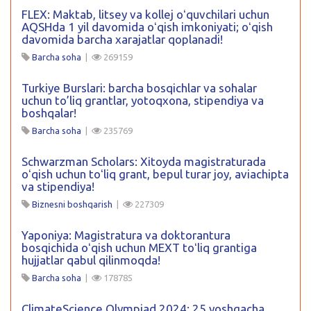
FLEX: Maktab, litsey va kollej oʻquvchilari uchun
AQSHda 1 yil davomida oʻqish imkoniyati; oʻqish
davomida barcha xarajatlar qoplanadi!
Barcha soha
|
269159
Turkiye Burslari: barcha bosqichlar va sohalar
uchun to’liq grantlar, yotoqxona, stipendiya va
boshqalar!
Barcha soha
|
235769
Schwarzman Scholars: Xitoyda magistraturada
oʻqish uchun toʻliq grant, bepul turar joy, aviachipta
va stipendiya!
Biznesni boshqarish
|
227309
Yaponiya: Magistratura va doktorantura
bosqichida oʻqish uchun MEXT toʻliq grantiga
hujjatlar qabul qilinmoqda!
Barcha soha
|
178785
ClimateScience Olympiad 2024: 25 yoshgacha