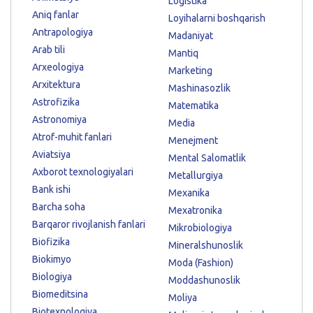
Logistika
Aniq fanlar
Loyihalarni boshqarish
Antrapologiya
Madaniyat
Arab tili
Mantiq
Arxeologiya
Marketing
Arxitektura
Mashinasozlik
Astrofizika
Matematika
Astronomiya
Media
Atrof-muhit fanlari
Menejment
Aviatsiya
Mental Salomatlik
Axborot texnologiyalari
Metallurgiya
Bank ishi
Mexanika
Barcha soha
Mexatronika
Barqaror rivojlanish fanlari
Mikrobiologiya
Biofizika
Mineralshunoslik
Biokimyo
Moda (Fashion)
Biologiya
Moddashunoslik
Biomeditsina
Moliya
Biotexnologiya