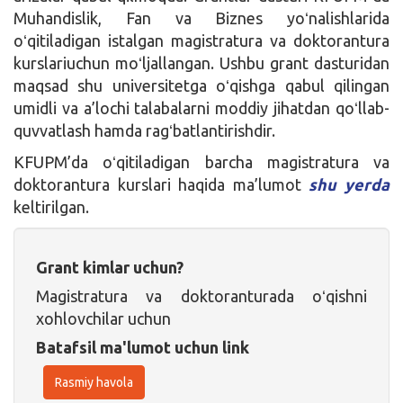
Muhandislik, Fan va Biznes yoʻnalishlarida
oʻqitiladigan istalgan magistratura va doktorantura
kurslariuchun moʻljallangan. Ushbu grant dasturidan
maqsad shu universitetga oʻqishga qabul qilingan
umidli va a’lochi talabalarni moddiy jihatdan qoʻllab-
quvvatlash hamda ragʻbatlantirishdir.
KFUPM’da oʻqitiladigan barcha magistratura va
doktorantura kurslari haqida ma’lumot
shu yerda
keltirilgan.
Grant kimlar uchun?
Magistratura va doktoranturada oʻqishni
xohlovchilar uchun
Batafsil ma'lumot uchun link
Rasmiy havola