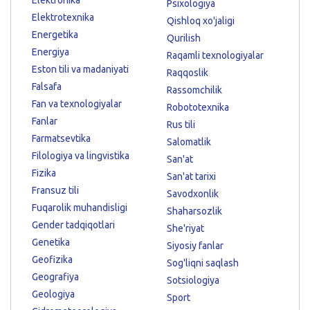
Psixologiya
Elektrotexnika
Qishloq xo'jaligi
Energetika
Qurilish
Energiya
Raqamli texnologiyalar
Eston tili va madaniyati
Raqqoslik
Falsafa
Rassomchilik
Fan va texnologiyalar
Robototexnika
Fanlar
Rus tili
Farmatsevtika
Salomatlik
Filologiya va lingvistika
San'at
Fizika
San'at tarixi
Fransuz tili
Savodxonlik
Fuqarolik muhandisligi
Shaharsozlik
Gender tadqiqotlari
She'riyat
Genetika
Siyosiy fanlar
Geofizika
Sog'liqni saqlash
Geografiya
Sotsiologiya
Geologiya
Sport