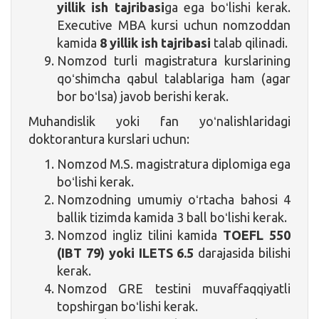
yillik ish tajribasi
ga ega boʻlishi kerak.
Executive MBA kursi uchun nomzoddan
kamida
8 yillik ish tajribasi
talab qilinadi.
Nomzod turli magistratura kurslarining
qoʻshimcha qabul talablariga ham (agar
bor boʻlsa) javob berishi kerak.
Muhandislik yoki fan yoʻnalishlaridagi
doktorantura kurslari uchun:
Nomzod M.S. magistratura diplomiga ega
boʻlishi kerak.
Nomzodning umumiy oʻrtacha bahosi 4
ballik tizimda kamida 3 ball boʻlishi kerak.
Nomzod ingliz tilini kamida
TOEFL 550
(IBT 79) yoki ILETS 6.5
darajasida bilishi
kerak.
Nomzod GRE testini muvaffaqqiyatli
topshirgan boʻlishi kerak.