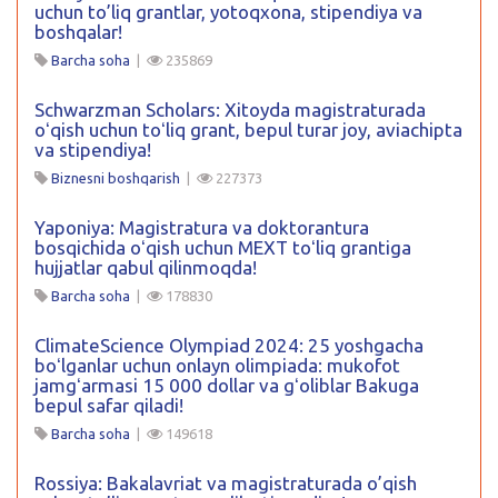
uchun to’liq grantlar, yotoqxona, stipendiya va
boshqalar!
Barcha soha
|
235869
Schwarzman Scholars: Xitoyda magistraturada
oʻqish uchun toʻliq grant, bepul turar joy, aviachipta
va stipendiya!
Biznesni boshqarish
|
227373
Yaponiya: Magistratura va doktorantura
bosqichida oʻqish uchun MEXT toʻliq grantiga
hujjatlar qabul qilinmoqda!
Barcha soha
|
178830
ClimateScience Olympiad 2024: 25 yoshgacha
boʻlganlar uchun onlayn olimpiada: mukofot
jamgʻarmasi 15 000 dollar va gʻoliblar Bakuga
bepul safar qiladi!
Barcha soha
|
149618
Rossiya: Bakalavriat va magistraturada o’qish