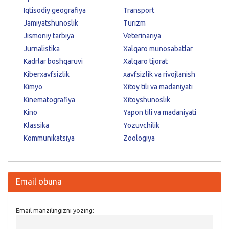
Iqtisodiy geografiya
Transport
Jamiyatshunoslik
Turizm
Jismoniy tarbiya
Veterinariya
Jurnalistika
Xalqaro munosabatlar
Kadrlar boshqaruvi
Xalqaro tijorat
Kiberxavfsizlik
xavfsizlik va rivojlanish
Kimyo
Xitoy tili va madaniyati
Kinematografiya
Xitoyshunoslik
Kino
Yapon tili va madaniyati
Klassika
Yozuvchilik
Kommunikatsiya
Zoologiya
Email obuna
Email manzilingizni yozing: