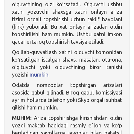
oʻquvchining oʻzi koʻrsatadi. Oʻquvchi ushbu
xatni yozuvchi shaxsga xatni onlayn ariza
tizimi orqali topshirishi uchun taklif havolani
(link) yuboradi. Bu xat onlayn arizadan oldin
topshirilishi ham mumkin. Ushbu xatni imkon
qadar ertaroq topshirish tavsiya etiladi.
Qoʻllab-quvvatlash xatini oʻquvchi tomonidan
koʻrsatilgan istalgan shaxs, masalan, ota-ona,
oʻqituvchi yoki oʻquvchining biror tanishi
yozishi
mumkin.
Odatda nomzodlar topshirgan arizalari
asosida qabul qilinadi. Biroq qabul komissiyasi
ayrim hollarda telefon yoki Skyp orqali suhbat
qilishi ham mumkin.
MUHIM:
Ariza topshirishga kirishishdan oldin
yozgi maktab haqidagi rasmiy eʼlon va koʻp
beriladigan savollarga javoblar bilan batafsil