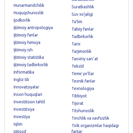
Hunarmandchilik
Suratkashlik
Huquqshunoslik
Suv xo'jaligi
Ijodkorlik
Ta'lim
Ijtimoiy antropologiya
Tabiiy fanlar
Ijtimoiy fanlar
Tadbirkorlik
Ijtimoiy himoya
Tarix
Ijtimoiy ish
Tarjimonlik
Ijtimoiy statistika
Tasviriy sanʼat
Ijtimoiy tadbirkorlik
Tekstil
Informatika
Temir yo'llar
Ingliz tili
Texnik fanlar
Innovatsiyalar
Texnologiya
Inson huquqlari
Tibbiyot
Investitsion tahlil
Tijorat
Investitsiya
Tilshunoslik
Investiya
Tinchlik va xavfsizlik
Iqlim
Tirik organizmlar haqidagi
Iqtisod
fanlar