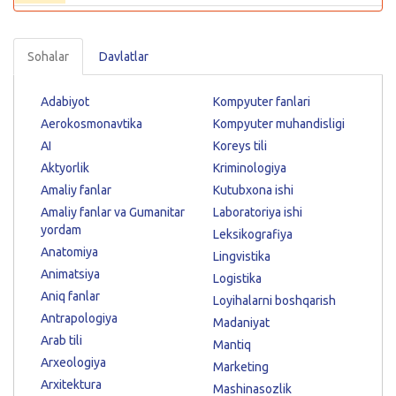
Sohalar
Davlatlar
Adabiyot
Kompyuter fanlari
Aerokosmonavtika
Kompyuter muhandisligi
AI
Koreys tili
Aktyorlik
Kriminologiya
Amaliy fanlar
Kutubxona ishi
Amaliy fanlar va Gumanitar
Laboratoriya ishi
yordam
Leksikografiya
Anatomiya
Lingvistika
Animatsiya
Logistika
Aniq fanlar
Loyihalarni boshqarish
Antrapologiya
Madaniyat
Arab tili
Mantiq
Arxeologiya
Marketing
Arxitektura
Mashinasozlik