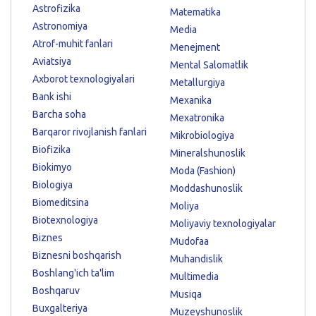
Astrofizika
Matematika
Astronomiya
Media
Atrof-muhit fanlari
Menejment
Aviatsiya
Mental Salomatlik
Axborot texnologiyalari
Metallurgiya
Bank ishi
Mexanika
Barcha soha
Mexatronika
Barqaror rivojlanish fanlari
Mikrobiologiya
Biofizika
Mineralshunoslik
Biokimyo
Moda (Fashion)
Biologiya
Moddashunoslik
Biomeditsina
Moliya
Biotexnologiya
Moliyaviy texnologiyalar
Biznes
Mudofaa
Biznesni boshqarish
Muhandislik
Boshlang'ich ta'lim
Multimedia
Boshqaruv
Musiqa
Buxgalteriya
Muzeyshunoslik