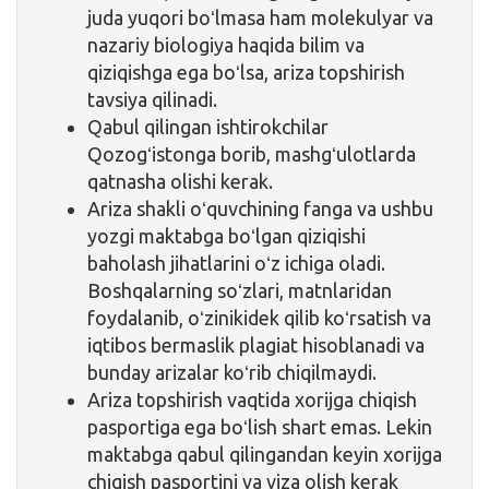
juda yuqori boʻlmasa ham molekulyar va
nazariy biologiya haqida bilim va
qiziqishga ega boʻlsa, ariza topshirish
tavsiya qilinadi.
Qabul qilingan ishtirokchilar
Qozogʻistonga borib, mashgʻulotlarda
qatnasha olishi kerak.
Ariza shakli oʻquvchining fanga va ushbu
yozgi maktabga boʻlgan qiziqishi
baholash jihatlarini oʻz ichiga oladi.
Boshqalarning soʻzlari, matnlaridan
foydalanib, oʻzinikidek qilib koʻrsatish va
iqtibos bermaslik plagiat hisoblanadi va
bunday arizalar koʻrib chiqilmaydi.
Ariza topshirish vaqtida xorijga chiqish
pasportiga ega boʻlish shart emas. Lekin
maktabga qabul qilingandan keyin xorijga
chiqish pasportini va viza olish kerak