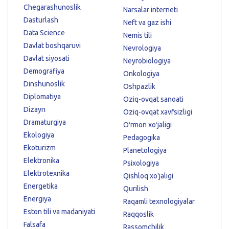
Chegarashunoslik
Narsalar interneti
Dasturlash
Neft va gaz ishi
Data Science
Nemis tili
Davlat boshqaruvi
Nevrologiya
Davlat siyosati
Neyrobiologiya
Demografiya
Onkologiya
Dinshunoslik
Oshpazlik
Diplomatiya
Oziq-ovqat sanoati
Dizayn
Oziq-ovqat xavfsizligi
Dramaturgiya
Oʻrmon xoʻjaligi
Ekologiya
Pedagogika
Ekoturizm
Planetologiya
Elektronika
Psixologiya
Elektrotexnika
Qishloq xo'jaligi
Energetika
Qurilish
Energiya
Raqamli texnologiyalar
Eston tili va madaniyati
Raqqoslik
Falsafa
Rassomchilik