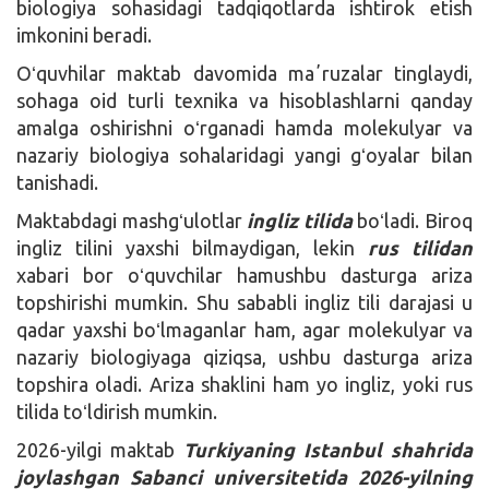
biologiya sohasidagi tadqiqotlarda ishtirok etish
imkonini beradi.
Oʻquvhilar maktab davomida maʼruzalar tinglaydi,
sohaga oid turli texnika va hisoblashlarni qanday
amalga oshirishni oʻrganadi hamda molekulyar va
nazariy biologiya sohalaridagi yangi gʻoyalar bilan
tanishadi.
Maktabdagi mashgʻulotlar
ingliz tilida
boʻladi. Biroq
ingliz tilini yaxshi bilmaydigan, lekin
rus tilidan
xabari bor oʻquvchilar hamushbu dasturga ariza
topshirishi mumkin. Shu sababli ingliz tili darajasi u
qadar yaxshi boʻlmaganlar ham, agar molekulyar va
nazariy biologiyaga qiziqsa, ushbu dasturga ariza
topshira oladi. Ariza shaklini ham yo ingliz, yoki rus
tilida toʻldirish mumkin.
2026-yilgi maktab
Turkiyaning Istanbul shahrida
joylashgan Sabanci universitetida
2026-yilning