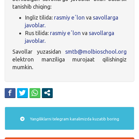
tanishib chiqing:
Ingliz tilida:
rasmiy eʼlon
va
savollarga
javoblar.
Rus tilida:
rasmiy eʼlon
va
savollarga
javoblar.
Savollar yuzasidan
smtb@molbioschool.org
elektron manziliga murojaat qilishingiz
mumkin.
Yangiliklarni
telegram
kanalimizda kuzatib boring