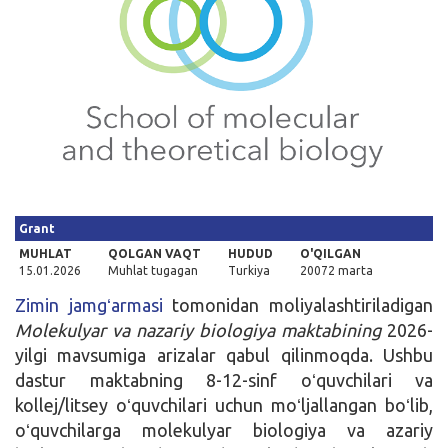
Kirish
Grant
MUHLAT
QOLGAN VAQT
HUDUD
O'QILGAN
15.01.2026
Muhlat tugagan
Turkiya
20072 marta
Zimin jamgʻarmasi
tomonidan moliyalashtiriladigan
Molekulyar va nazariy biologiya maktabining
2026-
yilgi mavsumiga arizalar qabul qilinmoqda. Ushbu
dastur maktabning 8-12-sinf oʻquvchilari va
kollej/litsey oʻquvchilari uchun moʻljallangan boʻlib,
oʻquvchilarga molekulyar biologiya va azariy