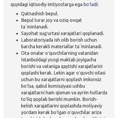
quyidagi iqtisodiy imtiyozlarga ega
boʻladi:
Qatnashish bepul.
Bepul turar joy va oziq-ovqat
taʼminlanadi.
Sayohat sugʻurtasi xarajatlari qoplanadi.
Laboratoriyada ish olib borish uchun
barcha kerakli materiallar taʼminlanadi.
Ota-onalar oʻquvchilarning vatanidan
Istanbuldagi yozgi maktab joyigacha
borishi va vataniga qaytishi xarajatlarini
qoplashi kerak. Lekin agar oʻquvchi oilasi
uchun bu xarajatlarni qoplash imkonsiz
boʻlsa, qabul komissiyasi ushbu
xarajatlarni ham qisman va ayrim hollarda
toʻliq qoplab berishi mumkin. Borish-
kelish xarajatlarini qoplashda moliyaviy
yordam kerak boʻlgan oʻquvchilar ariza