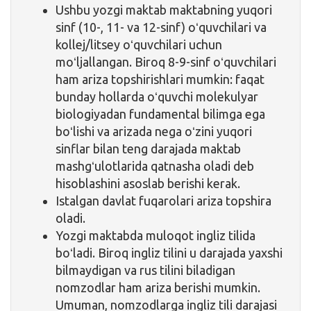
Ushbu yozgi maktab maktabning yuqori
sinf (10-, 11- va 12-sinf) oʻquvchilari va
kollej/litsey oʻquvchilari uchun
moʻljallangan. Biroq 8-9-sinf oʻquvchilari
ham ariza topshirishlari mumkin: faqat
bunday hollarda oʻquvchi molekulyar
biologiyadan fundamental bilimga ega
boʻlishi va arizada nega oʻzini yuqori
sinflar bilan teng darajada maktab
mashgʻulotlarida qatnasha oladi deb
hisoblashini asoslab berishi kerak.
Istalgan davlat fuqarolari ariza topshira
oladi.
Yozgi maktabda muloqot ingliz tilida
boʻladi. Biroq ingliz tilini u darajada yaxshi
bilmaydigan va rus tilini biladigan
nomzodlar ham ariza berishi mumkin.
Umuman, nomzodlarga ingliz tili darajasi