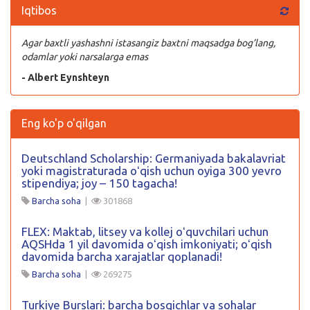
Iqtibos
Agar baxtli yashashni istasangiz baxtni maqsadga bog’lang,
odamlar yoki narsalarga emas
- Albert Eynshteyn
Eng ko'p o'qilgan
Deutschland Scholarship: Germaniyada bakalavriat
yoki magistraturada oʻqish uchun oyiga 300 yevro
stipendiya; joy – 150 tagacha!
Barcha soha
|
301868
FLEX: Maktab, litsey va kollej oʻquvchilari uchun
AQSHda 1 yil davomida oʻqish imkoniyati; oʻqish
davomida barcha xarajatlar qoplanadi!
Barcha soha
|
269275
Turkiye Burslari: barcha bosqichlar va sohalar