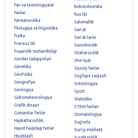
Fan va texnologiyalar
Robototexnika
Fanlar
Rus tili
Farmatsevtika
Salomatlik
Filologiya va lingvistika
San'at
Fizika
San'at tarixi
Fransuz tili
Savodxonlik
Fuqarolik muhandisligi
Shaharsozlik
Gender tadqiqotlari
She'riyat
Genetika
Siyosiy fanlar
Geofizika
Sog'liqni saqlash
Geografiya
Sotsiologiya
Geologiya
Sport
Gidrometeorologiya
Statistika
Grafik dizayn
STEM fanlari
Gumanitar fanlar
Stomatologiya
Haykaltaroshlik
Sug'urta
Hayot haqidagi fanlar
Sun'iy intellekt
Hisoblash
Suratkashlik