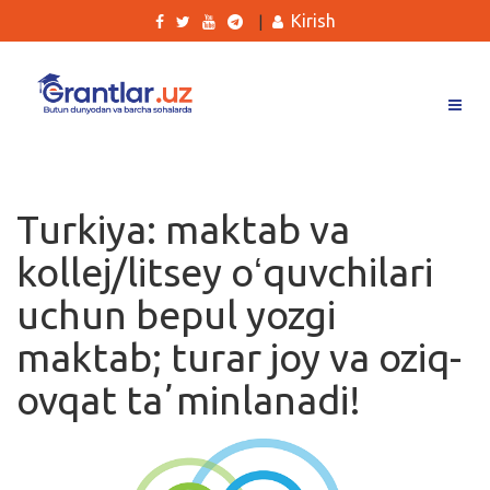
Kirish
|
Grantlar
Tanlovlar
Turkiya: maktab va
Ishlar
kollej/litsey oʻquvchilari
Kurslar
uchun bepul yozgi
Blog
maktab; turar joy va oziq-
Yana
ovqat taʼminlanadi!
Qidirish