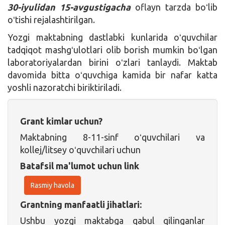
30-iyulidan 15-avgustigacha
oflayn tarzda boʻlib
oʻtishi rejalashtirilgan.
Yozgi maktabning dastlabki kunlarida oʻquvchilar
tadqiqot mashgʻulotlari olib borish mumkin boʻlgan
laboratoriyalardan birini oʻzlari tanlaydi. Maktab
davomida bitta oʻquvchiga kamida bir nafar katta
yoshli nazoratchi biriktiriladi.
Grant kimlar uchun?
Maktabning 8-11-sinf oʻquvchilari va
kollej/litsey oʻquvchilari uchun
Batafsil ma'lumot uchun link
Rasmiy havola
Grantning manfaatli jihatlari:
Ushbu yozgi maktabga qabul qilinganlar