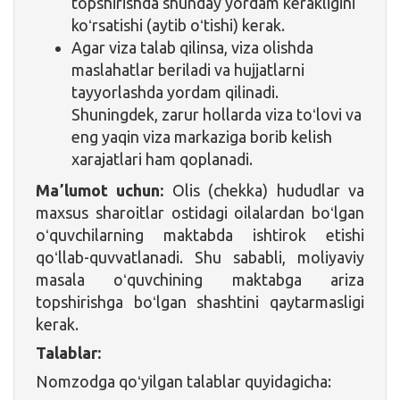
topshirishda shunday yordam kerakligini
koʻrsatishi (aytib oʻtishi) kerak.
Agar viza talab qilinsa, viza olishda
maslahatlar beriladi va hujjatlarni
tayyorlashda yordam qilinadi.
Shuningdek, zarur hollarda viza toʻlovi va
eng yaqin viza markaziga borib kelish
xarajatlari ham qoplanadi.
Maʼlumot uchun:
Olis (chekka) hududlar va
maxsus sharoitlar ostidagi oilalardan boʻlgan
oʻquvchilarning maktabda ishtirok etishi
qoʻllab-quvvatlanadi. Shu sababli, moliyaviy
masala oʻquvchining maktabga ariza
topshirishga boʻlgan shashtini qaytarmasligi
kerak.
Talablar:
Nomzodga qoʻyilgan talablar quyidagicha: