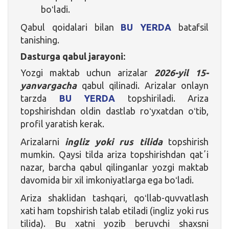
boʻladi.
Qabul qoidalari bilan
BU YERDA
batafsil
tanishing.
Dasturga qabul jarayoni:
Yozgi maktab uchun arizalar
2026-yil 15-
yanvargacha
qabul qilinadi. Arizalar onlayn
tarzda
BU YERDA
topshiriladi. Ariza
topshirishdan oldin dastlab roʻyxatdan oʻtib,
profil yaratish kerak.
Arizalarni
ingliz yoki rus tilida
topshirish
mumkin. Qaysi tilda ariza topshirishdan qatʼi
nazar, barcha qabul qilinganlar yozgi maktab
davomida bir xil imkoniyatlarga ega boʻladi.
Ariza shaklidan tashqari, qoʻllab-quvvatlash
xati ham topshirish talab etiladi (ingliz yoki rus
tilida). Bu xatni yozib beruvchi shaxsni