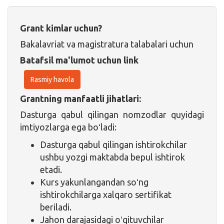
Grant kimlar uchun?
Bakalavriat va magistratura talabalari uchun
Batafsil ma'lumot uchun link
Rasmiy havola
Grantning manfaatli jihatlari:
Dasturga qabul qilingan nomzodlar quyidagi
imtiyozlarga ega boʻladi:
Dasturga qabul qilingan ishtirokchilar
ushbu yozgi maktabda bepul ishtirok
etadi.
Kurs yakunlangandan soʻng
ishtirokchilarga xalqaro sertifikat
beriladi.
Jahon darajasidagi oʻqituvchilar