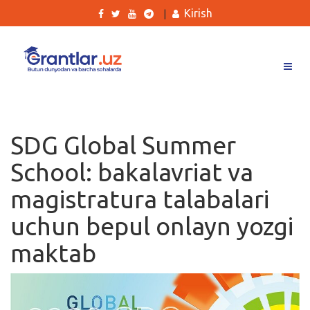
Kirish
|
Grantlar
Tanlovlar
SDG Global Summer
Ishlar
School: bakalavriat va
Kurslar
magistratura talabalari
Blog
uchun bepul onlayn yozgi
Yana
maktab
Qidirish