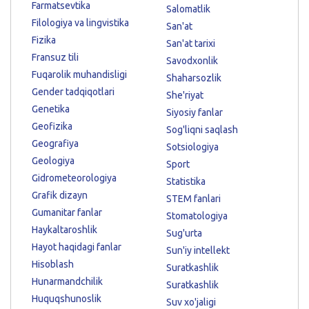
Farmatsevtika
Salomatlik
Filologiya va lingvistika
San'at
Fizika
San'at tarixi
Fransuz tili
Savodxonlik
Fuqarolik muhandisligi
Shaharsozlik
Gender tadqiqotlari
She'riyat
Genetika
Siyosiy fanlar
Geofizika
Sog'liqni saqlash
Geografiya
Sotsiologiya
Geologiya
Sport
Gidrometeorologiya
Statistika
Grafik dizayn
STEM fanlari
Gumanitar fanlar
Stomatologiya
Haykaltaroshlik
Sug'urta
Hayot haqidagi fanlar
Sun'iy intellekt
Hisoblash
Suratkashlik
Hunarmandchilik
Suratkashlik
Huquqshunoslik
Suv xo'jaligi