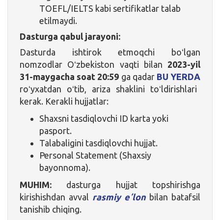
TOEFL/IELTS kabi sertifikatlar talab
etilmaydi.
Dasturga qabul jarayoni:
Dasturda ishtirok etmoqchi boʻlgan
nomzodlar Oʻzbekiston vaqti bilan
2023-yil
31-maygacha
soat 20:59
ga qadar
BU YERDA
roʻyxatdan oʻtib, ariza shaklini toʻldirishlari
kerak. Kerakli hujjatlar:
Shaxsni tasdiqlovchi ID karta yoki
pasport.
Talabaligini tasdiqlovchi hujjat.
Personal Statement (Shaxsiy
bayonnoma).
MUHIM:
dasturga hujjat topshirishga
kirishishdan avval
rasmiy eʼlon
bilan batafsil
tanishib chiqing.