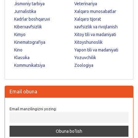
Jismoniy tarbiya
Veterinariya
Jurnalistika
Xalqaro munosabatlar
Kadrlar boshqaruvi
Xalqaro tijorat
Kiberxavfsizlik
xavfsizlik va rivojlanish
Kimyo
Xitoy tili va madaniyati
Kinematografiya
Xitoyshunoslik
Kino
Yapon tili va madaniyati
Klassika
Yozuvchilik
Kommunikatsiya
Zoologiya
Email obuna
Email manzilingizni yozing: