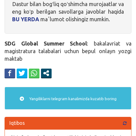
Dastur bilan bogʻliq qoʻshimcha murojaatlar va
eng koʻp berilgan savollarga javoblar haqida
BU YERDA
maʼlumot olishingiz mumkin.
SDG Global Summer School
: bakalavriat va
magistratura talabalari uchun bepul onlayn yozgi
maktab
Yangiliklarni
telegram
kanalimizda kuzatib boring
Iqtibos