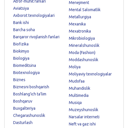
Atrof-muhit fanlari
Menejment
Aviatsiya
Mental Salomatlik
Axborot texnologiyalari
Metallurgiya
Bank ishi
Mexanika
Barcha soha
Mexatronika
Barqaror rivojlanish fanlari
Mikrobiologiya
Biofizika
Mineralshunoslik
Biokimyo
Moda (Fashion)
Biologiya
Moddashunoslik
Biomeditsina
Moliya
Biotexnologiya
Moliyaviy texnologiyalar
Biznes
Mudofaa
Biznesni boshqarish
Muhandislik
Boshlang'ich ta'lim
Multimedia
Boshqaruv
Musiqa
Buxgalteriya
Muzeyshunoslik
Chegarashunoslik
Narsalar interneti
Dasturlash
Neft va gaz ishi