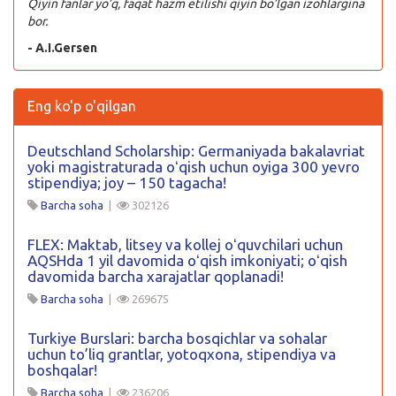
Qiyin fanlar yo’q, faqat hazm etilishi qiyin bo’lgan izohlargina
bor.
- A.I.Gersen
Eng ko'p o'qilgan
Deutschland Scholarship: Germaniyada bakalavriat
yoki magistraturada oʻqish uchun oyiga 300 yevro
stipendiya; joy – 150 tagacha!
Barcha soha
|
302126
FLEX: Maktab, litsey va kollej oʻquvchilari uchun
AQSHda 1 yil davomida oʻqish imkoniyati; oʻqish
davomida barcha xarajatlar qoplanadi!
Barcha soha
|
269675
Turkiye Burslari: barcha bosqichlar va sohalar
uchun to’liq grantlar, yotoqxona, stipendiya va
boshqalar!
Barcha soha
|
236206