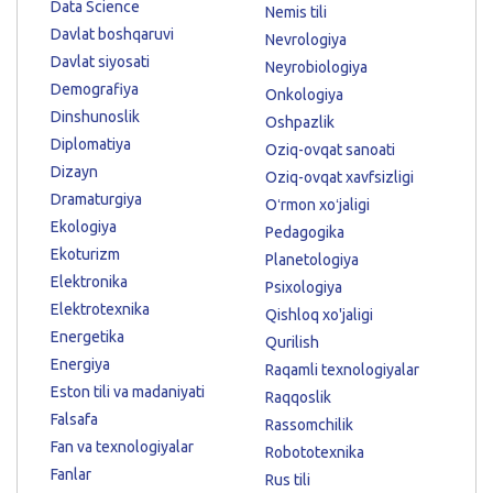
Data Science
Nemis tili
Davlat boshqaruvi
Nevrologiya
Davlat siyosati
Neyrobiologiya
Demografiya
Onkologiya
Dinshunoslik
Oshpazlik
Diplomatiya
Oziq-ovqat sanoati
Dizayn
Oziq-ovqat xavfsizligi
Dramaturgiya
Oʻrmon xoʻjaligi
Ekologiya
Pedagogika
Ekoturizm
Planetologiya
Elektronika
Psixologiya
Elektrotexnika
Qishloq xo'jaligi
Energetika
Qurilish
Energiya
Raqamli texnologiyalar
Eston tili va madaniyati
Raqqoslik
Falsafa
Rassomchilik
Fan va texnologiyalar
Robototexnika
Fanlar
Rus tili