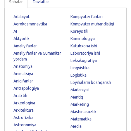
Sohalar
Davlatlar
Adabiyot
Kompyuter fanlari
Aerokosmonavtika
Kompyuter muhandisligi
AI
Koreys tili
Aktyorlik
Kriminologiya
Amaliy fanlar
Kutubxona ishi
Amaliy fanlar va Gumanitar
Laboratoriya ishi
yordam
Leksikografiya
Anatomiya
Lingvistika
Animatsiya
Logistika
Aniq fanlar
Loyihalarni boshqarish
Antrapologiya
Madaniyat
Arab tili
Mantiq
Arxeologiya
Marketing
Arxitektura
Mashinasozlik
Astrofizika
Matematika
Astronomiya
Media