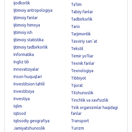
Ijodkorlik
Ta'lim
Ijtimoiy antropologiya
Tabiiy fanlar
Ijtimoiy fanlar
Tadbirkorlik
Ijtimoiy himoya
Tarix
Ijtimoiy ish
Tarjimonlik
Ijtimoiy statistika
Tasviriy sanʼat
Ijtimoiy tadbirkorlik
Tekstil
Informatika
Temir yo'llar
Ingliz tili
Texnik fanlar
Innovatsiyalar
Texnologiya
Inson huquqlari
Tibbiyot
Investitsion tahlil
Tijorat
Investitsiya
Tilshunoslik
Investiya
Tinchlik va xavfsizlik
Iqlim
Tirik organizmlar haqidagi
Iqtisod
fanlar
Iqtisodiy geografiya
Transport
Jamiyatshunoslik
Turizm