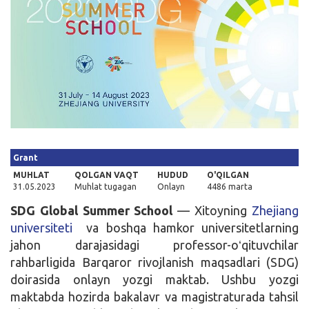
Kirish
Grant
MUHLAT
QOLGAN VAQT
HUDUD
O'QILGAN
31.05.2023
Muhlat tugagan
Onlayn
4486 marta
SDG Global Summer School
— Xitoyning
Zhejiang
universiteti
va boshqa hamkor universitetlarning
jahon darajasidagi professor-oʻqituvchilar
rahbarligida Barqaror rivojlanish maqsadlari (SDG)
doirasida onlayn yozgi maktab. Ushbu yozgi
maktabda hozirda bakalavr va magistraturada tahsil