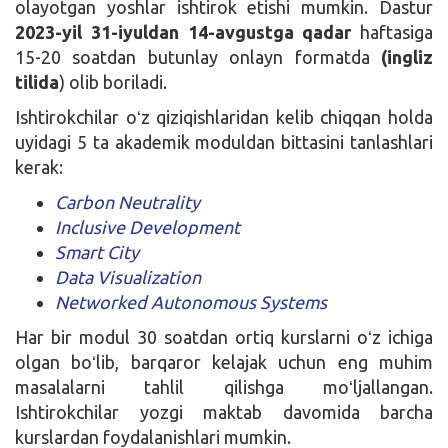
olayotgan yoshlar ishtirok etishi mumkin. Dastur
2023-yil 31-iyuldan 14-avgustga qadar
haftasiga
15-20 soatdan butunlay onlayn formatda
(ingliz
tilida
) olib boriladi.
Ishtirokchilar oʻz qiziqishlaridan kelib chiqqan holda
uyidagi 5 ta akademik moduldan bittasini tanlashlari
kerak:
Carbon Neutrality
Inclusive Development
Smart City
Data Visualization
Networked Autonomous Systems
Har bir modul 30 soatdan ortiq kurslarni oʻz ichiga
olgan boʻlib, barqaror kelajak uchun eng muhim
masalalarni tahlil qilishga moʻljallangan.
Ishtirokchilar yozgi maktab davomida barcha
kurslardan foydalanishlari mumkin.