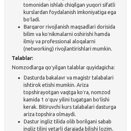
tomonidan ishlab chiqilgan yuqori sifatli
kurslardan foydalanish imkoniyatiga ega
boʻladi.
Barqaror rivojlanish maqsadlari dorisida
bilim va koʻnikmalarni oshirishi hamda
ilmiy va professional aloqalarni
(networking) rivojlantirishlari mumkin.
Talablar:
Nomzodlarga qoʻyilgan talablar quyidagicha:
Dasturda bakalavr va magistr talabalari
ishtirok etishi mumkin. Ariza
topshirayotgan vaqtga koʻra, nomzod
kamida 1 oʻquv yilini tugatgan boʻlishi
kerak. Bitiruvchi kurs talabalari dasturga
ariza topshira olmaydi.
Dastur ingliz tilida olib borilgani sabab
ingliz tilini yetarli darajada bilishi lozim.