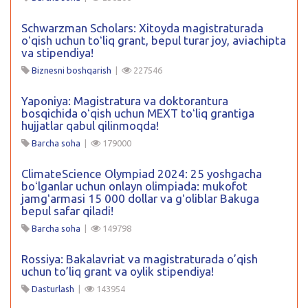
Schwarzman Scholars: Xitoyda magistraturada
oʻqish uchun toʻliq grant, bepul turar joy, aviachipta
va stipendiya!
Biznesni boshqarish
|
227546
Yaponiya: Magistratura va doktorantura
bosqichida oʻqish uchun MEXT toʻliq grantiga
hujjatlar qabul qilinmoqda!
Barcha soha
|
179000
ClimateScience Olympiad 2024: 25 yoshgacha
boʻlganlar uchun onlayn olimpiada: mukofot
jamgʻarmasi 15 000 dollar va gʻoliblar Bakuga
bepul safar qiladi!
Barcha soha
|
149798
Rossiya: Bakalavriat va magistraturada o’qish
uchun to’liq grant va oylik stipendiya!
Dasturlash
|
143954