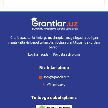
Grantlar.uz tolibi ilmlarga mashriqdan mag’ribgacha bo’lgan
mamlakatlarda bepul ta’lim olish uchun grant topishda yordam
beradi.
Loyiha haqida
Foydalanish bitimi
Biz bilan aloqa
info@grantlar.uz
@hamidziyo
To'lovga qabul qilamiz