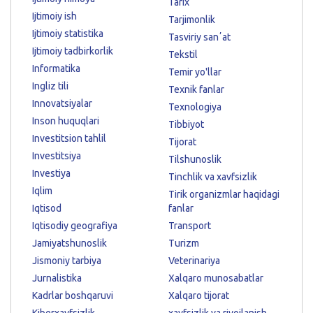
Tarix
Ijtimoiy ish
Tarjimonlik
Ijtimoiy statistika
Tasviriy sanʼat
Ijtimoiy tadbirkorlik
Tekstil
Informatika
Temir yo'llar
Ingliz tili
Texnik fanlar
Innovatsiyalar
Texnologiya
Inson huquqlari
Tibbiyot
Investitsion tahlil
Tijorat
Investitsiya
Tilshunoslik
Investiya
Tinchlik va xavfsizlik
Iqlim
Tirik organizmlar haqidagi
Iqtisod
fanlar
Iqtisodiy geografiya
Transport
Jamiyatshunoslik
Turizm
Jismoniy tarbiya
Veterinariya
Jurnalistika
Xalqaro munosabatlar
Kadrlar boshqaruvi
Xalqaro tijorat
Kiberxavfsizlik
xavfsizlik va rivojlanish