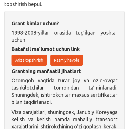
topshirish bepul.
Grant kimlar uchun?
1998-2008-yillar orasida tug’ilgan yoshlar
uchun
Batafsil ma'lumot uchun link
Ariza topshirish
Rasmiy havola
Grantning manfaatli jihatlari:
Oromgoh vaqtida turar joy va oziq-ovqat
tashkilotchilar tomonidan ta’minlanadi.
Shuningdek, ishtirokchilar maxsus sertifikatlar
bilan taqdirlanadi.
Viza xarajatlari, shuningdek, Janubiy Koreyaga
kelish va ketish hamda mahalliy transport
xarajatlarini ishtirokchining o’zi qoplashi kerak.