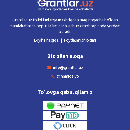
Grantlar.uz tolibi ilmlarga mashriqdan mag’ribgacha bo’lgan
mamlakatlarda bepul ta’lim olish uchun grant topishda yordam
beradi.
Loyiha haqida
Foydalanish bitimi
Biz bilan aloqa
info@grantlar.uz
@hamidziyo
To'lovga qabul qilamiz