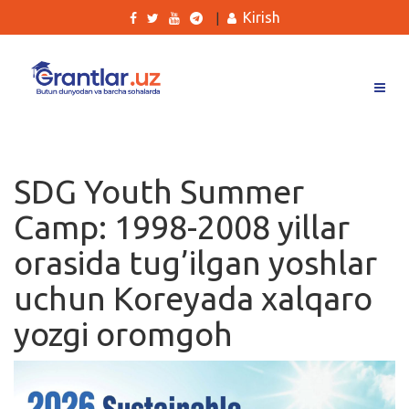
Kirish
|
Grantlar
Tanlovlar
SDG Youth Summer
Ishlar
Camp: 1998-2008 yillar
Kurslar
orasida tug’ilgan yoshlar
Blog
uchun Koreyada xalqaro
Yana
yozgi oromgoh
Qidirish