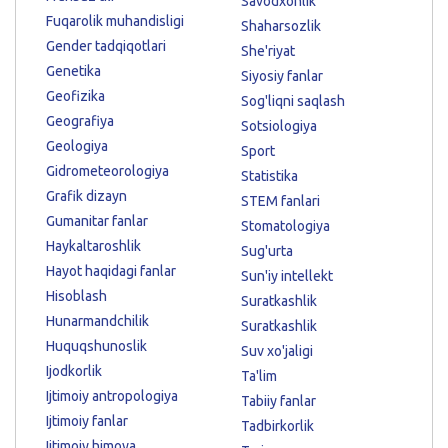
Savodxonlik
Fuqarolik muhandisligi
Shaharsozlik
Gender tadqiqotlari
She'riyat
Genetika
Siyosiy fanlar
Geofizika
Sog'liqni saqlash
Geografiya
Sotsiologiya
Geologiya
Sport
Gidrometeorologiya
Statistika
Grafik dizayn
STEM fanlari
Gumanitar fanlar
Stomatologiya
Haykaltaroshlik
Sug'urta
Hayot haqidagi fanlar
Sun'iy intellekt
Hisoblash
Suratkashlik
Hunarmandchilik
Suratkashlik
Huquqshunoslik
Suv xo'jaligi
Ijodkorlik
Ta'lim
Ijtimoiy antropologiya
Tabiiy fanlar
Ijtimoiy fanlar
Tadbirkorlik
Ijtimoiy himoya