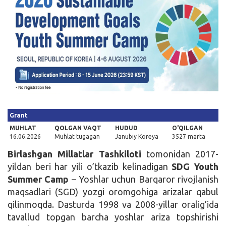
Kirish
Grant
MUHLAT
QOLGAN VAQT
HUDUD
O'QILGAN
16.06.2026
Muhlat tugagan
Janubiy Koreya
3527 marta
Birlashgan Millatlar Tashkiloti
tomonidan 2017-
yildan beri har yili o’tkazib kelinadigan
SDG Youth
Summer Camp
– Yoshlar uchun Barqaror rivojlanish
maqsadlari (SGD) yozgi oromgohiga arizalar qabul
qilinmoqda. Dasturda 1998 va 2008-yillar oralig’ida
tavallud topgan barcha yoshlar ariza topshirishi