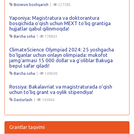
Biznesni boshqarish
|
227385
Yaponiya: Magistratura va doktorantura
bosqichida oʻqish uchun MEXT toʻliq grantiga
hujjatlar qabul qilinmoqda!
Barcha soha
|
178843
ClimateScience Olympiad 2024: 25 yoshgacha
boʻlganlar uchun onlayn olimpiada: mukofot
jamgʻarmasi 15 000 dollar va gʻoliblar Bakuga
bepul safar qiladi!
Barcha soha
|
149638
Rossiya: Bakalavriat va magistraturada o’qish
uchun to’liq grant va oylik stipendiya!
Dasturlash
|
143844
Grantlar taqvimi