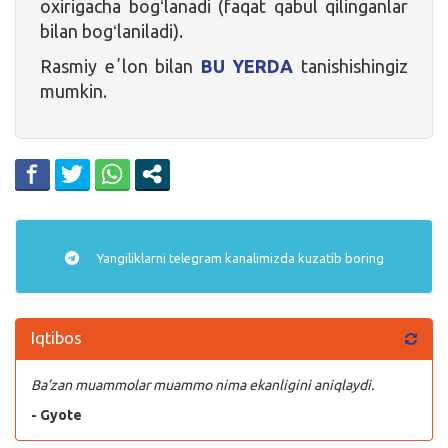
oxirigacha bogʻlanadi (faqat qabul qilinganlar
bilan bogʻlaniladi).
Rasmiy eʼlon bilan
BU YERDA
tanishishingiz
mumkin.
Yangiliklarni
telegram
kanalimizda kuzatib boring
Iqtibos
Ba’zan muammolar muammo nima ekanligini aniqlaydi.
- Gyote