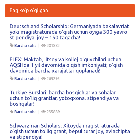
Eng ko'p o'qilgan
Deutschland Scholarship: Germaniyada bakalavriat
yoki magistraturada oʻqish uchun oyiga 300 yevro
stipendiya; joy – 150 tagacha!
Barcha soha
|
301883
FLEX: Maktab, litsey va kollej oʻquvchilari uchun
AQSHda 1 yil davomida oʻqish imkoniyati; oʻqish
davomida barcha xarajatlar qoplanadi!
Barcha soha
|
269295
Turkiye Burslari: barcha bosqichlar va sohalar
uchun to’liq grantlar, yotoqxona, stipendiya va
boshqalar!
Barcha soha
|
235889
Schwarzman Scholars: Xitoyda magistraturada
oʻqish uchun toʻliq grant, bepul turar joy, aviachipta
va stipendiya!