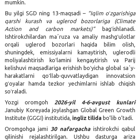
mumkin.
Bu yilgi SGD ning 13-maqsadi –
“Iqlim oʻzgarishiga
qarshi kurash va uglerod bozorlariga (Climate
Action and carbon markets)”
bagʻishlanadi.
Ishtirokchilardan maʼruza va amaliy mashgʻulotlar
orqali uglerod bozorlari haqida bilim olish,
shuningdek, emissiyalarni kamaytirish, uglerodli
moliyalashtirish koʻlamini kengaytirish va Parij
kelishuvi maqsadlariga erishish boʻyicha global saʼy-
harakatlarni qoʻllab-quvvatlaydigan innovatsion
gʻoyalar hamda tezkor yechimlarni ishlab chiqish
soʻraladi.
Yozgi oromgoh
2026-yil 4-6-avgust kunlari
Janubiy Koreyada joylashgan Global Green Growth
Institute (GGGI) institutida,
ingliz tilida
bo’lib o’tadi.
Oromgohga jami
30 nafargacha
ishtirokchi qabul
qilinishi rejalashtirilgan. Ushbu dasturga ariza