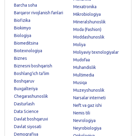
Barcha soha
Mexatronika
Barqaror rivojlanish fanlari
Mikrobiologiya
Biofizika
Mineralshunoslik
Biokimyo
Moda (Fashion)
Biologiya
Moddashunoslik
Biomeditsina
Moliya
Biotexnologiya
Moliyaviy texnologiyalar
Biznes
Mudofaa
Biznesni boshqarish
Muhandislik
Boshlang'ich ta'lim
Multimedia
Boshqaruv
Musiqa
Buxgalteriya
Muzeyshunoslik
Chegarashunoslik
Narsalar interneti
Dasturlash
Neft va gaz ishi
Data Science
Nemis tili
Davlat boshqaruvi
Nevrologiya
Davlat siyosati
Neyrobiologiya
Demografiya
Onkologiya