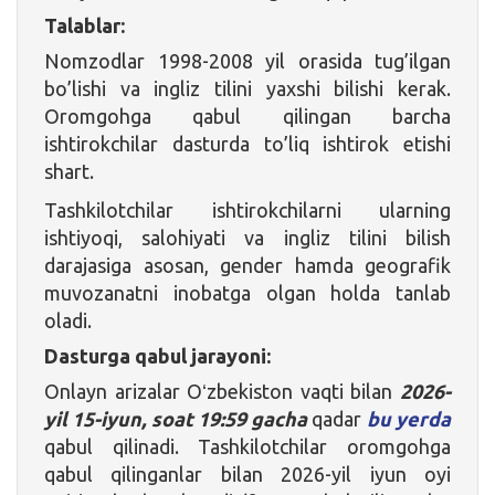
Talablar:
Nomzodlar 1998-2008 yil orasida tug’ilgan
bo’lishi va ingliz tilini yaxshi bilishi kerak.
Oromgohga qabul qilingan barcha
ishtirokchilar dasturda to’liq ishtirok etishi
shart.
Tashkilotchilar ishtirokchilarni ularning
ishtiyoqi, salohiyati va ingliz tilini bilish
darajasiga asosan, gender hamda geografik
muvozanatni inobatga olgan holda tanlab
oladi.
Dasturga qabul jarayoni:
Onlayn arizalar Oʻzbekiston vaqti bilan
2026-
yil 15-iyun, soat 19:59 gacha
qadar
bu yerda
qabul qilinadi. Tashkilotchilar oromgohga
qabul qilinganlar bilan 2026-yil iyun oyi