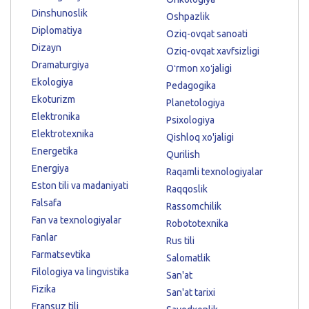
Dinshunoslik
Oshpazlik
Diplomatiya
Oziq-ovqat sanoati
Dizayn
Oziq-ovqat xavfsizligi
Dramaturgiya
Oʻrmon xoʻjaligi
Ekologiya
Pedagogika
Ekoturizm
Planetologiya
Elektronika
Psixologiya
Elektrotexnika
Qishloq xo'jaligi
Energetika
Qurilish
Energiya
Raqamli texnologiyalar
Eston tili va madaniyati
Raqqoslik
Falsafa
Rassomchilik
Fan va texnologiyalar
Robototexnika
Fanlar
Rus tili
Farmatsevtika
Salomatlik
Filologiya va lingvistika
San'at
Fizika
San'at tarixi
Fransuz tili