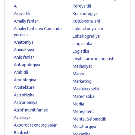
AI
Koreys tili
Aktyorlik
Kriminologiya
Amaliy fanlar
Kutubxona ishi
Amaliy fanlar va Gumanitar
Laboratoriya ishi
yordam
Leksikografiya
Anatomiya
Lingvistika
Animatsiya
Logistika
Aniq fanlar
Loyihalarni boshqarish
Antrapologiya
Madaniyat
Arab tili
Mantiq
Arxeologiya
Marketing
Arxitektura
Mashinasozlik
Astrofizika
Matematika
Astronomiya
Media
Atrof-muhit fanlari
Menejment
Aviatsiya
Mental Salomatlik
Axborot texnologiyalari
Metallurgiya
Bank ishi
Mexanika